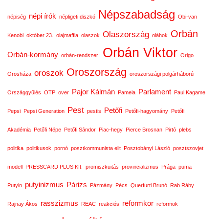
Népszabadság
népi írók
népiség
népligeti diszkó
Obi-van
Orbán
Olaszország
Kenobi
október 23.
olajmaffia
olaszok
oláhok
Orbán Viktor
Orbán-kormány
orbán-rendszer:
Origo
Oroszország
oroszok
Orosháza
oroszországi polgárháború
Pajor Kálmán
Parlament
Országgyűlés
OTP
over
Pamela
Paul Kagame
Pest
Petőfi
Pepsi
Pepsi Generation
pestis
Petőfi-hagyomány
Petőfi
Akadémia
Petőfi Népe
Petőfi Sándor
Piac-hegy
Pierce Brosnan
Pirtó
plebs
politika
politikusok
pornó
posztkommunista elit
Posztobányi László
posztszovjet
modell
PRESSCARD PLUS Kft.
promiszkuitás
provincializmus
Prága
puma
putyinizmus
Párizs
Putyin
Pázmány
Pécs
Querfurti Brunó
Rab Ráby
rasszizmus
reformkor
Rajnay Ákos
REAC
reakciós
reformok