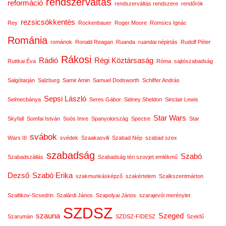
rendszerváltás
reformáció
rendszerváltás rendszere
rendőrök
rezsicsökkentés
Rey
Rockenbauer
Roger Moore
Romsics Ignác
Románia
románok
Ronald Reagan
Ruanda
ruandai népirtás
Rudolf Péter
Rákosi
Rádió
Régi Köztársaság
Ruttkai Éva
Róma
sajtószabadság
Salgótarján
Salzburg
Samir Amin
Samuel Dodsworth
Schiffer András
Sepsi László
Selmecbánya
Seres Gábor
Sidney Sheldon
Sinclair Lewis
Star Wars
Skyfall
Somfai István
Soós Imre
Spanyolország
Spectre
Star
svábok
Wars III
svédek
Szaakasvili
Szabad Nép
szabad szex
szabadság
Szabó
Szabadszállás
Szabadság téri szovjet emlékmű
Dezső
Szabó Erika
szakmunkásképző
szakértelem
Szalkszentmárton
Szaltikov-Scsedrin
Szalárdi János
Szapolyai János
szarajevói merénylet
SZDSZ
szauna
Szeged
Szarumán
SZDSZ-FIDESZ
Szekfű