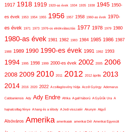
1918
1919
1945
1917
1950-
1920-as évek
1934
1935
1938
1956
1970-
es évek
1958
1953
1954
1955
1957
1960-as évek
1977
es évek
1978
1980
1971
1973
1976-os elnökválasztás
1979
1980-as évek
1985
1986
1981
1982
1984
1987
1983
1990-es évek
1990
1989
1991
1993
1988
1992
2006
2002
1994
1998
2000-es évek
1995
1999
2005
2012
2010
2013
2009
2008
2011
2012 április
2014
2022
2016
2020
A csillagösvény hídja
Aczél György
Ademarus
Ady Endre
Cabbaniensis
Ady
Afrika
A gall háború
A Gyűrűk Ura
A
hajnalcsillag fénye
A hang és a téboly
A Jedi visszatér
Akunyin
Algyő
Amerika
Alsóváros
amerikaiak
amerikai Dél
Amerikai Egyesült