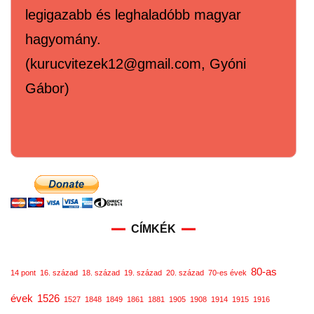
legigazabb és leghaladóbb magyar
hagyomány.
(kurucvitezek12@gmail.com, Gyóni
Gábor)
CÍMKÉK
80-as
14 pont
16. század
18. század
19. század
20. század
70-es évek
évek
1526
1527
1848
1849
1861
1881
1905
1908
1914
1915
1916