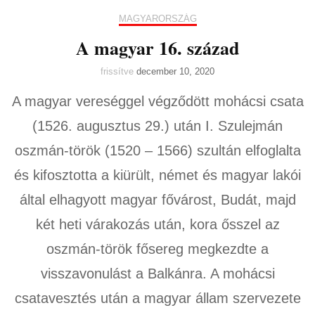
MAGYARORSZÁG
A magyar 16. század
frissítve
december 10, 2020
A magyar vereséggel végződött mohácsi csata
(1526. augusztus 29.) után I. Szulejmán
oszmán-török (1520 – 1566) szultán elfoglalta
és kifosztotta a kiürült, német és magyar lakói
által elhagyott magyar fővárost, Budát, majd
két heti várakozás után, kora ősszel az
oszmán-török fősereg megkezdte a
visszavonulást a Balkánra. A mohácsi
csatavesztés után a magyar állam szervezete