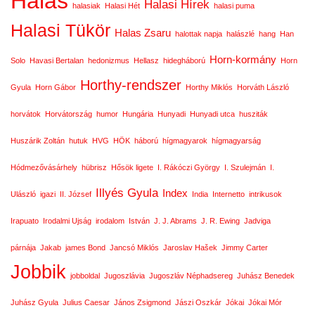
Halas
Halasi Hírek
halasiak
Halasi Hét
halasi puma
Halasi Tükör
Halas Zsaru
halottak napja
halászlé
hang
Han
Horn-kormány
Solo
Havasi Bertalan
hedonizmus
Hellasz
hidegháború
Horn
Horthy-rendszer
Gyula
Horn Gábor
Horthy Miklós
Horváth László
horvátok
Horvátország
humor
Hungária
Hunyadi
Hunyadi utca
husziták
Huszárik Zoltán
hutuk
HVG
HÖK
háború
hígmagyarok
hígmagyarság
Hódmezővásárhely
hübrisz
Hősök ligete
I. Rákóczi György
I. Szulejmán
I.
Illyés Gyula
Index
Ulászló
igazi
II. József
India
Internetto
intrikusok
Irapuato
Irodalmi Ujság
irodalom
István
J. J. Abrams
J. R. Ewing
Jadviga
párnája
Jakab
james Bond
Jancsó Miklós
Jaroslav Hašek
Jimmy Carter
Jobbik
jobboldal
Jugoszlávia
Jugoszláv Néphadsereg
Juhász Benedek
Juhász Gyula
Julius Caesar
János Zsigmond
Jászi Oszkár
Jókai
Jókai Mór