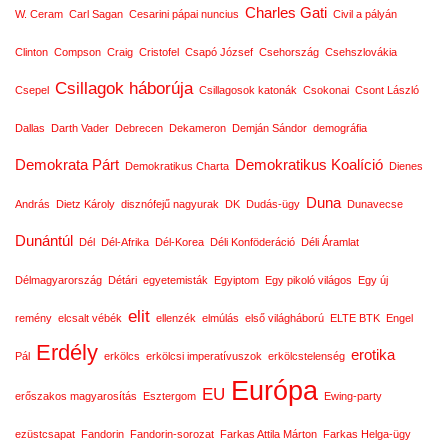
Charles Gati
W. Ceram
Carl Sagan
Cesarini pápai nuncius
Civil a pályán
Clinton
Compson
Craig
Cristofel
Csapó József
Csehország
Csehszlovákia
Csillagok háborúja
Csepel
Csillagosok katonák
Csokonai
Csont László
Dallas
Darth Vader
Debrecen
Dekameron
Demján Sándor
demográfia
Demokrata Párt
Demokratikus Koalíció
Demokratikus Charta
Dienes
Duna
András
Dietz Károly
disznófejű nagyurak
DK
Dudás-ügy
Dunavecse
Dunántúl
Dél
Dél-Afrika
Dél-Korea
Déli Konföderáció
Déli Áramlat
Délmagyarország
Détári
egyetemisták
Egyiptom
Egy pikoló világos
Egy új
elit
remény
elcsalt vébék
ellenzék
elmúlás
első világháború
ELTE BTK
Engel
Erdély
erotika
Pál
erkölcs
erkölcsi imperatívuszok
erkölcstelenség
Európa
EU
erőszakos magyarosítás
Esztergom
Ewing-party
ezüstcsapat
Fandorin
Fandorin-sorozat
Farkas Attila Márton
Farkas Helga-ügy