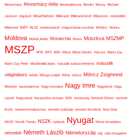
Mesterházy Attila
Mesterházy
Mesterjátszma
Mexikó
Mezey
Michael
Jackson
migráció
Mihail Bathtyin
Millerand
Millerand-levél
Milosevics
minimálbér
Mitterand
MIÉP
MLSZ
modernizáció
mogyoróskai ruszinok
Mohács
Mokka
Moldova
Moszkva
MSZMP
Monarchia
Molnár Andor
Moore
MSZP
MTA
MTK
MÁV
Márai
Márai Sándor
március
Márki-Zay
második
Márki-Zay Péter
Másfélmillió lépés
második katonai felmérés
Móricz Zsigmond
világháború
média
Mézga család
Mória
móricz
Nagy Imre
Münnich
nacionalizmus
Nagy-kormány
Nagykörút
Nagy
László
Nagyvárad
Naraszinha oszlopa
NDK
nemesség
Nemzeti Sírkert
nemzeti
érzés
neokonzervativizmus
nevetés kultúrája
nevetés Mordóvia
New Deal
Nyugat
NSZK
NKVD
Novák Tamás
nyilasok
Néma forradalom
Németh László
Németország
németek
nép
népi mozgalom