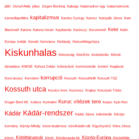
jólét
József Attila
július
Jürgen Böcking
Kabuga
Kalasnyikov-ügy
kalasnyikovok
kapitalizmus
kamarillapolitika
Kardos György
Karesz
Kastyják János
Kate
Kelet
Blackwell
Katona
Katona István
Kayibanda
Kazinczy
Kecskemét
Kelet-
Európa
kelták
Kenobi
Kertváros
Kisfaludy
Kiskunfélegyháza
Kiskunhalas
Kiskunság
Kiskőrös
kivándorlás
Klónok
támadása
KNKSE
Kohout Zoltán
kolonizáció
kommunisták
konteó
Kopjások
korrupció
Kora tavasz
Korrobori
Kossuth
Kossuthkifli
Kossuth TSZ
Kossuth utca
Kovács Imre
Kozmosz
Krajina
Krisztyán Tódor
Kuruc vitézek tere
Kruger-Bent Kft.
kultúra
Kunhalmi
Kutasi
Kylo Ren
Kádár-rendszer
Kádár
Kádár János
kálvinisták
Károlyi-
kormány
Károlyi Mihály
kései dualizmus
későkádári elit
Kígyónyelvű
Kóka János
Kötöttárugyár
Közép-Európa
könyv
Kövér
Köztársaság tér
Középfölde