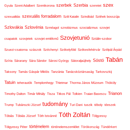
szex
szerbek
Szerbia
Gyula
Szent Adalbert
Szentkorona
szeretet
szexuális forradalom
szexualitás
Szili Katalin
Szindbád
Szithek bosszúja
Szlovákia
Szlovénia
Szméagol
sznobizmus
szocializmus
szovjet
Szovjetunió
csapatok
szovjetek
szovjet emlékmű
Sztálin-szobor
Szuezi-csatorna
szászok
Széchenyi
Székelyföld
Székesfehérvár
Szélpál Árpád
Tabán
Sóstó
Szíria
Sárarany
Sára Sándor
Sárosi György
Sátoraljaújhely
Taksony
Tamás Gáspár Miklós
Tanzánia
Tanácsköztársaság
Tarkovszkij
Tatuin
teherautók
Templomhegy
Thietmar
Thorma János Múzeum
Thököly
Trianon
Timothy Dalton
Timár Mihály
Tisza
Titkos Pál
Tolkien
Traian Basescu
tudomány
Trump
Tubánszki József
Turi Dani
tuszik
téboly
téeszek
Tóth Zoltán
Tóbiás
Tóbiás József
Tóth Istvánné
Tölgyessy
történelem
Tölgyessy Péter
történelemszemlélet
Törökország
Tündérkert