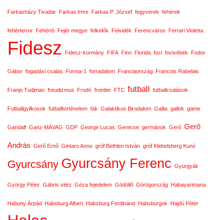
Farkasházy Tivadar
Farkas Imre
Farkas P. József
fegyverek
fehérek
fehérterror
Fehértó
Fejér megye
felkelők
Felvidék
Ferencváros
Ferrari Violetta
Fidesz
Fidesz-kormány
FIFA
Finn
Florida
foci
focivébék
Fodor
Gábor
fogadási csalás
Forma-1
forradalom
Franciaország
Francois Rabelais
futball
Franjo Tudjman
freudizmus
Frodó
frontier
FTC
futballcsalások
Futballgyilkosok
futballtörténelem
fák
Galaktikus Birodalom
Gallia
gallok
game
Gerő
Gandalf
Ganz-MÁVAG
GDP
George Lucas
Gerecse
germánok
Gerő
András
Gerő Ernő
Gintaro Aono
gróf Bethlen István
gróf Klebelsberg Kunó
Gyurcsány Ferenc
Gyurcsány
Gyurgyák
György Péter
Gábris vitéz
Géza fejedelem
Gödöllő
Görögország
Habayarimana
Habony Árpád
Habsburg Albert
Habsburg Ferdinánd
Habsburgok
Hajdú Péter