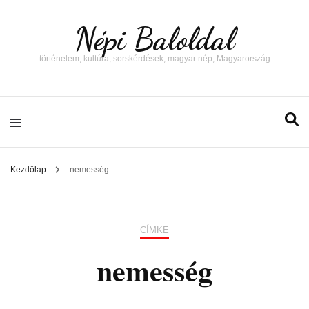
Népi Baloldal
történelem, kultúra, sorskérdések, magyar nép, Magyarország
Kezdőlap
nemesség
CÍMKE
nemesség