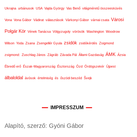
Ukrajna
urbánusok
USA
Vajda György
Vas Benő
világméretű összeesküvés
Városi
Vona
Vona Gábor
Vádirat
választások
Várkonyi Gábor
várnai csata
Polgár Kör
Vének Tanácsa
Völgyzugoly
vörösök
Washington
Woodrow
zsidók
Wilson
Yoda
Zsana
Zsengellér Gyula
zsidókérdés
Zsigmond
ÁMK
zsigmond:
Zuschlag János
Zágráb
Závada Pál
Állami Gazdaság
Ázsia
Ébredő erő
Észak-Magyarország
Észtország
Ózd
Ördögszekér
Újpest
álbaloldal
ávósok
értelmiség
és
őszödi beszéd
Švejk
IMPRESSZUM
Alapító, szerző: Gyóni Gábor