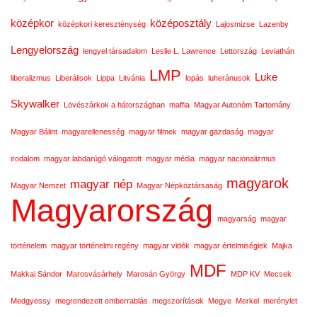
középkor
középosztály
középkori kereszténység
Lajosmizse
Lazenby
Lengyelország
lengyel társadalom
Leslie L. Lawrence
Lettország
Leviathán
LMP
Luke
liberalizmus
Liberálisok
Lippa
Litvánia
lopás
luheránusok
Skywalker
Lövészárkok a hátországban
maffia
Magyar Autonóm Tartomány
Magyar Bálint
magyarellenesség
magyar filmek
magyar gazdaság
magyar
irodalom
magyar labdarúgó válogatott
magyar média
magyar nacionalizmus
magyarok
magyar nép
Magyar Nemzet
Magyar Népköztársaság
Magyarország
magyarság
magyar
történelem
magyar történelmi regény
magyar vidék
magyar értelmiségiek
Majka
MDF
Makkai Sándor
Marosvásárhely
Marosán György
MDP KV
Mecsek
Medgyessy
megrendezett emberrablás
megszorítások
Megye
Merkel
merénylet