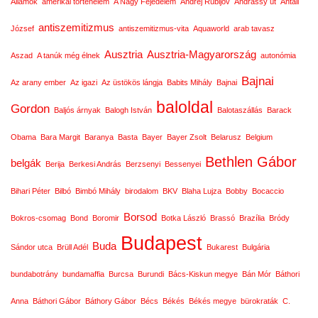
Államok
amerikai történelem
A Nagy Fejedelem
Andrej Rubljov
Andrássy út
Antall
antiszemitizmus
József
antiszemitizmus-vita
Aquaworld
arab tavasz
Ausztria
Ausztria-Magyarország
Aszad
A tanúk még élnek
autonómia
Bajnai
Az arany ember
Az igazi
Az üstökös lángja
Babits Mihály
Bajnai
baloldal
Gordon
Baljós árnyak
Balogh István
Balotaszállás
Barack
Obama
Bara Margit
Baranya
Basta
Bayer
Bayer Zsolt
Belarusz
Belgium
Bethlen Gábor
belgák
Berija
Berkesi András
Berzsenyi
Bessenyei
Bihari Péter
Bilbó
Bimbó Mihály
birodalom
BKV
Blaha Lujza
Bobby
Bocaccio
Borsod
Bokros-csomag
Bond
Boromir
Botka László
Brassó
Brazília
Bródy
Budapest
Buda
Sándor utca
Brüll Adél
Bukarest
Bulgária
bundabotrány
bundamaffia
Burcsa
Burundi
Bács-Kiskun megye
Bán Mór
Báthori
Anna
Báthori Gábor
Báthory Gábor
Bécs
Békés
Békés megye
bürokraták
C.