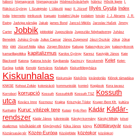
háború
hígmagyarok
hígmagyarság
Hódmezővásárhely
hübrisz
Hősök ligete
I.
Illyés Gyula
Index
Rákóczi György
I. Szulejmán
I. Ulászló
igazi
II. József
India
Internetto
intrikusok
Irapuato
Irodalmi Ujság
irodalom
István
J. J. Abrams
J. R.
Ewing
Jadviga párnája
Jakab
james Bond
Jancsó Miklós
Jaroslav Hašek
Jimmy
Jobbik
Carter
jobboldal
Jugoszlávia
Jugoszláv Néphadsereg
Juhász
Benedek
Juhász Gyula
Julius Caesar
János Zsigmond
Jászi Oszkár
Jókai
Jókai
Mór
jólét
József Attila
július
Jürgen Böcking
Kabuga
Kalasnyikov-ügy
kalasnyikovok
kapitalizmus
kamarillapolitika
Kardos György
Karesz
Kastyják János
Kate
Kelet
Blackwell
Katona
Katona István
Kayibanda
Kazinczy
Kecskemét
Kelet-
Európa
kelták
Kenobi
Kertváros
Kisfaludy
Kiskunfélegyháza
Kiskunhalas
Kiskunság
Kiskőrös
kivándorlás
Klónok támadása
KNKSE
Kohout Zoltán
kolonizáció
kommunisták
konteó
Kopjások
Kora tavasz
Kossuth
korrupció
Korrobori
Kossuth
Kossuthkifli
Kossuth TSZ
utca
Kovács Imre
Kozmosz
Krajina
Krisztyán Tódor
Kruger-Bent Kft.
kultúra
Kádár-
Kádár
Kuruc vitézek tere
Kunhalmi
Kutasi
Kylo Ren
rendszer
Kádár János
kálvinisták
Károlyi-kormány
Károlyi Mihály
kései
Kötöttárugyár
dualizmus
későkádári elit
Kígyónyelvű
Kóka János
könyv
Kövér
Közép-Európa
középkor
Köztársaság tér
Középfölde
középkori