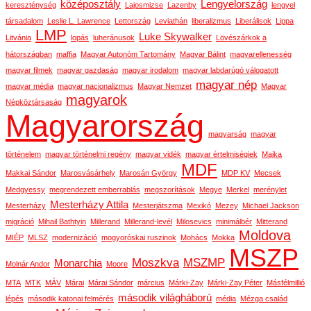
középosztály
Lengyelország
kereszténység
Lajosmizse
Lazenby
lengyel
társadalom
Leslie L. Lawrence
Lettország
Leviathán
liberalizmus
Liberálisok
Lippa
LMP
Luke Skywalker
Litvánia
lopás
luheránusok
Lövészárkok a
hátországban
maffia
Magyar Autonóm Tartomány
Magyar Bálint
magyarellenesség
magyar filmek
magyar gazdaság
magyar irodalom
magyar labdarúgó válogatott
magyar nép
magyar média
magyar nacionalizmus
Magyar Nemzet
Magyar
magyarok
Népköztársaság
Magyarország
magyarság
magyar
történelem
magyar történelmi regény
magyar vidék
magyar értelmiségiek
Majka
MDF
Makkai Sándor
Marosvásárhely
Marosán György
MDP KV
Mecsek
Medgyessy
megrendezett emberrablás
megszorítások
Megye
Merkel
merénylet
Mesterházy Attila
Mesterházy
Mesterjátszma
Mexikó
Mezey
Michael Jackson
migráció
Mihail Bathtyin
Millerand
Millerand-levél
Milosevics
minimálbér
Mitterand
Moldova
MIÉP
MLSZ
modernizáció
mogyoróskai ruszinok
Mohács
Mokka
MSZP
Moszkva
MSZMP
Monarchia
Molnár Andor
Moore
MTA
MTK
MÁV
Márai
Márai Sándor
március
Márki-Zay
Márki-Zay Péter
Másfélmillió
második világháború
lépés
második katonai felmérés
média
Mézga család