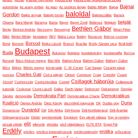
tavasz
Aszad
A tanúk még élnek
Bajnai
autonómia
Az arany ember
Az igazi
Az üstökös lángja
Babits Mihály
Bajnai
baloldal
Gordon
Baljós árnyak
Balogh István
Balotaszállás
Barack
belgák
Obama
Bara Margit
Baranya
Basta
Bayer
Bayer Zsolt
Belarusz
Belgium
Bethlen Gábor
Berija
Berkesi András
Berzsenyi
Bessenyei
Bihari Péter
Bilbó
Bimbó Mihály
birodalom
BKV
Blaha Lujza
Bobby
Bocaccio
Bokros-csomag
Borsod
Bond
Boromir
Botka László
Brassó
Brazília
Bródy Sándor utca
Brüll Adél
Budapest
Buda
Bukarest
Bulgária
bundabotrány
bundamaffia
Burcsa
Burundi
Bács-Kiskun megye
Bán Mór
Báthori Anna
Báthori Gábor
Báthory Gábor
Bécs
Békés
Békés megye
bürokraták
C. W. Ceram
Carl Sagan
Cesarini pápai
Charles Gati
nuncius
Civil a pályán
Clinton
Compson
Craig
Cristofel
Csapó
Csillagok háborúja
József
Csehország
Csehszlovákia
Csepel
Csillagosok
katonák
Csokonai
Csont László
Dallas
Darth Vader
Debrecen
Dekameron
Demján
Demokrata Párt
Demokratikus
Sándor
demográfia
Demokratikus Charta
Koalíció
Duna
Dienes András
Dietz Károly
disznófejű nagyurak
DK
Dudás-ügy
Dunántúl
Dunavecse
Dél
Dél-Afrika
Dél-Korea
Déli Konföderáció
Déli Áramlat
Délmagyarország
Détári
egyetemisták
Egyiptom
Egy pikoló világos
Egy új remény
elit
elcsalt vébék
ellenzék
elmúlás
első világháború
ELTE BTK
Engel Pál
Erdély
erotika
erkölcs
erkölcsi imperatívuszok
erkölcstelenség
erőszakos