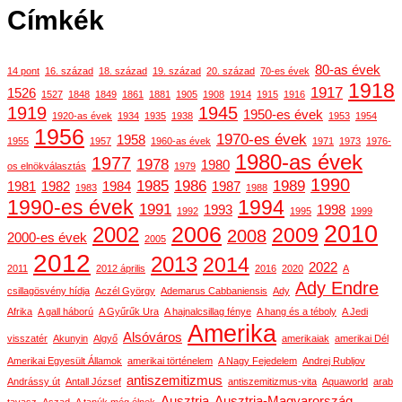
Címkék
80-as évek
14 pont
16. század
18. század
19. század
20. század
70-es évek
1918
1917
1526
1527
1848
1849
1861
1881
1905
1908
1914
1915
1916
1919
1945
1950-es évek
1920-as évek
1934
1935
1938
1953
1954
1956
1970-es évek
1958
1955
1957
1960-as évek
1971
1973
1976-
1980-as évek
1977
1978
1980
os elnökválasztás
1979
1990
1985
1986
1989
1981
1982
1984
1987
1983
1988
1990-es évek
1994
1991
1993
1998
1992
1995
1999
2010
2006
2002
2009
2008
2000-es évek
2005
2012
2013
2014
2022
2011
2012 április
2016
2020
A
Ady Endre
csillagösvény hídja
Aczél György
Ademarus Cabbaniensis
Ady
Afrika
A gall háború
A Gyűrűk Ura
A hajnalcsillag fénye
A hang és a téboly
A Jedi
Amerika
Alsóváros
visszatér
Akunyin
Algyő
amerikaiak
amerikai Dél
Amerikai Egyesült Államok
amerikai történelem
A Nagy Fejedelem
Andrej Rubljov
antiszemitizmus
Andrássy út
Antall József
antiszemitizmus-vita
Aquaworld
arab
Ausztria
Ausztria-Magyarország