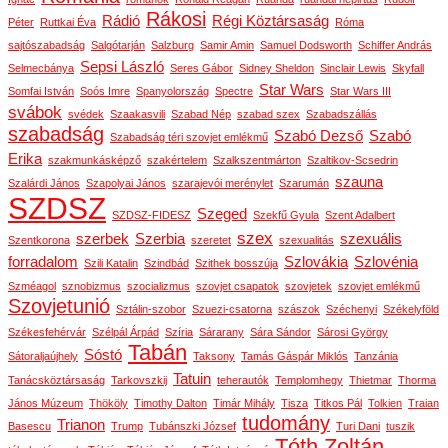
Rákosi
Rádió
Régi Köztársaság
Péter
Ruttkai Éva
Róma
sajtószabadság
Salgótarján
Salzburg
Samir Amin
Samuel Dodsworth
Schiffer András
Sepsi László
Selmecbánya
Seres Gábor
Sidney Sheldon
Sinclair Lewis
Skyfall
Star Wars
Somfai István
Soós Imre
Spanyolország
Spectre
Star Wars III
svábok
svédek
Szaakasvili
Szabad Nép
szabad szex
Szabadszállás
szabadság
Szabó Dezső
Szabó
Szabadság téri szovjet emlékmű
Erika
szakmunkásképző
szakértelem
Szalkszentmárton
Szaltikov-Scsedrin
szauna
Szalárdi János
Szapolyai János
szarajevói merénylet
Szarumán
SZDSZ
Szeged
SZDSZ-FIDESZ
Szekfű Gyula
Szent Adalbert
szex
szerbek
Szerbia
szexuális
Szentkorona
szeretet
szexualitás
forradalom
Szlovákia
Szlovénia
Szili Katalin
Szindbád
Szithek bosszúja
Szméagol
sznobizmus
szocializmus
szovjet csapatok
szovjetek
szovjet emlékmű
Szovjetunió
Sztálin-szobor
Szuezi-csatorna
szászok
Széchenyi
Székelyföld
Székesfehérvár
Szélpál Árpád
Szíria
Sárarany
Sára Sándor
Sárosi György
Tabán
Sóstó
Sátoraljaújhely
Taksony
Tamás Gáspár Miklós
Tanzánia
Tatuin
Tanácsköztársaság
Tarkovszkij
teherautók
Templomhegy
Thietmar
Thorma
János Múzeum
Thököly
Timothy Dalton
Timár Mihály
Tisza
Titkos Pál
Tolkien
Traian
tudomány
Trianon
Basescu
Trump
Tubánszki József
Turi Dani
tuszik
Tóth Zoltán