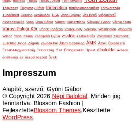
téboly
téeszek
Tóbiás
Tóbiás József
Tóth Istvánné
történelem
Tölgyessy
Tölgyessy Péter
történelemszemlélet
Törökország
Tündérkert
Ukrajna
urbánusok
USA
Vajda György
Vas Benő
világméretű
összeesküvés
Vona
Vona Gábor
Vádirat
választások
Várkonyi Gábor
várnai csata
Városi Polgár Kör
Vének Tanácsa
Völgyzugoly
vörösök
Washington
Woodrow
zsidók
Wilson
Yoda
Zsana
Zsengellér Gyula
zsidókérdés
Zsigmond
zsigmond:
ÁMK
Zuschlag János
Zágráb
Závada Pál
Állami Gazdaság
Ázsia
Ébredő erő
álbaloldal
Észak-Magyarország
Észtország
Ózd
Ördögszekér
Újpest
ávósok
értelmiség
és
őszödi beszéd
Švejk
Impresszum
Alapító, szerző: Gyóni Gábor
© Copyright 2026
Népi Baloldal
. Minden jog
fenntartva.
Blossom Fashion |
Fejlesztette
Blossom Themes
.Készítette:
WordPress
.