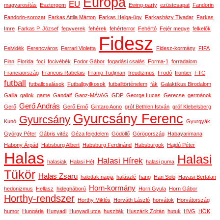
Európa
EU
magyarosítás
Esztergom
Ewing-party
ezüstcsapat
Fandorin
Fandorin-sorozat
Farkas Attila Márton
Farkas Helga-ügy
Farkasházy Tivadar
Farkas
Imre
Farkas P. József
fegyverek
fehérek
fehérterror
Fehértó
Fejér megye
felkelők
Fidesz
Felvidék
Ferencváros
Ferrari Violetta
Fidesz-kormány
FIFA
Finn
Florida
foci
focivébék
Fodor Gábor
fogadási csalás
Forma-1
forradalom
Franciaország
Francois Rabelais
Franjo Tudjman
freudizmus
Frodó
frontier
FTC
futball
futballcsalások
Futballgyilkosok
futballtörténelem
fák
Galaktikus Birodalom
Gallia
gallok
game
Gandalf
Ganz-MÁVAG
GDP
George Lucas
Gerecse
germánok
Gerő András
Gerő
Gerő Ernő
Gintaro Aono
gróf Bethlen István
gróf Klebelsberg
Gyurcsány Ferenc
Gyurcsány
Kunó
Gyurgyák
György Péter
Gábris vitéz
Géza fejedelem
Gödöllő
Görögország
Habayarimana
Habony Árpád
Habsburg Albert
Habsburg Ferdinánd
Habsburgok
Hajdú Péter
Halas
Halasi
Halasi Hírek
halasiak
Halasi Hét
halasi puma
Tükör
Halas Zsaru
halottak napja
halászlé
hang
Han Solo
Havasi Bertalan
Horn-kormány
hedonizmus
Hellasz
hidegháború
Horn Gyula
Horn Gábor
Horthy-rendszer
Horthy Miklós
Horváth László
horvátok
Horvátország
humor
Hungária
Hunyadi
Hunyadi utca
husziták
Huszárik Zoltán
hutuk
HVG
HÖK