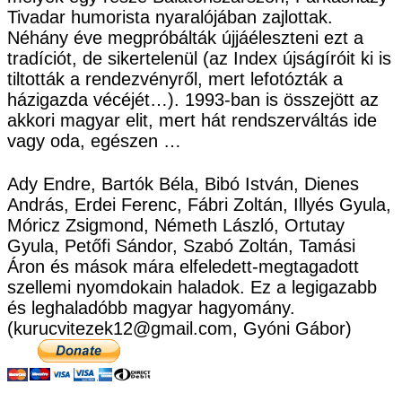
Tivadar humorista nyaralójában zajlottak.
Néhány éve megpróbálták újjáéleszteni ezt a
tradíciót, de sikertelenül (az Index újságíróit ki is
tiltották a rendezvényről, mert lefotózták a
házigazda vécéjét…). 1993-ban is összejött az
akkori magyar elit, mert hát rendszerváltás ide
vagy oda, egészen …
Ady Endre, Bartók Béla, Bibó István, Dienes
András, Erdei Ferenc, Fábri Zoltán, Illyés Gyula,
Móricz Zsigmond, Németh László, Ortutay
Gyula, Petőfi Sándor, Szabó Zoltán, Tamási
Áron és mások mára elfeledett-megtagadott
szellemi nyomdokain haladok. Ez a legigazabb
és leghaladóbb magyar hagyomány.
(kurucvitezek12@gmail.com, Gyóni Gábor)