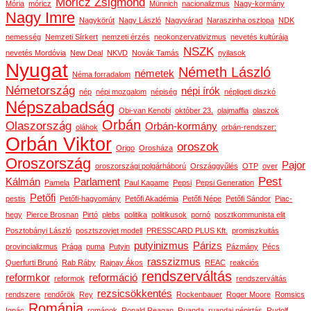
Móricz Zsigmond
Mória
móricz
Münnich
nacionalizmus
Nagy-kormány
Nagy Imre
Nagykörút
Nagy László
Nagyvárad
Naraszinha oszlopa
NDK
nemesség
Nemzeti Sírkert
nemzeti érzés
neokonzervativizmus
nevetés kultúrája
NSZK
nevetés Mordóvia
New Deal
NKVD
Novák Tamás
nyilasok
Nyugat
Németh László
németek
Néma forradalom
Németország
népi írók
nép
népi mozgalom
népiség
népligeti diszkó
Népszabadság
Obi-van Kenobi
október 23.
olajmaffia
olaszok
Orbán
Olaszország
Orbán-kormány
oláhok
orbán-rendszer:
Orbán Viktor
oroszok
Origo
Orosháza
Oroszország
Pajor
oroszországi polgárháború
Országgyűlés
OTP
over
Pest
Kálmán
Parlament
Pamela
Paul Kagame
Pepsi
Pepsi Generation
Petőfi
pestis
Petőfi-hagyomány
Petőfi Akadémia
Petőfi Népe
Petőfi Sándor
Piac-
hegy
Pierce Brosnan
Pirtó
plebs
politika
politikusok
pornó
posztkommunista elit
Posztobányi László
posztszovjet modell
PRESSCARD PLUS Kft.
promiszkuitás
putyinizmus
Párizs
provincializmus
Prága
puma
Putyin
Pázmány
Pécs
rasszizmus
Querfurti Brunó
Rab Ráby
Rajnay Ákos
REAC
reakciós
rendszerváltás
reformkor
reformáció
reformok
rendszerváltás
rezsicsökkentés
rendszere
rendőrök
Rey
Rockenbauer
Roger Moore
Romsics
Románia
Ignác
románok
Ronald Reagan
Ruanda
ruandai népirtás
Rudolf