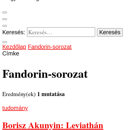
Keresés:
Kezdőlap
Fandorin-sorozat
Címke
Fandorin-sorozat
1 mutatása
Eredmény(ek)
tudomány
Borisz Akunyin: Leviathán