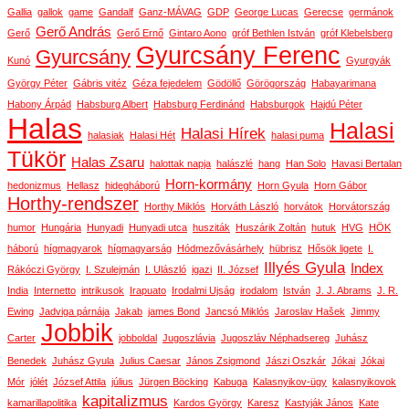
Gallia
gallok
game
Gandalf
Ganz-MÁVAG
GDP
George Lucas
Gerecse
germánok
Gerő András
Gerő
Gerő Ernő
Gintaro Aono
gróf Bethlen István
gróf Klebelsberg
Gyurcsány Ferenc
Gyurcsány
Kunó
Gyurgyák
György Péter
Gábris vitéz
Géza fejedelem
Gödöllő
Görögország
Habayarimana
Habony Árpád
Habsburg Albert
Habsburg Ferdinánd
Habsburgok
Hajdú Péter
Halas
Halasi
Halasi Hírek
halasiak
Halasi Hét
halasi puma
Tükör
Halas Zsaru
halottak napja
halászlé
hang
Han Solo
Havasi Bertalan
Horn-kormány
hedonizmus
Hellasz
hidegháború
Horn Gyula
Horn Gábor
Horthy-rendszer
Horthy Miklós
Horváth László
horvátok
Horvátország
humor
Hungária
Hunyadi
Hunyadi utca
husziták
Huszárik Zoltán
hutuk
HVG
HÖK
háború
hígmagyarok
hígmagyarság
Hódmezővásárhely
hübrisz
Hősök ligete
I.
Illyés Gyula
Index
Rákóczi György
I. Szulejmán
I. Ulászló
igazi
II. József
India
Internetto
intrikusok
Irapuato
Irodalmi Ujság
irodalom
István
J. J. Abrams
J. R.
Ewing
Jadviga párnája
Jakab
james Bond
Jancsó Miklós
Jaroslav Hašek
Jimmy
Jobbik
Carter
jobboldal
Jugoszlávia
Jugoszláv Néphadsereg
Juhász
Benedek
Juhász Gyula
Julius Caesar
János Zsigmond
Jászi Oszkár
Jókai
Jókai
Mór
jólét
József Attila
július
Jürgen Böcking
Kabuga
Kalasnyikov-ügy
kalasnyikovok
kapitalizmus
kamarillapolitika
Kardos György
Karesz
Kastyják János
Kate