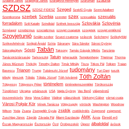
szauna
Szalárdi János
Szapolyai János
szarajevói merénylet
Szarumán
SZDSZ
Szeged
SZDSZ-FIDESZ
Szekfű Gyula
Szent Adalbert
szex
szerbek
Szerbia
szexuális
Szentkorona
szeretet
szexualitás
forradalom
Szlovákia
Szlovénia
Szili Katalin
Szindbád
Szithek bosszúja
Szméagol
sznobizmus
szocializmus
szovjet csapatok
szovjetek
szovjet emlékmű
Szovjetunió
Sztálin-szobor
Szuezi-csatorna
szászok
Széchenyi
Székelyföld
Székesfehérvár
Szélpál Árpád
Szíria
Sárarany
Sára Sándor
Sárosi György
Tabán
Sóstó
Sátoraljaújhely
Taksony
Tamás Gáspár Miklós
Tanzánia
Tatuin
Tanácsköztársaság
Tarkovszkij
teherautók
Templomhegy
Thietmar
Thorma
János Múzeum
Thököly
Timothy Dalton
Timár Mihály
Tisza
Titkos Pál
Tolkien
Traian
tudomány
Trianon
Basescu
Trump
Tubánszki József
Turi Dani
tuszik
Tóth Zoltán
téboly
téeszek
Tóbiás
Tóbiás József
Tóth Istvánné
történelem
Tölgyessy
Tölgyessy Péter
történelemszemlélet
Törökország
Tündérkert
Ukrajna
urbánusok
USA
Vajda György
Vas Benő
világméretű
összeesküvés
Vona
Vona Gábor
Vádirat
választások
Várkonyi Gábor
várnai csata
Városi Polgár Kör
Vének Tanácsa
Völgyzugoly
vörösök
Washington
Woodrow
zsidók
Wilson
Yoda
Zsana
Zsengellér Gyula
zsidókérdés
Zsigmond
zsigmond:
ÁMK
Zuschlag János
Zágráb
Závada Pál
Állami Gazdaság
Ázsia
Ébredő erő
álbaloldal
Észak-Magyarország
Észtország
Ózd
Ördögszekér
Újpest
ávósok