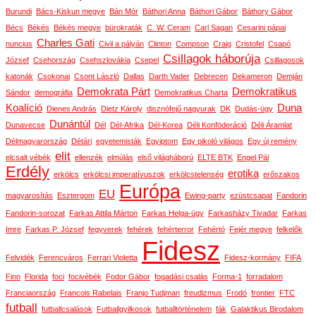
Burundi
Bács-Kiskun megye
Bán Mór
Báthori Anna
Báthori Gábor
Báthory Gábor
Bécs
Békés
Békés megye
bürokraták
C. W. Ceram
Carl Sagan
Cesarini pápai
Charles Gati
nuncius
Civil a pályán
Clinton
Compson
Craig
Cristofel
Csapó
Csillagok háborúja
József
Csehország
Csehszlovákia
Csepel
Csillagosok
katonák
Csokonai
Csont László
Dallas
Darth Vader
Debrecen
Dekameron
Demján
Demokrata Párt
Demokratikus
Sándor
demográfia
Demokratikus Charta
Koalíció
Duna
Dienes András
Dietz Károly
disznófejű nagyurak
DK
Dudás-ügy
Dunántúl
Dunavecse
Dél
Dél-Afrika
Dél-Korea
Déli Konföderáció
Déli Áramlat
Délmagyarország
Détári
egyetemisták
Egyiptom
Egy pikoló világos
Egy új remény
elit
elcsalt vébék
ellenzék
elmúlás
első világháború
ELTE BTK
Engel Pál
Erdély
erotika
erkölcs
erkölcsi imperatívuszok
erkölcstelenség
erőszakos
Európa
EU
magyarosítás
Esztergom
Ewing-party
ezüstcsapat
Fandorin
Fandorin-sorozat
Farkas Attila Márton
Farkas Helga-ügy
Farkasházy Tivadar
Farkas
Imre
Farkas P. József
fegyverek
fehérek
fehérterror
Fehértó
Fejér megye
felkelők
Fidesz
Felvidék
Ferencváros
Ferrari Violetta
Fidesz-kormány
FIFA
Finn
Florida
foci
focivébék
Fodor Gábor
fogadási csalás
Forma-1
forradalom
Franciaország
Francois Rabelais
Franjo Tudjman
freudizmus
Frodó
frontier
FTC
futball
futballcsalások
Futballgyilkosok
futballtörténelem
fák
Galaktikus Birodalom