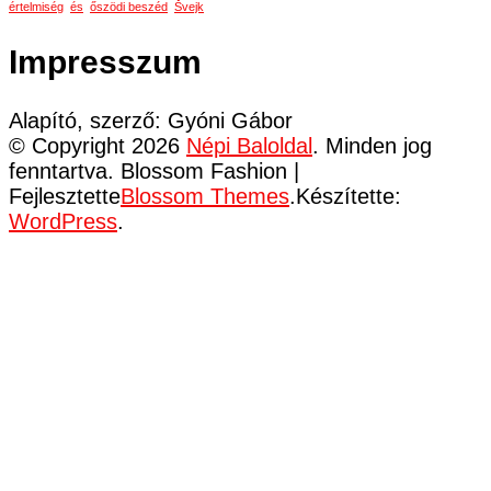
értelmiség
és
őszödi beszéd
Švejk
Impresszum
Alapító, szerző: Gyóni Gábor
© Copyright 2026
Népi Baloldal
. Minden jog
fenntartva.
Blossom Fashion |
Fejlesztette
Blossom Themes
.Készítette:
WordPress
.