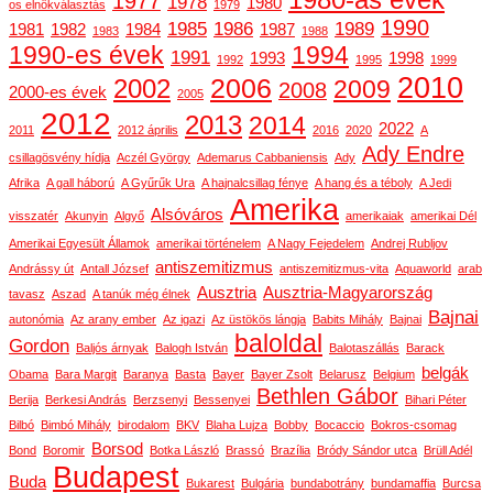
1977
1978
1980
os elnökválasztás
1979
1990
1985
1986
1989
1981
1982
1984
1987
1983
1988
1990-es évek
1994
1991
1993
1998
1992
1995
1999
2010
2006
2002
2009
2008
2000-es évek
2005
2012
2013
2014
2022
2011
2012 április
2016
2020
A
Ady Endre
csillagösvény hídja
Aczél György
Ademarus Cabbaniensis
Ady
Afrika
A gall háború
A Gyűrűk Ura
A hajnalcsillag fénye
A hang és a téboly
A Jedi
Amerika
Alsóváros
visszatér
Akunyin
Algyő
amerikaiak
amerikai Dél
Amerikai Egyesült Államok
amerikai történelem
A Nagy Fejedelem
Andrej Rubljov
antiszemitizmus
Andrássy út
Antall József
antiszemitizmus-vita
Aquaworld
arab
Ausztria
Ausztria-Magyarország
tavasz
Aszad
A tanúk még élnek
Bajnai
autonómia
Az arany ember
Az igazi
Az üstökös lángja
Babits Mihály
Bajnai
baloldal
Gordon
Baljós árnyak
Balogh István
Balotaszállás
Barack
belgák
Obama
Bara Margit
Baranya
Basta
Bayer
Bayer Zsolt
Belarusz
Belgium
Bethlen Gábor
Berija
Berkesi András
Berzsenyi
Bessenyei
Bihari Péter
Bilbó
Bimbó Mihály
birodalom
BKV
Blaha Lujza
Bobby
Bocaccio
Bokros-csomag
Borsod
Bond
Boromir
Botka László
Brassó
Brazília
Bródy Sándor utca
Brüll Adél
Budapest
Buda
Bukarest
Bulgária
bundabotrány
bundamaffia
Burcsa