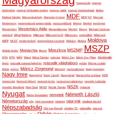
Magyarország
magyarság
magyar
történelem
magyar történelmi regény
magyar vidék
magyar értelmiségiek
Majka
MDF
Makkai Sándor
Marosvásárhely
Marosán György
MDP KV
Mecsek
Medgyessy
megrendezett emberrablás
megszorítások
Megye
Merkel
merénylet
Mesterházy Attila
Mesterházy
Mesterjátszma
Mexikó
Mezey
Michael Jackson
migráció
Mihail Bathtyin
Millerand
Millerand-levél
Milosevics
minimálbér
Mitterand
Moldova
MIÉP
MLSZ
modernizáció
mogyoróskai ruszinok
Mohács
Mokka
MSZP
Moszkva
MSZMP
Monarchia
Molnár Andor
Moore
MTA
MTK
MÁV
Márai
Márai Sándor
március
Márki-Zay
Márki-Zay Péter
Másfélmillió
második világháború
lépés
második katonai felmérés
média
Mézga család
Móricz Zsigmond
Mória
móricz
Münnich
nacionalizmus
Nagy-kormány
Nagy Imre
Nagykörút
Nagy László
Nagyvárad
Naraszinha oszlopa
NDK
nemesség
Nemzeti Sírkert
nemzeti érzés
neokonzervativizmus
nevetés kultúrája
NSZK
nevetés Mordóvia
New Deal
NKVD
Novák Tamás
nyilasok
Nyugat
Németh László
németek
Néma forradalom
Németország
népi írók
nép
népi mozgalom
népiség
népligeti diszkó
Népszabadság
Obi-van Kenobi
október 23.
olajmaffia
olaszok
Orbán