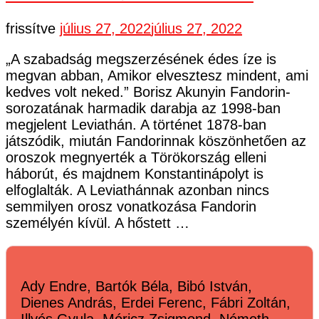
frissítve
július 27, 2022
július 27, 2022
„A szabadság megszerzésének édes íze is
megvan abban, Amikor elvesztesz mindent, ami
kedves volt neked.” Borisz Akunyin Fandorin-
sorozatának harmadik darabja az 1998-ban
megjelent Leviathán. A történet 1878-ban
játszódik, miután Fandorinnak köszönhetően az
oroszok megnyerték a Törökország elleni
háborút, és majdnem Konstantinápolyt is
elfoglalták. A Leviathánnak azonban nincs
semmilyen orosz vonatkozása Fandorin
személyén kívül. A hőstett …
Ady Endre, Bartók Béla, Bibó István,
Dienes András, Erdei Ferenc, Fábri Zoltán,