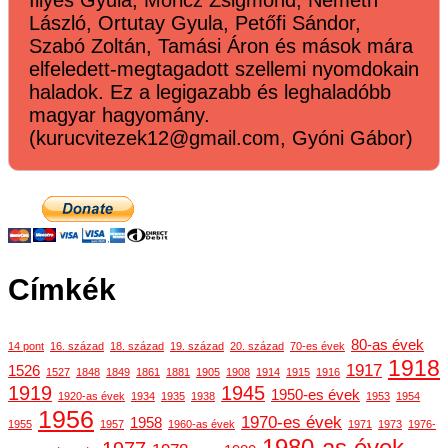
Illyés Gyula, Móricz Zsigmond, Németh
László, Ortutay Gyula, Petőfi Sándor,
Szabó Zoltán, Tamási Áron és mások mára
elfeledett-megtagadott szellemi nyomdokain
haladok. Ez a legigazabb és leghaladóbb
magyar hagyomány.
(kurucvitezek12@gmail.com, Gyóni Gábor)
Címkék
80-as évek
14 pont
16. század
18. század
19. század
20. század
70-es évek
1918
1917
1526
1527
1848
1849
1861
1881
1905
1908
1914
1915
1916
1919
1945
1950-es évek
1920-as évek
1934
1935
1938
1953
1954
1956
1970-es évek
1958
1955
1957
1960-as évek
1971
1973
1976-
1980-as évek