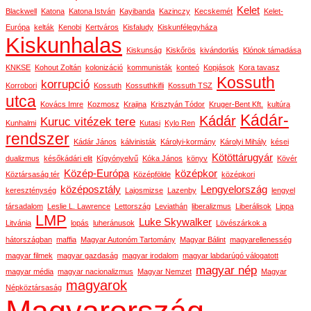
Kelet
Blackwell
Katona
Katona István
Kayibanda
Kazinczy
Kecskemét
Kelet-
Európa
kelták
Kenobi
Kertváros
Kisfaludy
Kiskunfélegyháza
Kiskunhalas
Kiskunság
Kiskőrös
kivándorlás
Klónok támadása
KNKSE
Kohout Zoltán
kolonizáció
kommunisták
konteó
Kopjások
Kora tavasz
Kossuth
korrupció
Korrobori
Kossuth
Kossuthkifli
Kossuth TSZ
utca
Kovács Imre
Kozmosz
Krajina
Krisztyán Tódor
Kruger-Bent Kft.
kultúra
Kádár-
Kádár
Kuruc vitézek tere
Kunhalmi
Kutasi
Kylo Ren
rendszer
Kádár János
kálvinisták
Károlyi-kormány
Károlyi Mihály
kései
Kötöttárugyár
dualizmus
későkádári elit
Kígyónyelvű
Kóka János
könyv
Kövér
Közép-Európa
középkor
Köztársaság tér
Középfölde
középkori
középosztály
Lengyelország
kereszténység
Lajosmizse
Lazenby
lengyel
társadalom
Leslie L. Lawrence
Lettország
Leviathán
liberalizmus
Liberálisok
Lippa
LMP
Luke Skywalker
Litvánia
lopás
luheránusok
Lövészárkok a
hátországban
maffia
Magyar Autonóm Tartomány
Magyar Bálint
magyarellenesség
magyar filmek
magyar gazdaság
magyar irodalom
magyar labdarúgó válogatott
magyar nép
magyar média
magyar nacionalizmus
Magyar Nemzet
Magyar
magyarok
Népköztársaság