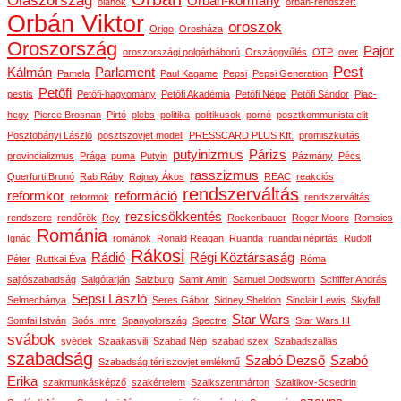
Olaszország
Orbán-kormány
oláhok
orbán-rendszer:
Orbán Viktor
oroszok
Origo
Orosháza
Oroszország
Pajor
oroszországi polgárháború
Országgyűlés
OTP
over
Pest
Kálmán
Parlament
Pamela
Paul Kagame
Pepsi
Pepsi Generation
Petőfi
pestis
Petőfi-hagyomány
Petőfi Akadémia
Petőfi Népe
Petőfi Sándor
Piac-
hegy
Pierce Brosnan
Pirtó
plebs
politika
politikusok
pornó
posztkommunista elit
Posztobányi László
posztszovjet modell
PRESSCARD PLUS Kft.
promiszkuitás
putyinizmus
Párizs
provincializmus
Prága
puma
Putyin
Pázmány
Pécs
rasszizmus
Querfurti Brunó
Rab Ráby
Rajnay Ákos
REAC
reakciós
rendszerváltás
reformkor
reformáció
reformok
rendszerváltás
rezsicsökkentés
rendszere
rendőrök
Rey
Rockenbauer
Roger Moore
Romsics
Románia
Ignác
románok
Ronald Reagan
Ruanda
ruandai népirtás
Rudolf
Rákosi
Rádió
Régi Köztársaság
Péter
Ruttkai Éva
Róma
sajtószabadság
Salgótarján
Salzburg
Samir Amin
Samuel Dodsworth
Schiffer András
Sepsi László
Selmecbánya
Seres Gábor
Sidney Sheldon
Sinclair Lewis
Skyfall
Star Wars
Somfai István
Soós Imre
Spanyolország
Spectre
Star Wars III
svábok
svédek
Szaakasvili
Szabad Nép
szabad szex
Szabadszállás
szabadság
Szabó Dezső
Szabó
Szabadság téri szovjet emlékmű
Erika
szakmunkásképző
szakértelem
Szalkszentmárton
Szaltikov-Scsedrin