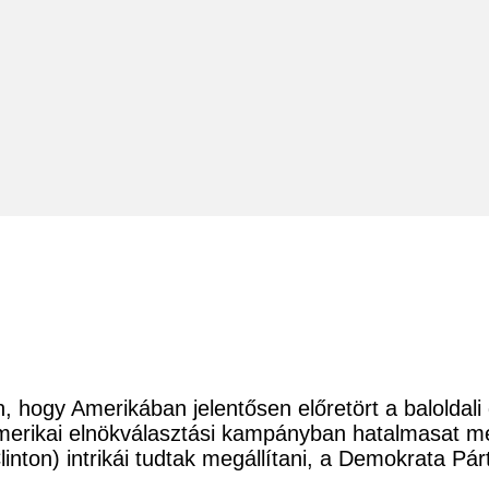
hogy Amerikában jelentősen előretört a baloldali g
amerikai elnökválasztási kampányban hatalmasat me
Clinton) intrikái tudtak megállítani, a Demokrata P