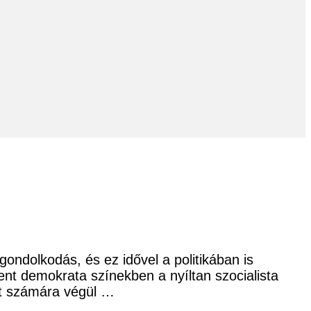
ondolkodás, és ez idővel a politikában is
nt demokrata színekben a nyíltan szocialista
árt számára végül …