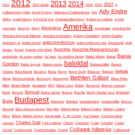
2012
2013
2014
2022
2011
2012 április
2016
2020
A
Ady Endre
csillagösvény hídja
Aczél György
Ademarus Cabbaniensis
Ady
Afrika
A gall háború
A Gyűrűk Ura
A hajnalcsillag fénye
A hang és a téboly
A Jedi
Amerika
Alsóváros
visszatér
Akunyin
Algyő
amerikaiak
amerikai Dél
Amerikai Egyesült Államok
amerikai történelem
A Nagy Fejedelem
Andrej Rubljov
antiszemitizmus
Andrássy út
Antall József
antiszemitizmus-vita
Aquaworld
arab
Ausztria
Ausztria-Magyarország
tavasz
Aszad
A tanúk még élnek
Bajnai
autonómia
Az arany ember
Az igazi
Az üstökös lángja
Babits Mihály
Bajnai
baloldal
Gordon
Baljós árnyak
Balogh István
Balotaszállás
Barack
belgák
Obama
Bara Margit
Baranya
Basta
Bayer
Bayer Zsolt
Belarusz
Belgium
Bethlen Gábor
Berija
Berkesi András
Berzsenyi
Bessenyei
Bihari Péter
Bilbó
Bimbó Mihály
birodalom
BKV
Blaha Lujza
Bobby
Bocaccio
Bokros-csomag
Borsod
Bond
Boromir
Botka László
Brassó
Brazília
Bródy Sándor utca
Brüll Adél
Budapest
Buda
Bukarest
Bulgária
bundabotrány
bundamaffia
Burcsa
Burundi
Bács-Kiskun megye
Bán Mór
Báthori Anna
Báthori Gábor
Báthory Gábor
Bécs
Békés
Békés megye
bürokraták
C. W. Ceram
Carl Sagan
Cesarini pápai
Charles Gati
nuncius
Civil a pályán
Clinton
Compson
Craig
Cristofel
Csapó
Csillagok háborúja
József
Csehország
Csehszlovákia
Csepel
Csillagosok