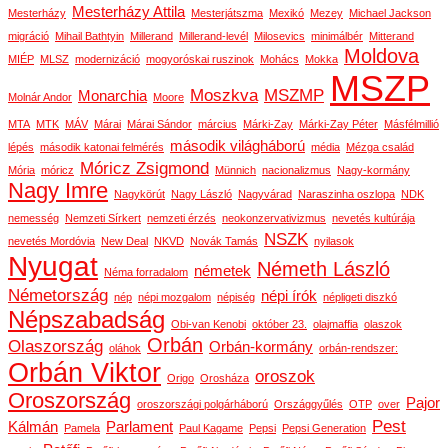
Mesterházy Attila
Mesterházy
Mesterjátszma
Mexikó
Mezey
Michael Jackson
migráció
Mihail Bathtyin
Millerand
Millerand-levél
Milosevics
minimálbér
Mitterand
Moldova
MIÉP
MLSZ
modernizáció
mogyoróskai ruszinok
Mohács
Mokka
MSZP
Moszkva
MSZMP
Monarchia
Molnár Andor
Moore
MTA
MTK
MÁV
Márai
Márai Sándor
március
Márki-Zay
Márki-Zay Péter
Másfélmillió
második világháború
lépés
második katonai felmérés
média
Mézga család
Móricz Zsigmond
Mória
móricz
Münnich
nacionalizmus
Nagy-kormány
Nagy Imre
Nagykörút
Nagy László
Nagyvárad
Naraszinha oszlopa
NDK
nemesség
Nemzeti Sírkert
nemzeti érzés
neokonzervativizmus
nevetés kultúrája
NSZK
nevetés Mordóvia
New Deal
NKVD
Novák Tamás
nyilasok
Nyugat
Németh László
németek
Néma forradalom
Németország
népi írók
nép
népi mozgalom
népiség
népligeti diszkó
Népszabadság
Obi-van Kenobi
október 23.
olajmaffia
olaszok
Orbán
Olaszország
Orbán-kormány
oláhok
orbán-rendszer:
Orbán Viktor
oroszok
Origo
Orosháza
Oroszország
Pajor
oroszországi polgárháború
Országgyűlés
OTP
over
Pest
Kálmán
Parlament
Pamela
Paul Kagame
Pepsi
Pepsi Generation