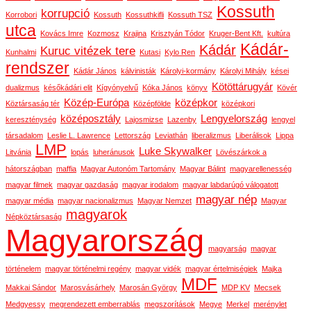
Kossuth
korrupció
Korrobori
Kossuth
Kossuthkifli
Kossuth TSZ
utca
Kovács Imre
Kozmosz
Krajina
Krisztyán Tódor
Kruger-Bent Kft.
kultúra
Kádár-
Kádár
Kuruc vitézek tere
Kunhalmi
Kutasi
Kylo Ren
rendszer
Kádár János
kálvinisták
Károlyi-kormány
Károlyi Mihály
kései
Kötöttárugyár
dualizmus
későkádári elit
Kígyónyelvű
Kóka János
könyv
Kövér
Közép-Európa
középkor
Köztársaság tér
Középfölde
középkori
középosztály
Lengyelország
kereszténység
Lajosmizse
Lazenby
lengyel
társadalom
Leslie L. Lawrence
Lettország
Leviathán
liberalizmus
Liberálisok
Lippa
LMP
Luke Skywalker
Litvánia
lopás
luheránusok
Lövészárkok a
hátországban
maffia
Magyar Autonóm Tartomány
Magyar Bálint
magyarellenesség
magyar filmek
magyar gazdaság
magyar irodalom
magyar labdarúgó válogatott
magyar nép
magyar média
magyar nacionalizmus
Magyar Nemzet
Magyar
magyarok
Népköztársaság
Magyarország
magyarság
magyar
történelem
magyar történelmi regény
magyar vidék
magyar értelmiségiek
Majka
MDF
Makkai Sándor
Marosvásárhely
Marosán György
MDP KV
Mecsek
Medgyessy
megrendezett emberrablás
megszorítások
Megye
Merkel
merénylet