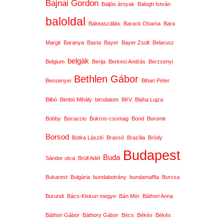
Bajnai Gordon
Baljós árnyak
Balogh István
baloldal
Balotaszállás
Barack Obama
Bara
Margit
Baranya
Basta
Bayer
Bayer Zsolt
Belarusz
belgák
Belgium
Berija
Berkesi András
Berzsenyi
Bethlen Gábor
Bessenyei
Bihari Péter
Bilbó
Bimbó Mihály
birodalom
BKV
Blaha Lujza
Bobby
Bocaccio
Bokros-csomag
Bond
Boromir
Borsod
Botka László
Brassó
Brazília
Bródy
Budapest
Buda
Sándor utca
Brüll Adél
Bukarest
Bulgária
bundabotrány
bundamaffia
Burcsa
Burundi
Bács-Kiskun megye
Bán Mór
Báthori Anna
Báthori Gábor
Báthory Gábor
Bécs
Békés
Békés