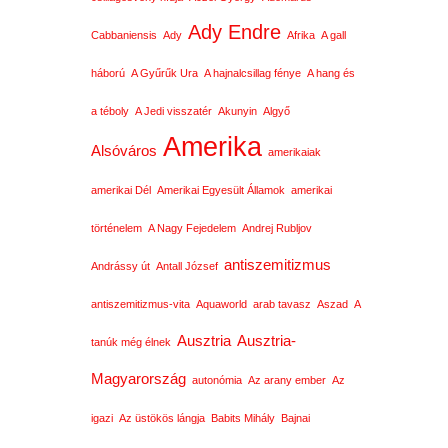
Ady Endre
Cabbaniensis
Ady
Afrika
A gall
háború
A Gyűrűk Ura
A hajnalcsillag fénye
A hang és
a téboly
A Jedi visszatér
Akunyin
Algyő
Amerika
Alsóváros
amerikaiak
amerikai Dél
Amerikai Egyesült Államok
amerikai
történelem
A Nagy Fejedelem
Andrej Rubljov
antiszemitizmus
Andrássy út
Antall József
antiszemitizmus-vita
Aquaworld
arab tavasz
Aszad
A
Ausztria
Ausztria-
tanúk még élnek
Magyarország
autonómia
Az arany ember
Az
igazi
Az üstökös lángja
Babits Mihály
Bajnai