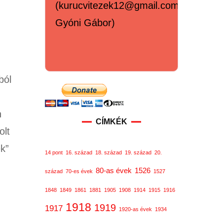
(kurucvitezek12@gmail.com,
Gyóni Gábor)
ból
n
CÍMKÉK
olt
ek”
14 pont
16. század
18. század
19. század
20.
80-as évek
1526
század
70-es évek
1527
1848
1849
1861
1881
1905
1908
1914
1915
1916
1918
1919
1917
1920-as évek
1934