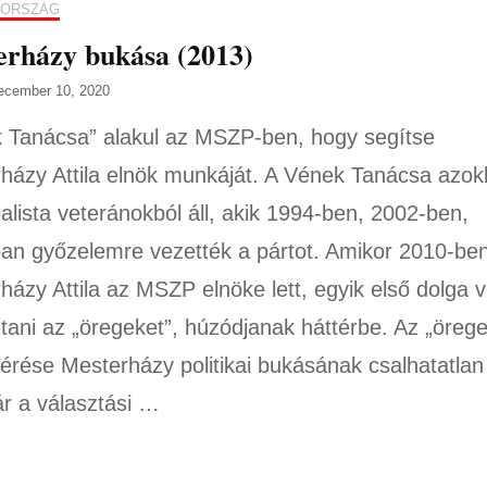
ORSZÁG
erházy bukása (2013)
ecember 10, 2020
 Tanácsa” alakul az MSZP-ben, hogy segítse
házy Attila elnök munkáját. A Vének Tanácsa azok
ialista veteránokból áll, akik 1994-ben, 2002-ben,
an győzelemre vezették a pártot. Amikor 2010-be
házy Attila az MSZP elnöke lett, egyik első dolga v
lítani az „öregeket”, húzódjanak háttérbe. Az „öreg
térése Mesterházy politikai bukásának csalhatatlan
ár a választási …