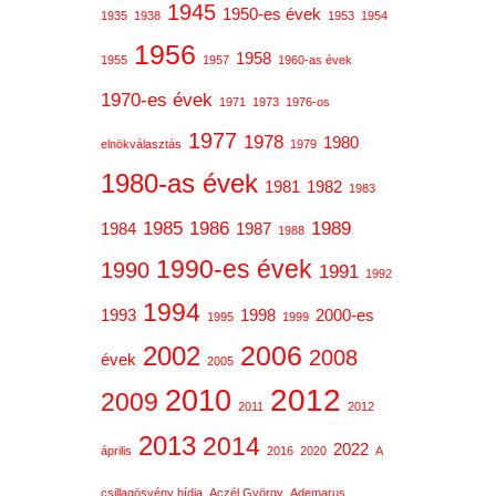
1945
1950-es évek
1935
1938
1953
1954
1956
1958
1955
1957
1960-as évek
1970-es évek
1971
1973
1976-os
1977
1978
1980
elnökválasztás
1979
1980-as évek
1981
1982
1983
1985
1986
1989
1984
1987
1988
1990-es évek
1990
1991
1992
1994
1993
1998
2000-es
1995
1999
2006
2002
2008
évek
2005
2012
2010
2009
2011
2012
2013
2014
2022
április
2016
2020
A
csillagösvény hídja
Aczél György
Ademarus