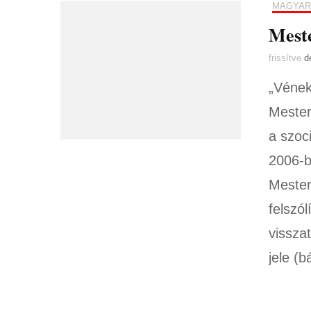
MAGYAR
Mest
frissítve
d
„Vének
Mester
a szoc
2006-b
Mester
felszó
vissza
jele (b