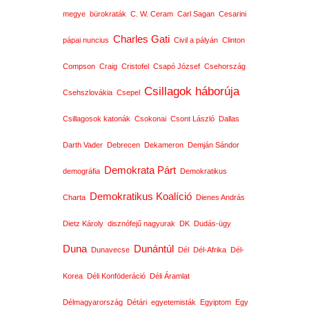
megye
bürokraták
C. W. Ceram
Carl Sagan
Cesarini
Charles Gati
pápai nuncius
Civil a pályán
Clinton
Compson
Craig
Cristofel
Csapó József
Csehország
Csillagok háborúja
Csehszlovákia
Csepel
Csillagosok katonák
Csokonai
Csont László
Dallas
Darth Vader
Debrecen
Dekameron
Demján Sándor
Demokrata Párt
demográfia
Demokratikus
Demokratikus Koalíció
Charta
Dienes András
Dietz Károly
disznófejű nagyurak
DK
Dudás-ügy
Duna
Dunántúl
Dunavecse
Dél
Dél-Afrika
Dél-
Korea
Déli Konföderáció
Déli Áramlat
Délmagyarország
Détári
egyetemisták
Egyiptom
Egy