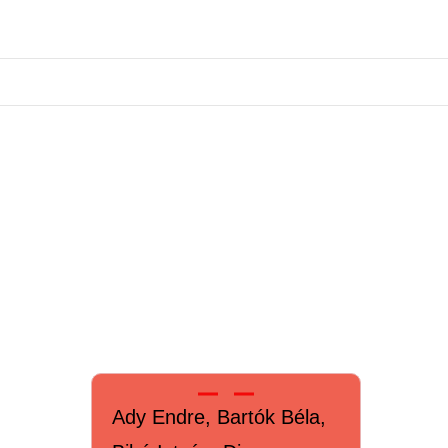
Ady Endre, Bartók Béla,