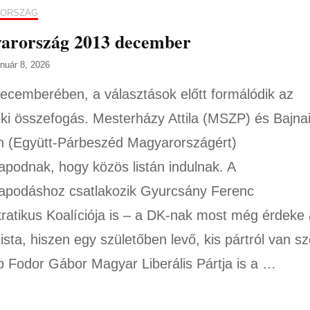
ORSZÁG
arország 2013 december
anuár 8, 2026
ecemberében, a választások előtt formálódik az
éki összefogás. Mesterházy Attila (MSZP) és Bajna
 (Együtt-Párbeszéd Magyarországért)
apodnak, hogy közös listán indulnak. A
apodáshoz csatlakozik Gyurcsány Ferenc
atikus Koalíciója is – a DK-nak most még érdeke 
ista, hiszen egy születőben levő, kis pártról van sz
 Fodor Gábor Magyar Liberális Pártja is a …