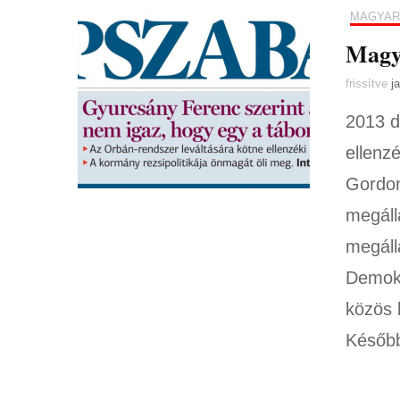
MAGYAR
Magy
frissítve
j
2013 d
ellenz
Gordon
megáll
megáll
Demokr
közös l
Később