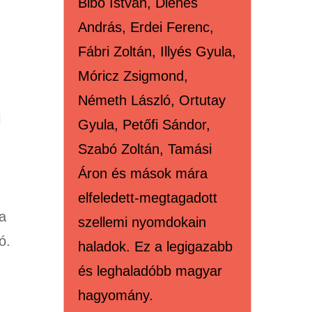
Bibó István, Dienes
András, Erdei Ferenc,
Fábri Zoltán, Illyés Gyula,
Móricz Zsigmond,
Németh László, Ortutay
i
Gyula, Petőfi Sándor,
Szabó Zoltán, Tamási
Áron és mások mára
elfeledett-megtagadott
a
szellemi nyomdokain
ó.
haladok. Ez a legigazabb
és leghaladóbb magyar
hagyomány.