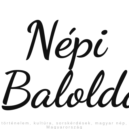
Népi
Balold
történelem, kultúra, sorskérdések, magyar nép,
Magyarország