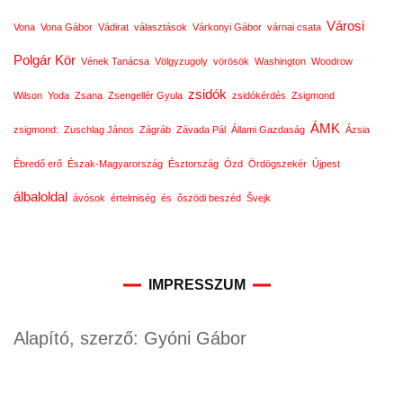
Városi
Vona
Vona Gábor
Vádirat
választások
Várkonyi Gábor
várnai csata
Polgár Kör
Vének Tanácsa
Völgyzugoly
vörösök
Washington
Woodrow
zsidók
Wilson
Yoda
Zsana
Zsengellér Gyula
zsidókérdés
Zsigmond
ÁMK
zsigmond:
Zuschlag János
Zágráb
Závada Pál
Állami Gazdaság
Ázsia
Ébredő erő
Észak-Magyarország
Észtország
Ózd
Ördögszekér
Újpest
álbaloldal
ávósok
értelmiség
és
őszödi beszéd
Švejk
IMPRESSZUM
Alapító, szerző: Gyóni Gábor