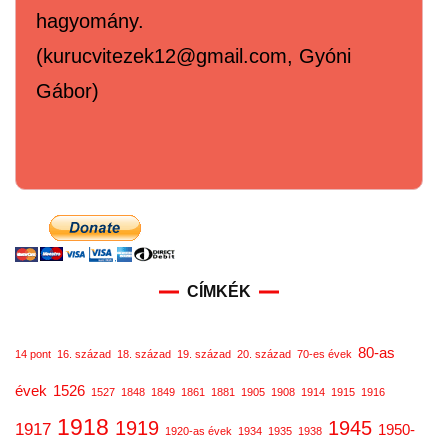
hagyomány.
(kurucvitezek12@gmail.com, Gyóni
Gábor)
CÍMKÉK
80-as
14 pont
16. század
18. század
19. század
20. század
70-es évek
évek
1526
1527
1848
1849
1861
1881
1905
1908
1914
1915
1916
1918
1919
1945
1917
1950-
1920-as évek
1934
1935
1938