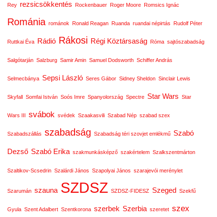
rezsicsökkentés
Rey
Rockenbauer
Roger Moore
Romsics Ignác
Románia
románok
Ronald Reagan
Ruanda
ruandai népirtás
Rudolf Péter
Rákosi
Rádió
Régi Köztársaság
Ruttkai Éva
Róma
sajtószabadság
Salgótarján
Salzburg
Samir Amin
Samuel Dodsworth
Schiffer András
Sepsi László
Selmecbánya
Seres Gábor
Sidney Sheldon
Sinclair Lewis
Star Wars
Skyfall
Somfai István
Soós Imre
Spanyolország
Spectre
Star
svábok
Wars III
svédek
Szaakasvili
Szabad Nép
szabad szex
szabadság
Szabó
Szabadszállás
Szabadság téri szovjet emlékmű
Dezső
Szabó Erika
szakmunkásképző
szakértelem
Szalkszentmárton
Szaltikov-Scsedrin
Szalárdi János
Szapolyai János
szarajevói merénylet
SZDSZ
szauna
Szeged
Szarumán
SZDSZ-FIDESZ
Szekfű
szex
szerbek
Szerbia
Gyula
Szent Adalbert
Szentkorona
szeretet