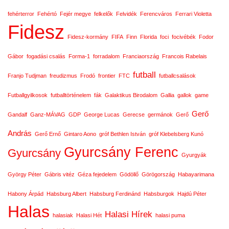
fehérterror
Fehértó
Fejér megye
felkelők
Felvidék
Ferencváros
Ferrari Violetta
Fidesz
Fidesz-kormány
FIFA
Finn
Florida
foci
focivébék
Fodor
Gábor
fogadási csalás
Forma-1
forradalom
Franciaország
Francois Rabelais
futball
Franjo Tudjman
freudizmus
Frodó
frontier
FTC
futballcsalások
Futballgyilkosok
futballtörténelem
fák
Galaktikus Birodalom
Gallia
gallok
game
Gerő
Gandalf
Ganz-MÁVAG
GDP
George Lucas
Gerecse
germánok
Gerő
András
Gerő Ernő
Gintaro Aono
gróf Bethlen István
gróf Klebelsberg Kunó
Gyurcsány Ferenc
Gyurcsány
Gyurgyák
György Péter
Gábris vitéz
Géza fejedelem
Gödöllő
Görögország
Habayarimana
Habony Árpád
Habsburg Albert
Habsburg Ferdinánd
Habsburgok
Hajdú Péter
Halas
Halasi Hírek
halasiak
Halasi Hét
halasi puma