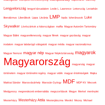
Lengyelország
lengyel társadalom
Leslie L. Lawrence
Lettország
Leviathán
LMP
Luke
liberalizmus
Liberálisok
Lippa
Litvánia
lopás
luheránusok
Skywalker
Lövészárkok a hátországban
maffia
Magyar Autonóm Tartomány
Magyar Bálint
magyarellenesség
magyar filmek
magyar gazdaság
magyar
irodalom
magyar labdarúgó válogatott
magyar média
magyar nacionalizmus
magyarok
magyar nép
Magyar Nemzet
Magyar Népköztársaság
Magyarország
magyarság
magyar
történelem
magyar történelmi regény
magyar vidék
magyar értelmiségiek
Majka
MDF
Makkai Sándor
Marosvásárhely
Marosán György
MDP KV
Mecsek
Medgyessy
megrendezett emberrablás
megszorítások
Megye
Merkel
merénylet
Mesterházy Attila
Mesterházy
Mesterjátszma
Mexikó
Mezey
Michael