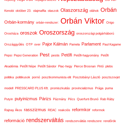
Orbán
Olaszország
Kenobi
október 23.
olajmaffia
olaszok
oláhok
Orbán Viktor
Orbán-kormány
orbán-rendszer:
Origo
Oroszország
oroszok
Orosháza
oroszországi polgárháború
Pajor Kálmán
Parlament
Országgyűlés
OTP
over
Pamela
Paul Kagame
Pest
Petőfi
Pepsi
Pepsi Generation
pestis
Petőfi-hagyomány
Petőfi
Akadémia
Petőfi Népe
Petőfi Sándor
Piac-hegy
Pierce Brosnan
Pirtó
plebs
politika
politikusok
pornó
posztkommunista elit
Posztobányi László
posztszovjet
modell
PRESSCARD PLUS Kft.
promiszkuitás
provincializmus
Prága
puma
putyinizmus
Párizs
Putyin
Pázmány
Pécs
Querfurti Brunó
Rab Ráby
rasszizmus
reformkor
Rajnay Ákos
REAC
reakciós
reformok
rendszerváltás
reformáció
rendszerváltás rendszere
rendőrök