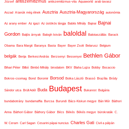
antiszemitizmus
József
antiszemitizmus-vita
Aquaworld
arab tavasz
Ausztria
Ausztria-Magyarország
Aszad
A tanúk még élnek
autonómia
Bajnai
Az arany ember
Az igazi
Az üstökös lángja
Babits Mihály
Bajnai
baloldal
Gordon
Baljós árnyak
Balogh István
Balotaszállás
Barack
Obama
Bara Margit
Baranya
Basta
Bayer
Bayer Zsolt
Belarusz
Belgium
Bethlen Gábor
belgák
Berija
Berkesi András
Berzsenyi
Bessenyei
Bihari Péter
Bilbó
Bimbó Mihály
birodalom
BKV
Blaha Lujza
Bobby
Bocaccio
Borsod
Bokros-csomag
Bond
Boromir
Botka László
Brassó
Brazília
Bródy
Budapest
Buda
Sándor utca
Brüll Adél
Bukarest
Bulgária
bundabotrány
bundamaffia
Burcsa
Burundi
Bács-Kiskun megye
Bán Mór
Báthori
Anna
Báthori Gábor
Báthory Gábor
Bécs
Békés
Békés megye
bürokraták
C.
Charles Gati
W. Ceram
Carl Sagan
Cesarini pápai nuncius
Civil a pályán