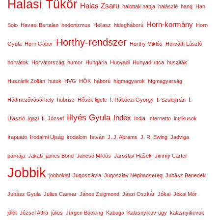
Halasi Tükör
Halas Zsaru
halottak napja
halászlé
hang
Han
Horn-kormány
Solo
Havasi Bertalan
hedonizmus
Hellasz
hidegháború
Horn
Horthy-rendszer
Gyula
Horn Gábor
Horthy Miklós
Horváth László
horvátok
Horvátország
humor
Hungária
Hunyadi
Hunyadi utca
husziták
Huszárik Zoltán
hutuk
HVG
HÖK
háború
hígmagyarok
hígmagyarság
Hódmezővásárhely
hübrisz
Hősök ligete
I. Rákóczi György
I. Szulejmán
I.
Illyés Gyula
Index
Ulászló
igazi
II. József
India
Internetto
intrikusok
Irapuato
Irodalmi Ujság
irodalom
István
J. J. Abrams
J. R. Ewing
Jadviga
párnája
Jakab
james Bond
Jancsó Miklós
Jaroslav Hašek
Jimmy Carter
Jobbik
jobboldal
Jugoszlávia
Jugoszláv Néphadsereg
Juhász Benedek
Juhász Gyula
Julius Caesar
János Zsigmond
Jászi Oszkár
Jókai
Jókai Mór
jólét
József Attila
július
Jürgen Böcking
Kabuga
Kalasnyikov-ügy
kalasnyikovok