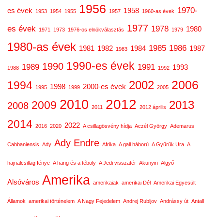
1956
1970-
es évek
1958
1953
1954
1955
1957
1960-as évek
1977
es évek
1978
1980
1971
1973
1976-os elnökválasztás
1979
1980-as évek
1985
1986
1981
1982
1984
1987
1983
1990-es évek
1990
1989
1991
1993
1988
1992
2006
2002
1994
1998
2000-es évek
1995
1999
2005
2012
2010
2013
2009
2008
2011
2012 április
2014
2022
2016
2020
A csillagösvény hídja
Aczél György
Ademarus
Ady Endre
Cabbaniensis
Ady
Afrika
A gall háború
A Gyűrűk Ura
A
hajnalcsillag fénye
A hang és a téboly
A Jedi visszatér
Akunyin
Algyő
Amerika
Alsóváros
amerikaiak
amerikai Dél
Amerikai Egyesült
Államok
amerikai történelem
A Nagy Fejedelem
Andrej Rubljov
Andrássy út
Antall