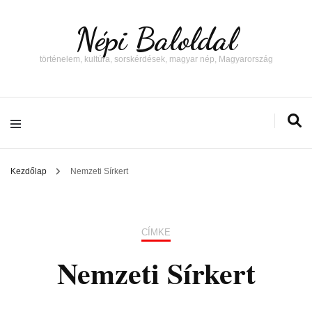
Népi Baloldal
történelem, kultúra, sorskérdések, magyar nép, Magyarország
Kezdőlap
Nemzeti Sírkert
CÍMKE
Nemzeti Sírkert