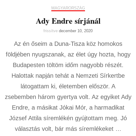
MAGYARORSZÁG
Ady Endre sírjánál
frissítve
december 10, 2020
Az én őseim a Duna-Tisza köz homokos
földjében nyugszanak, az élet úgy hozta, hogy
Budapesten töltöm időm nagyobb részét.
Halottak napján tehát a Nemzeti Sírkertbe
látogattam ki, életemben először. A
zsebemben három gyertya volt. Az egyiket Ady
Endre, a másikat Jókai Mór, a harmadikat
József Attila síremlékén gyújtottam meg. Jó
választás volt, bár más síremlékeket …