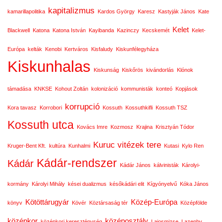
kapitalizmus
kamarillapolitika
Kardos György
Karesz
Kastyják János
Kate
Kelet
Blackwell
Katona
Katona István
Kayibanda
Kazinczy
Kecskemét
Kelet-
Európa
kelták
Kenobi
Kertváros
Kisfaludy
Kiskunfélegyháza
Kiskunhalas
Kiskunság
Kiskőrös
kivándorlás
Klónok
támadása
KNKSE
Kohout Zoltán
kolonizáció
kommunisták
konteó
Kopjások
korrupció
Kora tavasz
Korrobori
Kossuth
Kossuthkifli
Kossuth TSZ
Kossuth utca
Kovács Imre
Kozmosz
Krajina
Krisztyán Tódor
Kuruc vitézek tere
Kruger-Bent Kft.
kultúra
Kunhalmi
Kutasi
Kylo Ren
Kádár-rendszer
Kádár
Kádár János
kálvinisták
Károlyi-
kormány
Károlyi Mihály
kései dualizmus
későkádári elit
Kígyónyelvű
Kóka János
Kötöttárugyár
Közép-Európa
könyv
Kövér
Köztársaság tér
Középfölde
középkor
középosztály
középkori kereszténység
Lajosmizse
Lazenby