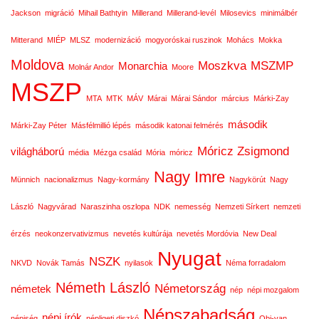
Jackson
migráció
Mihail Bathtyin
Millerand
Millerand-levél
Milosevics
minimálbér
Mitterand
MIÉP
MLSZ
modernizáció
mogyoróskai ruszinok
Mohács
Mokka
Moldova
Moszkva
MSZMP
Monarchia
Molnár Andor
Moore
MSZP
MTA
MTK
MÁV
Márai
Márai Sándor
március
Márki-Zay
második
Márki-Zay Péter
Másfélmillió lépés
második katonai felmérés
Móricz Zsigmond
világháború
média
Mézga család
Mória
móricz
Nagy Imre
Münnich
nacionalizmus
Nagy-kormány
Nagykörút
Nagy
László
Nagyvárad
Naraszinha oszlopa
NDK
nemesség
Nemzeti Sírkert
nemzeti
érzés
neokonzervativizmus
nevetés kultúrája
nevetés Mordóvia
New Deal
Nyugat
NSZK
NKVD
Novák Tamás
nyilasok
Néma forradalom
Németh László
Németország
németek
nép
népi mozgalom
Népszabadság
népi írók
népiség
népligeti diszkó
Obi-van