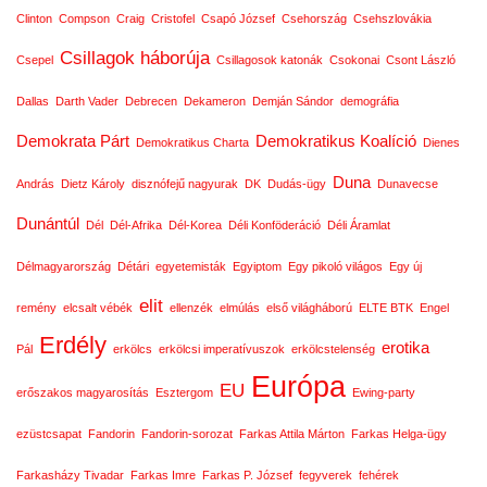
Clinton
Compson
Craig
Cristofel
Csapó József
Csehország
Csehszlovákia
Csillagok háborúja
Csepel
Csillagosok katonák
Csokonai
Csont László
Dallas
Darth Vader
Debrecen
Dekameron
Demján Sándor
demográfia
Demokrata Párt
Demokratikus Koalíció
Demokratikus Charta
Dienes
Duna
András
Dietz Károly
disznófejű nagyurak
DK
Dudás-ügy
Dunavecse
Dunántúl
Dél
Dél-Afrika
Dél-Korea
Déli Konföderáció
Déli Áramlat
Délmagyarország
Détári
egyetemisták
Egyiptom
Egy pikoló világos
Egy új
elit
remény
elcsalt vébék
ellenzék
elmúlás
első világháború
ELTE BTK
Engel
Erdély
erotika
Pál
erkölcs
erkölcsi imperatívuszok
erkölcstelenség
Európa
EU
erőszakos magyarosítás
Esztergom
Ewing-party
ezüstcsapat
Fandorin
Fandorin-sorozat
Farkas Attila Márton
Farkas Helga-ügy
Farkasházy Tivadar
Farkas Imre
Farkas P. József
fegyverek
fehérek