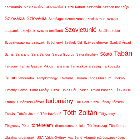
szexuális forradalom
szexualitás
Szili Katalin
Szindbád
Szithek bosszúja
Szlovákia
Szlovénia
Szméagol
sznobizmus
szocializmus
szovjet
Szovjetunió
csapatok
szovjetek
szovjet emlékmű
Sztálin-szobor
Szuezi-csatorna
szászok
Széchenyi
Székelyföld
Székesfehérvár
Szélpál Árpád
Tabán
Sóstó
Szíria
Sárarany
Sára Sándor
Sárosi György
Sátoraljaújhely
Taksony
Tamás Gáspár Miklós
Tanzánia
Tanácsköztársaság
Tarkovszkij
Tatuin
teherautók
Templomhegy
Thietmar
Thorma János Múzeum
Thököly
Trianon
Timothy Dalton
Timár Mihály
Tisza
Titkos Pál
Tolkien
Traian Basescu
tudomány
Trump
Tubánszki József
Turi Dani
tuszik
téboly
téeszek
Tóth Zoltán
Tóbiás
Tóbiás József
Tóth Istvánné
Tölgyessy
történelem
Tölgyessy Péter
történelemszemlélet
Törökország
Tündérkert
Ukrajna
urbánusok
USA
Vajda György
Vas Benő
világméretű összeesküvés