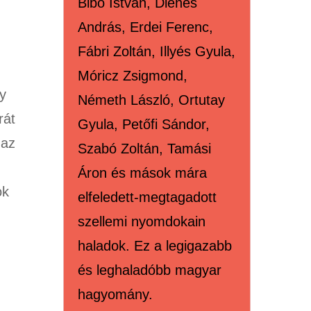
Bibó István, Dienes
András, Erdei Ferenc,
Fábri Zoltán, Illyés Gyula,
Móricz Zsigmond,
y
Németh László, Ortutay
rát
Gyula, Petőfi Sándor,
 az
Szabó Zoltán, Tamási
z
Áron és mások mára
ok
elfeledett-megtagadott
szellemi nyomdokain
haladok. Ez a legigazabb
és leghaladóbb magyar
hagyomány.