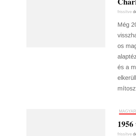
Charl
frissítve
d
Még 20
visszh
os mag
alapté
és a m
elkerül
mítosz
MAGYAR
1956 
frissítve
d