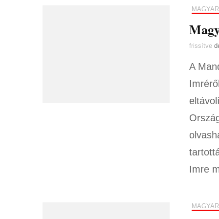
MAGYAR
Magya
frissítve
d
A Mand
Imrérő
eltávol
Ország
olvash
tartot
Imre m
MAGYAR