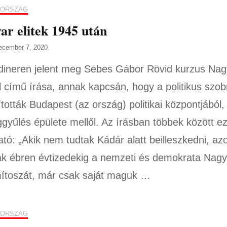
ORSZÁG
r elitek 1945 után
ecember 7, 2020
ineren jelent meg Sebes Gábor Rövid kurzus Nag
l című írása, annak kapcsán, hogy a politikus szob
ították Budapest (az ország) politikai központjából,
gyűlés épülete mellől. Az írásban többek között e
ató: „Akik nem tudtak Kádár alatt beilleszkedni, az
ták ébren évtizedekig a nemzeti és demokrata Nagy
ítoszát, már csak saját maguk …
ORSZÁG