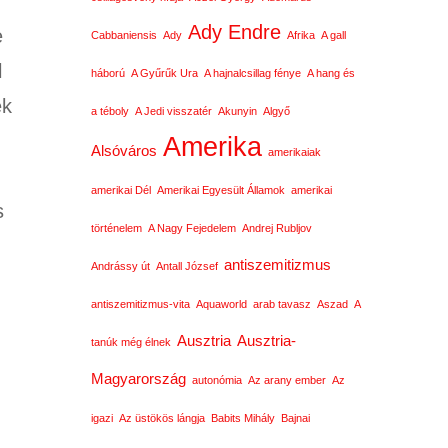
Ady Endre
e
Cabbaniensis
Ady
Afrika
A gall
l
háború
A Gyűrűk Ura
A hajnalcsillag fénye
A hang és
ek
a téboly
A Jedi visszatér
Akunyin
Algyő
Amerika
Alsóváros
amerikaiak
amerikai Dél
Amerikai Egyesült Államok
amerikai
s
történelem
A Nagy Fejedelem
Andrej Rubljov
antiszemitizmus
Andrássy út
Antall József
antiszemitizmus-vita
Aquaworld
arab tavasz
Aszad
A
Ausztria
Ausztria-
tanúk még élnek
Magyarország
autonómia
Az arany ember
Az
igazi
Az üstökös lángja
Babits Mihály
Bajnai