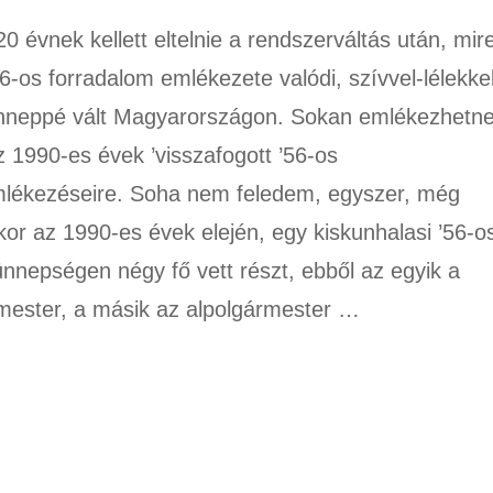
0 évnek kellett eltelnie a rendszerváltás után, mir
6-os forradalom emlékezete valódi, szívvel-lélekke
ünneppé vált Magyarországon. Sokan emlékezhetn
 1990-es évek ’visszafogott ’56-os
ékezéseire. Soha nem feledem, egyszer, még
kor az 1990-es évek elején, egy kiskunhalasi ’56-o
nnepségen négy fő vett részt, ebből az egyik a
mester, a másik az alpolgármester …