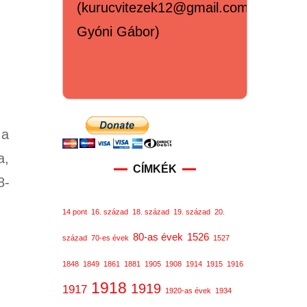
(kurucvitezek12@gmail.com,
Gyóni Gábor)
 a
a,
CÍMKÉK
8-
14 pont
16. század
18. század
19. század
20.
80-as évek
1526
század
70-es évek
1527
1848
1849
1861
1881
1905
1908
1914
1915
1916
1918
1919
1917
1920-as évek
1934