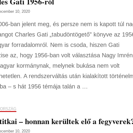
es Gati 1956-ról
ecember 10, 2020
06-ban jelent meg, és persze nem is kapott túl n
angot Charles Gati „tabudöntögető” könyve az 195
yar forradalomról. Nem is csoda, hiszen Gati
zise az, hogy 1956-ban volt választása Nagy Imré
agyar kormánynak, melynek bukása nem volt
hetetlen. A rendszerváltás után kialakított történel
ba – s hát 1956 témája talán a …
ORSZÁG
titkai – honnan kerültek elő a fegyverek
ecember 10, 2020