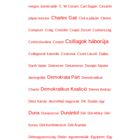
megye
bürokraták
C. W. Ceram
Carl Sagan
Cesarini
Charles Gati
pápai nuncius
Civil a pályán
Clinton
Compson
Craig
Cristofel
Csapó József
Csehország
Csillagok háborúja
Csehszlovákia
Csepel
Csillagosok katonák
Csokonai
Csont László
Dallas
Darth Vader
Debrecen
Dekameron
Demján Sándor
Demokrata Párt
demográfia
Demokratikus
Demokratikus Koalíció
Charta
Dienes András
Dietz Károly
disznófejű nagyurak
DK
Dudás-ügy
Duna
Dunántúl
Dunavecse
Dél
Dél-Afrika
Dél-
Korea
Déli Konföderáció
Déli Áramlat
Délmagyarország
Détári
egyetemisták
Egyiptom
Egy