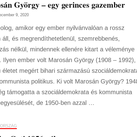
sán György – egy gerinces gazember
ecember 9, 2020
dolog, amikor egy ember nyilvánvalóan a rossz
n áll, és megrendíthetetlenül, szemrebbenés,
zás nélkül, mindennek ellenére kitart a véleménye
t. Ilyen ember volt Marosán György (1908 – 1992),
 életet megért bihari származású szociáldemokrat
ommunista politikus. Ki volt Marosán György? 194
g támogatta a szociáldemokrata és kommunista
 egyesülését, de 1950-ben azzal …
ORSZÁG