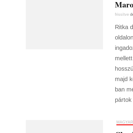
Maro
frissítve
d
Ritka 
oldalo
ingado
mellet
hosszú
majd k
ban mé
pártok
MAGYAR