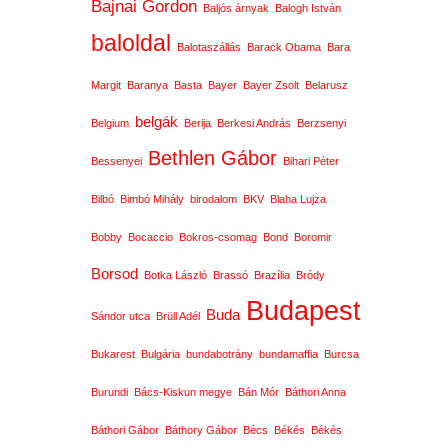
Bajnai Gordon
Baljós árnyak
Balogh István
baloldal
Balotaszállás
Barack Obama
Bara
Margit
Baranya
Basta
Bayer
Bayer Zsolt
Belarusz
belgák
Belgium
Berija
Berkesi András
Berzsenyi
Bethlen Gábor
Bessenyei
Bihari Péter
Bilbó
Bimbó Mihály
birodalom
BKV
Blaha Lujza
Bobby
Bocaccio
Bokros-csomag
Bond
Boromir
Borsod
Botka László
Brassó
Brazília
Bródy
Budapest
Buda
Sándor utca
Brüll Adél
Bukarest
Bulgária
bundabotrány
bundamaffia
Burcsa
Burundi
Bács-Kiskun megye
Bán Mór
Báthori Anna
Báthori Gábor
Báthory Gábor
Bécs
Békés
Békés