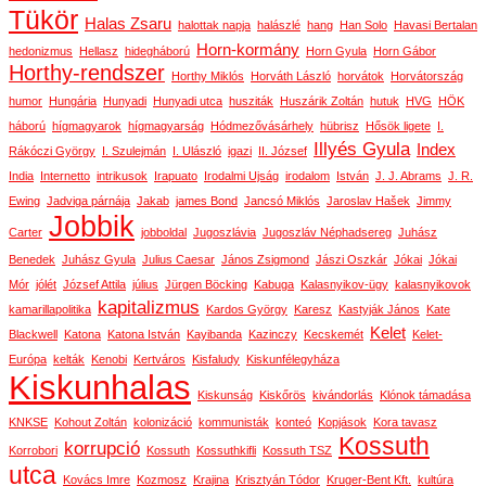
Tükör
Halas Zsaru
halottak napja
halászlé
hang
Han Solo
Havasi Bertalan
Horn-kormány
hedonizmus
Hellasz
hidegháború
Horn Gyula
Horn Gábor
Horthy-rendszer
Horthy Miklós
Horváth László
horvátok
Horvátország
humor
Hungária
Hunyadi
Hunyadi utca
husziták
Huszárik Zoltán
hutuk
HVG
HÖK
háború
hígmagyarok
hígmagyarság
Hódmezővásárhely
hübrisz
Hősök ligete
I.
Illyés Gyula
Index
Rákóczi György
I. Szulejmán
I. Ulászló
igazi
II. József
India
Internetto
intrikusok
Irapuato
Irodalmi Ujság
irodalom
István
J. J. Abrams
J. R.
Ewing
Jadviga párnája
Jakab
james Bond
Jancsó Miklós
Jaroslav Hašek
Jimmy
Jobbik
Carter
jobboldal
Jugoszlávia
Jugoszláv Néphadsereg
Juhász
Benedek
Juhász Gyula
Julius Caesar
János Zsigmond
Jászi Oszkár
Jókai
Jókai
Mór
jólét
József Attila
július
Jürgen Böcking
Kabuga
Kalasnyikov-ügy
kalasnyikovok
kapitalizmus
kamarillapolitika
Kardos György
Karesz
Kastyják János
Kate
Kelet
Blackwell
Katona
Katona István
Kayibanda
Kazinczy
Kecskemét
Kelet-
Európa
kelták
Kenobi
Kertváros
Kisfaludy
Kiskunfélegyháza
Kiskunhalas
Kiskunság
Kiskőrös
kivándorlás
Klónok támadása
KNKSE
Kohout Zoltán
kolonizáció
kommunisták
konteó
Kopjások
Kora tavasz
Kossuth
korrupció
Korrobori
Kossuth
Kossuthkifli
Kossuth TSZ
utca
Kovács Imre
Kozmosz
Krajina
Krisztyán Tódor
Kruger-Bent Kft.
kultúra