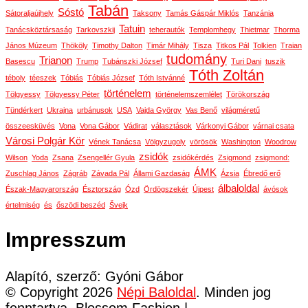
Tabán
Sóstó
Sátoraljaújhely
Taksony
Tamás Gáspár Miklós
Tanzánia
Tatuin
Tanácsköztársaság
Tarkovszkij
teherautók
Templomhegy
Thietmar
Thorma
János Múzeum
Thököly
Timothy Dalton
Timár Mihály
Tisza
Titkos Pál
Tolkien
Traian
tudomány
Trianon
Basescu
Trump
Tubánszki József
Turi Dani
tuszik
Tóth Zoltán
téboly
téeszek
Tóbiás
Tóbiás József
Tóth Istvánné
történelem
Tölgyessy
Tölgyessy Péter
történelemszemlélet
Törökország
Tündérkert
Ukrajna
urbánusok
USA
Vajda György
Vas Benő
világméretű
összeesküvés
Vona
Vona Gábor
Vádirat
választások
Várkonyi Gábor
várnai csata
Városi Polgár Kör
Vének Tanácsa
Völgyzugoly
vörösök
Washington
Woodrow
zsidók
Wilson
Yoda
Zsana
Zsengellér Gyula
zsidókérdés
Zsigmond
zsigmond:
ÁMK
Zuschlag János
Zágráb
Závada Pál
Állami Gazdaság
Ázsia
Ébredő erő
álbaloldal
Észak-Magyarország
Észtország
Ózd
Ördögszekér
Újpest
ávósok
értelmiség
és
őszödi beszéd
Švejk
Impresszum
Alapító, szerző: Gyóni Gábor
© Copyright 2026
Népi Baloldal
. Minden jog
fenntartva.
Blossom Fashion |