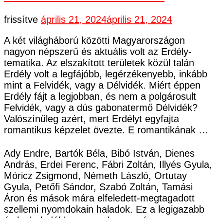
frissítve
április 21, 2024
április 21, 2024
A két világháború közötti Magyarországon
nagyon népszerű és aktuális volt az Erdély-
tematika. Az elszakított területek közül talán
Erdély volt a legfájóbb, legérzékenyebb, inkább
mint a Felvidék, vagy a Délvidék. Miért éppen
Erdély fájt a legjobban, és nem a polgárosult
Felvidék, vagy a dús gabonatermő Délvidék?
Valószínűleg azért, mert Erdélyt egyfajta
romantikus képzelet övezte. E romantikának …
Ady Endre, Bartók Béla, Bibó István, Dienes
András, Erdei Ferenc, Fábri Zoltán, Illyés Gyula,
Móricz Zsigmond, Németh László, Ortutay
Gyula, Petőfi Sándor, Szabó Zoltán, Tamási
Áron és mások mára elfeledett-megtagadott
szellemi nyomdokain haladok. Ez a legigazabb