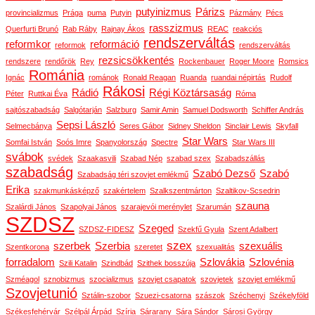
putyinizmus
Párizs
provincializmus
Prága
puma
Putyin
Pázmány
Pécs
rasszizmus
Querfurti Brunó
Rab Ráby
Rajnay Ákos
REAC
reakciós
rendszerváltás
reformkor
reformáció
reformok
rendszerváltás
rezsicsökkentés
rendszere
rendőrök
Rey
Rockenbauer
Roger Moore
Romsics
Románia
Ignác
románok
Ronald Reagan
Ruanda
ruandai népirtás
Rudolf
Rákosi
Rádió
Régi Köztársaság
Péter
Ruttkai Éva
Róma
sajtószabadság
Salgótarján
Salzburg
Samir Amin
Samuel Dodsworth
Schiffer András
Sepsi László
Selmecbánya
Seres Gábor
Sidney Sheldon
Sinclair Lewis
Skyfall
Star Wars
Somfai István
Soós Imre
Spanyolország
Spectre
Star Wars III
svábok
svédek
Szaakasvili
Szabad Nép
szabad szex
Szabadszállás
szabadság
Szabó Dezső
Szabó
Szabadság téri szovjet emlékmű
Erika
szakmunkásképző
szakértelem
Szalkszentmárton
Szaltikov-Scsedrin
szauna
Szalárdi János
Szapolyai János
szarajevói merénylet
Szarumán
SZDSZ
Szeged
SZDSZ-FIDESZ
Szekfű Gyula
Szent Adalbert
szex
szerbek
Szerbia
szexuális
Szentkorona
szeretet
szexualitás
forradalom
Szlovákia
Szlovénia
Szili Katalin
Szindbád
Szithek bosszúja
Szméagol
sznobizmus
szocializmus
szovjet csapatok
szovjetek
szovjet emlékmű
Szovjetunió
Sztálin-szobor
Szuezi-csatorna
szászok
Széchenyi
Székelyföld
Székesfehérvár
Szélpál Árpád
Szíria
Sárarany
Sára Sándor
Sárosi György