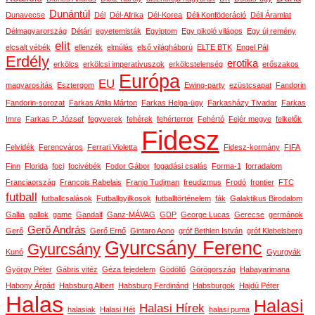
Dunántúl
Dunavecse
Dél
Dél-Afrika
Dél-Korea
Déli Konföderáció
Déli Áramlat
Délmagyarország
Détári
egyetemisták
Egyiptom
Egy pikoló világos
Egy új remény
elit
elcsalt vébék
ellenzék
elmúlás
első világháború
ELTE BTK
Engel Pál
Erdély
erotika
erkölcs
erkölcsi imperatívuszok
erkölcstelenség
erőszakos
Európa
EU
magyarosítás
Esztergom
Ewing-party
ezüstcsapat
Fandorin
Fandorin-sorozat
Farkas Attila Márton
Farkas Helga-ügy
Farkasházy Tivadar
Farkas
Imre
Farkas P. József
fegyverek
fehérek
fehérterror
Fehértó
Fejér megye
felkelők
Fidesz
Felvidék
Ferencváros
Ferrari Violetta
Fidesz-kormány
FIFA
Finn
Florida
foci
focivébék
Fodor Gábor
fogadási csalás
Forma-1
forradalom
Franciaország
Francois Rabelais
Franjo Tudjman
freudizmus
Frodó
frontier
FTC
futball
futballcsalások
Futballgyilkosok
futballtörténelem
fák
Galaktikus Birodalom
Gallia
gallok
game
Gandalf
Ganz-MÁVAG
GDP
George Lucas
Gerecse
germánok
Gerő András
Gerő
Gerő Ernő
Gintaro Aono
gróf Bethlen István
gróf Klebelsberg
Gyurcsány Ferenc
Gyurcsány
Kunó
Gyurgyák
György Péter
Gábris vitéz
Géza fejedelem
Gödöllő
Görögország
Habayarimana
Habony Árpád
Habsburg Albert
Habsburg Ferdinánd
Habsburgok
Hajdú Péter
Halas
Halasi
Halasi Hírek
halasiak
Halasi Hét
halasi puma