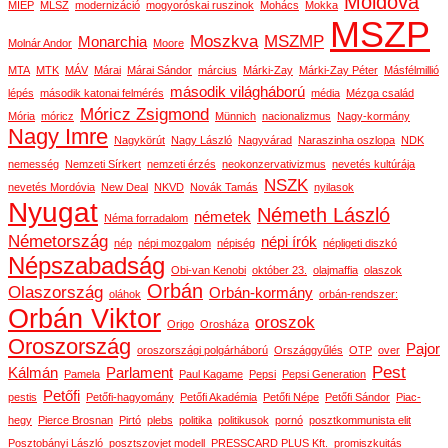
Moldova
MIÉP
MLSZ
modernizáció
mogyoróskai ruszinok
Mohács
Mokka
MSZP
Moszkva
MSZMP
Monarchia
Molnár Andor
Moore
MTA
MTK
MÁV
Márai
Márai Sándor
március
Márki-Zay
Márki-Zay Péter
Másfélmillió
második világháború
lépés
második katonai felmérés
média
Mézga család
Móricz Zsigmond
Mória
móricz
Münnich
nacionalizmus
Nagy-kormány
Nagy Imre
Nagykörút
Nagy László
Nagyvárad
Naraszinha oszlopa
NDK
nemesség
Nemzeti Sírkert
nemzeti érzés
neokonzervativizmus
nevetés kultúrája
NSZK
nevetés Mordóvia
New Deal
NKVD
Novák Tamás
nyilasok
Nyugat
Németh László
németek
Néma forradalom
Németország
népi írók
nép
népi mozgalom
népiség
népligeti diszkó
Népszabadság
Obi-van Kenobi
október 23.
olajmaffia
olaszok
Orbán
Olaszország
Orbán-kormány
oláhok
orbán-rendszer:
Orbán Viktor
oroszok
Origo
Orosháza
Oroszország
Pajor
oroszországi polgárháború
Országgyűlés
OTP
over
Pest
Kálmán
Parlament
Pamela
Paul Kagame
Pepsi
Pepsi Generation
Petőfi
pestis
Petőfi-hagyomány
Petőfi Akadémia
Petőfi Népe
Petőfi Sándor
Piac-
hegy
Pierce Brosnan
Pirtó
plebs
politika
politikusok
pornó
posztkommunista elit
Posztobányi László
posztszovjet modell
PRESSCARD PLUS Kft.
promiszkuitás