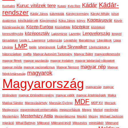
Kádár-
Kádár
Kuruc vitézek tere
Kunhalmi
Kutasi
Kylo Ren
rendszer
Kádár János
kálvinisták
Károlyi-kormány
Károlyi Mihály
kései
Kötöttárugyár
dualizmus
későkádári elit
Kígyónyelvű
Kóka János
könyv
Kövér
Közép-Európa
középkor
Köztársaság tér
Középfölde
középkori
középosztály
Lengyelország
kereszténység
Lajosmizse
Lazenby
lengyel
társadalom
Leslie L. Lawrence
Lettország
Leviathán
liberalizmus
Liberálisok
Lippa
LMP
Luke Skywalker
Litvánia
lopás
luheránusok
Lövészárkok a
hátországban
maffia
Magyar Autonóm Tartomány
Magyar Bálint
magyarellenesség
magyar filmek
magyar gazdaság
magyar irodalom
magyar labdarúgó válogatott
magyar nép
magyar média
magyar nacionalizmus
Magyar Nemzet
Magyar
magyarok
Népköztársaság
Magyarország
magyarság
magyar
történelem
magyar történelmi regény
magyar vidék
magyar értelmiségiek
Majka
MDF
Makkai Sándor
Marosvásárhely
Marosán György
MDP KV
Mecsek
Medgyessy
megrendezett emberrablás
megszorítások
Megye
Merkel
merénylet
Mesterházy Attila
Mesterházy
Mesterjátszma
Mexikó
Mezey
Michael Jackson
migráció
Mihail Bathtyin
Millerand
Millerand-levél
Milosevics
minimálbér
Mitterand