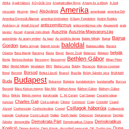
Afrika
A gall háború
A Gyűrűk Ura
A hajnalcsillag fénye
A hang és a téboly
A Jedi
Amerika
Alsóváros
visszatér
Akunyin
Algyő
amerikaiak
amerikai Dél
Amerikai Egyesült Államok
amerikai történelem
A Nagy Fejedelem
Andrej Rubljov
antiszemitizmus
Andrássy út
Antall József
antiszemitizmus-vita
Aquaworld
arab
Ausztria
Ausztria-Magyarország
tavasz
Aszad
A tanúk még élnek
Bajnai
autonómia
Az arany ember
Az igazi
Az üstökös lángja
Babits Mihály
Bajnai
baloldal
Gordon
Baljós árnyak
Balogh István
Balotaszállás
Barack
belgák
Obama
Bara Margit
Baranya
Basta
Bayer
Bayer Zsolt
Belarusz
Belgium
Bethlen Gábor
Berija
Berkesi András
Berzsenyi
Bessenyei
Bihari Péter
Bilbó
Bimbó Mihály
birodalom
BKV
Blaha Lujza
Bobby
Bocaccio
Bokros-csomag
Borsod
Bond
Boromir
Botka László
Brassó
Brazília
Bródy Sándor utca
Brüll Adél
Budapest
Buda
Bukarest
Bulgária
bundabotrány
bundamaffia
Burcsa
Burundi
Bács-Kiskun megye
Bán Mór
Báthori Anna
Báthori Gábor
Báthory Gábor
Bécs
Békés
Békés megye
bürokraták
C. W. Ceram
Carl Sagan
Cesarini pápai
Charles Gati
nuncius
Civil a pályán
Clinton
Compson
Craig
Cristofel
Csapó
Csillagok háborúja
József
Csehország
Csehszlovákia
Csepel
Csillagosok
katonák
Csokonai
Csont László
Dallas
Darth Vader
Debrecen
Dekameron
Demján
Demokrata Párt
Demokratikus
Sándor
demográfia
Demokratikus Charta
Koalíció
Duna
Dienes András
Dietz Károly
disznófejű nagyurak
DK
Dudás-ügy