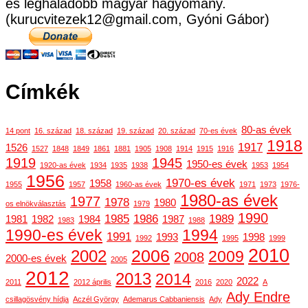
és leghaladóbb magyar hagyomány.
(kurucvitezek12@gmail.com, Gyóni Gábor)
Címkék
80-as évek
14 pont
16. század
18. század
19. század
20. század
70-es évek
1918
1917
1526
1527
1848
1849
1861
1881
1905
1908
1914
1915
1916
1919
1945
1950-es évek
1920-as évek
1934
1935
1938
1953
1954
1956
1970-es évek
1958
1955
1957
1960-as évek
1971
1973
1976-
1980-as évek
1977
1978
1980
os elnökválasztás
1979
1990
1985
1986
1989
1981
1982
1984
1987
1983
1988
1990-es évek
1994
1991
1993
1998
1992
1995
1999
2010
2006
2002
2009
2008
2000-es évek
2005
2012
2013
2014
2022
2011
2012 április
2016
2020
A
Ady Endre
csillagösvény hídja
Aczél György
Ademarus Cabbaniensis
Ady