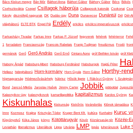
Bács-Kiskun megye
Bán Mór
Báthori Anna
Báthori Gábor
Báthory Gábor
Bécs
Békés
Csillagok háborúja
Csehszlovákia
Csepel
Csillagosok katonák
Csokonai
Cson
Duna
Dunántúl
Károly
disznófejű nagyurak
DK
Dudás-ügy
Dunavecse
Dél
Dél-Af
Erdély
világháború
ELTE BTK
Engel Pál
erkölcs
erkölcsi imperatívuszok
erkölcs
Farkasházy Tivadar
Farkas Imre
Farkas P. József
fegyverek
fehérek
fehérterror
Fehé
1
forradalom
Franciaország
Francois Rabelais
Franjo Tudjman
freudizmus
Frodó
front
Gerő András
germánok
Gerő
Gerő Ernő
Gintaro Aono
gróf Bethlen István
gróf Kle
Ha
Habony Árpád
Habsburg Albert
Habsburg Ferdinánd
Habsburgok
Hajdú Péter
Horthy-ren
Horn-kormány
Hellasz
hidegháború
Horn Gyula
Horn Gábor
hígmagyarság
Hódmezővásárhely
hübrisz
Hősök ligete
I. Rákóczi György
I. Szulejmán
Jobbik
Bond
Jancsó Miklós
Jaroslav Hašek
Jimmy Carter
jobboldal
Jugoszlá
kapitalizmus
Kalasnyikov-ügy
kalasnyikovok
kamarillapolitika
Kardos György
Ka
Kiskunhalas
Kiskunság
Kiskőrös
kivándorlás
Klónok támadása
K
Kuruc vi
Imre
Kozmosz
Krajina
Krisztyán Tódor
Kruger-Bent Kft.
kultúra
Kunhalmi
Kötöttárugyár
Közép-E
Kígyónyelvű
Kóka János
könyv
Kövér
Köztársaság tér
LMP
Luke 
Leviathán
liberalizmus
Liberálisok
Lippa
Litvánia
lopás
luheránusok