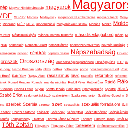
Magyaror
magyarok
nép
Magyar Népköztársaság
MDF
MDP KV
Mecsek
Medgyessy
megrendezett emberrablás
megszorítások
Megy
Mold
r
Mitterand
MIÉP
MLSZ
modernizáció
mogyoróskai ruszinok
Mohács
Mokka
második világháború
y Péter
Másfélmillió lépés
második katonai felmérés
média
M
NDK
nemesség
Nemzeti Sírkert
nemzeti érzés
neokonzervativizmus
nevetés kultúrája
Népszabadság
népi írók
i mozgalom
népiség
népligeti diszkó
Obi-van
Oroszország
oroszok
oroszországi polgárháború
Országgyűlés
OTP
o
ac-hegy
Pierce Brosnan
Pirtó
plebs
politika
politikusok
pornó
posztkommunista elit
Posz
rasszizmus
reformkor
ti Brunó
Rab Ráby
Rajnay Ákos
REAC
reakciós
reformok
Rák
Rádió
ánok
Ronald Reagan
Ruanda
ruandai népirtás
Rudolf Péter
Ruttkai Éva
Star 
y Sheldon
Sinclair Lewis
Skyfall
Somfai István
Soós Imre
Spanyolország
Spectre
Szabó Erika
szakmunkásképző
szakértelem
Szalkszentmárton
Szaltikov-Scsedrin
S
szex
szerbek
Szerbia
szexuális forradalom
ona
szeretet
szexualitás
Szili
n-szobor
Szuezi-csatorna
szászok
Széchenyi
Székelyföld
Székesfehérvár
Szélpál Árpád
erautók
Templomhegy
Thietmar
Thorma János Múzeum
Thököly
Timothy Dalton
Timár M
Tóth Zoltán
történelem
Tölgyessy
Tölgyessy Péter
történelemszemlélet
T