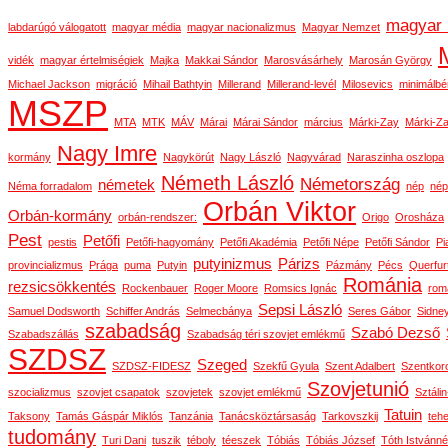
magyar 
labdarúgó válogatott
magyar média
magyar nacionalizmus
Magyar Nemzet
vidék
magyar értelmiségiek
Majka
Makkai Sándor
Marosvásárhely
Marosán György
Michael Jackson
migráció
Mihail Bathtyin
Millerand
Millerand-levél
Milosevics
minimálbé
MSZP
MTA
MTK
MÁV
Márai
Márai Sándor
március
Márki-Zay
Márki-Za
Nagy Imre
kormány
Nagykörút
Nagy László
Nagyvárad
Naraszinha oszlopa
Németh László
Németország
németek
Néma forradalom
nép
nép
Orbán Viktor
Orbán-kormány
orbán-rendszer:
Origo
Orosháza
Pest
Petőfi
pestis
Petőfi-hagyomány
Petőfi Akadémia
Petőfi Népe
Petőfi Sándor
Pi
putyinizmus
Párizs
provincializmus
Prága
puma
Putyin
Pázmány
Pécs
Querfur
Románia
rezsicsökkentés
Rockenbauer
Roger Moore
Romsics Ignác
rom
Sepsi László
Samuel Dodsworth
Schiffer András
Selmecbánya
Seres Gábor
Sidne
szabadság
Szabó Dezső
Szabadszállás
Szabadság téri szovjet emlékmű
SZDSZ
Szeged
SZDSZ-FIDESZ
Szekfű Gyula
Szent Adalbert
Szentkor
Szovjetunió
szocializmus
szovjet csapatok
szovjetek
szovjet emlékmű
Sztáli
Tatuin
Taksony
Tamás Gáspár Miklós
Tanzánia
Tanácsköztársaság
Tarkovszkij
teh
tudomány
Turi Dani
tuszik
téboly
téeszek
Tóbiás
Tóbiás József
Tóth Istvánné