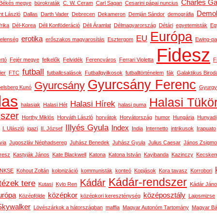
Charles Ga
Békés megye
bürokraták
C. W. Ceram
Carl Sagan
Cesarini pápai nuncius
Demok
t László
Dallas
Darth Vader
Debrecen
Dekameron
Demján Sándor
demográfia
rika
Dél-Korea
Déli Konföderáció
Déli Áramlat
Délmagyarország
Détári
egyetemisták
Eg
Európa
EU
erotika
telenség
erőszakos magyarosítás
Esztergom
Ewing-pa
Fidesz
rtó
Fejér megye
felkelők
Felvidék
Ferencváros
Ferrari Violetta
F
futball
ier
FTC
futballcsalások
Futballgyilkosok
futballtörténelem
fák
Galaktikus Birod
Gyurcsány Ferenc
Gyurcsány
belsberg Kunó
Gyurgy
las
Halasi Tükö
Halasi Hírek
halasiak
Halasi Hét
halasi puma
dszer
Horthy Miklós
Horváth László
horvátok
Horvátország
humor
Hungária
Hunyadi
Illyés Gyula
Index
I. Ulászló
igazi
II. József
India
Internetto
intrikusok
Irapuato
via
Jugoszláv Néphadsereg
Juhász Benedek
Juhász Gyula
Julius Caesar
János Zsigm
resz
Kastyják János
Kate Blackwell
Katona
Katona István
Kayibanda
Kazinczy
Kecskem
NKSE
Kohout Zoltán
kolonizáció
kommunisták
konteó
Kopjások
Kora tavasz
Korrobori
Kádár-rendszer
Kádár
tézek tere
Kutasi
Kylo Ren
Kádár Ján
urópa
középkor
középosztály
Középfölde
középkori kereszténység
Lajosmizse
Skywalker
Lövészárkok a hátországban
maffia
Magyar Autonóm Tartomány
Magyar Bál