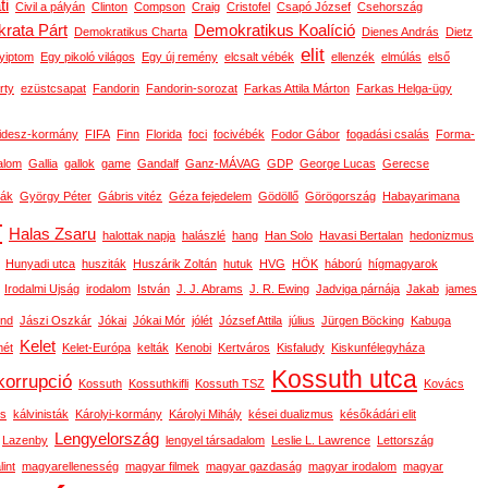
ti
Civil a pályán
Clinton
Compson
Craig
Cristofel
Csapó József
Csehország
rata Párt
Demokratikus Koalíció
Demokratikus Charta
Dienes András
Dietz
elit
yiptom
Egy pikoló világos
Egy új remény
elcsalt vébék
ellenzék
elmúlás
első
rty
ezüstcsapat
Fandorin
Fandorin-sorozat
Farkas Attila Márton
Farkas Helga-ügy
idesz-kormány
FIFA
Finn
Florida
foci
focivébék
Fodor Gábor
fogadási csalás
Forma-
alom
Gallia
gallok
game
Gandalf
Ganz-MÁVAG
GDP
George Lucas
Gerecse
ák
György Péter
Gábris vitéz
Géza fejedelem
Gödöllő
Görögország
Habayarimana
r
Halas Zsaru
halottak napja
halászlé
hang
Han Solo
Havasi Bertalan
hedonizmus
Hunyadi utca
husziták
Huszárik Zoltán
hutuk
HVG
HÖK
háború
hígmagyarok
Irodalmi Ujság
irodalom
István
J. J. Abrams
J. R. Ewing
Jadviga párnája
Jakab
james
ond
Jászi Oszkár
Jókai
Jókai Mór
jólét
József Attila
július
Jürgen Böcking
Kabuga
Kelet
ét
Kelet-Európa
kelták
Kenobi
Kertváros
Kisfaludy
Kiskunfélegyháza
Kossuth utca
korrupció
Kossuth
Kossuthkifli
Kossuth TSZ
Kovács
os
kálvinisták
Károlyi-kormány
Károlyi Mihály
kései dualizmus
későkádári elit
Lengyelország
Lazenby
lengyel társadalom
Leslie L. Lawrence
Lettország
int
magyarellenesség
magyar filmek
magyar gazdaság
magyar irodalom
magyar