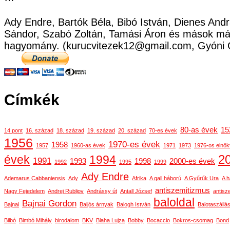
Ady Endre, Bartók Béla, Bibó István, Dienes Andr
Sándor, Szabó Zoltán, Tamási Áron és mások már
hagyomány. (kurucvitezek12@gmail.com, Gyóni 
Címkék
80-as évek
15
14 pont
16. század
18. század
19. század
20. század
70-es évek
1956
1970-es évek
1958
1957
1960-as évek
1971
1973
1976-os elnök
2
évek
1994
1991
1993
1998
2000-es évek
1992
1995
1999
Ady Endre
Ademarus Cabbaniensis
Ady
Afrika
A gall háború
A Gyűrűk Ura
A h
antiszemitizmus
Nagy Fejedelem
Andrej Rubljov
Andrássy út
Antall József
antisz
baloldal
Bajnai Gordon
Bajnai
Baljós árnyak
Balogh István
Balotaszállá
Bilbó
Bimbó Mihály
birodalom
BKV
Blaha Lujza
Bobby
Bocaccio
Bokros-csomag
Bond