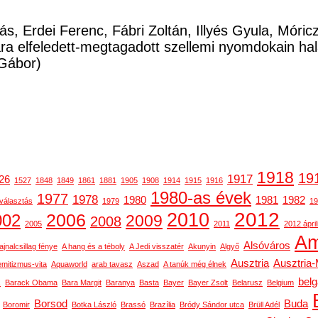
ás, Erdei Ferenc, Fábri Zoltán, Illyés Gyula, Móri
a elfeledett-megtagadott szellemi nyomdokain ha
Gábor)
1918
19
1917
26
1527
1848
1849
1861
1881
1905
1908
1914
1915
1916
1980-as évek
1977
1978
1980
1981
1982
választás
1979
19
2012
2010
2006
002
2009
2008
2005
2011
2012 ápril
Am
Alsóváros
ajnalcsillag fénye
A hang és a téboly
A Jedi visszatér
Akunyin
Algyő
Ausztria
Ausztria
emitizmus-vita
Aquaworld
arab tavasz
Aszad
A tanúk még élnek
bel
s
Barack Obama
Bara Margit
Baranya
Basta
Bayer
Bayer Zsolt
Belarusz
Belgium
Borsod
Buda
Boromir
Botka László
Brassó
Brazília
Bródy Sándor utca
Brüll Adél