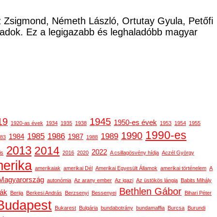
cz Zsigmond, Németh László, Ortutay Gyula, Petőfi
ladok. Ez a legigazabb és leghaladóbb magyar
19
1945
1950-es évek
1920-as évek
1934
1935
1938
1953
1954
1955
1990-es
1990
1985
1986
1989
1984
1987
83
1988
2013
2014
2022
is
2016
2020
A csillagösvény hídja
Aczél György
erika
amerikaiak
amerikai Dél
Amerikai Egyesült Államok
amerikai történelem
A
-Magyarország
autonómia
Az arany ember
Az igazi
Az üstökös lángja
Babits Mihály
Bethlen Gábor
gák
Berija
Berkesi András
Berzsenyi
Bessenyei
Bihari Péter
Budapest
Bukarest
Bulgária
bundabotrány
bundamaffia
Burcsa
Burundi