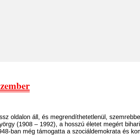
azember
ssz oldalon áll, és megrendíthetetlenül, szemrebbe
yörgy (1908 – 1992), a hosszú életet megért biha
1948-ban még támogatta a szociáldemokrata és ko