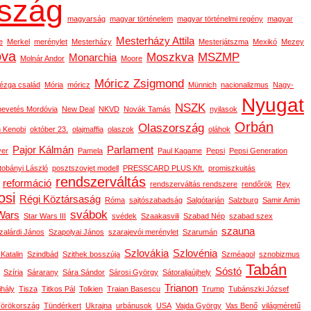
szág
magyarság
magyar történelem
magyar történelmi regény
magyar
Mesterházy Attila
e
Merkel
merénylet
Mesterházy
Mesterjátszma
Mexikó
Mezey
ova
Moszkva
MSZMP
Monarchia
Molnár Andor
Moore
Móricz Zsigmond
ézga család
Mória
móricz
Münnich
nacionalizmus
Nagy-
Nyugat
NSZK
nevetés Mordóvia
New Deal
NKVD
Novák Tamás
nyilasok
Orbán
Olaszország
 Kenobi
október 23.
olajmaffia
olaszok
oláhok
Pajor Kálmán
Parlament
ver
Pamela
Paul Kagame
Pepsi
Pepsi Generation
tobányi László
posztszovjet modell
PRESSCARD PLUS Kft.
promiszkuitás
rendszerváltás
reformáció
rendszerváltás rendszere
rendőrök
Rey
osi
Régi Köztársaság
Róma
sajtószabadság
Salgótarján
Salzburg
Samir Amin
svábok
Wars
Star Wars III
svédek
Szaakasvili
Szabad Nép
szabad szex
szauna
zalárdi János
Szapolyai János
szarajevói merénylet
Szarumán
Szlovákia
Szlovénia
 Katalin
Szindbád
Szithek bosszúja
Szméagol
sznobizmus
Tabán
Sóstó
Szíria
Sárarany
Sára Sándor
Sárosi György
Sátoraljaújhely
Trianon
ihály
Tisza
Titkos Pál
Tolkien
Traian Basescu
Trump
Tubánszki József
örökország
Tündérkert
Ukrajna
urbánusok
USA
Vajda György
Vas Benő
világméretű