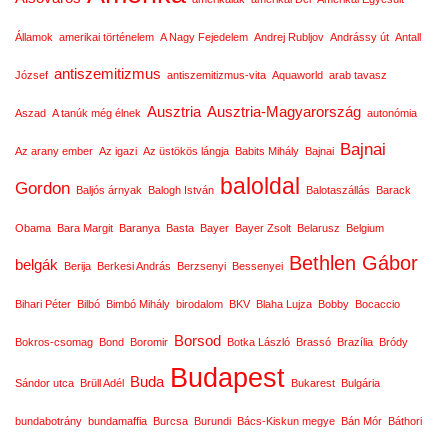
Államok
amerikai történelem
A Nagy Fejedelem
Andrej Rubljov
Andrássy út
Antall
antiszemitizmus
József
antiszemitizmus-vita
Aquaworld
arab tavasz
Ausztria
Ausztria-Magyarország
Aszad
A tanúk még élnek
autonómia
Bajnai
Az arany ember
Az igazi
Az üstökös lángja
Babits Mihály
Bajnai
baloldal
Gordon
Baljós árnyak
Balogh István
Balotaszállás
Barack
Obama
Bara Margit
Baranya
Basta
Bayer
Bayer Zsolt
Belarusz
Belgium
Bethlen Gábor
belgák
Berija
Berkesi András
Berzsenyi
Bessenyei
Bihari Péter
Bilbó
Bimbó Mihály
birodalom
BKV
Blaha Lujza
Bobby
Bocaccio
Borsod
Bokros-csomag
Bond
Boromir
Botka László
Brassó
Brazília
Bródy
Budapest
Buda
Sándor utca
Brüll Adél
Bukarest
Bulgária
bundabotrány
bundamaffia
Burcsa
Burundi
Bács-Kiskun megye
Bán Mór
Báthori