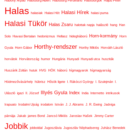
Habony Árpád
Habsburg Albert
Habsburg Ferdinánd
Habsburgok
Hajdú Péter
Halas
Halasi Hírek
halasiak
Halasi Hét
halasi puma
Halasi Tükör
Halas Zsaru
halottak napja
halászlé
hang
Han
Horn-kormány
Solo
Havasi Bertalan
hedonizmus
Hellasz
hidegháború
Horn
Horthy-rendszer
Gyula
Horn Gábor
Horthy Miklós
Horváth László
horvátok
Horvátország
humor
Hungária
Hunyadi
Hunyadi utca
husziták
Huszárik Zoltán
hutuk
HVG
HÖK
háború
hígmagyarok
hígmagyarság
Hódmezővásárhely
hübrisz
Hősök ligete
I. Rákóczi György
I. Szulejmán
I.
Illyés Gyula
Index
Ulászló
igazi
II. József
India
Internetto
intrikusok
Irapuato
Irodalmi Ujság
irodalom
István
J. J. Abrams
J. R. Ewing
Jadviga
párnája
Jakab
james Bond
Jancsó Miklós
Jaroslav Hašek
Jimmy Carter
Jobbik
jobboldal
Jugoszlávia
Jugoszláv Néphadsereg
Juhász Benedek