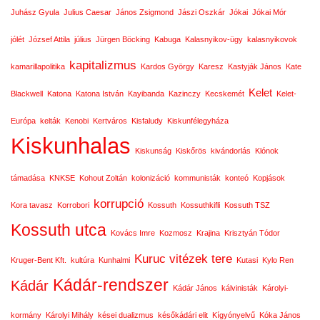
Juhász Gyula
Julius Caesar
János Zsigmond
Jászi Oszkár
Jókai
Jókai Mór
jólét
József Attila
július
Jürgen Böcking
Kabuga
Kalasnyikov-ügy
kalasnyikovok
kapitalizmus
kamarillapolitika
Kardos György
Karesz
Kastyják János
Kate
Kelet
Blackwell
Katona
Katona István
Kayibanda
Kazinczy
Kecskemét
Kelet-
Európa
kelták
Kenobi
Kertváros
Kisfaludy
Kiskunfélegyháza
Kiskunhalas
Kiskunság
Kiskőrös
kivándorlás
Klónok
támadása
KNKSE
Kohout Zoltán
kolonizáció
kommunisták
konteó
Kopjások
korrupció
Kora tavasz
Korrobori
Kossuth
Kossuthkifli
Kossuth TSZ
Kossuth utca
Kovács Imre
Kozmosz
Krajina
Krisztyán Tódor
Kuruc vitézek tere
Kruger-Bent Kft.
kultúra
Kunhalmi
Kutasi
Kylo Ren
Kádár-rendszer
Kádár
Kádár János
kálvinisták
Károlyi-
kormány
Károlyi Mihály
kései dualizmus
későkádári elit
Kígyónyelvű
Kóka János