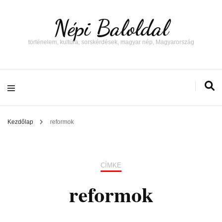
Népi Baloldal
történelem, kultúra, sorskérdések, magyar nép, Magyarország
Kezdőlap
reformok
CÍMKE
reformok