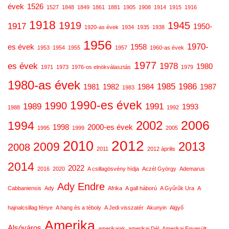
évek
1526
1527
1848
1849
1861
1881
1905
1908
1914
1915
1916
1918
1919
1945
1917
1950-
1920-as évek
1934
1935
1938
1956
1970-
es évek
1958
1953
1954
1955
1957
1960-as évek
1977
es évek
1978
1980
1971
1973
1976-os elnökválasztás
1979
1980-as évek
1985
1986
1981
1982
1984
1987
1983
1990-es évek
1990
1989
1991
1993
1988
1992
2006
2002
1994
1998
2000-es évek
1995
1999
2005
2012
2010
2013
2009
2008
2011
2012 április
2014
2022
2016
2020
A csillagösvény hídja
Aczél György
Ademarus
Ady Endre
Cabbaniensis
Ady
Afrika
A gall háború
A Gyűrűk Ura
A
hajnalcsillag fénye
A hang és a téboly
A Jedi visszatér
Akunyin
Algyő
Amerika
Alsóváros
amerikaiak
amerikai Dél
Amerikai Egyesült