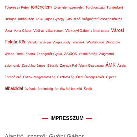
történelem
Tölgyessy Péter
történelemszemlélet
Törökország
Tündérkert
Ukrajna
urbánusok
USA
Vajda György
Vas Benő
világméretű összeesküvés
Városi
Vona
Vona Gábor
Vádirat
választások
Várkonyi Gábor
várnai csata
Polgár Kör
Vének Tanácsa
Völgyzugoly
vörösök
Washington
Woodrow
zsidók
Wilson
Yoda
Zsana
Zsengellér Gyula
zsidókérdés
Zsigmond
ÁMK
zsigmond:
Zuschlag János
Zágráb
Závada Pál
Állami Gazdaság
Ázsia
Ébredő erő
Észak-Magyarország
Észtország
Ózd
Ördögszekér
Újpest
álbaloldal
ávósok
értelmiség
és
őszödi beszéd
Švejk
IMPRESSZUM
Alapító, szerző: Gyóni Gábor