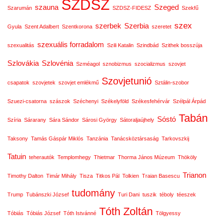
SZDSZ
szauna
Szeged
Szarumán
SZDSZ-FIDESZ
Szekfű
szex
szerbek
Szerbia
Gyula
Szent Adalbert
Szentkorona
szeretet
szexuális forradalom
szexualitás
Szili Katalin
Szindbád
Szithek bosszúja
Szlovákia
Szlovénia
Szméagol
sznobizmus
szocializmus
szovjet
Szovjetunió
csapatok
szovjetek
szovjet emlékmű
Sztálin-szobor
Szuezi-csatorna
szászok
Széchenyi
Székelyföld
Székesfehérvár
Szélpál Árpád
Tabán
Sóstó
Szíria
Sárarany
Sára Sándor
Sárosi György
Sátoraljaújhely
Taksony
Tamás Gáspár Miklós
Tanzánia
Tanácsköztársaság
Tarkovszkij
Tatuin
teherautók
Templomhegy
Thietmar
Thorma János Múzeum
Thököly
Trianon
Timothy Dalton
Timár Mihály
Tisza
Titkos Pál
Tolkien
Traian Basescu
tudomány
Trump
Tubánszki József
Turi Dani
tuszik
téboly
téeszek
Tóth Zoltán
Tóbiás
Tóbiás József
Tóth Istvánné
Tölgyessy