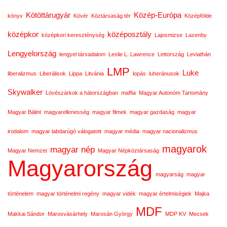
Kötöttárugyár
Közép-Európa
könyv
Kövér
Köztársaság tér
Középfölde
középkor
középosztály
középkori kereszténység
Lajosmizse
Lazenby
Lengyelország
lengyel társadalom
Leslie L. Lawrence
Lettország
Leviathán
LMP
Luke
liberalizmus
Liberálisok
Lippa
Litvánia
lopás
luheránusok
Skywalker
Lövészárkok a hátországban
maffia
Magyar Autonóm Tartomány
Magyar Bálint
magyarellenesség
magyar filmek
magyar gazdaság
magyar
irodalom
magyar labdarúgó válogatott
magyar média
magyar nacionalizmus
magyarok
magyar nép
Magyar Nemzet
Magyar Népköztársaság
Magyarország
magyarság
magyar
történelem
magyar történelmi regény
magyar vidék
magyar értelmiségiek
Majka
MDF
Makkai Sándor
Marosvásárhely
Marosán György
MDP KV
Mecsek