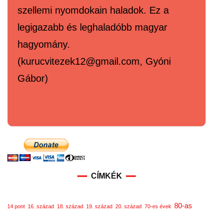
szellemi nyomdokain haladok. Ez a
legigazabb és leghaladóbb magyar
hagyomány.
(kurucvitezek12@gmail.com, Gyóni
Gábor)
CÍMKÉK
80-as
14 pont
16. század
18. század
19. század
20. század
70-es évek