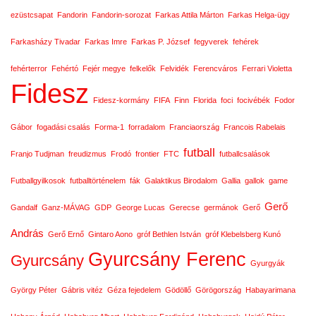
ezüstcsapat
Fandorin
Fandorin-sorozat
Farkas Attila Márton
Farkas Helga-ügy
Farkasházy Tivadar
Farkas Imre
Farkas P. József
fegyverek
fehérek
fehérterror
Fehértó
Fejér megye
felkelők
Felvidék
Ferencváros
Ferrari Violetta
Fidesz
Fidesz-kormány
FIFA
Finn
Florida
foci
focivébék
Fodor
Gábor
fogadási csalás
Forma-1
forradalom
Franciaország
Francois Rabelais
futball
Franjo Tudjman
freudizmus
Frodó
frontier
FTC
futballcsalások
Futballgyilkosok
futballtörténelem
fák
Galaktikus Birodalom
Gallia
gallok
game
Gerő
Gandalf
Ganz-MÁVAG
GDP
George Lucas
Gerecse
germánok
Gerő
András
Gerő Ernő
Gintaro Aono
gróf Bethlen István
gróf Klebelsberg Kunó
Gyurcsány Ferenc
Gyurcsány
Gyurgyák
György Péter
Gábris vitéz
Géza fejedelem
Gödöllő
Görögország
Habayarimana