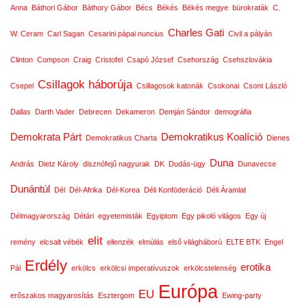
Anna
Báthori Gábor
Báthory Gábor
Bécs
Békés
Békés megye
bürokraták
C.
Charles Gati
W. Ceram
Carl Sagan
Cesarini pápai nuncius
Civil a pályán
Clinton
Compson
Craig
Cristofel
Csapó József
Csehország
Csehszlovákia
Csillagok háborúja
Csepel
Csillagosok katonák
Csokonai
Csont László
Dallas
Darth Vader
Debrecen
Dekameron
Demján Sándor
demográfia
Demokrata Párt
Demokratikus Koalíció
Demokratikus Charta
Dienes
Duna
András
Dietz Károly
disznófejű nagyurak
DK
Dudás-ügy
Dunavecse
Dunántúl
Dél
Dél-Afrika
Dél-Korea
Déli Konföderáció
Déli Áramlat
Délmagyarország
Détári
egyetemisták
Egyiptom
Egy pikoló világos
Egy új
elit
remény
elcsalt vébék
ellenzék
elmúlás
első világháború
ELTE BTK
Engel
Erdély
erotika
Pál
erkölcs
erkölcsi imperatívuszok
erkölcstelenség
Európa
EU
erőszakos magyarosítás
Esztergom
Ewing-party