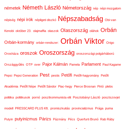
Németh László
Németország
németek
nép
népi mozgalom
Népszabadság
népi írók
népiség
népligeti diszkó
Obi-van
Orbán
Olaszország
Kenobi
október 23.
olajmaffia
olaszok
oláhok
Orbán Viktor
Orbán-kormány
orbán-rendszer:
Origo
Oroszország
oroszok
Orosháza
oroszországi polgárháború
Pajor Kálmán
Parlament
Országgyűlés
OTP
over
Pamela
Paul Kagame
Pest
Petőfi
Pepsi
Pepsi Generation
pestis
Petőfi-hagyomány
Petőfi
Akadémia
Petőfi Népe
Petőfi Sándor
Piac-hegy
Pierce Brosnan
Pirtó
plebs
politika
politikusok
pornó
posztkommunista elit
Posztobányi László
posztszovjet
modell
PRESSCARD PLUS Kft.
promiszkuitás
provincializmus
Prága
puma
putyinizmus
Párizs
Putyin
Pázmány
Pécs
Querfurti Brunó
Rab Ráby