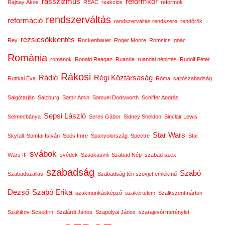
rasszizmus
reformkor
Rajnay Ákos
REAC
reakciós
reformok
rendszerváltás
reformáció
rendszerváltás rendszere
rendőrök
rezsicsökkentés
Rey
Rockenbauer
Roger Moore
Romsics Ignác
Románia
románok
Ronald Reagan
Ruanda
ruandai népirtás
Rudolf Péter
Rákosi
Rádió
Régi Köztársaság
Ruttkai Éva
Róma
sajtószabadság
Salgótarján
Salzburg
Samir Amin
Samuel Dodsworth
Schiffer András
Sepsi László
Selmecbánya
Seres Gábor
Sidney Sheldon
Sinclair Lewis
Star Wars
Skyfall
Somfai István
Soós Imre
Spanyolország
Spectre
Star
svábok
Wars III
svédek
Szaakasvili
Szabad Nép
szabad szex
szabadság
Szabó
Szabadszállás
Szabadság téri szovjet emlékmű
Dezső
Szabó Erika
szakmunkásképző
szakértelem
Szalkszentmárton
Szaltikov-Scsedrin
Szalárdi János
Szapolyai János
szarajevói merénylet