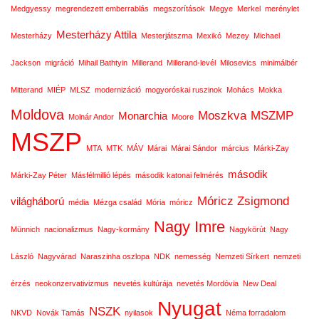
Medgyessy
megrendezett emberrablás
megszorítások
Megye
Merkel
merénylet
Mesterházy Attila
Mesterházy
Mesterjátszma
Mexikó
Mezey
Michael
Jackson
migráció
Mihail Bathtyin
Millerand
Millerand-levél
Milosevics
minimálbér
Mitterand
MIÉP
MLSZ
modernizáció
mogyoróskai ruszinok
Mohács
Mokka
Moldova
Moszkva
MSZMP
Monarchia
Molnár Andor
Moore
MSZP
MTA
MTK
MÁV
Márai
Márai Sándor
március
Márki-Zay
második
Márki-Zay Péter
Másfélmillió lépés
második katonai felmérés
Móricz Zsigmond
világháború
média
Mézga család
Mória
móricz
Nagy Imre
Münnich
nacionalizmus
Nagy-kormány
Nagykörút
Nagy
László
Nagyvárad
Naraszinha oszlopa
NDK
nemesség
Nemzeti Sírkert
nemzeti
érzés
neokonzervativizmus
nevetés kultúrája
nevetés Mordóvia
New Deal
Nyugat
NSZK
NKVD
Novák Tamás
nyilasok
Néma forradalom