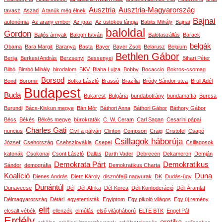
Ausztria
Ausztria-Magyarország
tavasz
Aszad
A tanúk még élnek
Bajnai
autonómia
Az arany ember
Az igazi
Az üstökös lángja
Babits Mihály
Bajnai
baloldal
Gordon
Baljós árnyak
Balogh István
Balotaszállás
Barack
belgák
Obama
Bara Margit
Baranya
Basta
Bayer
Bayer Zsolt
Belarusz
Belgium
Bethlen Gábor
Berija
Berkesi András
Berzsenyi
Bessenyei
Bihari Péter
Bilbó
Bimbó Mihály
birodalom
BKV
Blaha Lujza
Bobby
Bocaccio
Bokros-csomag
Borsod
Bond
Boromir
Botka László
Brassó
Brazília
Bródy Sándor utca
Brüll Adél
Budapest
Buda
Bukarest
Bulgária
bundabotrány
bundamaffia
Burcsa
Burundi
Bács-Kiskun megye
Bán Mór
Báthori Anna
Báthori Gábor
Báthory Gábor
Bécs
Békés
Békés megye
bürokraták
C. W. Ceram
Carl Sagan
Cesarini pápai
Charles Gati
nuncius
Civil a pályán
Clinton
Compson
Craig
Cristofel
Csapó
Csillagok háborúja
József
Csehország
Csehszlovákia
Csepel
Csillagosok
katonák
Csokonai
Csont László
Dallas
Darth Vader
Debrecen
Dekameron
Demján
Demokrata Párt
Demokratikus
Sándor
demográfia
Demokratikus Charta
Koalíció
Duna
Dienes András
Dietz Károly
disznófejű nagyurak
DK
Dudás-ügy
Dunántúl
Dunavecse
Dél
Dél-Afrika
Dél-Korea
Déli Konföderáció
Déli Áramlat
Délmagyarország
Détári
egyetemisták
Egyiptom
Egy pikoló világos
Egy új remény
elit
elcsalt vébék
ellenzék
elmúlás
első világháború
ELTE BTK
Engel Pál
Erdély