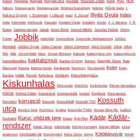
humor
Hungária
Hunyadi
Hunyadi utca
husziták
Huszárik Zoltán
hutuk
HVG
HÖK
háború
hígmagyarok
hígmagyarság
Hódmezővásárhely
hübrisz
Hősök ligete
I.
Illyés Gyula
Index
Rákóczi György
I. Szulejmán
I. Ulászló
igazi
II. József
India
Internetto
intrikusok
Irapuato
Irodalmi Ujság
irodalom
István
J. J. Abrams
J. R.
Ewing
Jadviga párnája
Jakab
james Bond
Jancsó Miklós
Jaroslav Hašek
Jimmy
Jobbik
Carter
jobboldal
Jugoszlávia
Jugoszláv Néphadsereg
Juhász
Benedek
Juhász Gyula
Julius Caesar
János Zsigmond
Jászi Oszkár
Jókai
Jókai
Mór
jólét
József Attila
július
Jürgen Böcking
Kabuga
Kalasnyikov-ügy
kalasnyikovok
kapitalizmus
kamarillapolitika
Kardos György
Karesz
Kastyják János
Kate
Kelet
Blackwell
Katona
Katona István
Kayibanda
Kazinczy
Kecskemét
Kelet-
Európa
kelták
Kenobi
Kertváros
Kisfaludy
Kiskunfélegyháza
Kiskunhalas
Kiskunság
Kiskőrös
kivándorlás
Klónok támadása
KNKSE
Kohout Zoltán
kolonizáció
kommunisták
konteó
Kopjások
Kora tavasz
Kossuth
korrupció
Korrobori
Kossuth
Kossuthkifli
Kossuth TSZ
utca
Kovács Imre
Kozmosz
Krajina
Krisztyán Tódor
Kruger-Bent Kft.
kultúra
Kádár-
Kádár
Kuruc vitézek tere
Kunhalmi
Kutasi
Kylo Ren
rendszer
Kádár János
kálvinisták
Károlyi-kormány
Károlyi Mihály
kései
Kötöttárugyár
dualizmus
későkádári elit
Kígyónyelvű
Kóka János
könyv
Kövér