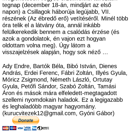
tegnap (december 18-án, mindjárt az első
napon) a Csillagok háborúja legújabb, VII.
részének (Az ébredő erő) vetítéséről. Minél több
óra telik el a látvány óta, annál inkább
felülkerekedik bennem a csalódás érzése (és
azok a gondolatok, én vajon ezt hogyan
oldottam volna meg). Úgy látom a
visszajelzések alapján, hogy sok néző …
Ady Endre, Bartók Béla, Bibó István, Dienes
András, Erdei Ferenc, Fábri Zoltán, Illyés Gyula,
Móricz Zsigmond, Németh László, Ortutay
Gyula, Petőfi Sándor, Szabó Zoltán, Tamási
Áron és mások mára elfeledett-megtagadott
szellemi nyomdokain haladok. Ez a legigazabb
és leghaladóbb magyar hagyomány.
(kurucvitezek12@gmail.com, Gyóni Gábor)