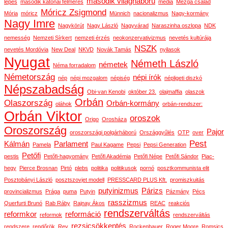
második világháború
lépés
második katonai felmérés
média
Mézga család
Móricz Zsigmond
Mória
móricz
Münnich
nacionalizmus
Nagy-kormány
Nagy Imre
Nagykörút
Nagy László
Nagyvárad
Naraszinha oszlopa
NDK
nemesség
Nemzeti Sírkert
nemzeti érzés
neokonzervativizmus
nevetés kultúrája
NSZK
nevetés Mordóvia
New Deal
NKVD
Novák Tamás
nyilasok
Nyugat
Németh László
németek
Néma forradalom
Németország
népi írók
nép
népi mozgalom
népiség
népligeti diszkó
Népszabadság
Obi-van Kenobi
október 23.
olajmaffia
olaszok
Orbán
Olaszország
Orbán-kormány
oláhok
orbán-rendszer:
Orbán Viktor
oroszok
Origo
Orosháza
Oroszország
Pajor
oroszországi polgárháború
Országgyűlés
OTP
over
Pest
Kálmán
Parlament
Pamela
Paul Kagame
Pepsi
Pepsi Generation
Petőfi
pestis
Petőfi-hagyomány
Petőfi Akadémia
Petőfi Népe
Petőfi Sándor
Piac-
hegy
Pierce Brosnan
Pirtó
plebs
politika
politikusok
pornó
posztkommunista elit
Posztobányi László
posztszovjet modell
PRESSCARD PLUS Kft.
promiszkuitás
putyinizmus
Párizs
provincializmus
Prága
puma
Putyin
Pázmány
Pécs
rasszizmus
Querfurti Brunó
Rab Ráby
Rajnay Ákos
REAC
reakciós
rendszerváltás
reformkor
reformáció
reformok
rendszerváltás
rezsicsökkentés
rendszere
rendőrök
Rey
Rockenbauer
Roger Moore
Romsics