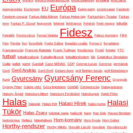
erotika
erkölcs
erkölcsi imperatívuszok
erkölcstelenség
erőszakos
Európa
EU
magyarosítás
Esztergom
Ewing-party
ezüstcsapat
Fandorin
Fandorin-sorozat
Farkas Attila Márton
Farkas Helga-ügy
Farkasházy Tivadar
Farkas
Imre
Farkas P. József
fegyverek
fehérek
fehérterror
Fehértó
Fejér megye
felkelők
Fidesz
Felvidék
Ferencváros
Ferrari Violetta
Fidesz-kormány
FIFA
Finn
Florida
foci
focivébék
Fodor Gábor
fogadási csalás
Forma-1
forradalom
Franciaország
Francois Rabelais
Franjo Tudjman
freudizmus
Frodó
frontier
FTC
futball
futballcsalások
Futballgyilkosok
futballtörténelem
fák
Galaktikus Birodalom
Gallia
gallok
game
Gandalf
Ganz-MÁVAG
GDP
George Lucas
Gerecse
germánok
Gerő András
Gerő
Gerő Ernő
Gintaro Aono
gróf Bethlen István
gróf Klebelsberg
Gyurcsány Ferenc
Gyurcsány
Kunó
Gyurgyák
György Péter
Gábris vitéz
Géza fejedelem
Gödöllő
Görögország
Habayarimana
Habony Árpád
Habsburg Albert
Habsburg Ferdinánd
Habsburgok
Hajdú Péter
Halas
Halasi
Halasi Hírek
halasiak
Halasi Hét
halasi puma
Tükör
Halas Zsaru
halottak napja
halászlé
hang
Han Solo
Havasi Bertalan
Horn-kormány
hedonizmus
Hellasz
hidegháború
Horn Gyula
Horn Gábor
Horthy-rendszer
Horthy Miklós
Horváth László
horvátok
Horvátország