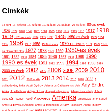
Címkék
80-as évek
14 pont
16. század
18. század
19. század
20. század
70-es évek
1918
1917
1526
1527
1848
1849
1861
1881
1905
1908
1914
1915
1916
1919
1945
1950-es évek
1920-as évek
1934
1935
1938
1953
1954
1956
1970-es évek
1958
1955
1957
1960-as évek
1971
1973
1976-
1980-as évek
1977
1978
1980
os elnökválasztás
1979
1990
1985
1986
1989
1981
1982
1984
1987
1983
1988
1990-es évek
1994
1991
1993
1998
1992
1995
1999
2010
2006
2002
2009
2008
2000-es évek
2005
2012
2013
2014
2022
2011
2012 április
2016
2020
A
Ady Endre
csillagösvény hídja
Aczél György
Ademarus Cabbaniensis
Ady
Afrika
A gall háború
A Gyűrűk Ura
A hajnalcsillag fénye
A hang és a téboly
A Jedi
Amerika
Alsóváros
visszatér
Akunyin
Algyő
amerikaiak
amerikai Dél
Amerikai Egyesült Államok
amerikai történelem
A Nagy Fejedelem
Andrej Rubljov
antiszemitizmus
Andrássy út
Antall József
antiszemitizmus-vita
Aquaworld
arab