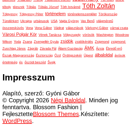
Tóth Zoltán
téboly
téeszek
Tóbiás
Tóbiás József
Tóth Istvánné
történelem
Tölgyessy
Tölgyessy Péter
történelemszemlélet
Törökország
Tündérkert
Ukrajna
urbánusok
USA
Vajda György
Vas Benő
világméretű
összeesküvés
Vona
Vona Gábor
Vádirat
választások
Várkonyi Gábor
várnai csata
Városi Polgár Kör
Vének Tanácsa
Völgyzugoly
vörösök
Washington
Woodrow
zsidók
Wilson
Yoda
Zsana
Zsengellér Gyula
zsidókérdés
Zsigmond
zsigmond:
ÁMK
Zuschlag János
Zágráb
Závada Pál
Állami Gazdaság
Ázsia
Ébredő erő
álbaloldal
Észak-Magyarország
Észtország
Ózd
Ördögszekér
Újpest
ávósok
értelmiség
és
őszödi beszéd
Švejk
Impresszum
Alapító, szerző: Gyóni Gábor
© Copyright 2026
Népi Baloldal
. Minden jog
fenntartva.
Blossom Fashion |
Fejlesztette
Blossom Themes
.Készítette:
WordPress
.