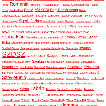
Románia
Ignác
románok
Ronald Reagan
Ruanda
ruandai népirtás
Rudolf
Rákosi
Rádió
Régi Köztársaság
Péter
Ruttkai Éva
Róma
sajtószabadság
Salgótarján
Salzburg
Samir Amin
Samuel Dodsworth
Schiffer András
Sepsi László
Selmecbánya
Seres Gábor
Sidney Sheldon
Sinclair Lewis
Skyfall
Star Wars
Somfai István
Soós Imre
Spanyolország
Spectre
Star Wars III
svábok
svédek
Szaakasvili
Szabad Nép
szabad szex
Szabadszállás
szabadság
Szabó Dezső
Szabó
Szabadság téri szovjet emlékmű
Erika
szakmunkásképző
szakértelem
Szalkszentmárton
Szaltikov-Scsedrin
szauna
Szalárdi János
Szapolyai János
szarajevói merénylet
Szarumán
SZDSZ
Szeged
SZDSZ-FIDESZ
Szekfű Gyula
Szent Adalbert
szex
szerbek
Szerbia
szexuális
Szentkorona
szeretet
szexualitás
forradalom
Szlovákia
Szlovénia
Szili Katalin
Szindbád
Szithek bosszúja
Szméagol
sznobizmus
szocializmus
szovjet csapatok
szovjetek
szovjet emlékmű
Szovjetunió
Sztálin-szobor
Szuezi-csatorna
szászok
Széchenyi
Székelyföld
Székesfehérvár
Szélpál Árpád
Szíria
Sárarany
Sára Sándor
Sárosi György
Tabán
Sóstó
Sátoraljaújhely
Taksony
Tamás Gáspár Miklós
Tanzánia
Tatuin
Tanácsköztársaság
Tarkovszkij
teherautók
Templomhegy
Thietmar
Thorma
János Múzeum
Thököly
Timothy Dalton
Timár Mihály
Tisza
Titkos Pál
Tolkien
Traian
tudomány
Trianon
Basescu
Trump
Tubánszki József
Turi Dani
tuszik