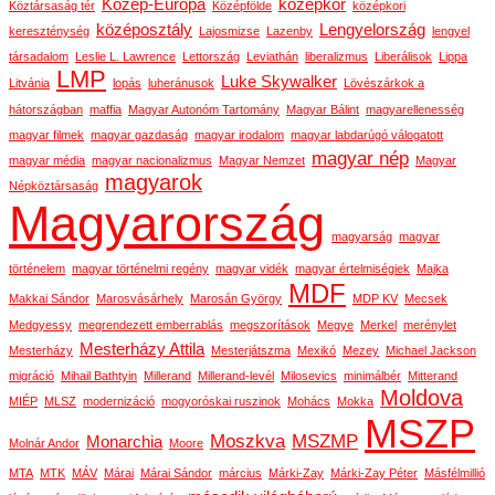
Közép-Európa
középkor
Köztársaság tér
Középfölde
középkori
középosztály
Lengyelország
kereszténység
Lajosmizse
Lazenby
lengyel
társadalom
Leslie L. Lawrence
Lettország
Leviathán
liberalizmus
Liberálisok
Lippa
LMP
Luke Skywalker
Litvánia
lopás
luheránusok
Lövészárkok a
hátországban
maffia
Magyar Autonóm Tartomány
Magyar Bálint
magyarellenesség
magyar filmek
magyar gazdaság
magyar irodalom
magyar labdarúgó válogatott
magyar nép
magyar média
magyar nacionalizmus
Magyar Nemzet
Magyar
magyarok
Népköztársaság
Magyarország
magyarság
magyar
történelem
magyar történelmi regény
magyar vidék
magyar értelmiségiek
Majka
MDF
Makkai Sándor
Marosvásárhely
Marosán György
MDP KV
Mecsek
Medgyessy
megrendezett emberrablás
megszorítások
Megye
Merkel
merénylet
Mesterházy Attila
Mesterházy
Mesterjátszma
Mexikó
Mezey
Michael Jackson
migráció
Mihail Bathtyin
Millerand
Millerand-levél
Milosevics
minimálbér
Mitterand
Moldova
MIÉP
MLSZ
modernizáció
mogyoróskai ruszinok
Mohács
Mokka
MSZP
Moszkva
MSZMP
Monarchia
Molnár Andor
Moore
MTA
MTK
MÁV
Márai
Márai Sándor
március
Márki-Zay
Márki-Zay Péter
Másfélmillió