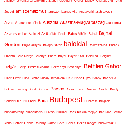
Államok
amerikai történelem
A Nagy Fejedelem
Andrej Rubljov
Andrássy út
Antall
antiszemitizmus
József
antiszemitizmus-vita
Aquaworld
arab tavasz
Ausztria
Ausztria-Magyarország
Aszad
A tanúk még élnek
autonómia
Bajnai
Az arany ember
Az igazi
Az üstökös lángja
Babits Mihály
Bajnai
baloldal
Gordon
Baljós árnyak
Balogh István
Balotaszállás
Barack
Obama
Bara Margit
Baranya
Basta
Bayer
Bayer Zsolt
Belarusz
Belgium
Bethlen Gábor
belgák
Berija
Berkesi András
Berzsenyi
Bessenyei
Bihari Péter
Bilbó
Bimbó Mihály
birodalom
BKV
Blaha Lujza
Bobby
Bocaccio
Borsod
Bokros-csomag
Bond
Boromir
Botka László
Brassó
Brazília
Bródy
Budapest
Buda
Sándor utca
Brüll Adél
Bukarest
Bulgária
bundabotrány
bundamaffia
Burcsa
Burundi
Bács-Kiskun megye
Bán Mór
Báthori
Anna
Báthori Gábor
Báthory Gábor
Bécs
Békés
Békés megye
bürokraták
C.