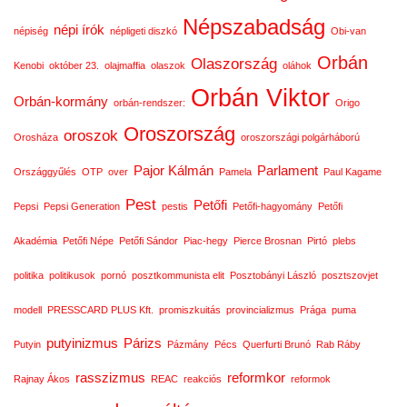
Népszabadság
népi írók
népiség
népligeti diszkó
Obi-van
Orbán
Olaszország
Kenobi
október 23.
olajmaffia
olaszok
oláhok
Orbán Viktor
Orbán-kormány
orbán-rendszer:
Origo
Oroszország
oroszok
Orosháza
oroszországi polgárháború
Pajor Kálmán
Parlament
Országgyűlés
OTP
over
Pamela
Paul Kagame
Pest
Petőfi
Pepsi
Pepsi Generation
pestis
Petőfi-hagyomány
Petőfi
Akadémia
Petőfi Népe
Petőfi Sándor
Piac-hegy
Pierce Brosnan
Pirtó
plebs
politika
politikusok
pornó
posztkommunista elit
Posztobányi László
posztszovjet
modell
PRESSCARD PLUS Kft.
promiszkuitás
provincializmus
Prága
puma
putyinizmus
Párizs
Putyin
Pázmány
Pécs
Querfurti Brunó
Rab Ráby
rasszizmus
reformkor
Rajnay Ákos
REAC
reakciós
reformok