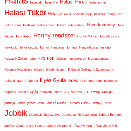
Halas
Halasi Hírek
halasiak
Halasi Hét
halasi puma
Halasi Tükör
Halas Zsaru
halottak napja
halászlé
hang
Han
Horn-kormány
Solo
Havasi Bertalan
hedonizmus
Hellasz
hidegháború
Horn
Horthy-rendszer
Gyula
Horn Gábor
Horthy Miklós
Horváth László
horvátok
Horvátország
humor
Hungária
Hunyadi
Hunyadi utca
husziták
Huszárik Zoltán
hutuk
HVG
HÖK
háború
hígmagyarok
hígmagyarság
Hódmezővásárhely
hübrisz
Hősök ligete
I. Rákóczi György
I. Szulejmán
I.
Illyés Gyula
Index
Ulászló
igazi
II. József
India
Internetto
intrikusok
Irapuato
Irodalmi Ujság
irodalom
István
J. J. Abrams
J. R. Ewing
Jadviga
párnája
Jakab
james Bond
Jancsó Miklós
Jaroslav Hašek
Jimmy Carter
Jobbik
jobboldal
Jugoszlávia
Jugoszláv Néphadsereg
Juhász Benedek
Juhász Gyula
Julius Caesar
János Zsigmond
Jászi Oszkár
Jókai
Jókai Mór