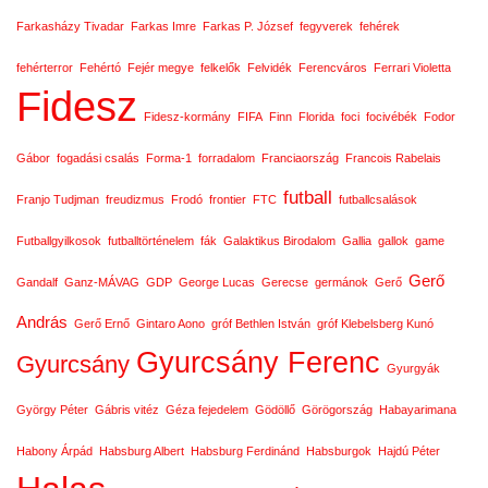
Farkasházy Tivadar
Farkas Imre
Farkas P. József
fegyverek
fehérek
fehérterror
Fehértó
Fejér megye
felkelők
Felvidék
Ferencváros
Ferrari Violetta
Fidesz
Fidesz-kormány
FIFA
Finn
Florida
foci
focivébék
Fodor
Gábor
fogadási csalás
Forma-1
forradalom
Franciaország
Francois Rabelais
futball
Franjo Tudjman
freudizmus
Frodó
frontier
FTC
futballcsalások
Futballgyilkosok
futballtörténelem
fák
Galaktikus Birodalom
Gallia
gallok
game
Gerő
Gandalf
Ganz-MÁVAG
GDP
George Lucas
Gerecse
germánok
Gerő
András
Gerő Ernő
Gintaro Aono
gróf Bethlen István
gróf Klebelsberg Kunó
Gyurcsány Ferenc
Gyurcsány
Gyurgyák
György Péter
Gábris vitéz
Géza fejedelem
Gödöllő
Görögország
Habayarimana
Habony Árpád
Habsburg Albert
Habsburg Ferdinánd
Habsburgok
Hajdú Péter