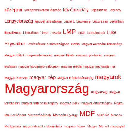
középkor
középosztály
középkori kereszténység
Lajosmizse
Lazenby
Lengyelország
lengyel társadalom
Leslie L. Lawrence
Lettország
Leviathán
LMP
Luke
liberalizmus
Liberálisok
Lippa
Litvánia
lopás
luheránusok
Skywalker
Lövészárkok a hátországban
maffia
Magyar Autonóm Tartomány
Magyar Bálint
magyarellenesség
magyar filmek
magyar gazdaság
magyar
irodalom
magyar labdarúgó válogatott
magyar média
magyar nacionalizmus
magyarok
magyar nép
Magyar Nemzet
Magyar Népköztársaság
Magyarország
magyarság
magyar
történelem
magyar történelmi regény
magyar vidék
magyar értelmiségiek
Majka
MDF
Makkai Sándor
Marosvásárhely
Marosán György
MDP KV
Mecsek
Medgyessy
megrendezett emberrablás
megszorítások
Megye
Merkel
merénylet