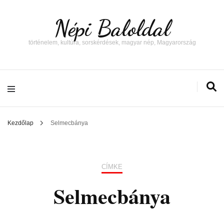
Népi Baloldal
történelem, kultúra, sorskérdések, magyar nép, Magyarország
Kezdőlap
Selmecbánya
CÍMKE
Selmecbánya