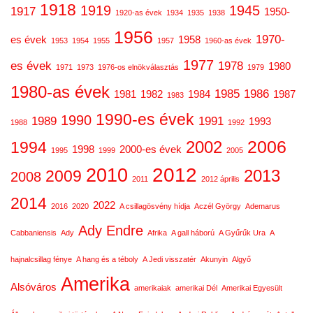
1918
1919
1945
1917
1950-
1920-as évek
1934
1935
1938
1956
1970-
es évek
1958
1953
1954
1955
1957
1960-as évek
1977
es évek
1978
1980
1971
1973
1976-os elnökválasztás
1979
1980-as évek
1985
1986
1981
1982
1984
1987
1983
1990-es évek
1990
1989
1991
1993
1988
1992
2006
2002
1994
1998
2000-es évek
1995
1999
2005
2012
2010
2013
2009
2008
2011
2012 április
2014
2022
2016
2020
A csillagösvény hídja
Aczél György
Ademarus
Ady Endre
Cabbaniensis
Ady
Afrika
A gall háború
A Gyűrűk Ura
A
hajnalcsillag fénye
A hang és a téboly
A Jedi visszatér
Akunyin
Algyő
Amerika
Alsóváros
amerikaiak
amerikai Dél
Amerikai Egyesült