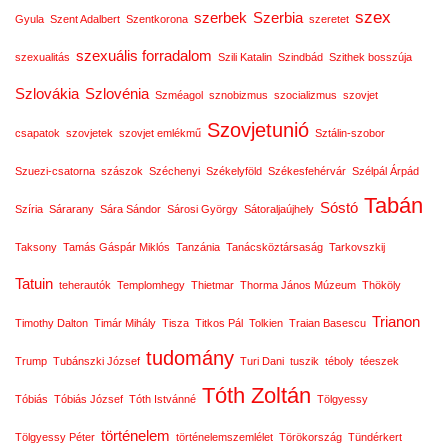
szex
szerbek
Szerbia
Gyula
Szent Adalbert
Szentkorona
szeretet
szexuális forradalom
szexualitás
Szili Katalin
Szindbád
Szithek bosszúja
Szlovákia
Szlovénia
Szméagol
sznobizmus
szocializmus
szovjet
Szovjetunió
csapatok
szovjetek
szovjet emlékmű
Sztálin-szobor
Szuezi-csatorna
szászok
Széchenyi
Székelyföld
Székesfehérvár
Szélpál Árpád
Tabán
Sóstó
Szíria
Sárarany
Sára Sándor
Sárosi György
Sátoraljaújhely
Taksony
Tamás Gáspár Miklós
Tanzánia
Tanácsköztársaság
Tarkovszkij
Tatuin
teherautók
Templomhegy
Thietmar
Thorma János Múzeum
Thököly
Trianon
Timothy Dalton
Timár Mihály
Tisza
Titkos Pál
Tolkien
Traian Basescu
tudomány
Trump
Tubánszki József
Turi Dani
tuszik
téboly
téeszek
Tóth Zoltán
Tóbiás
Tóbiás József
Tóth Istvánné
Tölgyessy
történelem
Tölgyessy Péter
történelemszemlélet
Törökország
Tündérkert