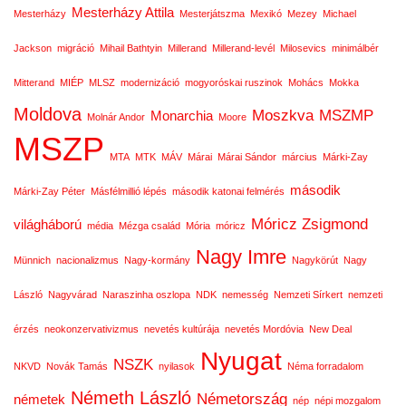
Mesterházy Attila
Mesterházy
Mesterjátszma
Mexikó
Mezey
Michael
Jackson
migráció
Mihail Bathtyin
Millerand
Millerand-levél
Milosevics
minimálbér
Mitterand
MIÉP
MLSZ
modernizáció
mogyoróskai ruszinok
Mohács
Mokka
Moldova
Moszkva
MSZMP
Monarchia
Molnár Andor
Moore
MSZP
MTA
MTK
MÁV
Márai
Márai Sándor
március
Márki-Zay
második
Márki-Zay Péter
Másfélmillió lépés
második katonai felmérés
Móricz Zsigmond
világháború
média
Mézga család
Mória
móricz
Nagy Imre
Münnich
nacionalizmus
Nagy-kormány
Nagykörút
Nagy
László
Nagyvárad
Naraszinha oszlopa
NDK
nemesség
Nemzeti Sírkert
nemzeti
érzés
neokonzervativizmus
nevetés kultúrája
nevetés Mordóvia
New Deal
Nyugat
NSZK
NKVD
Novák Tamás
nyilasok
Néma forradalom
Németh László
Németország
németek
nép
népi mozgalom