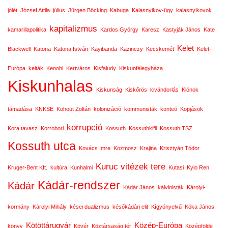
jólét
József Attila
július
Jürgen Böcking
Kabuga
Kalasnyikov-ügy
kalasnyikovok
kapitalizmus
kamarillapolitika
Kardos György
Karesz
Kastyják János
Kate
Kelet
Blackwell
Katona
Katona István
Kayibanda
Kazinczy
Kecskemét
Kelet-
Európa
kelták
Kenobi
Kertváros
Kisfaludy
Kiskunfélegyháza
Kiskunhalas
Kiskunság
Kiskőrös
kivándorlás
Klónok
támadása
KNKSE
Kohout Zoltán
kolonizáció
kommunisták
konteó
Kopjások
korrupció
Kora tavasz
Korrobori
Kossuth
Kossuthkifli
Kossuth TSZ
Kossuth utca
Kovács Imre
Kozmosz
Krajina
Krisztyán Tódor
Kuruc vitézek tere
Kruger-Bent Kft.
kultúra
Kunhalmi
Kutasi
Kylo Ren
Kádár-rendszer
Kádár
Kádár János
kálvinisták
Károlyi-
kormány
Károlyi Mihály
kései dualizmus
későkádári elit
Kígyónyelvű
Kóka János
Kötöttárugyár
Közép-Európa
könyv
Kövér
Köztársaság tér
Középfölde