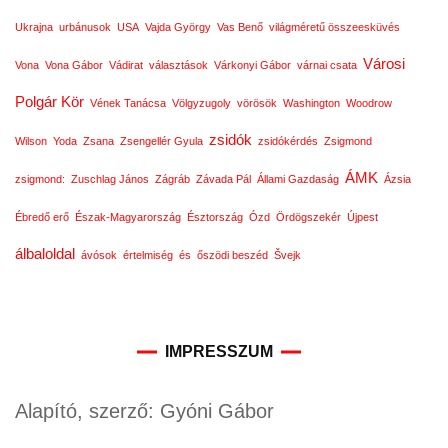
Ukrajna
urbánusok
USA
Vajda György
Vas Benő
világméretű összeesküvés
Városi
Vona
Vona Gábor
Vádirat
választások
Várkonyi Gábor
várnai csata
Polgár Kör
Vének Tanácsa
Völgyzugoly
vörösök
Washington
Woodrow
zsidók
Wilson
Yoda
Zsana
Zsengellér Gyula
zsidókérdés
Zsigmond
ÁMK
zsigmond:
Zuschlag János
Zágráb
Závada Pál
Állami Gazdaság
Ázsia
Ébredő erő
Észak-Magyarország
Észtország
Ózd
Ördögszekér
Újpest
álbaloldal
ávósok
értelmiség
és
őszödi beszéd
Švejk
IMPRESSZUM
Alapító, szerző: Gyóni Gábor