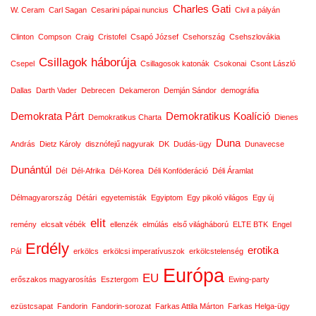
Charles Gati
W. Ceram
Carl Sagan
Cesarini pápai nuncius
Civil a pályán
Clinton
Compson
Craig
Cristofel
Csapó József
Csehország
Csehszlovákia
Csillagok háborúja
Csepel
Csillagosok katonák
Csokonai
Csont László
Dallas
Darth Vader
Debrecen
Dekameron
Demján Sándor
demográfia
Demokrata Párt
Demokratikus Koalíció
Demokratikus Charta
Dienes
Duna
András
Dietz Károly
disznófejű nagyurak
DK
Dudás-ügy
Dunavecse
Dunántúl
Dél
Dél-Afrika
Dél-Korea
Déli Konföderáció
Déli Áramlat
Délmagyarország
Détári
egyetemisták
Egyiptom
Egy pikoló világos
Egy új
elit
remény
elcsalt vébék
ellenzék
elmúlás
első világháború
ELTE BTK
Engel
Erdély
erotika
Pál
erkölcs
erkölcsi imperatívuszok
erkölcstelenség
Európa
EU
erőszakos magyarosítás
Esztergom
Ewing-party
ezüstcsapat
Fandorin
Fandorin-sorozat
Farkas Attila Márton
Farkas Helga-ügy