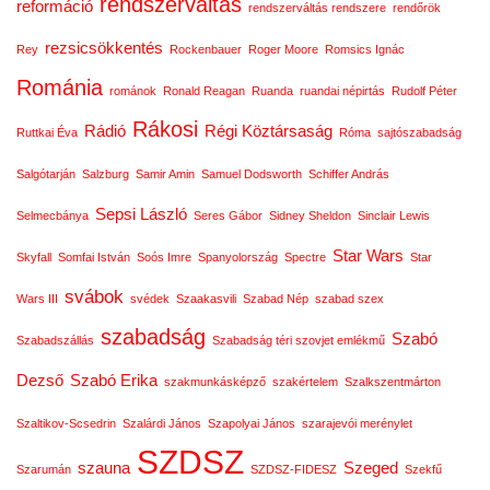
rendszerváltás
reformáció
rendszerváltás rendszere
rendőrök
rezsicsökkentés
Rey
Rockenbauer
Roger Moore
Romsics Ignác
Románia
románok
Ronald Reagan
Ruanda
ruandai népirtás
Rudolf Péter
Rákosi
Rádió
Régi Köztársaság
Ruttkai Éva
Róma
sajtószabadság
Salgótarján
Salzburg
Samir Amin
Samuel Dodsworth
Schiffer András
Sepsi László
Selmecbánya
Seres Gábor
Sidney Sheldon
Sinclair Lewis
Star Wars
Skyfall
Somfai István
Soós Imre
Spanyolország
Spectre
Star
svábok
Wars III
svédek
Szaakasvili
Szabad Nép
szabad szex
szabadság
Szabó
Szabadszállás
Szabadság téri szovjet emlékmű
Dezső
Szabó Erika
szakmunkásképző
szakértelem
Szalkszentmárton
Szaltikov-Scsedrin
Szalárdi János
Szapolyai János
szarajevói merénylet
SZDSZ
szauna
Szeged
Szarumán
SZDSZ-FIDESZ
Szekfű