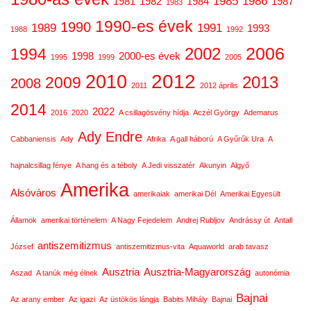
1985
1986
1981
1982
1984
1987
1983
1990-es évek
1990
1989
1991
1993
1988
1992
2006
2002
1994
1998
2000-es évek
1995
1999
2005
2012
2010
2013
2009
2008
2011
2012 április
2014
2022
2016
2020
A csillagösvény hídja
Aczél György
Ademarus
Ady Endre
Cabbaniensis
Ady
Afrika
A gall háború
A Gyűrűk Ura
A
hajnalcsillag fénye
A hang és a téboly
A Jedi visszatér
Akunyin
Algyő
Amerika
Alsóváros
amerikaiak
amerikai Dél
Amerikai Egyesült
Államok
amerikai történelem
A Nagy Fejedelem
Andrej Rubljov
Andrássy út
Antall
antiszemitizmus
József
antiszemitizmus-vita
Aquaworld
arab tavasz
Ausztria
Ausztria-Magyarország
Aszad
A tanúk még élnek
autonómia
Bajnai
Az arany ember
Az igazi
Az üstökös lángja
Babits Mihály
Bajnai