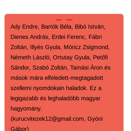
Ady Endre, Bartók Béla, Bibó István,
Dienes András, Erdei Ferenc, Fábri
Zoltán, Illyés Gyula, Móricz Zsigmond,
Németh László, Ortutay Gyula, Petőfi
Sándor, Szabó Zoltán, Tamási Áron és
mások mára elfeledett-megtagadott
szellemi nyomdokain haladok. Ez a
legigazabb és leghaladóbb magyar
hagyomány.
(kurucvitezek12@gmail.com, Gyóni
Gábor)