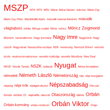
MSZP
MTA
MTK
MÁV
Márai
Márai Sándor
március
Márki-Zay
második
Márki-Zay Péter
Másfélmillió lépés
második katonai felmérés
Móricz Zsigmond
világháború
média
Mézga család
Mória
móricz
Nagy Imre
Münnich
nacionalizmus
Nagy-kormány
Nagykörút
Nagy
László
Nagyvárad
Naraszinha oszlopa
NDK
nemesség
Nemzeti Sírkert
nemzeti
érzés
neokonzervativizmus
nevetés kultúrája
nevetés Mordóvia
New Deal
Nyugat
NSZK
NKVD
Novák Tamás
nyilasok
Néma forradalom
Németh László
Németország
németek
nép
népi mozgalom
Népszabadság
népi írók
népiség
népligeti diszkó
Obi-van
Orbán
Olaszország
Kenobi
október 23.
olajmaffia
olaszok
oláhok
Orbán Viktor
Orbán-kormány
orbán-rendszer:
Origo