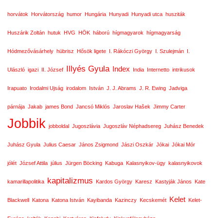
horvátok
Horvátország
humor
Hungária
Hunyadi
Hunyadi utca
husziták
Huszárik Zoltán
hutuk
HVG
HÖK
háború
hígmagyarok
hígmagyarság
Hódmezővásárhely
hübrisz
Hősök ligete
I. Rákóczi György
I. Szulejmán
I.
Illyés Gyula
Index
Ulászló
igazi
II. József
India
Internetto
intrikusok
Irapuato
Irodalmi Ujság
irodalom
István
J. J. Abrams
J. R. Ewing
Jadviga
párnája
Jakab
james Bond
Jancsó Miklós
Jaroslav Hašek
Jimmy Carter
Jobbik
jobboldal
Jugoszlávia
Jugoszláv Néphadsereg
Juhász Benedek
Juhász Gyula
Julius Caesar
János Zsigmond
Jászi Oszkár
Jókai
Jókai Mór
jólét
József Attila
július
Jürgen Böcking
Kabuga
Kalasnyikov-ügy
kalasnyikovok
kapitalizmus
kamarillapolitika
Kardos György
Karesz
Kastyják János
Kate
Kelet
Blackwell
Katona
Katona István
Kayibanda
Kazinczy
Kecskemét
Kelet-