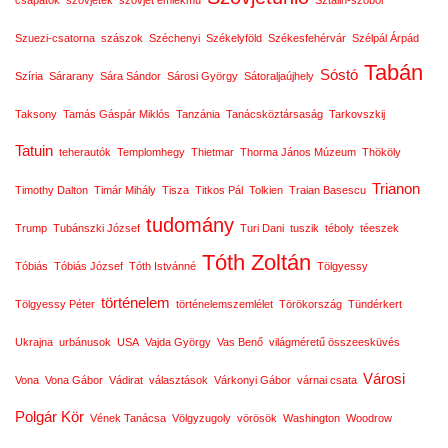
csapatok
szovjetek
szovjet emlékmű
Sztálin-szobor
Szuezi-csatorna
szászok
Széchenyi
Székelyföld
Székesfehérvár
Szélpál Árpád
Tabán
Sóstó
Szíria
Sárarany
Sára Sándor
Sárosi György
Sátoraljaújhely
Taksony
Tamás Gáspár Miklós
Tanzánia
Tanácsköztársaság
Tarkovszkij
Tatuin
teherautók
Templomhegy
Thietmar
Thorma János Múzeum
Thököly
Trianon
Timothy Dalton
Timár Mihály
Tisza
Titkos Pál
Tolkien
Traian Basescu
tudomány
Trump
Tubánszki József
Turi Dani
tuszik
téboly
téeszek
Tóth Zoltán
Tóbiás
Tóbiás József
Tóth Istvánné
Tölgyessy
történelem
Tölgyessy Péter
történelemszemlélet
Törökország
Tündérkert
Ukrajna
urbánusok
USA
Vajda György
Vas Benő
világméretű összeesküvés
Városi
Vona
Vona Gábor
Vádirat
választások
Várkonyi Gábor
várnai csata
Polgár Kör
Vének Tanácsa
Völgyzugoly
vörösök
Washington
Woodrow