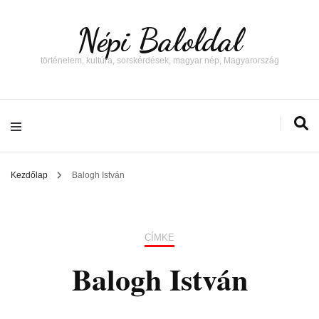
Népi Baloldal
történelem, kultúra, sorskérdések, magyar nép, Magyarország
Kezdőlap
Balogh István
CÍMKE
Balogh István