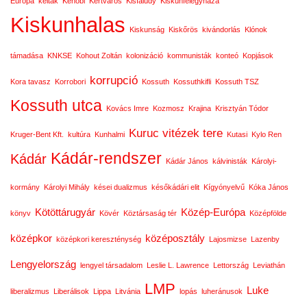
Európa
kelták
Kenobi
Kertváros
Kisfaludy
Kiskunfélegyháza
Kiskunhalas
Kiskunság
Kiskőrös
kivándorlás
Klónok
támadása
KNKSE
Kohout Zoltán
kolonizáció
kommunisták
konteó
Kopjások
korrupció
Kora tavasz
Korrobori
Kossuth
Kossuthkifli
Kossuth TSZ
Kossuth utca
Kovács Imre
Kozmosz
Krajina
Krisztyán Tódor
Kuruc vitézek tere
Kruger-Bent Kft.
kultúra
Kunhalmi
Kutasi
Kylo Ren
Kádár-rendszer
Kádár
Kádár János
kálvinisták
Károlyi-
kormány
Károlyi Mihály
kései dualizmus
későkádári elit
Kígyónyelvű
Kóka János
Kötöttárugyár
Közép-Európa
könyv
Kövér
Köztársaság tér
Középfölde
középkor
középosztály
középkori kereszténység
Lajosmizse
Lazenby
Lengyelország
lengyel társadalom
Leslie L. Lawrence
Lettország
Leviathán
LMP
Luke
liberalizmus
Liberálisok
Lippa
Litvánia
lopás
luheránusok