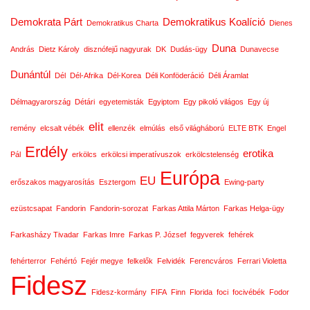
Demokrata Párt
Demokratikus Koalíció
Demokratikus Charta
Dienes
Duna
András
Dietz Károly
disznófejű nagyurak
DK
Dudás-ügy
Dunavecse
Dunántúl
Dél
Dél-Afrika
Dél-Korea
Déli Konföderáció
Déli Áramlat
Délmagyarország
Détári
egyetemisták
Egyiptom
Egy pikoló világos
Egy új
elit
remény
elcsalt vébék
ellenzék
elmúlás
első világháború
ELTE BTK
Engel
Erdély
erotika
Pál
erkölcs
erkölcsi imperatívuszok
erkölcstelenség
Európa
EU
erőszakos magyarosítás
Esztergom
Ewing-party
ezüstcsapat
Fandorin
Fandorin-sorozat
Farkas Attila Márton
Farkas Helga-ügy
Farkasházy Tivadar
Farkas Imre
Farkas P. József
fegyverek
fehérek
fehérterror
Fehértó
Fejér megye
felkelők
Felvidék
Ferencváros
Ferrari Violetta
Fidesz
Fidesz-kormány
FIFA
Finn
Florida
foci
focivébék
Fodor