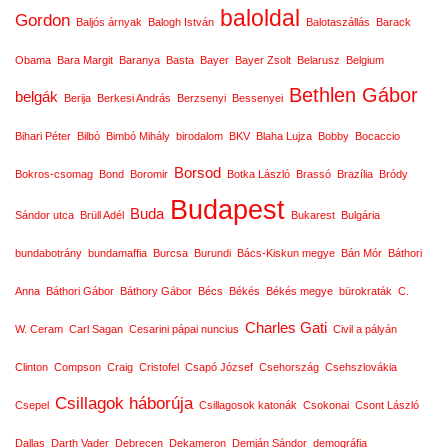
baloldal
Gordon
Baljós árnyak
Balogh István
Balotaszállás
Barack
Obama
Bara Margit
Baranya
Basta
Bayer
Bayer Zsolt
Belarusz
Belgium
Bethlen Gábor
belgák
Berija
Berkesi András
Berzsenyi
Bessenyei
Bihari Péter
Bilbó
Bimbó Mihály
birodalom
BKV
Blaha Lujza
Bobby
Bocaccio
Borsod
Bokros-csomag
Bond
Boromir
Botka László
Brassó
Brazília
Bródy
Budapest
Buda
Sándor utca
Brüll Adél
Bukarest
Bulgária
bundabotrány
bundamaffia
Burcsa
Burundi
Bács-Kiskun megye
Bán Mór
Báthori
Anna
Báthori Gábor
Báthory Gábor
Bécs
Békés
Békés megye
bürokraták
C.
Charles Gati
W. Ceram
Carl Sagan
Cesarini pápai nuncius
Civil a pályán
Clinton
Compson
Craig
Cristofel
Csapó József
Csehország
Csehszlovákia
Csillagok háborúja
Csepel
Csillagosok katonák
Csokonai
Csont László
Dallas
Darth Vader
Debrecen
Dekameron
Demján Sándor
demográfia