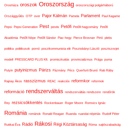
Oroszország
oroszok
Orosháza
oroszországi polgárháború
Pajor Kálmán
Parlament
Országgyűlés
OTP
over
Pamela
Paul Kagame
Pest
Petőfi
Pepsi
Pepsi Generation
pestis
Petőfi-hagyomány
Petőfi
Akadémia
Petőfi Népe
Petőfi Sándor
Piac-hegy
Pierce Brosnan
Pirtó
plebs
politika
politikusok
pornó
posztkommunista elit
Posztobányi László
posztszovjet
modell
PRESSCARD PLUS Kft.
promiszkuitás
provincializmus
Prága
puma
putyinizmus
Párizs
Putyin
Pázmány
Pécs
Querfurti Brunó
Rab Ráby
rasszizmus
reformkor
Rajnay Ákos
REAC
reakciós
reformok
rendszerváltás
reformáció
rendszerváltás rendszere
rendőrök
rezsicsökkentés
Rey
Rockenbauer
Roger Moore
Romsics Ignác
Románia
románok
Ronald Reagan
Ruanda
ruandai népirtás
Rudolf Péter
Rákosi
Rádió
Régi Köztársaság
Ruttkai Éva
Róma
sajtószabadság