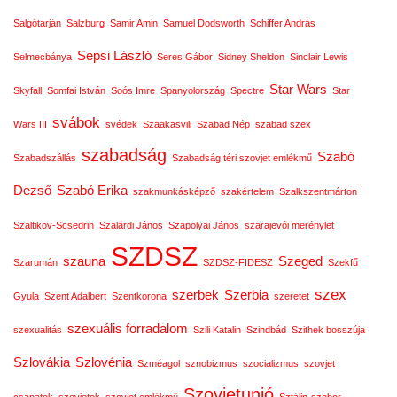
Salgótarján
Salzburg
Samir Amin
Samuel Dodsworth
Schiffer András
Sepsi László
Selmecbánya
Seres Gábor
Sidney Sheldon
Sinclair Lewis
Star Wars
Skyfall
Somfai István
Soós Imre
Spanyolország
Spectre
Star
svábok
Wars III
svédek
Szaakasvili
Szabad Nép
szabad szex
szabadság
Szabó
Szabadszállás
Szabadság téri szovjet emlékmű
Dezső
Szabó Erika
szakmunkásképző
szakértelem
Szalkszentmárton
Szaltikov-Scsedrin
Szalárdi János
Szapolyai János
szarajevói merénylet
SZDSZ
szauna
Szeged
Szarumán
SZDSZ-FIDESZ
Szekfű
szex
szerbek
Szerbia
Gyula
Szent Adalbert
Szentkorona
szeretet
szexuális forradalom
szexualitás
Szili Katalin
Szindbád
Szithek bosszúja
Szlovákia
Szlovénia
Szméagol
sznobizmus
szocializmus
szovjet
Szovjetunió