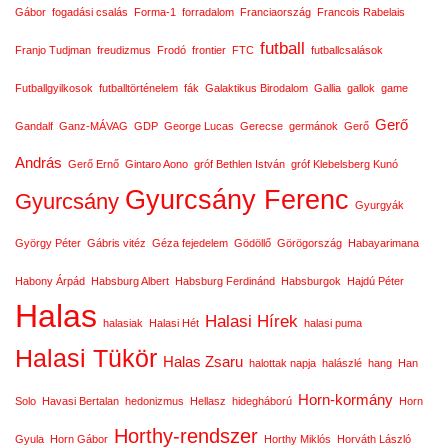
Gábor
fogadási csalás
Forma-1
forradalom
Franciaország
Francois Rabelais
futball
Franjo Tudjman
freudizmus
Frodó
frontier
FTC
futballcsalások
Futballgyilkosok
futballtörténelem
fák
Galaktikus Birodalom
Gallia
gallok
game
Gerő
Gandalf
Ganz-MÁVAG
GDP
George Lucas
Gerecse
germánok
Gerő
András
Gerő Ernő
Gintaro Aono
gróf Bethlen István
gróf Klebelsberg Kunó
Gyurcsány Ferenc
Gyurcsány
Gyurgyák
György Péter
Gábris vitéz
Géza fejedelem
Gödöllő
Görögország
Habayarimana
Habony Árpád
Habsburg Albert
Habsburg Ferdinánd
Habsburgok
Hajdú Péter
Halas
Halasi Hírek
halasiak
Halasi Hét
halasi puma
Halasi Tükör
Halas Zsaru
halottak napja
halászlé
hang
Han
Horn-kormány
Solo
Havasi Bertalan
hedonizmus
Hellasz
hidegháború
Horn
Horthy-rendszer
Gyula
Horn Gábor
Horthy Miklós
Horváth László