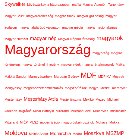
Skywalker
Lövészárkok a hátországban
maffia
Magyar Autonóm Tartomány
Magyar Bálint
magyarellenesség
magyar filmek
magyar gazdaság
magyar
irodalom
magyar labdarúgó válogatott
magyar média
magyar nacionalizmus
magyarok
magyar nép
Magyar Nemzet
Magyar Népköztársaság
Magyarország
magyarság
magyar
történelem
magyar történelmi regény
magyar vidék
magyar értelmiségiek
Majka
MDF
Makkai Sándor
Marosvásárhely
Marosán György
MDP KV
Mecsek
Medgyessy
megrendezett emberrablás
megszorítások
Megye
Merkel
merénylet
Mesterházy Attila
Mesterházy
Mesterjátszma
Mexikó
Mezey
Michael
Jackson
migráció
Mihail Bathtyin
Millerand
Millerand-levél
Milosevics
minimálbér
Mitterand
MIÉP
MLSZ
modernizáció
mogyoróskai ruszinok
Mohács
Mokka
Moldova
Moszkva
MSZMP
Monarchia
Molnár Andor
Moore