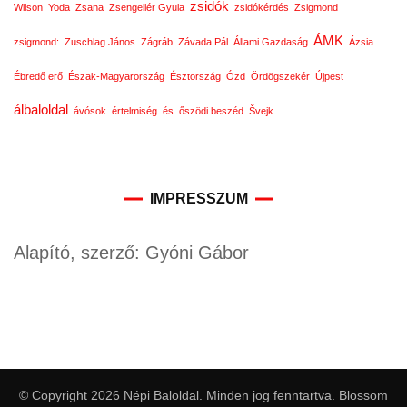
zsidók
Wilson
Yoda
Zsana
Zsengellér Gyula
zsidókérdés
Zsigmond
ÁMK
zsigmond:
Zuschlag János
Zágráb
Závada Pál
Állami Gazdaság
Ázsia
Ébredő erő
Észak-Magyarország
Észtország
Ózd
Ördögszekér
Újpest
álbaloldal
ávósok
értelmiség
és
őszödi beszéd
Švejk
IMPRESSZUM
Alapító, szerző: Gyóni Gábor
© Copyright 2026
Népi Baloldal
. Minden jog fenntartva.
Blossom