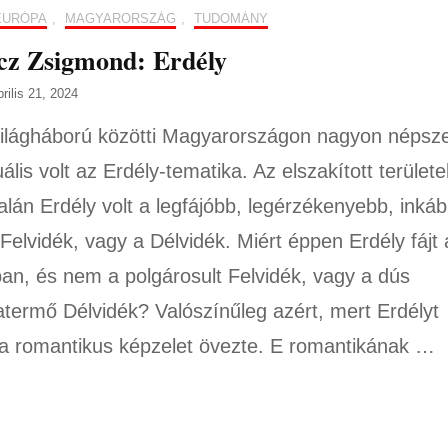
EURÓPA
,
MAGYARORSZÁG
,
TUDOMÁNY
cz Zsigmond: Erdély
prilis 21, 2024
világháború közötti Magyarországon nagyon népsz
ális volt az Erdély-tematika. Az elszakított területe
talán Erdély volt a legfájóbb, legérzékenyebb, inká
 Felvidék, vagy a Délvidék. Miért éppen Erdély fájt 
ban, és nem a polgárosult Felvidék, vagy a dús
termő Délvidék? Valószínűleg azért, mert Erdélyt
ta romantikus képzelet övezte. E romantikának …