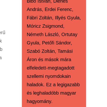
Bibó István, Dienes
András, Erdei Ferenc,
Fábri Zoltán, Illyés Gyula,
Móricz Zsigmond,
erű
Németh László, Ortutay
k
Gyula, Petőfi Sándor,
bb
Szabó Zoltán, Tamási
a
Áron és mások mára
elfeledett-megtagadott
szellemi nyomdokain
haladok. Ez a legigazabb
és leghaladóbb magyar
hagyomány.