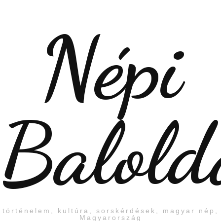
Népi
Balold
történelem, kultúra, sorskérdések, magyar nép,
Magyarország