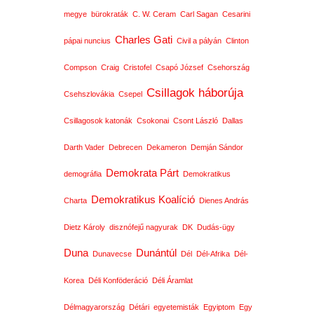
megye
bürokraták
C. W. Ceram
Carl Sagan
Cesarini
Charles Gati
pápai nuncius
Civil a pályán
Clinton
Compson
Craig
Cristofel
Csapó József
Csehország
Csillagok háborúja
Csehszlovákia
Csepel
Csillagosok katonák
Csokonai
Csont László
Dallas
Darth Vader
Debrecen
Dekameron
Demján Sándor
Demokrata Párt
demográfia
Demokratikus
Demokratikus Koalíció
Charta
Dienes András
Dietz Károly
disznófejű nagyurak
DK
Dudás-ügy
Duna
Dunántúl
Dunavecse
Dél
Dél-Afrika
Dél-
Korea
Déli Konföderáció
Déli Áramlat
Délmagyarország
Détári
egyetemisták
Egyiptom
Egy