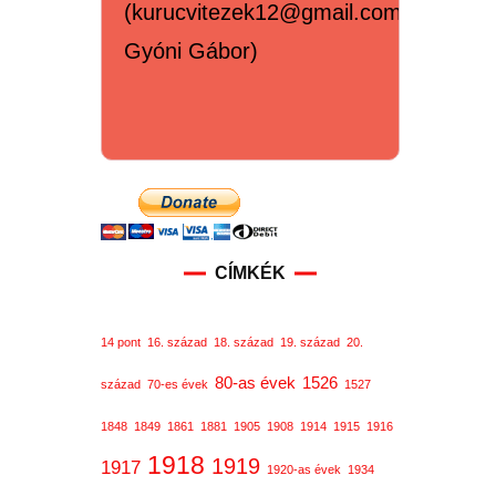
(kurucvitezek12@gmail.com,
Gyóni Gábor)
CÍMKÉK
14 pont
16. század
18. század
19. század
20.
80-as évek
1526
század
70-es évek
1527
1848
1849
1861
1881
1905
1908
1914
1915
1916
1918
1919
1917
1920-as évek
1934