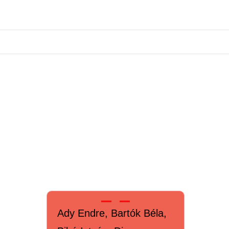
Ady Endre, Bartók Béla,