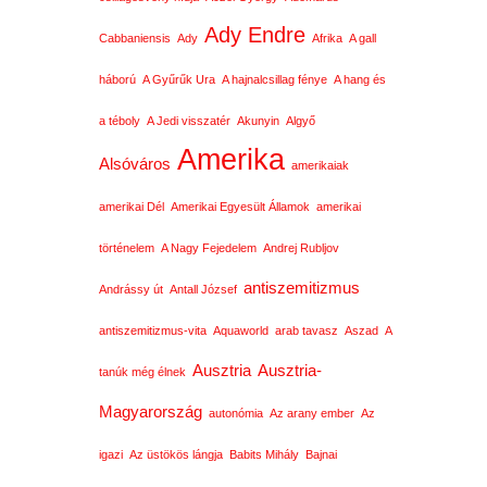
Ady Endre
Cabbaniensis
Ady
Afrika
A gall
háború
A Gyűrűk Ura
A hajnalcsillag fénye
A hang és
a téboly
A Jedi visszatér
Akunyin
Algyő
Amerika
Alsóváros
amerikaiak
amerikai Dél
Amerikai Egyesült Államok
amerikai
történelem
A Nagy Fejedelem
Andrej Rubljov
antiszemitizmus
Andrássy út
Antall József
antiszemitizmus-vita
Aquaworld
arab tavasz
Aszad
A
Ausztria
Ausztria-
tanúk még élnek
Magyarország
autonómia
Az arany ember
Az
igazi
Az üstökös lángja
Babits Mihály
Bajnai