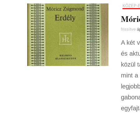
KÖZÉP-
Móri
frissítve
á
A két 
és aktu
közül 
mint a
legjob
gabona
egyfaj