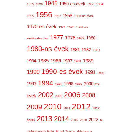
1945
1950-es évek
1935
1938
1953
1954
1956
1958
1955
1957
1960-as évek
1970-es évek
1971
1973
1976-os
1977
1978
1980
elnökválasztás
1979
1980-as évek
1981
1982
1983
1985
1986
1989
1984
1987
1988
1990-es évek
1990
1991
1992
1994
1993
1998
2000-es
1995
1999
2006
2002
2008
évek
2005
2012
2010
2009
2011
2012
2013
2014
2022
április
2016
2020
A
csillagösvény hídja
Aczél György
Ademarus