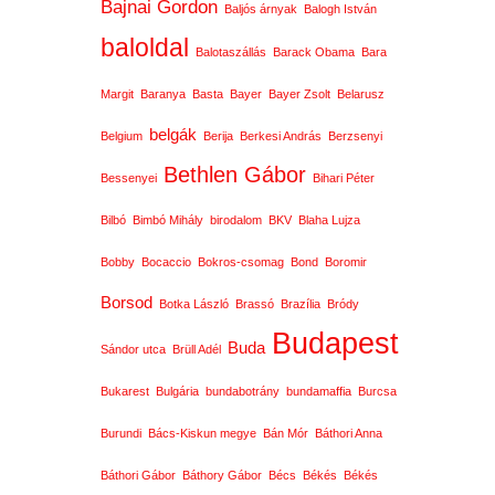
Bajnai Gordon
Baljós árnyak
Balogh István
baloldal
Balotaszállás
Barack Obama
Bara
Margit
Baranya
Basta
Bayer
Bayer Zsolt
Belarusz
belgák
Belgium
Berija
Berkesi András
Berzsenyi
Bethlen Gábor
Bessenyei
Bihari Péter
Bilbó
Bimbó Mihály
birodalom
BKV
Blaha Lujza
Bobby
Bocaccio
Bokros-csomag
Bond
Boromir
Borsod
Botka László
Brassó
Brazília
Bródy
Budapest
Buda
Sándor utca
Brüll Adél
Bukarest
Bulgária
bundabotrány
bundamaffia
Burcsa
Burundi
Bács-Kiskun megye
Bán Mór
Báthori Anna
Báthori Gábor
Báthory Gábor
Bécs
Békés
Békés