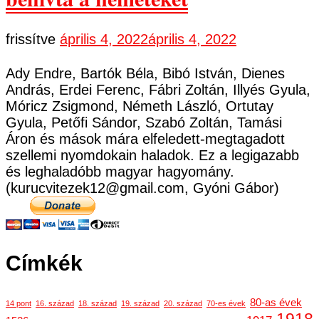
frissítve
április 4, 2022
április 4, 2022
Ady Endre, Bartók Béla, Bibó István, Dienes
András, Erdei Ferenc, Fábri Zoltán, Illyés Gyula,
Móricz Zsigmond, Németh László, Ortutay
Gyula, Petőfi Sándor, Szabó Zoltán, Tamási
Áron és mások mára elfeledett-megtagadott
szellemi nyomdokain haladok. Ez a legigazabb
és leghaladóbb magyar hagyomány.
(kurucvitezek12@gmail.com, Gyóni Gábor)
Címkék
80-as évek
14 pont
16. század
18. század
19. század
20. század
70-es évek