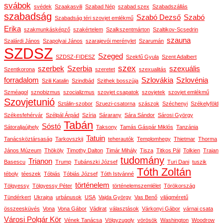
svábok
svédek
Szaakasvili
Szabad Nép
szabad szex
Szabadszállás
szabadság
Szabó Dezső
Szabó
Szabadság téri szovjet emlékmű
Erika
szakmunkásképző
szakértelem
Szalkszentmárton
Szaltikov-Scsedrin
szauna
Szalárdi János
Szapolyai János
szarajevói merénylet
Szarumán
SZDSZ
Szeged
SZDSZ-FIDESZ
Szekfű Gyula
Szent Adalbert
szex
szerbek
Szerbia
szexuális
Szentkorona
szeretet
szexualitás
forradalom
Szlovákia
Szlovénia
Szili Katalin
Szindbád
Szithek bosszúja
Szméagol
sznobizmus
szocializmus
szovjet csapatok
szovjetek
szovjet emlékmű
Szovjetunió
Sztálin-szobor
Szuezi-csatorna
szászok
Széchenyi
Székelyföld
Székesfehérvár
Szélpál Árpád
Szíria
Sárarany
Sára Sándor
Sárosi György
Tabán
Sóstó
Sátoraljaújhely
Taksony
Tamás Gáspár Miklós
Tanzánia
Tatuin
Tanácsköztársaság
Tarkovszkij
teherautók
Templomhegy
Thietmar
Thorma
János Múzeum
Thököly
Timothy Dalton
Timár Mihály
Tisza
Titkos Pál
Tolkien
Traian
tudomány
Trianon
Basescu
Trump
Tubánszki József
Turi Dani
tuszik
Tóth Zoltán
téboly
téeszek
Tóbiás
Tóbiás József
Tóth Istvánné
történelem
Tölgyessy
Tölgyessy Péter
történelemszemlélet
Törökország
Tündérkert
Ukrajna
urbánusok
USA
Vajda György
Vas Benő
világméretű
összeesküvés
Vona
Vona Gábor
Vádirat
választások
Várkonyi Gábor
várnai csata
Városi Polgár Kör
Vének Tanácsa
Völgyzugoly
vörösök
Washington
Woodrow