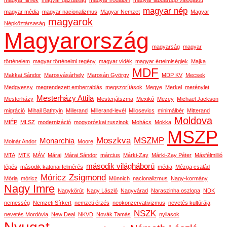
magyar filmek
magyar gazdaság
magyar irodalom
magyar labdarúgó válogatott
magyar nép
magyar média
magyar nacionalizmus
Magyar Nemzet
Magyar
magyarok
Népköztársaság
Magyarország
magyarság
magyar
történelem
magyar történelmi regény
magyar vidék
magyar értelmiségiek
Majka
MDF
Makkai Sándor
Marosvásárhely
Marosán György
MDP KV
Mecsek
Medgyessy
megrendezett emberrablás
megszorítások
Megye
Merkel
merénylet
Mesterházy Attila
Mesterházy
Mesterjátszma
Mexikó
Mezey
Michael Jackson
migráció
Mihail Bathtyin
Millerand
Millerand-levél
Milosevics
minimálbér
Mitterand
Moldova
MIÉP
MLSZ
modernizáció
mogyoróskai ruszinok
Mohács
Mokka
MSZP
Moszkva
MSZMP
Monarchia
Molnár Andor
Moore
MTA
MTK
MÁV
Márai
Márai Sándor
március
Márki-Zay
Márki-Zay Péter
Másfélmillió
második világháború
lépés
második katonai felmérés
média
Mézga család
Móricz Zsigmond
Mória
móricz
Münnich
nacionalizmus
Nagy-kormány
Nagy Imre
Nagykörút
Nagy László
Nagyvárad
Naraszinha oszlopa
NDK
nemesség
Nemzeti Sírkert
nemzeti érzés
neokonzervativizmus
nevetés kultúrája
NSZK
nevetés Mordóvia
New Deal
NKVD
Novák Tamás
nyilasok