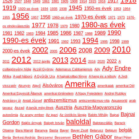
1918
1917
1526
1527
1848
1849
1861
1881
1905
1908
1914
1915
1916
1919
1945
1950-es évek
1920-as évek
1934
1935
1938
1953
1954
1956
1970-es évek
1958
1955
1957
1960-as évek
1971
1973
1976-
1980-as évek
1977
1978
1980
os elnökválasztás
1979
1990
1985
1986
1989
1981
1982
1984
1987
1983
1988
1990-es évek
1994
1991
1993
1998
1992
1995
1999
2010
2006
2002
2009
2008
2000-es évek
2005
2012
2013
2014
2022
2011
2012 április
2016
2020
A
Ady Endre
csillagösvény hídja
Aczél György
Ademarus Cabbaniensis
Ady
Afrika
A gall háború
A Gyűrűk Ura
A hajnalcsillag fénye
A hang és a téboly
A Jedi
Amerika
Alsóváros
visszatér
Akunyin
Algyő
amerikaiak
amerikai Dél
Amerikai Egyesült Államok
amerikai történelem
A Nagy Fejedelem
Andrej Rubljov
antiszemitizmus
Andrássy út
Antall József
antiszemitizmus-vita
Aquaworld
arab
Ausztria
Ausztria-Magyarország
tavasz
Aszad
A tanúk még élnek
Bajnai
autonómia
Az arany ember
Az igazi
Az üstökös lángja
Babits Mihály
Bajnai
baloldal
Gordon
Baljós árnyak
Balogh István
Balotaszállás
Barack
belgák
Obama
Bara Margit
Baranya
Basta
Bayer
Bayer Zsolt
Belarusz
Belgium
Bethlen Gábor
Berija
Berkesi András
Berzsenyi
Bessenyei
Bihari Péter