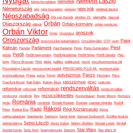
Nyugat
Németh László
németek
Néma forradalom
Németország
népi írók
nép
népi mozgalom
népiség
népligeti diszkó
Népszabadság
Obi-van Kenobi
október 23.
olajmaffia
olaszok
Orbán
Olaszország
Orbán-kormány
oláhok
orbán-rendszer:
Orbán Viktor
oroszok
Origo
Orosháza
Oroszország
Pajor
oroszországi polgárháború
Országgyűlés
OTP
over
Pest
Kálmán
Parlament
Pamela
Paul Kagame
Pepsi
Pepsi Generation
Petőfi
pestis
Petőfi-hagyomány
Petőfi Akadémia
Petőfi Népe
Petőfi Sándor
Piac-
hegy
Pierce Brosnan
Pirtó
plebs
politika
politikusok
pornó
posztkommunista elit
Posztobányi László
posztszovjet modell
PRESSCARD PLUS Kft.
promiszkuitás
putyinizmus
Párizs
provincializmus
Prága
puma
Putyin
Pázmány
Pécs
rasszizmus
Querfurti Brunó
Rab Ráby
Rajnay Ákos
REAC
reakciós
rendszerváltás
reformkor
reformáció
reformok
rendszerváltás
rezsicsökkentés
rendszere
rendőrök
Rey
Rockenbauer
Roger Moore
Romsics
Románia
Ignác
románok
Ronald Reagan
Ruanda
ruandai népirtás
Rudolf
Rákosi
Rádió
Régi Köztársaság
Péter
Ruttkai Éva
Róma
sajtószabadság
Salgótarján
Salzburg
Samir Amin
Samuel Dodsworth
Schiffer András
Sepsi László
Selmecbánya
Seres Gábor
Sidney Sheldon
Sinclair Lewis
Skyfall
Star Wars
Somfai István
Soós Imre
Spanyolország
Spectre
Star Wars III