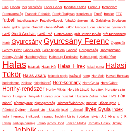
Finn
Florida
foci
focivébék
Fodor Gábor
fogadási csalás
Forma-1
forradalom
Franciaország
Francois Rabelais
Franjo Tudjman
freudizmus
Frodó
frontier
FTC
futball
futballcsalások
Futballgyilkosok
futballtörténelem
fák
Galaktikus Birodalom
Gallia
gallok
game
Gandalf
Ganz-MÁVAG
GDP
George Lucas
Gerecse
germánok
Gerő András
Gerő
Gerő Ernő
Gintaro Aono
gróf Bethlen István
gróf Klebelsberg
Gyurcsány Ferenc
Gyurcsány
Kunó
Gyurgyák
György Péter
Gábris vitéz
Géza fejedelem
Gödöllő
Görögország
Habayarimana
Habony Árpád
Habsburg Albert
Habsburg Ferdinánd
Habsburgok
Hajdú Péter
Halas
Halasi
Halasi Hírek
halasiak
Halasi Hét
halasi puma
Tükör
Halas Zsaru
halottak napja
halászlé
hang
Han Solo
Havasi Bertalan
Horn-kormány
hedonizmus
Hellasz
hidegháború
Horn Gyula
Horn Gábor
Horthy-rendszer
Horthy Miklós
Horváth László
horvátok
Horvátország
humor
Hungária
Hunyadi
Hunyadi utca
husziták
Huszárik Zoltán
hutuk
HVG
HÖK
háború
hígmagyarok
hígmagyarság
Hódmezővásárhely
hübrisz
Hősök ligete
I.
Illyés Gyula
Index
Rákóczi György
I. Szulejmán
I. Ulászló
igazi
II. József
India
Internetto
intrikusok
Irapuato
Irodalmi Ujság
irodalom
István
J. J. Abrams
J. R.
Ewing
Jadviga párnája
Jakab
james Bond
Jancsó Miklós
Jaroslav Hašek
Jimmy
Jobbik