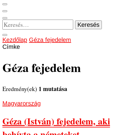
Keresés:
Kezdőlap
Géza fejedelem
Címke
Géza fejedelem
1 mutatása
Eredmény(ek)
Magyarország
Géza (István) fejedelem, aki
behívta a németeket