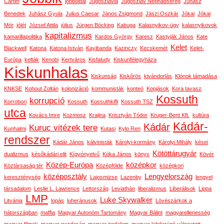
Carter
jobboldal
Jugoszlávia
Jugoszláv Néphadsereg
Juhász
Benedek
Juhász Gyula
Julius Caesar
János Zsigmond
Jászi Oszkár
Jókai
Jókai
Mór
jólét
József Attila
július
Jürgen Böcking
Kabuga
Kalasnyikov-ügy
kalasnyikovok
kapitalizmus
kamarillapolitika
Kardos György
Karesz
Kastyják János
Kate
Kelet
Blackwell
Katona
Katona István
Kayibanda
Kazinczy
Kecskemét
Kelet-
Európa
kelták
Kenobi
Kertváros
Kisfaludy
Kiskunfélegyháza
Kiskunhalas
Kiskunság
Kiskőrös
kivándorlás
Klónok támadása
KNKSE
Kohout Zoltán
kolonizáció
kommunisták
konteó
Kopjások
Kora tavasz
Kossuth
korrupció
Korrobori
Kossuth
Kossuthkifli
Kossuth TSZ
utca
Kovács Imre
Kozmosz
Krajina
Krisztyán Tódor
Kruger-Bent Kft.
kultúra
Kádár-
Kádár
Kuruc vitézek tere
Kunhalmi
Kutasi
Kylo Ren
rendszer
Kádár János
kálvinisták
Károlyi-kormány
Károlyi Mihály
kései
Kötöttárugyár
dualizmus
későkádári elit
Kígyónyelvű
Kóka János
könyv
Kövér
Közép-Európa
középkor
Köztársaság tér
Középfölde
középkori
középosztály
Lengyelország
kereszténység
Lajosmizse
Lazenby
lengyel
társadalom
Leslie L. Lawrence
Lettország
Leviathán
liberalizmus
Liberálisok
Lippa
LMP
Luke Skywalker
Litvánia
lopás
luheránusok
Lövészárkok a
hátországban
maffia
Magyar Autonóm Tartomány
Magyar Bálint
magyarellenesség