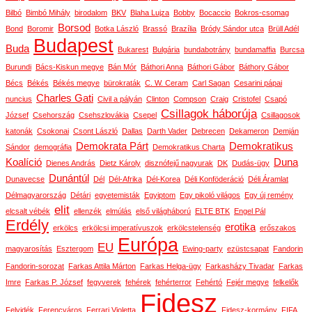
Bilbó
Bimbó Mihály
birodalom
BKV
Blaha Lujza
Bobby
Bocaccio
Bokros-csomag
Borsod
Bond
Boromir
Botka László
Brassó
Brazília
Bródy Sándor utca
Brüll Adél
Budapest
Buda
Bukarest
Bulgária
bundabotrány
bundamaffia
Burcsa
Burundi
Bács-Kiskun megye
Bán Mór
Báthori Anna
Báthori Gábor
Báthory Gábor
Bécs
Békés
Békés megye
bürokraták
C. W. Ceram
Carl Sagan
Cesarini pápai
Charles Gati
nuncius
Civil a pályán
Clinton
Compson
Craig
Cristofel
Csapó
Csillagok háborúja
József
Csehország
Csehszlovákia
Csepel
Csillagosok
katonák
Csokonai
Csont László
Dallas
Darth Vader
Debrecen
Dekameron
Demján
Demokrata Párt
Demokratikus
Sándor
demográfia
Demokratikus Charta
Koalíció
Duna
Dienes András
Dietz Károly
disznófejű nagyurak
DK
Dudás-ügy
Dunántúl
Dunavecse
Dél
Dél-Afrika
Dél-Korea
Déli Konföderáció
Déli Áramlat
Délmagyarország
Détári
egyetemisták
Egyiptom
Egy pikoló világos
Egy új remény
elit
elcsalt vébék
ellenzék
elmúlás
első világháború
ELTE BTK
Engel Pál
Erdély
erotika
erkölcs
erkölcsi imperatívuszok
erkölcstelenség
erőszakos
Európa
EU
magyarosítás
Esztergom
Ewing-party
ezüstcsapat
Fandorin
Fandorin-sorozat
Farkas Attila Márton
Farkas Helga-ügy
Farkasházy Tivadar
Farkas
Imre
Farkas P. József
fegyverek
fehérek
fehérterror
Fehértó
Fejér megye
felkelők
Fidesz
Felvidék
Ferencváros
Ferrari Violetta
Fidesz-kormány
FIFA