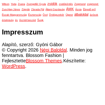
zsidók
Wilson
Yoda
Zsana
Zsengellér Gyula
zsidókérdés
Zsigmond
zsigmond:
ÁMK
Zuschlag János
Zágráb
Závada Pál
Állami Gazdaság
Ázsia
Ébredő erő
álbaloldal
Észak-Magyarország
Észtország
Ózd
Ördögszekér
Újpest
ávósok
értelmiség
és
őszödi beszéd
Švejk
Impresszum
Alapító, szerző: Gyóni Gábor
© Copyright 2026
Népi Baloldal
. Minden jog
fenntartva.
Blossom Fashion |
Fejlesztette
Blossom Themes
.Készítette:
WordPress
.