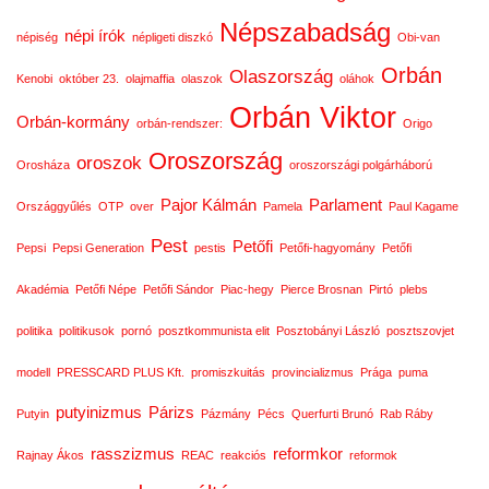
Népszabadság
népi írók
népiség
népligeti diszkó
Obi-van
Orbán
Olaszország
Kenobi
október 23.
olajmaffia
olaszok
oláhok
Orbán Viktor
Orbán-kormány
orbán-rendszer:
Origo
Oroszország
oroszok
Orosháza
oroszországi polgárháború
Pajor Kálmán
Parlament
Országgyűlés
OTP
over
Pamela
Paul Kagame
Pest
Petőfi
Pepsi
Pepsi Generation
pestis
Petőfi-hagyomány
Petőfi
Akadémia
Petőfi Népe
Petőfi Sándor
Piac-hegy
Pierce Brosnan
Pirtó
plebs
politika
politikusok
pornó
posztkommunista elit
Posztobányi László
posztszovjet
modell
PRESSCARD PLUS Kft.
promiszkuitás
provincializmus
Prága
puma
putyinizmus
Párizs
Putyin
Pázmány
Pécs
Querfurti Brunó
Rab Ráby
rasszizmus
reformkor
Rajnay Ákos
REAC
reakciós
reformok