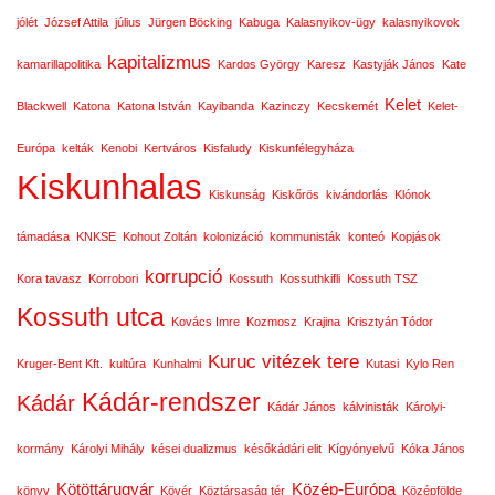
jólét
József Attila
július
Jürgen Böcking
Kabuga
Kalasnyikov-ügy
kalasnyikovok
kapitalizmus
kamarillapolitika
Kardos György
Karesz
Kastyják János
Kate
Kelet
Blackwell
Katona
Katona István
Kayibanda
Kazinczy
Kecskemét
Kelet-
Európa
kelták
Kenobi
Kertváros
Kisfaludy
Kiskunfélegyháza
Kiskunhalas
Kiskunság
Kiskőrös
kivándorlás
Klónok
támadása
KNKSE
Kohout Zoltán
kolonizáció
kommunisták
konteó
Kopjások
korrupció
Kora tavasz
Korrobori
Kossuth
Kossuthkifli
Kossuth TSZ
Kossuth utca
Kovács Imre
Kozmosz
Krajina
Krisztyán Tódor
Kuruc vitézek tere
Kruger-Bent Kft.
kultúra
Kunhalmi
Kutasi
Kylo Ren
Kádár-rendszer
Kádár
Kádár János
kálvinisták
Károlyi-
kormány
Károlyi Mihály
kései dualizmus
későkádári elit
Kígyónyelvű
Kóka János
Kötöttárugyár
Közép-Európa
könyv
Kövér
Köztársaság tér
Középfölde