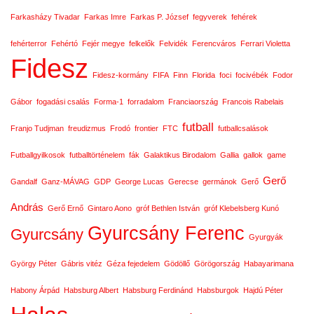
Farkasházy Tivadar
Farkas Imre
Farkas P. József
fegyverek
fehérek
fehérterror
Fehértó
Fejér megye
felkelők
Felvidék
Ferencváros
Ferrari Violetta
Fidesz
Fidesz-kormány
FIFA
Finn
Florida
foci
focivébék
Fodor
Gábor
fogadási csalás
Forma-1
forradalom
Franciaország
Francois Rabelais
futball
Franjo Tudjman
freudizmus
Frodó
frontier
FTC
futballcsalások
Futballgyilkosok
futballtörténelem
fák
Galaktikus Birodalom
Gallia
gallok
game
Gerő
Gandalf
Ganz-MÁVAG
GDP
George Lucas
Gerecse
germánok
Gerő
András
Gerő Ernő
Gintaro Aono
gróf Bethlen István
gróf Klebelsberg Kunó
Gyurcsány Ferenc
Gyurcsány
Gyurgyák
György Péter
Gábris vitéz
Géza fejedelem
Gödöllő
Görögország
Habayarimana
Habony Árpád
Habsburg Albert
Habsburg Ferdinánd
Habsburgok
Hajdú Péter