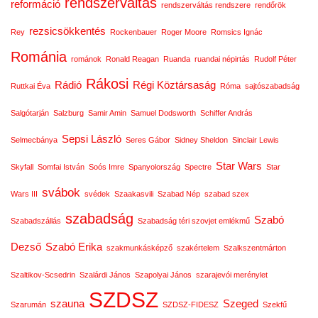
rendszerváltás
reformáció
rendszerváltás rendszere
rendőrök
rezsicsökkentés
Rey
Rockenbauer
Roger Moore
Romsics Ignác
Románia
románok
Ronald Reagan
Ruanda
ruandai népirtás
Rudolf Péter
Rákosi
Rádió
Régi Köztársaság
Ruttkai Éva
Róma
sajtószabadság
Salgótarján
Salzburg
Samir Amin
Samuel Dodsworth
Schiffer András
Sepsi László
Selmecbánya
Seres Gábor
Sidney Sheldon
Sinclair Lewis
Star Wars
Skyfall
Somfai István
Soós Imre
Spanyolország
Spectre
Star
svábok
Wars III
svédek
Szaakasvili
Szabad Nép
szabad szex
szabadság
Szabó
Szabadszállás
Szabadság téri szovjet emlékmű
Dezső
Szabó Erika
szakmunkásképző
szakértelem
Szalkszentmárton
Szaltikov-Scsedrin
Szalárdi János
Szapolyai János
szarajevói merénylet
SZDSZ
szauna
Szeged
Szarumán
SZDSZ-FIDESZ
Szekfű