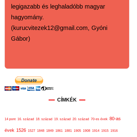
legigazabb és leghaladóbb magyar
hagyomány.
(kurucvitezek12@gmail.com, Gyóni
Gábor)
CÍMKÉK
80-as
14 pont
16. század
18. század
19. század
20. század
70-es évek
évek
1526
1527
1848
1849
1861
1881
1905
1908
1914
1915
1916