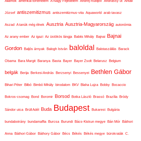
Államok
amerikai történelem
A Nagy Fejedelem
Andrej Rubljov
Andrássy út
Antall
antiszemitizmus
József
antiszemitizmus-vita
Aquaworld
arab tavasz
Ausztria
Ausztria-Magyarország
Aszad
A tanúk még élnek
autonómia
Bajnai
Az arany ember
Az igazi
Az üstökös lángja
Babits Mihály
Bajnai
baloldal
Gordon
Baljós árnyak
Balogh István
Balotaszállás
Barack
Obama
Bara Margit
Baranya
Basta
Bayer
Bayer Zsolt
Belarusz
Belgium
Bethlen Gábor
belgák
Berija
Berkesi András
Berzsenyi
Bessenyei
Bihari Péter
Bilbó
Bimbó Mihály
birodalom
BKV
Blaha Lujza
Bobby
Bocaccio
Borsod
Bokros-csomag
Bond
Boromir
Botka László
Brassó
Brazília
Bródy
Budapest
Buda
Sándor utca
Brüll Adél
Bukarest
Bulgária
bundabotrány
bundamaffia
Burcsa
Burundi
Bács-Kiskun megye
Bán Mór
Báthori
Anna
Báthori Gábor
Báthory Gábor
Bécs
Békés
Békés megye
bürokraták
C.