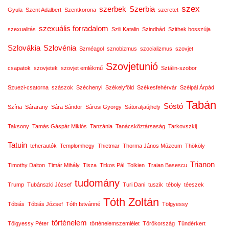
szex
szerbek
Szerbia
Gyula
Szent Adalbert
Szentkorona
szeretet
szexuális forradalom
szexualitás
Szili Katalin
Szindbád
Szithek bosszúja
Szlovákia
Szlovénia
Szméagol
sznobizmus
szocializmus
szovjet
Szovjetunió
csapatok
szovjetek
szovjet emlékmű
Sztálin-szobor
Szuezi-csatorna
szászok
Széchenyi
Székelyföld
Székesfehérvár
Szélpál Árpád
Tabán
Sóstó
Szíria
Sárarany
Sára Sándor
Sárosi György
Sátoraljaújhely
Taksony
Tamás Gáspár Miklós
Tanzánia
Tanácsköztársaság
Tarkovszkij
Tatuin
teherautók
Templomhegy
Thietmar
Thorma János Múzeum
Thököly
Trianon
Timothy Dalton
Timár Mihály
Tisza
Titkos Pál
Tolkien
Traian Basescu
tudomány
Trump
Tubánszki József
Turi Dani
tuszik
téboly
téeszek
Tóth Zoltán
Tóbiás
Tóbiás József
Tóth Istvánné
Tölgyessy
történelem
Tölgyessy Péter
történelemszemlélet
Törökország
Tündérkert