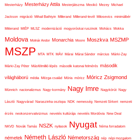
Mesterházy Attila
Mesterházy
Mesterjátszma
Mexikó
Mezey
Michael
Jackson
migráció
Mihail Bathtyin
Millerand
Millerand-levél
Milosevics
minimálbér
Mitterand
MIÉP
MLSZ
modernizáció
mogyoróskai ruszinok
Mohács
Mokka
Moldova
Moszkva
MSZMP
Monarchia
Molnár Andor
Moore
MSZP
MTA
MTK
MÁV
Márai
Márai Sándor
március
Márki-Zay
második
Márki-Zay Péter
Másfélmillió lépés
második katonai felmérés
Móricz Zsigmond
világháború
média
Mézga család
Mória
móricz
Nagy Imre
Münnich
nacionalizmus
Nagy-kormány
Nagykörút
Nagy
László
Nagyvárad
Naraszinha oszlopa
NDK
nemesség
Nemzeti Sírkert
nemzeti
érzés
neokonzervativizmus
nevetés kultúrája
nevetés Mordóvia
New Deal
Nyugat
NSZK
NKVD
Novák Tamás
nyilasok
Néma forradalom
Németh László
Németország
németek
nép
népi mozgalom