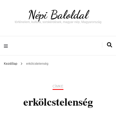
Népi Baloldal
történelem, kultúra, sorskérdések, magyar nép, Magyarország
Kezdőlap
erkölcstelenség
CÍMKE
erkölcstelenség