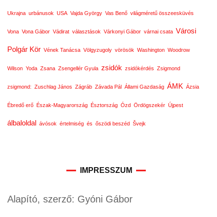
Ukrajna
urbánusok
USA
Vajda György
Vas Benő
világméretű összeesküvés
Városi
Vona
Vona Gábor
Vádirat
választások
Várkonyi Gábor
várnai csata
Polgár Kör
Vének Tanácsa
Völgyzugoly
vörösök
Washington
Woodrow
zsidók
Wilson
Yoda
Zsana
Zsengellér Gyula
zsidókérdés
Zsigmond
ÁMK
zsigmond:
Zuschlag János
Zágráb
Závada Pál
Állami Gazdaság
Ázsia
Ébredő erő
Észak-Magyarország
Észtország
Ózd
Ördögszekér
Újpest
álbaloldal
ávósok
értelmiség
és
őszödi beszéd
Švejk
IMPRESSZUM
Alapító, szerző: Gyóni Gábor