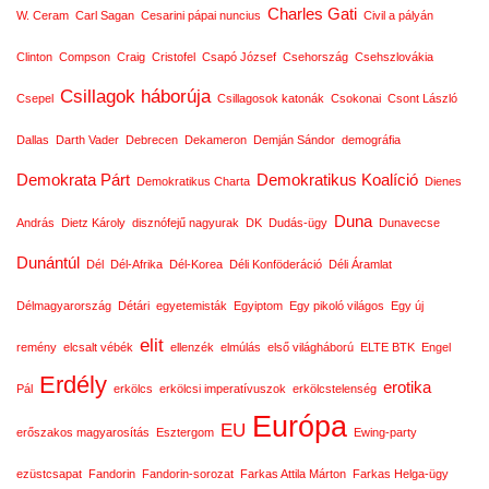
Charles Gati
W. Ceram
Carl Sagan
Cesarini pápai nuncius
Civil a pályán
Clinton
Compson
Craig
Cristofel
Csapó József
Csehország
Csehszlovákia
Csillagok háborúja
Csepel
Csillagosok katonák
Csokonai
Csont László
Dallas
Darth Vader
Debrecen
Dekameron
Demján Sándor
demográfia
Demokrata Párt
Demokratikus Koalíció
Demokratikus Charta
Dienes
Duna
András
Dietz Károly
disznófejű nagyurak
DK
Dudás-ügy
Dunavecse
Dunántúl
Dél
Dél-Afrika
Dél-Korea
Déli Konföderáció
Déli Áramlat
Délmagyarország
Détári
egyetemisták
Egyiptom
Egy pikoló világos
Egy új
elit
remény
elcsalt vébék
ellenzék
elmúlás
első világháború
ELTE BTK
Engel
Erdély
erotika
Pál
erkölcs
erkölcsi imperatívuszok
erkölcstelenség
Európa
EU
erőszakos magyarosítás
Esztergom
Ewing-party
ezüstcsapat
Fandorin
Fandorin-sorozat
Farkas Attila Márton
Farkas Helga-ügy