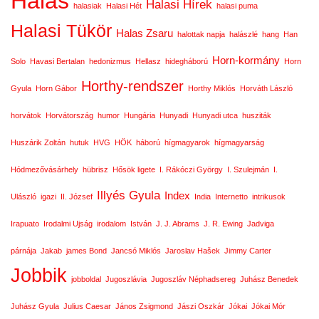
Halas
Halasi Hírek
halasiak
Halasi Hét
halasi puma
Halasi Tükör
Halas Zsaru
halottak napja
halászlé
hang
Han
Horn-kormány
Solo
Havasi Bertalan
hedonizmus
Hellasz
hidegháború
Horn
Horthy-rendszer
Gyula
Horn Gábor
Horthy Miklós
Horváth László
horvátok
Horvátország
humor
Hungária
Hunyadi
Hunyadi utca
husziták
Huszárik Zoltán
hutuk
HVG
HÖK
háború
hígmagyarok
hígmagyarság
Hódmezővásárhely
hübrisz
Hősök ligete
I. Rákóczi György
I. Szulejmán
I.
Illyés Gyula
Index
Ulászló
igazi
II. József
India
Internetto
intrikusok
Irapuato
Irodalmi Ujság
irodalom
István
J. J. Abrams
J. R. Ewing
Jadviga
párnája
Jakab
james Bond
Jancsó Miklós
Jaroslav Hašek
Jimmy Carter
Jobbik
jobboldal
Jugoszlávia
Jugoszláv Néphadsereg
Juhász Benedek
Juhász Gyula
Julius Caesar
János Zsigmond
Jászi Oszkár
Jókai
Jókai Mór