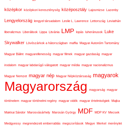
középkor
középosztály
középkori kereszténység
Lajosmizse
Lazenby
Lengyelország
lengyel társadalom
Leslie L. Lawrence
Lettország
Leviathán
LMP
Luke
liberalizmus
Liberálisok
Lippa
Litvánia
lopás
luheránusok
Skywalker
Lövészárkok a hátországban
maffia
Magyar Autonóm Tartomány
Magyar Bálint
magyarellenesség
magyar filmek
magyar gazdaság
magyar
irodalom
magyar labdarúgó válogatott
magyar média
magyar nacionalizmus
magyarok
magyar nép
Magyar Nemzet
Magyar Népköztársaság
Magyarország
magyarság
magyar
történelem
magyar történelmi regény
magyar vidék
magyar értelmiségiek
Majka
MDF
Makkai Sándor
Marosvásárhely
Marosán György
MDP KV
Mecsek
Medgyessy
megrendezett emberrablás
megszorítások
Megye
Merkel
merénylet