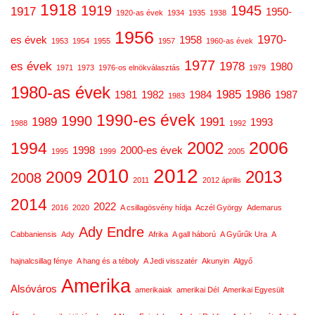
1918
1919
1945
1917
1950-
1920-as évek
1934
1935
1938
1956
1970-
es évek
1958
1953
1954
1955
1957
1960-as évek
1977
es évek
1978
1980
1971
1973
1976-os elnökválasztás
1979
1980-as évek
1985
1986
1981
1982
1984
1987
1983
1990-es évek
1990
1989
1991
1993
1988
1992
2006
2002
1994
1998
2000-es évek
1995
1999
2005
2012
2010
2013
2009
2008
2011
2012 április
2014
2022
2016
2020
A csillagösvény hídja
Aczél György
Ademarus
Ady Endre
Cabbaniensis
Ady
Afrika
A gall háború
A Gyűrűk Ura
A
hajnalcsillag fénye
A hang és a téboly
A Jedi visszatér
Akunyin
Algyő
Amerika
Alsóváros
amerikaiak
amerikai Dél
Amerikai Egyesült