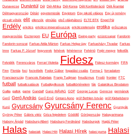
Dunántúl
Dunavecse
Dél
Dél-Afrika
Dél-Korea
Déli Konföderáció
Déli Áramlat
Délmagyarország
Détári
egyetemisták
Egyiptom
Egy pikoló világos
Egy új remény
elit
elcsalt vébék
ellenzék
elmúlás
első világháború
ELTE BTK
Engel Pál
Erdély
erotika
erkölcs
erkölcsi imperatívuszok
erkölcstelenség
erőszakos
Európa
EU
magyarosítás
Esztergom
Ewing-party
ezüstcsapat
Fandorin
Fandorin-sorozat
Farkas Attila Márton
Farkas Helga-ügy
Farkasházy Tivadar
Farkas
Imre
Farkas P. József
fegyverek
fehérek
fehérterror
Fehértó
Fejér megye
felkelők
Fidesz
Felvidék
Ferencváros
Ferrari Violetta
Fidesz-kormány
FIFA
Finn
Florida
foci
focivébék
Fodor Gábor
fogadási csalás
Forma-1
forradalom
Franciaország
Francois Rabelais
Franjo Tudjman
freudizmus
Frodó
frontier
FTC
futball
futballcsalások
Futballgyilkosok
futballtörténelem
fák
Galaktikus Birodalom
Gallia
gallok
game
Gandalf
Ganz-MÁVAG
GDP
George Lucas
Gerecse
germánok
Gerő András
Gerő
Gerő Ernő
Gintaro Aono
gróf Bethlen István
gróf Klebelsberg
Gyurcsány Ferenc
Gyurcsány
Kunó
Gyurgyák
György Péter
Gábris vitéz
Géza fejedelem
Gödöllő
Görögország
Habayarimana
Habony Árpád
Habsburg Albert
Habsburg Ferdinánd
Habsburgok
Hajdú Péter
Halas
Halasi
Halasi Hírek
halasiak
Halasi Hét
halasi puma