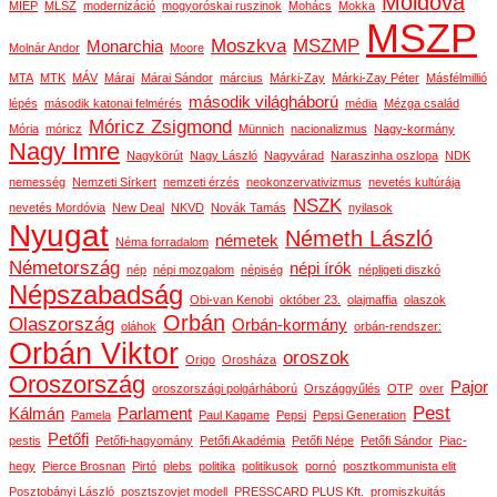
Moldova
MIÉP
MLSZ
modernizáció
mogyoróskai ruszinok
Mohács
Mokka
MSZP
Moszkva
MSZMP
Monarchia
Molnár Andor
Moore
MTA
MTK
MÁV
Márai
Márai Sándor
március
Márki-Zay
Márki-Zay Péter
Másfélmillió
második világháború
lépés
második katonai felmérés
média
Mézga család
Móricz Zsigmond
Mória
móricz
Münnich
nacionalizmus
Nagy-kormány
Nagy Imre
Nagykörút
Nagy László
Nagyvárad
Naraszinha oszlopa
NDK
nemesség
Nemzeti Sírkert
nemzeti érzés
neokonzervativizmus
nevetés kultúrája
NSZK
nevetés Mordóvia
New Deal
NKVD
Novák Tamás
nyilasok
Nyugat
Németh László
németek
Néma forradalom
Németország
népi írók
nép
népi mozgalom
népiség
népligeti diszkó
Népszabadság
Obi-van Kenobi
október 23.
olajmaffia
olaszok
Orbán
Olaszország
Orbán-kormány
oláhok
orbán-rendszer:
Orbán Viktor
oroszok
Origo
Orosháza
Oroszország
Pajor
oroszországi polgárháború
Országgyűlés
OTP
over
Pest
Kálmán
Parlament
Pamela
Paul Kagame
Pepsi
Pepsi Generation
Petőfi
pestis
Petőfi-hagyomány
Petőfi Akadémia
Petőfi Népe
Petőfi Sándor
Piac-
hegy
Pierce Brosnan
Pirtó
plebs
politika
politikusok
pornó
posztkommunista elit
Posztobányi László
posztszovjet modell
PRESSCARD PLUS Kft.
promiszkuitás