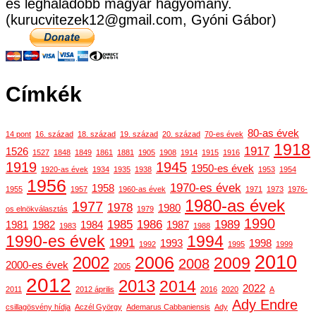
és leghaladóbb magyar hagyomány.
(kurucvitezek12@gmail.com, Gyóni Gábor)
Címkék
80-as évek
14 pont
16. század
18. század
19. század
20. század
70-es évek
1918
1917
1526
1527
1848
1849
1861
1881
1905
1908
1914
1915
1916
1919
1945
1950-es évek
1920-as évek
1934
1935
1938
1953
1954
1956
1970-es évek
1958
1955
1957
1960-as évek
1971
1973
1976-
1980-as évek
1977
1978
1980
os elnökválasztás
1979
1990
1985
1986
1989
1981
1982
1984
1987
1983
1988
1990-es évek
1994
1991
1993
1998
1992
1995
1999
2010
2006
2002
2009
2008
2000-es évek
2005
2012
2013
2014
2022
2011
2012 április
2016
2020
A
Ady Endre
csillagösvény hídja
Aczél György
Ademarus Cabbaniensis
Ady