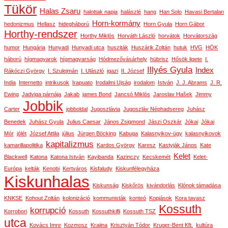
Tükör
Halas Zsaru
halottak napja
halászlé
hang
Han Solo
Havasi Bertalan
Horn-kormány
hedonizmus
Hellasz
hidegháború
Horn Gyula
Horn Gábor
Horthy-rendszer
Horthy Miklós
Horváth László
horvátok
Horvátország
humor
Hungária
Hunyadi
Hunyadi utca
husziták
Huszárik Zoltán
hutuk
HVG
HÖK
háború
hígmagyarok
hígmagyarság
Hódmezővásárhely
hübrisz
Hősök ligete
I.
Illyés Gyula
Index
Rákóczi György
I. Szulejmán
I. Ulászló
igazi
II. József
India
Internetto
intrikusok
Irapuato
Irodalmi Ujság
irodalom
István
J. J. Abrams
J. R.
Ewing
Jadviga párnája
Jakab
james Bond
Jancsó Miklós
Jaroslav Hašek
Jimmy
Jobbik
Carter
jobboldal
Jugoszlávia
Jugoszláv Néphadsereg
Juhász
Benedek
Juhász Gyula
Julius Caesar
János Zsigmond
Jászi Oszkár
Jókai
Jókai
Mór
jólét
József Attila
július
Jürgen Böcking
Kabuga
Kalasnyikov-ügy
kalasnyikovok
kapitalizmus
kamarillapolitika
Kardos György
Karesz
Kastyják János
Kate
Kelet
Blackwell
Katona
Katona István
Kayibanda
Kazinczy
Kecskemét
Kelet-
Európa
kelták
Kenobi
Kertváros
Kisfaludy
Kiskunfélegyháza
Kiskunhalas
Kiskunság
Kiskőrös
kivándorlás
Klónok támadása
KNKSE
Kohout Zoltán
kolonizáció
kommunisták
konteó
Kopjások
Kora tavasz
Kossuth
korrupció
Korrobori
Kossuth
Kossuthkifli
Kossuth TSZ
utca
Kovács Imre
Kozmosz
Krajina
Krisztyán Tódor
Kruger-Bent Kft.
kultúra