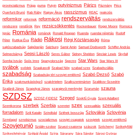
putyinizmus
Párizs
provincializmus
Prága
puma
Putyin
Pázmány
Pécs
rasszizmus
Querfurti Brunó
Rab Ráby
Rajnay Ákos
REAC
reakciós
rendszerváltás
reformkor
reformáció
reformok
rendszerváltás
rezsicsökkentés
rendszere
rendőrök
Rey
Rockenbauer
Roger Moore
Romsics
Románia
Ignác
románok
Ronald Reagan
Ruanda
ruandai népirtás
Rudolf
Rákosi
Rádió
Régi Köztársaság
Péter
Ruttkai Éva
Róma
sajtószabadság
Salgótarján
Salzburg
Samir Amin
Samuel Dodsworth
Schiffer András
Sepsi László
Selmecbánya
Seres Gábor
Sidney Sheldon
Sinclair Lewis
Skyfall
Star Wars
Somfai István
Soós Imre
Spanyolország
Spectre
Star Wars III
svábok
svédek
Szaakasvili
Szabad Nép
szabad szex
Szabadszállás
szabadság
Szabó Dezső
Szabó
Szabadság téri szovjet emlékmű
Erika
szakmunkásképző
szakértelem
Szalkszentmárton
Szaltikov-Scsedrin
szauna
Szalárdi János
Szapolyai János
szarajevói merénylet
Szarumán
SZDSZ
Szeged
SZDSZ-FIDESZ
Szekfű Gyula
Szent Adalbert
szex
szerbek
Szerbia
szexuális
Szentkorona
szeretet
szexualitás
forradalom
Szlovákia
Szlovénia
Szili Katalin
Szindbád
Szithek bosszúja
Szméagol
sznobizmus
szocializmus
szovjet csapatok
szovjetek
szovjet emlékmű
Szovjetunió
Sztálin-szobor
Szuezi-csatorna
szászok
Széchenyi
Székelyföld
Székesfehérvár
Szélpál Árpád
Szíria
Sárarany
Sára Sándor
Sárosi György