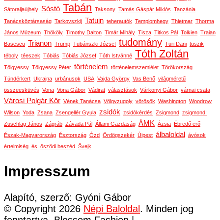
Tabán
Sóstó
Sátoraljaújhely
Taksony
Tamás Gáspár Miklós
Tanzánia
Tatuin
Tanácsköztársaság
Tarkovszkij
teherautók
Templomhegy
Thietmar
Thorma
János Múzeum
Thököly
Timothy Dalton
Timár Mihály
Tisza
Titkos Pál
Tolkien
Traian
tudomány
Trianon
Basescu
Trump
Tubánszki József
Turi Dani
tuszik
Tóth Zoltán
téboly
téeszek
Tóbiás
Tóbiás József
Tóth Istvánné
történelem
Tölgyessy
Tölgyessy Péter
történelemszemlélet
Törökország
Tündérkert
Ukrajna
urbánusok
USA
Vajda György
Vas Benő
világméretű
összeesküvés
Vona
Vona Gábor
Vádirat
választások
Várkonyi Gábor
várnai csata
Városi Polgár Kör
Vének Tanácsa
Völgyzugoly
vörösök
Washington
Woodrow
zsidók
Wilson
Yoda
Zsana
Zsengellér Gyula
zsidókérdés
Zsigmond
zsigmond:
ÁMK
Zuschlag János
Zágráb
Závada Pál
Állami Gazdaság
Ázsia
Ébredő erő
álbaloldal
Észak-Magyarország
Észtország
Ózd
Ördögszekér
Újpest
ávósok
értelmiség
és
őszödi beszéd
Švejk
Impresszum
Alapító, szerző: Gyóni Gábor
© Copyright 2026
Népi Baloldal
. Minden jog
fenntartva.
Blossom Fashion |