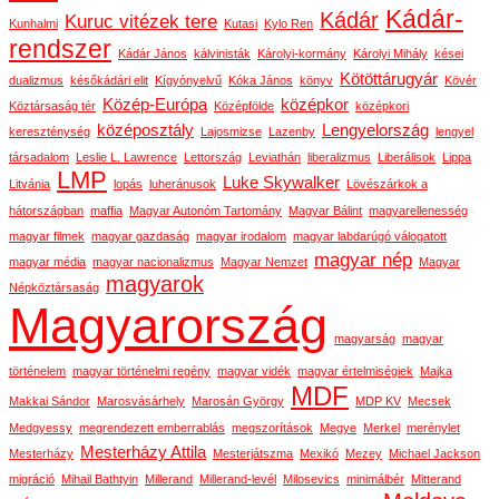
Kádár-
Kádár
Kuruc vitézek tere
Kunhalmi
Kutasi
Kylo Ren
rendszer
Kádár János
kálvinisták
Károlyi-kormány
Károlyi Mihály
kései
Kötöttárugyár
dualizmus
későkádári elit
Kígyónyelvű
Kóka János
könyv
Kövér
Közép-Európa
középkor
Köztársaság tér
Középfölde
középkori
középosztály
Lengyelország
kereszténység
Lajosmizse
Lazenby
lengyel
társadalom
Leslie L. Lawrence
Lettország
Leviathán
liberalizmus
Liberálisok
Lippa
LMP
Luke Skywalker
Litvánia
lopás
luheránusok
Lövészárkok a
hátországban
maffia
Magyar Autonóm Tartomány
Magyar Bálint
magyarellenesség
magyar filmek
magyar gazdaság
magyar irodalom
magyar labdarúgó válogatott
magyar nép
magyar média
magyar nacionalizmus
Magyar Nemzet
Magyar
magyarok
Népköztársaság
Magyarország
magyarság
magyar
történelem
magyar történelmi regény
magyar vidék
magyar értelmiségiek
Majka
MDF
Makkai Sándor
Marosvásárhely
Marosán György
MDP KV
Mecsek
Medgyessy
megrendezett emberrablás
megszorítások
Megye
Merkel
merénylet
Mesterházy Attila
Mesterházy
Mesterjátszma
Mexikó
Mezey
Michael Jackson
migráció
Mihail Bathtyin
Millerand
Millerand-levél
Milosevics
minimálbér
Mitterand