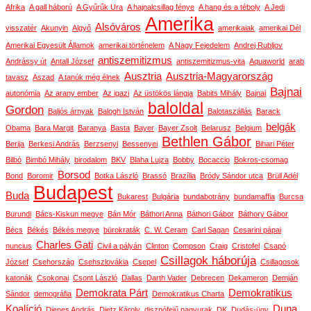
Afrika
A gall háború
A Gyűrűk Ura
A hajnalcsillag fénye
A hang és a téboly
A Jedi
Amerika
Alsóváros
visszatér
Akunyin
Algyő
amerikaiak
amerikai Dél
Amerikai Egyesült Államok
amerikai történelem
A Nagy Fejedelem
Andrej Rubljov
antiszemitizmus
Andrássy út
Antall József
antiszemitizmus-vita
Aquaworld
arab
Ausztria
Ausztria-Magyarország
tavasz
Aszad
A tanúk még élnek
Bajnai
autonómia
Az arany ember
Az igazi
Az üstökös lángja
Babits Mihály
Bajnai
baloldal
Gordon
Baljós árnyak
Balogh István
Balotaszállás
Barack
belgák
Obama
Bara Margit
Baranya
Basta
Bayer
Bayer Zsolt
Belarusz
Belgium
Bethlen Gábor
Berija
Berkesi András
Berzsenyi
Bessenyei
Bihari Péter
Bilbó
Bimbó Mihály
birodalom
BKV
Blaha Lujza
Bobby
Bocaccio
Bokros-csomag
Borsod
Bond
Boromir
Botka László
Brassó
Brazília
Bródy Sándor utca
Brüll Adél
Budapest
Buda
Bukarest
Bulgária
bundabotrány
bundamaffia
Burcsa
Burundi
Bács-Kiskun megye
Bán Mór
Báthori Anna
Báthori Gábor
Báthory Gábor
Bécs
Békés
Békés megye
bürokraták
C. W. Ceram
Carl Sagan
Cesarini pápai
Charles Gati
nuncius
Civil a pályán
Clinton
Compson
Craig
Cristofel
Csapó
Csillagok háborúja
József
Csehország
Csehszlovákia
Csepel
Csillagosok
katonák
Csokonai
Csont László
Dallas
Darth Vader
Debrecen
Dekameron
Demján
Demokrata Párt
Demokratikus
Sándor
demográfia
Demokratikus Charta
Koalíció
Duna
Dienes András
Dietz Károly
disznófejű nagyurak
DK
Dudás-ügy