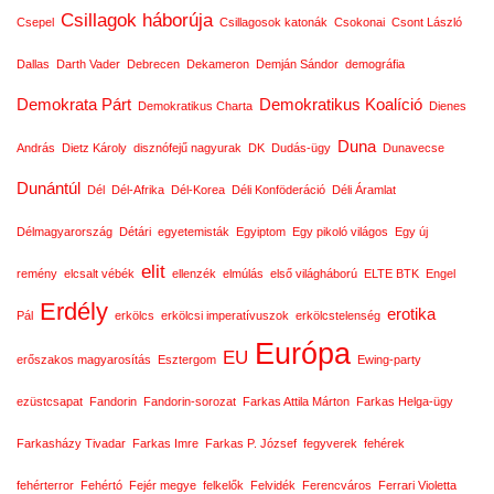
Csillagok háborúja
Csepel
Csillagosok katonák
Csokonai
Csont László
Dallas
Darth Vader
Debrecen
Dekameron
Demján Sándor
demográfia
Demokrata Párt
Demokratikus Koalíció
Demokratikus Charta
Dienes
Duna
András
Dietz Károly
disznófejű nagyurak
DK
Dudás-ügy
Dunavecse
Dunántúl
Dél
Dél-Afrika
Dél-Korea
Déli Konföderáció
Déli Áramlat
Délmagyarország
Détári
egyetemisták
Egyiptom
Egy pikoló világos
Egy új
elit
remény
elcsalt vébék
ellenzék
elmúlás
első világháború
ELTE BTK
Engel
Erdély
erotika
Pál
erkölcs
erkölcsi imperatívuszok
erkölcstelenség
Európa
EU
erőszakos magyarosítás
Esztergom
Ewing-party
ezüstcsapat
Fandorin
Fandorin-sorozat
Farkas Attila Márton
Farkas Helga-ügy
Farkasházy Tivadar
Farkas Imre
Farkas P. József
fegyverek
fehérek
fehérterror
Fehértó
Fejér megye
felkelők
Felvidék
Ferencváros
Ferrari Violetta