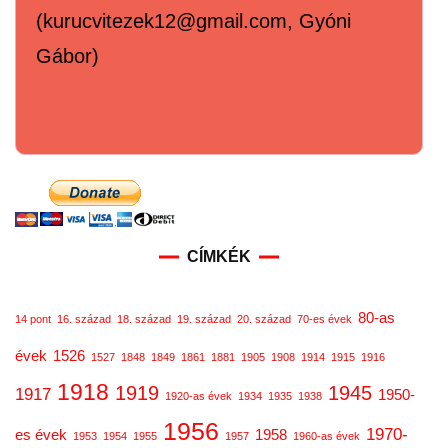
(kurucvitezek12@gmail.com, Gyóni
Gábor)
CÍMKÉK
80-as
14 pont
16. század
18. század
19. század
20. század
70-es évek
évek
1526
1527
1848
1849
1861
1881
1905
1908
1914
1915
1916
1918
1919
1945
1917
1950-
1920-as évek
1934
1935
1938
1956
1970-
es évek
1958
1953
1954
1955
1957
1960-as évek