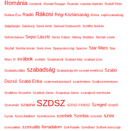
Románia
románok
Ronald Reagan
Ruanda
ruandai népirtás
Rudolf Péter
Rákosi
Rádió
Régi Köztársaság
Ruttkai Éva
Róma
sajtószabadság
Salgótarján
Salzburg
Samir Amin
Samuel Dodsworth
Schiffer András
Sepsi László
Selmecbánya
Seres Gábor
Sidney Sheldon
Sinclair Lewis
Star Wars
Skyfall
Somfai István
Soós Imre
Spanyolország
Spectre
Star
svábok
Wars III
svédek
Szaakasvili
Szabad Nép
szabad szex
szabadság
Szabó
Szabadszállás
Szabadság téri szovjet emlékmű
Dezső
Szabó Erika
szakmunkásképző
szakértelem
Szalkszentmárton
Szaltikov-Scsedrin
Szalárdi János
Szapolyai János
szarajevói merénylet
SZDSZ
szauna
Szeged
Szarumán
SZDSZ-FIDESZ
Szekfű
szex
szerbek
Szerbia
Gyula
Szent Adalbert
Szentkorona
szeretet
szexuális forradalom
szexualitás
Szili Katalin
Szindbád
Szithek bosszúja