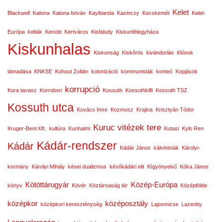
Kelet
Blackwell
Katona
Katona István
Kayibanda
Kazinczy
Kecskemét
Kelet-
Európa
kelták
Kenobi
Kertváros
Kisfaludy
Kiskunfélegyháza
Kiskunhalas
Kiskunság
Kiskőrös
kivándorlás
Klónok
támadása
KNKSE
Kohout Zoltán
kolonizáció
kommunisták
konteó
Kopjások
korrupció
Kora tavasz
Korrobori
Kossuth
Kossuthkifli
Kossuth TSZ
Kossuth utca
Kovács Imre
Kozmosz
Krajina
Krisztyán Tódor
Kuruc vitézek tere
Kruger-Bent Kft.
kultúra
Kunhalmi
Kutasi
Kylo Ren
Kádár-rendszer
Kádár
Kádár János
kálvinisták
Károlyi-
kormány
Károlyi Mihály
kései dualizmus
későkádári elit
Kígyónyelvű
Kóka János
Kötöttárugyár
Közép-Európa
könyv
Kövér
Köztársaság tér
Középfölde
középkor
középosztály
középkori kereszténység
Lajosmizse
Lazenby