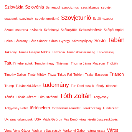
Szlovákia
Szlovénia
Szméagol
sznobizmus
szocializmus
szovjet
Szovjetunió
csapatok
szovjetek
szovjet emlékmű
Sztálin-szobor
Szuezi-csatorna
szászok
Széchenyi
Székelyföld
Székesfehérvár
Szélpál Árpád
Tabán
Sóstó
Szíria
Sárarany
Sára Sándor
Sárosi György
Sátoraljaújhely
Taksony
Tamás Gáspár Miklós
Tanzánia
Tanácsköztársaság
Tarkovszkij
Tatuin
teherautók
Templomhegy
Thietmar
Thorma János Múzeum
Thököly
Trianon
Timothy Dalton
Timár Mihály
Tisza
Titkos Pál
Tolkien
Traian Basescu
tudomány
Trump
Tubánszki József
Turi Dani
tuszik
téboly
téeszek
Tóth Zoltán
Tóbiás
Tóbiás József
Tóth Istvánné
Tölgyessy
történelem
Tölgyessy Péter
történelemszemlélet
Törökország
Tündérkert
Ukrajna
urbánusok
USA
Vajda György
Vas Benő
világméretű összeesküvés
Városi
Vona
Vona Gábor
Vádirat
választások
Várkonyi Gábor
várnai csata