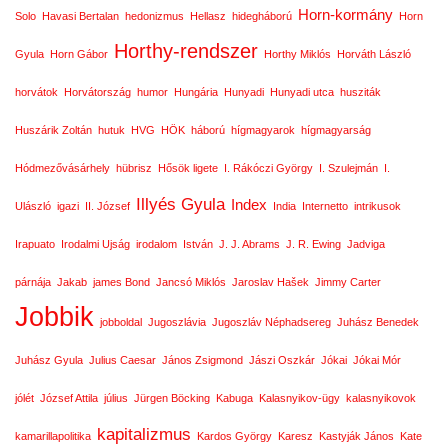
Horn-kormány
Solo
Havasi Bertalan
hedonizmus
Hellasz
hidegháború
Horn
Horthy-rendszer
Gyula
Horn Gábor
Horthy Miklós
Horváth László
horvátok
Horvátország
humor
Hungária
Hunyadi
Hunyadi utca
husziták
Huszárik Zoltán
hutuk
HVG
HÖK
háború
hígmagyarok
hígmagyarság
Hódmezővásárhely
hübrisz
Hősök ligete
I. Rákóczi György
I. Szulejmán
I.
Illyés Gyula
Index
Ulászló
igazi
II. József
India
Internetto
intrikusok
Irapuato
Irodalmi Ujság
irodalom
István
J. J. Abrams
J. R. Ewing
Jadviga
párnája
Jakab
james Bond
Jancsó Miklós
Jaroslav Hašek
Jimmy Carter
Jobbik
jobboldal
Jugoszlávia
Jugoszláv Néphadsereg
Juhász Benedek
Juhász Gyula
Julius Caesar
János Zsigmond
Jászi Oszkár
Jókai
Jókai Mór
jólét
József Attila
július
Jürgen Böcking
Kabuga
Kalasnyikov-ügy
kalasnyikovok
kapitalizmus
kamarillapolitika
Kardos György
Karesz
Kastyják János
Kate