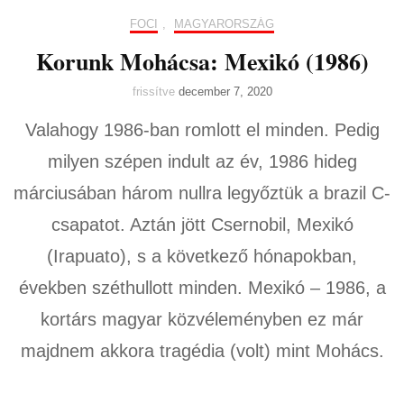
FOCI
,
MAGYARORSZÁG
Korunk Mohácsa: Mexikó (1986)
frissítve
december 7, 2020
Valahogy 1986-ban romlott el minden. Pedig
milyen szépen indult az év, 1986 hideg
márciusában három nullra legyőztük a brazil C-
csapatot. Aztán jött Csernobil, Mexikó
(Irapuato), s a következő hónapokban,
években széthullott minden. Mexikó – 1986, a
kortárs magyar közvéleményben ez már
majdnem akkora tragédia (volt) mint Mohács.