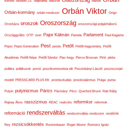
Kenobi
október 23.
olajmaffia
olaszok
oláhok
Orbán Viktor
Orbán-kormány
orbán-rendszer:
Origo
Oroszország
oroszok
Orosháza
oroszországi polgárháború
Pajor Kálmán
Parlament
Országgyűlés
OTP
over
Pamela
Paul Kagame
Pest
Petőfi
Pepsi
Pepsi Generation
pestis
Petőfi-hagyomány
Petőfi
Akadémia
Petőfi Népe
Petőfi Sándor
Piac-hegy
Pierce Brosnan
Pirtó
plebs
politika
politikusok
pornó
posztkommunista elit
Posztobányi László
posztszovjet
modell
PRESSCARD PLUS Kft.
promiszkuitás
provincializmus
Prága
puma
putyinizmus
Párizs
Putyin
Pázmány
Pécs
Querfurti Brunó
Rab Ráby
rasszizmus
reformkor
Rajnay Ákos
REAC
reakciós
reformok
rendszerváltás
reformáció
rendszerváltás rendszere
rendőrök
rezsicsökkentés
Rey
Rockenbauer
Roger Moore
Romsics Ignác