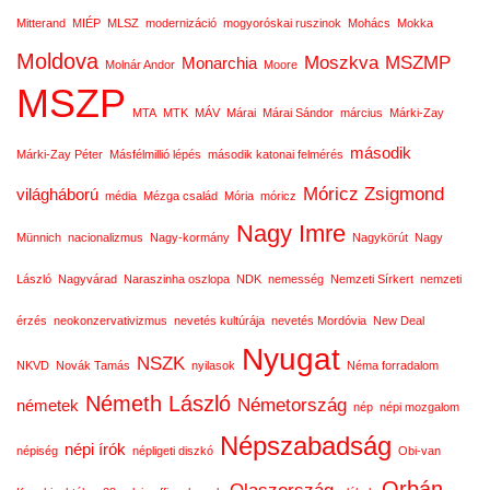
Mitterand
MIÉP
MLSZ
modernizáció
mogyoróskai ruszinok
Mohács
Mokka
Moldova
Moszkva
MSZMP
Monarchia
Molnár Andor
Moore
MSZP
MTA
MTK
MÁV
Márai
Márai Sándor
március
Márki-Zay
második
Márki-Zay Péter
Másfélmillió lépés
második katonai felmérés
Móricz Zsigmond
világháború
média
Mézga család
Mória
móricz
Nagy Imre
Münnich
nacionalizmus
Nagy-kormány
Nagykörút
Nagy
László
Nagyvárad
Naraszinha oszlopa
NDK
nemesség
Nemzeti Sírkert
nemzeti
érzés
neokonzervativizmus
nevetés kultúrája
nevetés Mordóvia
New Deal
Nyugat
NSZK
NKVD
Novák Tamás
nyilasok
Néma forradalom
Németh László
Németország
németek
nép
népi mozgalom
Népszabadság
népi írók
népiség
népligeti diszkó
Obi-van
Orbán
Olaszország