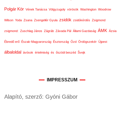
Polgár Kör
Vének Tanácsa
Völgyzugoly
vörösök
Washington
Woodrow
zsidók
Wilson
Yoda
Zsana
Zsengellér Gyula
zsidókérdés
Zsigmond
ÁMK
zsigmond:
Zuschlag János
Zágráb
Závada Pál
Állami Gazdaság
Ázsia
Ébredő erő
Észak-Magyarország
Észtország
Ózd
Ördögszekér
Újpest
álbaloldal
ávósok
értelmiség
és
őszödi beszéd
Švejk
IMPRESSZUM
Alapító, szerző: Gyóni Gábor