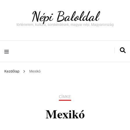
Népi Baloldal
történelem, kultúra, sorskérdések, magyar nép, Magyarország
Kezdőlap
Mexikó
CÍMKE
Mexikó