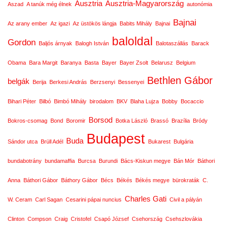
Ausztria
Ausztria-Magyarország
Aszad
A tanúk még élnek
autonómia
Bajnai
Az arany ember
Az igazi
Az üstökös lángja
Babits Mihály
Bajnai
baloldal
Gordon
Baljós árnyak
Balogh István
Balotaszállás
Barack
Obama
Bara Margit
Baranya
Basta
Bayer
Bayer Zsolt
Belarusz
Belgium
Bethlen Gábor
belgák
Berija
Berkesi András
Berzsenyi
Bessenyei
Bihari Péter
Bilbó
Bimbó Mihály
birodalom
BKV
Blaha Lujza
Bobby
Bocaccio
Borsod
Bokros-csomag
Bond
Boromir
Botka László
Brassó
Brazília
Bródy
Budapest
Buda
Sándor utca
Brüll Adél
Bukarest
Bulgária
bundabotrány
bundamaffia
Burcsa
Burundi
Bács-Kiskun megye
Bán Mór
Báthori
Anna
Báthori Gábor
Báthory Gábor
Bécs
Békés
Békés megye
bürokraták
C.
Charles Gati
W. Ceram
Carl Sagan
Cesarini pápai nuncius
Civil a pályán
Clinton
Compson
Craig
Cristofel
Csapó József
Csehország
Csehszlovákia