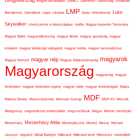
Lengyelország
lengyel társadalom
Leslie L. Lawrence
Lettország
Leviathán
LMP
Luke
liberalizmus
Liberálisok
Lippa
Litvánia
lopás
luheránusok
Skywalker
Lövészárkok a hátországban
maffia
Magyar Autonóm Tartomány
Magyar Bálint
magyarellenesség
magyar filmek
magyar gazdaság
magyar
irodalom
magyar labdarúgó válogatott
magyar média
magyar nacionalizmus
magyarok
magyar nép
Magyar Nemzet
Magyar Népköztársaság
Magyarország
magyarság
magyar
történelem
magyar történelmi regény
magyar vidék
magyar értelmiségiek
Majka
MDF
Makkai Sándor
Marosvásárhely
Marosán György
MDP KV
Mecsek
Medgyessy
megrendezett emberrablás
megszorítások
Megye
Merkel
merénylet
Mesterházy Attila
Mesterházy
Mesterjátszma
Mexikó
Mezey
Michael
Jackson
migráció
Mihail Bathtyin
Millerand
Millerand-levél
Milosevics
minimálbér