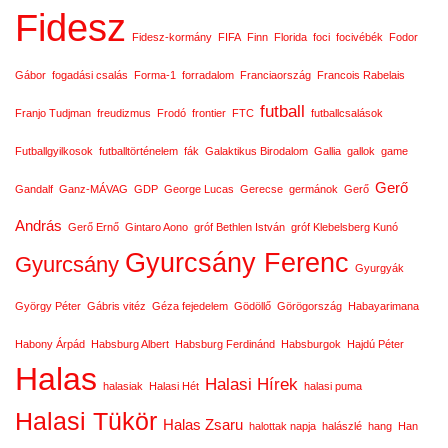
Fidesz
Fidesz-kormány
FIFA
Finn
Florida
foci
focivébék
Fodor
Gábor
fogadási csalás
Forma-1
forradalom
Franciaország
Francois Rabelais
futball
Franjo Tudjman
freudizmus
Frodó
frontier
FTC
futballcsalások
Futballgyilkosok
futballtörténelem
fák
Galaktikus Birodalom
Gallia
gallok
game
Gerő
Gandalf
Ganz-MÁVAG
GDP
George Lucas
Gerecse
germánok
Gerő
András
Gerő Ernő
Gintaro Aono
gróf Bethlen István
gróf Klebelsberg Kunó
Gyurcsány Ferenc
Gyurcsány
Gyurgyák
György Péter
Gábris vitéz
Géza fejedelem
Gödöllő
Görögország
Habayarimana
Habony Árpád
Habsburg Albert
Habsburg Ferdinánd
Habsburgok
Hajdú Péter
Halas
Halasi Hírek
halasiak
Halasi Hét
halasi puma
Halasi Tükör
Halas Zsaru
halottak napja
halászlé
hang
Han