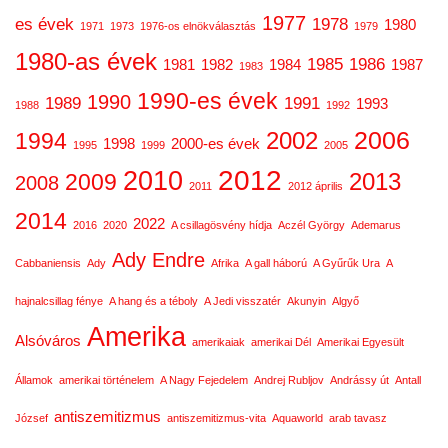
1977
es évek
1978
1980
1971
1973
1976-os elnökválasztás
1979
1980-as évek
1985
1986
1981
1982
1984
1987
1983
1990-es évek
1990
1989
1991
1993
1988
1992
2006
2002
1994
1998
2000-es évek
1995
1999
2005
2012
2010
2013
2009
2008
2011
2012 április
2014
2022
2016
2020
A csillagösvény hídja
Aczél György
Ademarus
Ady Endre
Cabbaniensis
Ady
Afrika
A gall háború
A Gyűrűk Ura
A
hajnalcsillag fénye
A hang és a téboly
A Jedi visszatér
Akunyin
Algyő
Amerika
Alsóváros
amerikaiak
amerikai Dél
Amerikai Egyesült
Államok
amerikai történelem
A Nagy Fejedelem
Andrej Rubljov
Andrássy út
Antall
antiszemitizmus
József
antiszemitizmus-vita
Aquaworld
arab tavasz