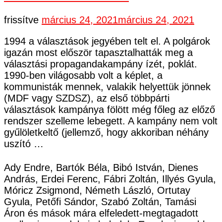
frissítve
március 24, 2021
március 24, 2021
1994 a választások jegyében telt el. A polgárok
igazán most először tapasztalhatták meg a
választási propagandakampány ízét, poklát.
1990-ben világosabb volt a képlet, a
kommunisták mennek, valakik helyettük jönnek
(MDF vagy SZDSZ), az első többpárti
választások kampánya fölött még főleg az előző
rendszer szelleme lebegett. A kampány nem volt
gyűlöletkeltő (jellemző, hogy akkoriban néhány
uszító …
Ady Endre, Bartók Béla, Bibó István, Dienes
András, Erdei Ferenc, Fábri Zoltán, Illyés Gyula,
Móricz Zsigmond, Németh László, Ortutay
Gyula, Petőfi Sándor, Szabó Zoltán, Tamási
Áron és mások mára elfeledett-megtagadott