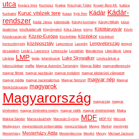
utca
Kovács Imre
Kozmosz
Krajina
Krisztyán Tódor
Kruger-Bent Kft.
kultúra
Kádár-
Kádár
Kuruc vitézek tere
Kunhalmi
Kutasi
Kylo Ren
rendszer
Kádár János
kálvinisták
Károlyi-kormány
Károlyi Mihály
kései
Kötöttárugyár
dualizmus
későkádári elit
Kígyónyelvű
Kóka János
könyv
Kövér
Közép-Európa
középkor
Köztársaság tér
Középfölde
középkori
középosztály
Lengyelország
kereszténység
Lajosmizse
Lazenby
lengyel
társadalom
Leslie L. Lawrence
Lettország
Leviathán
liberalizmus
Liberálisok
Lippa
LMP
Luke Skywalker
Litvánia
lopás
luheránusok
Lövészárkok a
hátországban
maffia
Magyar Autonóm Tartomány
Magyar Bálint
magyarellenesség
magyar filmek
magyar gazdaság
magyar irodalom
magyar labdarúgó válogatott
magyar nép
magyar média
magyar nacionalizmus
Magyar Nemzet
Magyar
magyarok
Népköztársaság
Magyarország
magyarság
magyar
történelem
magyar történelmi regény
magyar vidék
magyar értelmiségiek
Majka
MDF
Makkai Sándor
Marosvásárhely
Marosán György
MDP KV
Mecsek
Medgyessy
megrendezett emberrablás
megszorítások
Megye
Merkel
merénylet
Mesterházy Attila
Mesterházy
Mesterjátszma
Mexikó
Mezey
Michael Jackson