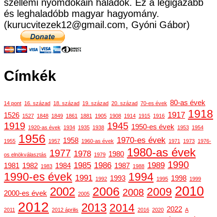
szellemi nyomdokain haladok. Ez a legigazabb
és leghaladóbb magyar hagyomány.
(kurucvitezek12@gmail.com, Gyóni Gábor)
Címkék
80-as évek
14 pont
16. század
18. század
19. század
20. század
70-es évek
1918
1917
1526
1527
1848
1849
1861
1881
1905
1908
1914
1915
1916
1919
1945
1950-es évek
1920-as évek
1934
1935
1938
1953
1954
1956
1970-es évek
1958
1955
1957
1960-as évek
1971
1973
1976-
1980-as évek
1977
1978
1980
os elnökválasztás
1979
1990
1985
1986
1989
1981
1982
1984
1987
1983
1988
1990-es évek
1994
1991
1993
1998
1992
1995
1999
2010
2006
2002
2009
2008
2000-es évek
2005
2012
2013
2014
2022
2011
2012 április
2016
2020
A