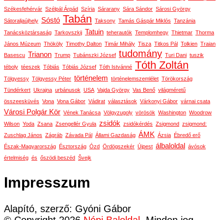
Székesfehérvár
Szélpál Árpád
Szíria
Sárarany
Sára Sándor
Sárosi György
Tabán
Sóstó
Sátoraljaújhely
Taksony
Tamás Gáspár Miklós
Tanzánia
Tatuin
Tanácsköztársaság
Tarkovszkij
teherautók
Templomhegy
Thietmar
Thorma
János Múzeum
Thököly
Timothy Dalton
Timár Mihály
Tisza
Titkos Pál
Tolkien
Traian
tudomány
Trianon
Basescu
Trump
Tubánszki József
Turi Dani
tuszik
Tóth Zoltán
téboly
téeszek
Tóbiás
Tóbiás József
Tóth Istvánné
történelem
Tölgyessy
Tölgyessy Péter
történelemszemlélet
Törökország
Tündérkert
Ukrajna
urbánusok
USA
Vajda György
Vas Benő
világméretű
összeesküvés
Vona
Vona Gábor
Vádirat
választások
Várkonyi Gábor
várnai csata
Városi Polgár Kör
Vének Tanácsa
Völgyzugoly
vörösök
Washington
Woodrow
zsidók
Wilson
Yoda
Zsana
Zsengellér Gyula
zsidókérdés
Zsigmond
zsigmond:
ÁMK
Zuschlag János
Zágráb
Závada Pál
Állami Gazdaság
Ázsia
Ébredő erő
álbaloldal
Észak-Magyarország
Észtország
Ózd
Ördögszekér
Újpest
ávósok
értelmiség
és
őszödi beszéd
Švejk
Impresszum
Alapító, szerző: Gyóni Gábor
© Copyright 2026
Népi Baloldal
. Minden jog