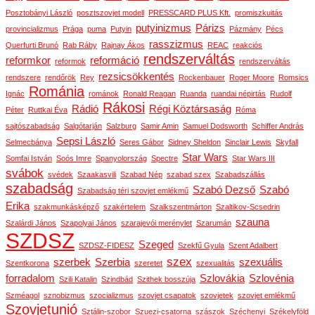
Posztobányi László
posztszovjet modell
PRESSCARD PLUS Kft.
promiszkuitás
putyinizmus
Párizs
provincializmus
Prága
puma
Putyin
Pázmány
Pécs
rasszizmus
Querfurti Brunó
Rab Ráby
Rajnay Ákos
REAC
reakciós
rendszerváltás
reformkor
reformáció
reformok
rendszerváltás
rezsicsökkentés
rendszere
rendőrök
Rey
Rockenbauer
Roger Moore
Romsics
Románia
Ignác
románok
Ronald Reagan
Ruanda
ruandai népirtás
Rudolf
Rákosi
Rádió
Régi Köztársaság
Péter
Ruttkai Éva
Róma
sajtószabadság
Salgótarján
Salzburg
Samir Amin
Samuel Dodsworth
Schiffer András
Sepsi László
Selmecbánya
Seres Gábor
Sidney Sheldon
Sinclair Lewis
Skyfall
Star Wars
Somfai István
Soós Imre
Spanyolország
Spectre
Star Wars III
svábok
svédek
Szaakasvili
Szabad Nép
szabad szex
Szabadszállás
szabadság
Szabó Dezső
Szabó
Szabadság téri szovjet emlékmű
Erika
szakmunkásképző
szakértelem
Szalkszentmárton
Szaltikov-Scsedrin
szauna
Szalárdi János
Szapolyai János
szarajevói merénylet
Szarumán
SZDSZ
Szeged
SZDSZ-FIDESZ
Szekfű Gyula
Szent Adalbert
szex
szerbek
Szerbia
szexuális
Szentkorona
szeretet
szexualitás
forradalom
Szlovákia
Szlovénia
Szili Katalin
Szindbád
Szithek bosszúja
Szméagol
sznobizmus
szocializmus
szovjet csapatok
szovjetek
szovjet emlékmű
Szovjetunió
Sztálin-szobor
Szuezi-csatorna
szászok
Széchenyi
Székelyföld