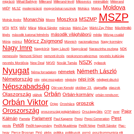
migráció
Mihail Bathtyin
Millerand
Millerand-levél
Milosevics
minimálbér
Mitterand
Moldova
MIÉP
MLSZ
modernizáció
mogyoróskai ruszinok
Mohács
Mokka
MSZP
Moszkva
MSZMP
Monarchia
Molnár Andor
Moore
MTA
MTK
MÁV
Márai
Márai Sándor
március
Márki-Zay
Márki-Zay Péter
Másfélmillió
második világháború
lépés
második katonai felmérés
média
Mézga család
Móricz Zsigmond
Mória
móricz
Münnich
nacionalizmus
Nagy-kormány
Nagy Imre
Nagykörút
Nagy László
Nagyvárad
Naraszinha oszlopa
NDK
nemesség
Nemzeti Sírkert
nemzeti érzés
neokonzervativizmus
nevetés kultúrája
NSZK
nevetés Mordóvia
New Deal
NKVD
Novák Tamás
nyilasok
Nyugat
Németh László
németek
Néma forradalom
Németország
népi írók
nép
népi mozgalom
népiség
népligeti diszkó
Népszabadság
Obi-van Kenobi
október 23.
olajmaffia
olaszok
Orbán
Olaszország
Orbán-kormány
oláhok
orbán-rendszer:
Orbán Viktor
oroszok
Origo
Orosháza
Oroszország
Pajor
oroszországi polgárháború
Országgyűlés
OTP
over
Pest
Kálmán
Parlament
Pamela
Paul Kagame
Pepsi
Pepsi Generation
Petőfi
pestis
Petőfi-hagyomány
Petőfi Akadémia
Petőfi Népe
Petőfi Sándor
Piac-
hegy
Pierce Brosnan
Pirtó
plebs
politika
politikusok
pornó
posztkommunista elit