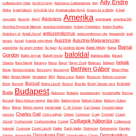
Ady Endre
csillagösvény hídja
Aczél György
Ademarus Cabbaniensis
Ady
Afrika
A gall háború
A Gyűrűk Ura
A hajnalcsillag fénye
A hang és a téboly
A Jedi
Amerika
Alsóváros
visszatér
Akunyin
Algyő
amerikaiak
amerikai Dél
Amerikai Egyesült Államok
amerikai történelem
A Nagy Fejedelem
Andrej Rubljov
antiszemitizmus
Andrássy út
Antall József
antiszemitizmus-vita
Aquaworld
arab
Ausztria
Ausztria-Magyarország
tavasz
Aszad
A tanúk még élnek
Bajnai
autonómia
Az arany ember
Az igazi
Az üstökös lángja
Babits Mihály
Bajnai
baloldal
Gordon
Baljós árnyak
Balogh István
Balotaszállás
Barack
belgák
Obama
Bara Margit
Baranya
Basta
Bayer
Bayer Zsolt
Belarusz
Belgium
Bethlen Gábor
Berija
Berkesi András
Berzsenyi
Bessenyei
Bihari Péter
Bilbó
Bimbó Mihály
birodalom
BKV
Blaha Lujza
Bobby
Bocaccio
Bokros-csomag
Borsod
Bond
Boromir
Botka László
Brassó
Brazília
Bródy Sándor utca
Brüll Adél
Budapest
Buda
Bukarest
Bulgária
bundabotrány
bundamaffia
Burcsa
Burundi
Bács-Kiskun megye
Bán Mór
Báthori Anna
Báthori Gábor
Báthory Gábor
Bécs
Békés
Békés megye
bürokraták
C. W. Ceram
Carl Sagan
Cesarini pápai
Charles Gati
nuncius
Civil a pályán
Clinton
Compson
Craig
Cristofel
Csapó
Csillagok háborúja
József
Csehország
Csehszlovákia
Csepel
Csillagosok
katonák
Csokonai
Csont László
Dallas
Darth Vader
Debrecen
Dekameron
Demján
Demokrata Párt
Demokratikus
Sándor
demográfia
Demokratikus Charta