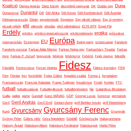
Koalíció
Duna
Dienes András
Dietz Károly
disznófejű nagyurak
DK
Dudás-ügy
Dunántúl
Dunavecse
Dél
Dél-Afrika
Dél-Korea
Déli Konföderáció
Déli Áramlat
Délmagyarország
Détári
egyetemisták
Egyiptom
Egy pikoló világos
Egy új remény
elit
elcsalt vébék
ellenzék
elmúlás
első világháború
ELTE BTK
Engel Pál
Erdély
erotika
erkölcs
erkölcsi imperatívuszok
erkölcstelenség
erőszakos
Európa
EU
magyarosítás
Esztergom
Ewing-party
ezüstcsapat
Fandorin
Fandorin-sorozat
Farkas Attila Márton
Farkas Helga-ügy
Farkasházy Tivadar
Farkas
Imre
Farkas P. József
fegyverek
fehérek
fehérterror
Fehértó
Fejér megye
felkelők
Fidesz
Felvidék
Ferencváros
Ferrari Violetta
Fidesz-kormány
FIFA
Finn
Florida
foci
focivébék
Fodor Gábor
fogadási csalás
Forma-1
forradalom
Franciaország
Francois Rabelais
Franjo Tudjman
freudizmus
Frodó
frontier
FTC
futball
futballcsalások
Futballgyilkosok
futballtörténelem
fák
Galaktikus Birodalom
Gallia
gallok
game
Gandalf
Ganz-MÁVAG
GDP
George Lucas
Gerecse
germánok
Gerő András
Gerő
Gerő Ernő
Gintaro Aono
gróf Bethlen István
gróf Klebelsberg
Gyurcsány Ferenc
Gyurcsány
Kunó
Gyurgyák
György Péter
Gábris vitéz
Géza fejedelem
Gödöllő
Görögország
Habayarimana
Habony Árpád
Habsburg Albert
Habsburg Ferdinánd
Habsburgok
Hajdú Péter