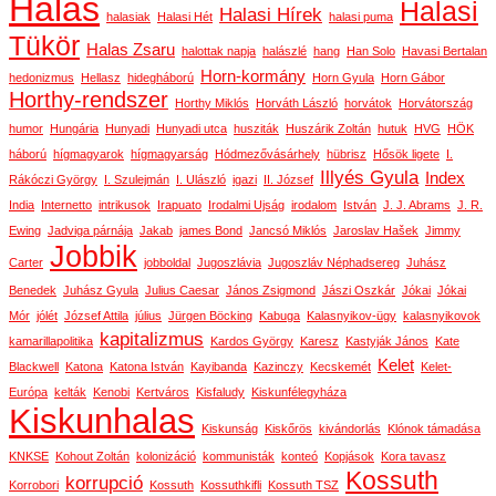
Halas
Halasi
Halasi Hírek
halasiak
Halasi Hét
halasi puma
Tükör
Halas Zsaru
halottak napja
halászlé
hang
Han Solo
Havasi Bertalan
Horn-kormány
hedonizmus
Hellasz
hidegháború
Horn Gyula
Horn Gábor
Horthy-rendszer
Horthy Miklós
Horváth László
horvátok
Horvátország
humor
Hungária
Hunyadi
Hunyadi utca
husziták
Huszárik Zoltán
hutuk
HVG
HÖK
háború
hígmagyarok
hígmagyarság
Hódmezővásárhely
hübrisz
Hősök ligete
I.
Illyés Gyula
Index
Rákóczi György
I. Szulejmán
I. Ulászló
igazi
II. József
India
Internetto
intrikusok
Irapuato
Irodalmi Ujság
irodalom
István
J. J. Abrams
J. R.
Ewing
Jadviga párnája
Jakab
james Bond
Jancsó Miklós
Jaroslav Hašek
Jimmy
Jobbik
Carter
jobboldal
Jugoszlávia
Jugoszláv Néphadsereg
Juhász
Benedek
Juhász Gyula
Julius Caesar
János Zsigmond
Jászi Oszkár
Jókai
Jókai
Mór
jólét
József Attila
július
Jürgen Böcking
Kabuga
Kalasnyikov-ügy
kalasnyikovok
kapitalizmus
kamarillapolitika
Kardos György
Karesz
Kastyják János
Kate
Kelet
Blackwell
Katona
Katona István
Kayibanda
Kazinczy
Kecskemét
Kelet-
Európa
kelták
Kenobi
Kertváros
Kisfaludy
Kiskunfélegyháza
Kiskunhalas
Kiskunság
Kiskőrös
kivándorlás
Klónok támadása
KNKSE
Kohout Zoltán
kolonizáció
kommunisták
konteó
Kopjások
Kora tavasz
Kossuth
korrupció
Korrobori
Kossuth
Kossuthkifli
Kossuth TSZ