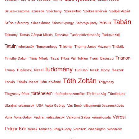
Szuezi-csatorna
szászok
Széchenyi
Székelyföld
Székesfehérvár
Szélpál Árpád
Tabán
Sóstó
Szíria
Sárarany
Sára Sándor
Sárosi György
Sátoraljaújhely
Taksony
Tamás Gáspár Miklós
Tanzánia
Tanácsköztársaság
Tarkovszkij
Tatuin
teherautók
Templomhegy
Thietmar
Thorma János Múzeum
Thököly
Trianon
Timothy Dalton
Timár Mihály
Tisza
Titkos Pál
Tolkien
Traian Basescu
tudomány
Trump
Tubánszki József
Turi Dani
tuszik
téboly
téeszek
Tóth Zoltán
Tóbiás
Tóbiás József
Tóth Istvánné
Tölgyessy
történelem
Tölgyessy Péter
történelemszemlélet
Törökország
Tündérkert
Ukrajna
urbánusok
USA
Vajda György
Vas Benő
világméretű összeesküvés
Városi
Vona
Vona Gábor
Vádirat
választások
Várkonyi Gábor
várnai csata
Polgár Kör
Vének Tanácsa
Völgyzugoly
vörösök
Washington
Woodrow