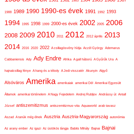
1981
1982
1984
1987
1983
1990-es évek
1990
1989
1991
1993
1988
1992
2006
2002
1994
1998
2000-es évek
1995
1999
2005
2012
2010
2013
2009
2008
2011
2012 április
2014
2022
2016
2020
A csillagösvény hídja
Aczél György
Ademarus
Ady Endre
Cabbaniensis
Ady
Afrika
A gall háború
A Gyűrűk Ura
A
hajnalcsillag fénye
A hang és a téboly
A Jedi visszatér
Akunyin
Algyő
Amerika
Alsóváros
amerikaiak
amerikai Dél
Amerikai Egyesült
Államok
amerikai történelem
A Nagy Fejedelem
Andrej Rubljov
Andrássy út
Antall
antiszemitizmus
József
antiszemitizmus-vita
Aquaworld
arab tavasz
Ausztria
Ausztria-Magyarország
Aszad
A tanúk még élnek
autonómia
Bajnai
Az arany ember
Az igazi
Az üstökös lángja
Babits Mihály
Bajnai