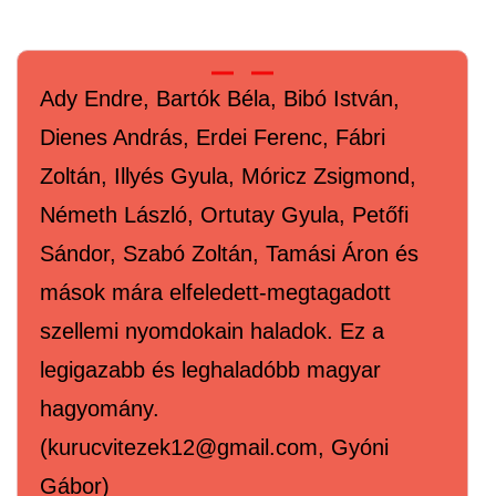
Ady Endre, Bartók Béla, Bibó István,
Dienes András, Erdei Ferenc, Fábri
Zoltán, Illyés Gyula, Móricz Zsigmond,
Németh László, Ortutay Gyula, Petőfi
Sándor, Szabó Zoltán, Tamási Áron és
mások mára elfeledett-megtagadott
szellemi nyomdokain haladok. Ez a
legigazabb és leghaladóbb magyar
hagyomány.
(kurucvitezek12@gmail.com, Gyóni
Gábor)