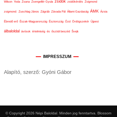
zsidók
Wilson
Yoda
Zsana
Zsengellér Gyula
zsidókérdés
Zsigmond
ÁMK
zsigmond:
Zuschlag János
Zágráb
Závada Pál
Állami Gazdaság
Ázsia
Ébredő erő
Észak-Magyarország
Észtország
Ózd
Ördögszekér
Újpest
álbaloldal
ávósok
értelmiség
és
őszödi beszéd
Švejk
IMPRESSZUM
Alapító, szerző: Gyóni Gábor
© Copyright 2026
Népi Baloldal
. Minden jog fenntartva.
Blossom