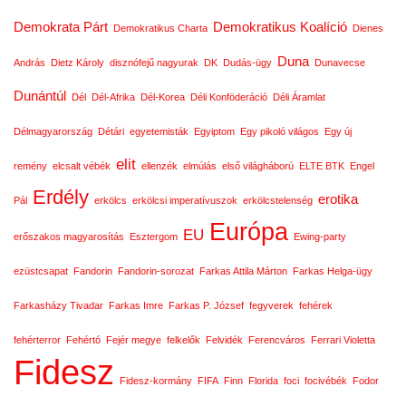
Demokrata Párt
Demokratikus Koalíció
Demokratikus Charta
Dienes
Duna
András
Dietz Károly
disznófejű nagyurak
DK
Dudás-ügy
Dunavecse
Dunántúl
Dél
Dél-Afrika
Dél-Korea
Déli Konföderáció
Déli Áramlat
Délmagyarország
Détári
egyetemisták
Egyiptom
Egy pikoló világos
Egy új
elit
remény
elcsalt vébék
ellenzék
elmúlás
első világháború
ELTE BTK
Engel
Erdély
erotika
Pál
erkölcs
erkölcsi imperatívuszok
erkölcstelenség
Európa
EU
erőszakos magyarosítás
Esztergom
Ewing-party
ezüstcsapat
Fandorin
Fandorin-sorozat
Farkas Attila Márton
Farkas Helga-ügy
Farkasházy Tivadar
Farkas Imre
Farkas P. József
fegyverek
fehérek
fehérterror
Fehértó
Fejér megye
felkelők
Felvidék
Ferencváros
Ferrari Violetta
Fidesz
Fidesz-kormány
FIFA
Finn
Florida
foci
focivébék
Fodor