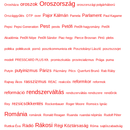
Oroszország
oroszok
Orosháza
oroszországi polgárháború
Pajor Kálmán
Parlament
Országgyűlés
OTP
over
Pamela
Paul Kagame
Pest
Petőfi
Pepsi
Pepsi Generation
pestis
Petőfi-hagyomány
Petőfi
Akadémia
Petőfi Népe
Petőfi Sándor
Piac-hegy
Pierce Brosnan
Pirtó
plebs
politika
politikusok
pornó
posztkommunista elit
Posztobányi László
posztszovjet
modell
PRESSCARD PLUS Kft.
promiszkuitás
provincializmus
Prága
puma
putyinizmus
Párizs
Putyin
Pázmány
Pécs
Querfurti Brunó
Rab Ráby
rasszizmus
reformkor
Rajnay Ákos
REAC
reakciós
reformok
rendszerváltás
reformáció
rendszerváltás rendszere
rendőrök
rezsicsökkentés
Rey
Rockenbauer
Roger Moore
Romsics Ignác
Románia
románok
Ronald Reagan
Ruanda
ruandai népirtás
Rudolf Péter
Rákosi
Rádió
Régi Köztársaság
Ruttkai Éva
Róma
sajtószabadság