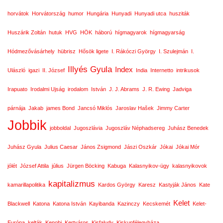
horvátok
Horvátország
humor
Hungária
Hunyadi
Hunyadi utca
husziták
Huszárik Zoltán
hutuk
HVG
HÖK
háború
hígmagyarok
hígmagyarság
Hódmezővásárhely
hübrisz
Hősök ligete
I. Rákóczi György
I. Szulejmán
I.
Illyés Gyula
Index
Ulászló
igazi
II. József
India
Internetto
intrikusok
Irapuato
Irodalmi Ujság
irodalom
István
J. J. Abrams
J. R. Ewing
Jadviga
párnája
Jakab
james Bond
Jancsó Miklós
Jaroslav Hašek
Jimmy Carter
Jobbik
jobboldal
Jugoszlávia
Jugoszláv Néphadsereg
Juhász Benedek
Juhász Gyula
Julius Caesar
János Zsigmond
Jászi Oszkár
Jókai
Jókai Mór
jólét
József Attila
július
Jürgen Böcking
Kabuga
Kalasnyikov-ügy
kalasnyikovok
kapitalizmus
kamarillapolitika
Kardos György
Karesz
Kastyják János
Kate
Kelet
Blackwell
Katona
Katona István
Kayibanda
Kazinczy
Kecskemét
Kelet-
Európa
kelták
Kenobi
Kertváros
Kisfaludy
Kiskunfélegyháza