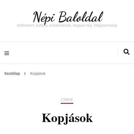
Népi Baloldal
történelem, kultúra, sorskérdések, magyar nép, Magyarország
Kezdőlap
Kopjások
CÍMKE
Kopjások