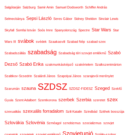
Salgótarján
Salzburg
Samir Amin
Samuel Dodsworth
Schiffer András
Sepsi László
Selmecbánya
Seres Gábor
Sidney Sheldon
Sinclair Lewis
Star Wars
Skyfall
Somfai István
Soós Imre
Spanyolország
Spectre
Star
svábok
Wars III
svédek
Szaakasvili
Szabad Nép
szabad szex
szabadság
Szabó
Szabadszállás
Szabadság téri szovjet emlékmű
Dezső
Szabó Erika
szakmunkásképző
szakértelem
Szalkszentmárton
Szaltikov-Scsedrin
Szalárdi János
Szapolyai János
szarajevói merénylet
SZDSZ
szauna
Szeged
Szarumán
SZDSZ-FIDESZ
Szekfű
szex
szerbek
Szerbia
Gyula
Szent Adalbert
Szentkorona
szeretet
szexuális forradalom
szexualitás
Szili Katalin
Szindbád
Szithek bosszúja
Szlovákia
Szlovénia
Szméagol
sznobizmus
szocializmus
szovjet
Szovjetunió
csapatok
szovjetek
szovjet emlékmű
Sztálin-szobor