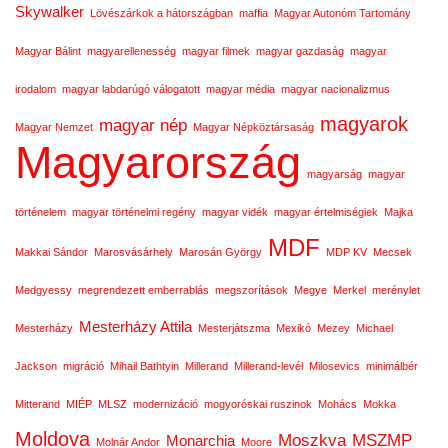
Skywalker
Lövészárkok a hátországban
maffia
Magyar Autonóm Tartomány
Magyar Bálint
magyarellenesség
magyar filmek
magyar gazdaság
magyar
irodalom
magyar labdarúgó válogatott
magyar média
magyar nacionalizmus
magyarok
magyar nép
Magyar Nemzet
Magyar Népköztársaság
Magyarország
magyarság
magyar
történelem
magyar történelmi regény
magyar vidék
magyar értelmiségiek
Majka
MDF
Makkai Sándor
Marosvásárhely
Marosán György
MDP KV
Mecsek
Medgyessy
megrendezett emberrablás
megszorítások
Megye
Merkel
merénylet
Mesterházy Attila
Mesterházy
Mesterjátszma
Mexikó
Mezey
Michael
Jackson
migráció
Mihail Bathtyin
Millerand
Millerand-levél
Milosevics
minimálbér
Mitterand
MIÉP
MLSZ
modernizáció
mogyoróskai ruszinok
Mohács
Mokka
Moldova
Moszkva
MSZMP
Monarchia
Molnár Andor
Moore