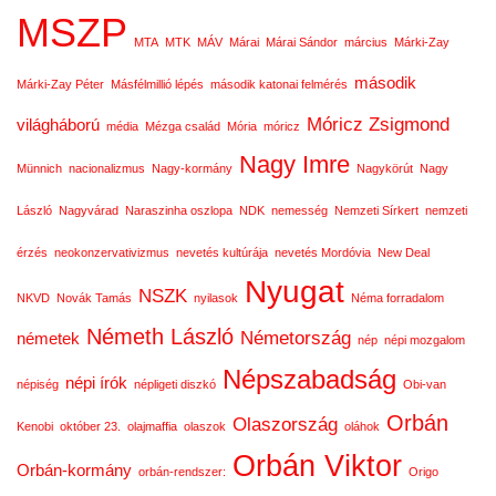
MSZP
MTA
MTK
MÁV
Márai
Márai Sándor
március
Márki-Zay
második
Márki-Zay Péter
Másfélmillió lépés
második katonai felmérés
Móricz Zsigmond
világháború
média
Mézga család
Mória
móricz
Nagy Imre
Münnich
nacionalizmus
Nagy-kormány
Nagykörút
Nagy
László
Nagyvárad
Naraszinha oszlopa
NDK
nemesség
Nemzeti Sírkert
nemzeti
érzés
neokonzervativizmus
nevetés kultúrája
nevetés Mordóvia
New Deal
Nyugat
NSZK
NKVD
Novák Tamás
nyilasok
Néma forradalom
Németh László
Németország
németek
nép
népi mozgalom
Népszabadság
népi írók
népiség
népligeti diszkó
Obi-van
Orbán
Olaszország
Kenobi
október 23.
olajmaffia
olaszok
oláhok
Orbán Viktor
Orbán-kormány
orbán-rendszer:
Origo