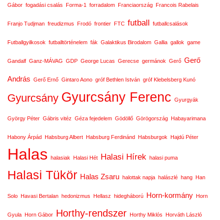
Gábor
fogadási csalás
Forma-1
forradalom
Franciaország
Francois Rabelais
futball
Franjo Tudjman
freudizmus
Frodó
frontier
FTC
futballcsalások
Futballgyilkosok
futballtörténelem
fák
Galaktikus Birodalom
Gallia
gallok
game
Gerő
Gandalf
Ganz-MÁVAG
GDP
George Lucas
Gerecse
germánok
Gerő
András
Gerő Ernő
Gintaro Aono
gróf Bethlen István
gróf Klebelsberg Kunó
Gyurcsány Ferenc
Gyurcsány
Gyurgyák
György Péter
Gábris vitéz
Géza fejedelem
Gödöllő
Görögország
Habayarimana
Habony Árpád
Habsburg Albert
Habsburg Ferdinánd
Habsburgok
Hajdú Péter
Halas
Halasi Hírek
halasiak
Halasi Hét
halasi puma
Halasi Tükör
Halas Zsaru
halottak napja
halászlé
hang
Han
Horn-kormány
Solo
Havasi Bertalan
hedonizmus
Hellasz
hidegháború
Horn
Horthy-rendszer
Gyula
Horn Gábor
Horthy Miklós
Horváth László