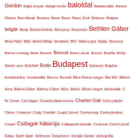
baloldal
Gordon
Baljós árnyak
Balogh István
Balotaszállás
Barack
Obama
Bara Margit
Baranya
Basta
Bayer
Bayer Zsolt
Belarusz
Belgium
Bethlen Gábor
belgák
Berija
Berkesi András
Berzsenyi
Bessenyei
Bihari Péter
Bilbó
Bimbó Mihály
birodalom
BKV
Blaha Lujza
Bobby
Bocaccio
Borsod
Bokros-csomag
Bond
Boromir
Botka László
Brassó
Brazília
Bródy
Budapest
Buda
Sándor utca
Brüll Adél
Bukarest
Bulgária
bundabotrány
bundamaffia
Burcsa
Burundi
Bács-Kiskun megye
Bán Mór
Báthori
Anna
Báthori Gábor
Báthory Gábor
Bécs
Békés
Békés megye
bürokraták
C.
Charles Gati
W. Ceram
Carl Sagan
Cesarini pápai nuncius
Civil a pályán
Clinton
Compson
Craig
Cristofel
Csapó József
Csehország
Csehszlovákia
Csillagok háborúja
Csepel
Csillagosok katonák
Csokonai
Csont László
Dallas
Darth Vader
Debrecen
Dekameron
Demján Sándor
demográfia