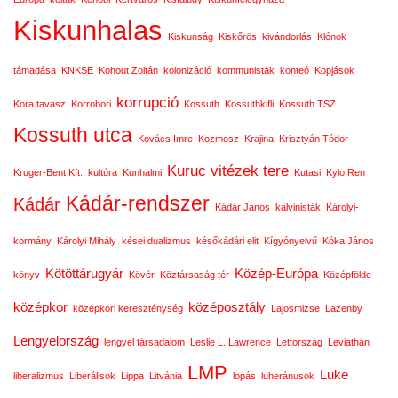
Kiskunhalas
Kiskunság
Kiskőrös
kivándorlás
Klónok
támadása
KNKSE
Kohout Zoltán
kolonizáció
kommunisták
konteó
Kopjások
korrupció
Kora tavasz
Korrobori
Kossuth
Kossuthkifli
Kossuth TSZ
Kossuth utca
Kovács Imre
Kozmosz
Krajina
Krisztyán Tódor
Kuruc vitézek tere
Kruger-Bent Kft.
kultúra
Kunhalmi
Kutasi
Kylo Ren
Kádár-rendszer
Kádár
Kádár János
kálvinisták
Károlyi-
kormány
Károlyi Mihály
kései dualizmus
későkádári elit
Kígyónyelvű
Kóka János
Kötöttárugyár
Közép-Európa
könyv
Kövér
Köztársaság tér
Középfölde
középkor
középosztály
középkori kereszténység
Lajosmizse
Lazenby
Lengyelország
lengyel társadalom
Leslie L. Lawrence
Lettország
Leviathán
LMP
Luke
liberalizmus
Liberálisok
Lippa
Litvánia
lopás
luheránusok