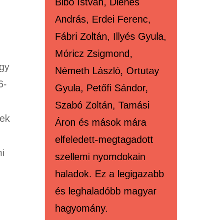
Bibó István, Dienes
András, Erdei Ferenc,
Fábri Zoltán, Illyés Gyula,
Móricz Zsigmond,
agy
Németh László, Ortutay
6-
Gyula, Petőfi Sándor,
Szabó Zoltán, Tamási
nek
Áron és mások mára
elfeledett-megtagadott
mi
szellemi nyomdokain
haladok. Ez a legigazabb
és leghaladóbb magyar
hagyomány.