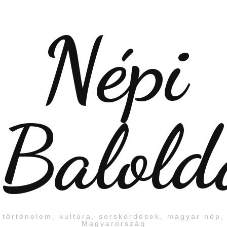
Népi
Balold
történelem, kultúra, sorskérdések, magyar nép,
Magyarország