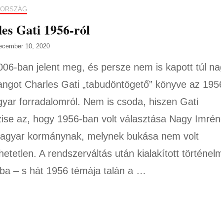
ORSZÁG
es Gati 1956-ról
ecember 10, 2020
06-ban jelent meg, és persze nem is kapott túl n
angot Charles Gati „tabudöntögető” könyve az 195
yar forradalomról. Nem is csoda, hiszen Gati
zise az, hogy 1956-ban volt választása Nagy Imré
agyar kormánynak, melynek bukása nem volt
hetetlen. A rendszerváltás után kialakított történel
ba – s hát 1956 témája talán a …