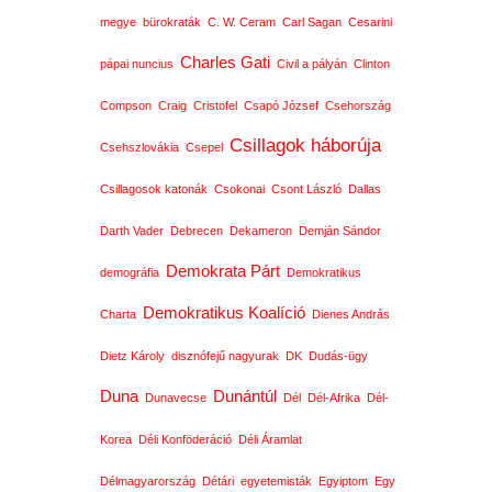
megye
bürokraták
C. W. Ceram
Carl Sagan
Cesarini
Charles Gati
pápai nuncius
Civil a pályán
Clinton
Compson
Craig
Cristofel
Csapó József
Csehország
Csillagok háborúja
Csehszlovákia
Csepel
Csillagosok katonák
Csokonai
Csont László
Dallas
Darth Vader
Debrecen
Dekameron
Demján Sándor
Demokrata Párt
demográfia
Demokratikus
Demokratikus Koalíció
Charta
Dienes András
Dietz Károly
disznófejű nagyurak
DK
Dudás-ügy
Duna
Dunántúl
Dunavecse
Dél
Dél-Afrika
Dél-
Korea
Déli Konföderáció
Déli Áramlat
Délmagyarország
Détári
egyetemisták
Egyiptom
Egy