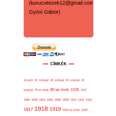
(kurucvitezek12@gmail.com,
Gyóni Gábor)
CÍMKÉK
14 pont
16. század
18. század
19. század
20.
80-as évek
1526
század
70-es évek
1527
1848
1849
1861
1881
1905
1908
1914
1915
1916
1918
1919
1917
1920-as évek
1934