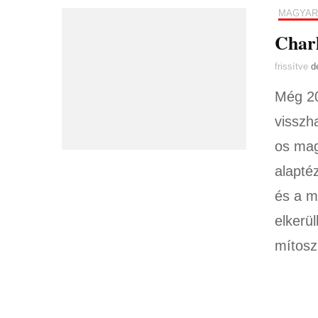
MAGYAR
Charl
frissítve
d
Még 20
visszh
os mag
alapté
és a m
elkerül
mítosz