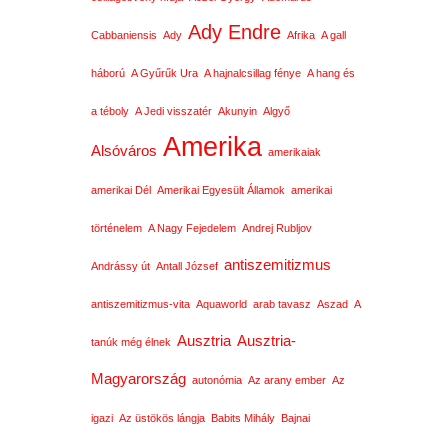
Ady Endre
Cabbaniensis
Ady
Afrika
A gall
háború
A Gyűrűk Ura
A hajnalcsillag fénye
A hang és
a téboly
A Jedi visszatér
Akunyin
Algyő
Amerika
Alsóváros
amerikaiak
amerikai Dél
Amerikai Egyesült Államok
amerikai
történelem
A Nagy Fejedelem
Andrej Rubljov
antiszemitizmus
Andrássy út
Antall József
antiszemitizmus-vita
Aquaworld
arab tavasz
Aszad
A
Ausztria
Ausztria-
tanúk még élnek
Magyarország
autonómia
Az arany ember
Az
igazi
Az üstökös lángja
Babits Mihály
Bajnai