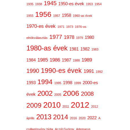
1945
1950-es évek
1935
1938
1953
1954
1956
1958
1955
1957
1960-as évek
1970-es évek
1971
1973
1976-os
1977
1978
1980
elnökválasztás
1979
1980-as évek
1981
1982
1983
1985
1986
1989
1984
1987
1988
1990-es évek
1990
1991
1992
1994
1993
1998
2000-es
1995
1999
2006
2002
2008
évek
2005
2012
2010
2009
2011
2012
2013
2014
2022
április
2016
2020
A
csillagösvény hídja
Aczél György
Ademarus