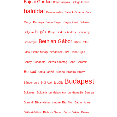
Bajnai Gordon
Baljós árnyak
Balogh István
baloldal
Balotaszállás
Barack Obama
Bara
Margit
Baranya
Basta
Bayer
Bayer Zsolt
Belarusz
belgák
Belgium
Berija
Berkesi András
Berzsenyi
Bethlen Gábor
Bessenyei
Bihari Péter
Bilbó
Bimbó Mihály
birodalom
BKV
Blaha Lujza
Bobby
Bocaccio
Bokros-csomag
Bond
Boromir
Borsod
Botka László
Brassó
Brazília
Bródy
Budapest
Buda
Sándor utca
Brüll Adél
Bukarest
Bulgária
bundabotrány
bundamaffia
Burcsa
Burundi
Bács-Kiskun megye
Bán Mór
Báthori Anna
Báthori Gábor
Báthory Gábor
Bécs
Békés
Békés