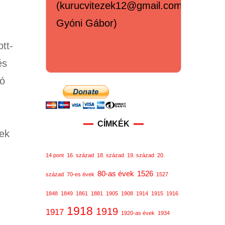
(kurucvitezek12@gmail.com,
Gyóni Gábor)
tt-
és
ió
CÍMKÉK
mek
14 pont
16. század
18. század
19. század
20.
80-as évek
1526
század
70-es évek
1527
1848
1849
1861
1881
1905
1908
1914
1915
1916
1918
1919
1917
1920-as évek
1934