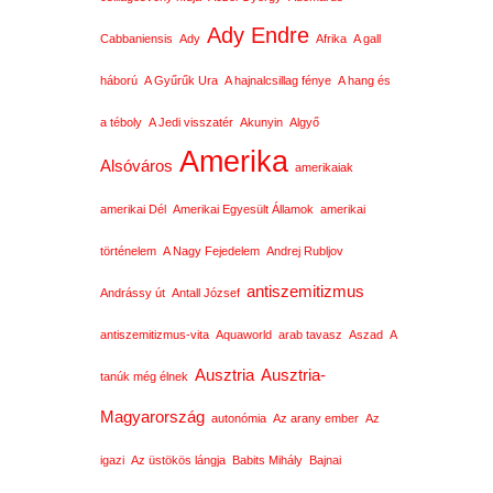
Ady Endre
Cabbaniensis
Ady
Afrika
A gall
háború
A Gyűrűk Ura
A hajnalcsillag fénye
A hang és
a téboly
A Jedi visszatér
Akunyin
Algyő
Amerika
Alsóváros
amerikaiak
amerikai Dél
Amerikai Egyesült Államok
amerikai
történelem
A Nagy Fejedelem
Andrej Rubljov
antiszemitizmus
Andrássy út
Antall József
antiszemitizmus-vita
Aquaworld
arab tavasz
Aszad
A
Ausztria
Ausztria-
tanúk még élnek
Magyarország
autonómia
Az arany ember
Az
igazi
Az üstökös lángja
Babits Mihály
Bajnai