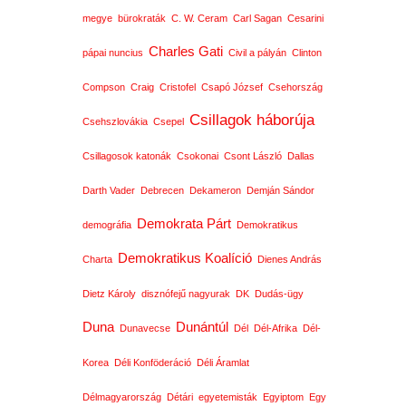
megye
bürokraták
C. W. Ceram
Carl Sagan
Cesarini
Charles Gati
pápai nuncius
Civil a pályán
Clinton
Compson
Craig
Cristofel
Csapó József
Csehország
Csillagok háborúja
Csehszlovákia
Csepel
Csillagosok katonák
Csokonai
Csont László
Dallas
Darth Vader
Debrecen
Dekameron
Demján Sándor
Demokrata Párt
demográfia
Demokratikus
Demokratikus Koalíció
Charta
Dienes András
Dietz Károly
disznófejű nagyurak
DK
Dudás-ügy
Duna
Dunántúl
Dunavecse
Dél
Dél-Afrika
Dél-
Korea
Déli Konföderáció
Déli Áramlat
Délmagyarország
Détári
egyetemisták
Egyiptom
Egy