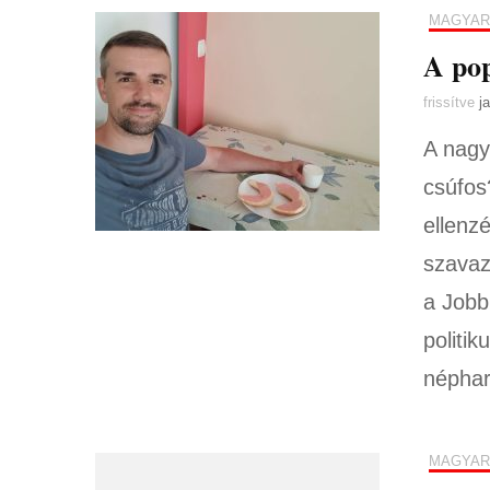
MAGYAR
A pop
frissítve
j
A nagy
csúfos
ellenz
szavaz
a Jobb
politik
néphar
MAGYAR