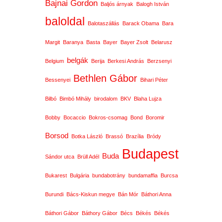
Bajnai Gordon
Baljós árnyak
Balogh István
baloldal
Balotaszállás
Barack Obama
Bara
Margit
Baranya
Basta
Bayer
Bayer Zsolt
Belarusz
belgák
Belgium
Berija
Berkesi András
Berzsenyi
Bethlen Gábor
Bessenyei
Bihari Péter
Bilbó
Bimbó Mihály
birodalom
BKV
Blaha Lujza
Bobby
Bocaccio
Bokros-csomag
Bond
Boromir
Borsod
Botka László
Brassó
Brazília
Bródy
Budapest
Buda
Sándor utca
Brüll Adél
Bukarest
Bulgária
bundabotrány
bundamaffia
Burcsa
Burundi
Bács-Kiskun megye
Bán Mór
Báthori Anna
Báthori Gábor
Báthory Gábor
Bécs
Békés
Békés