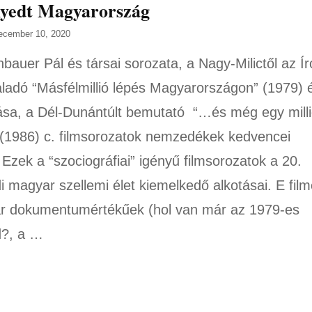
lyedt Magyarország
ecember 10, 2020
bauer Pál és társai sorozata, a Nagy-Milictől az Íro
aladó “Másfélmillió lépés Magyarországon” (1979) 
tása, a Dél-Dunántúlt bemutató “…és még egy mill
 (1986) c. filmsorozatok nemzedékek kedvencei
 Ezek a “szociográfiai” igényű filmsorozatok a 20.
i magyar szellemi élet kiemelkedő alkotásai. E fil
 dokumentumértékűek (hol van már az 1979-es
d?, a …