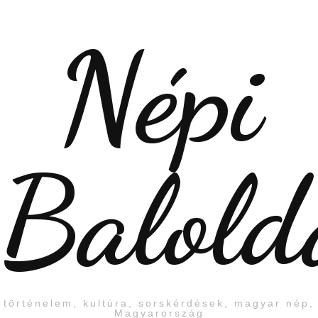
Népi
Balold
történelem, kultúra, sorskérdések, magyar nép,
Magyarország