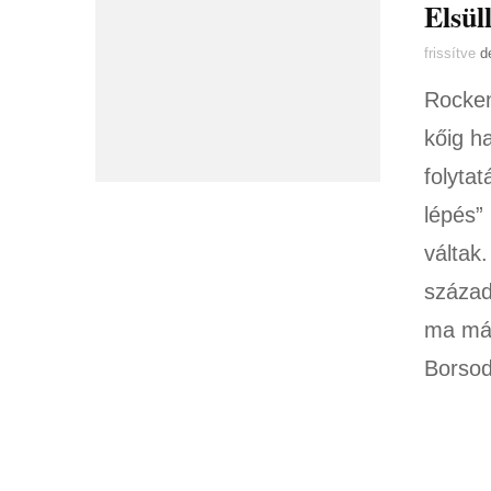
Elsül
frissítve
d
Rocken
kőig h
folyta
lépés”
váltak.
század
ma már
Borso