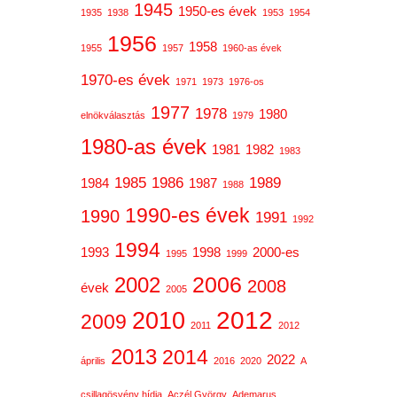
1945
1950-es évek
1935
1938
1953
1954
1956
1958
1955
1957
1960-as évek
1970-es évek
1971
1973
1976-os
1977
1978
1980
elnökválasztás
1979
1980-as évek
1981
1982
1983
1985
1986
1989
1984
1987
1988
1990-es évek
1990
1991
1992
1994
1993
1998
2000-es
1995
1999
2006
2002
2008
évek
2005
2012
2010
2009
2011
2012
2013
2014
2022
április
2016
2020
A
csillagösvény hídja
Aczél György
Ademarus