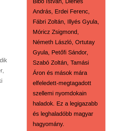
Bibó István, Dienes
András, Erdei Ferenc,
Fábri Zoltán, Illyés Gyula,
Móricz Zsigmond,
Németh László, Ortutay
Gyula, Petőfi Sándor,
dik
Szabó Zoltán, Tamási
r,
Áron és mások mára
i
elfeledett-megtagadott
n
szellemi nyomdokain
haladok. Ez a legigazabb
és leghaladóbb magyar
hagyomány.