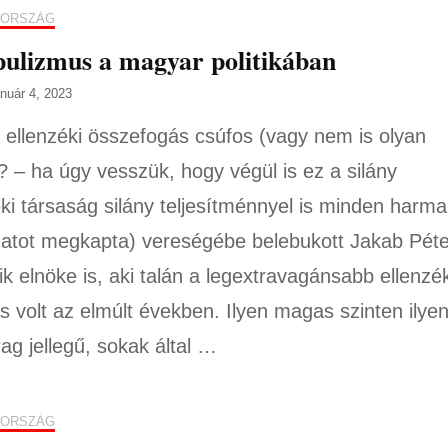
ORSZÁG
ulizmus a magyar politikában
anuár 4, 2023
 ellenzéki összefogás csúfos (vagy nem is olyan
? – ha úgy vesszük, hogy végül is ez a silány
éki társaság silány teljesítménnyel is minden harma
atot megkapta) vereségébe belebukott Jakab Péte
ik elnöke is, aki talán a legextravagánsabb ellenzék
us volt az elmúlt években. Ilyen magas szinten ilye
ag jellegű, sokak által …
ORSZÁG