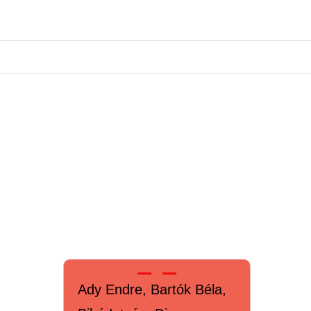
Ady Endre, Bartók Béla,