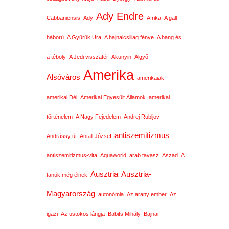
Ady Endre
Cabbaniensis
Ady
Afrika
A gall
háború
A Gyűrűk Ura
A hajnalcsillag fénye
A hang és
a téboly
A Jedi visszatér
Akunyin
Algyő
Amerika
Alsóváros
amerikaiak
amerikai Dél
Amerikai Egyesült Államok
amerikai
történelem
A Nagy Fejedelem
Andrej Rubljov
antiszemitizmus
Andrássy út
Antall József
antiszemitizmus-vita
Aquaworld
arab tavasz
Aszad
A
Ausztria
Ausztria-
tanúk még élnek
Magyarország
autonómia
Az arany ember
Az
igazi
Az üstökös lángja
Babits Mihály
Bajnai