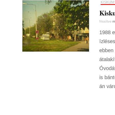
KISKUN
Kisku
frissítve
m
1988 e
ízléses
ebben 
átalak
Óvodát,
is bán
án vár