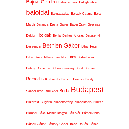
Bajnai Gordon
Baljós árnyak
Balogh István
baloldal
Balotaszállás
Barack Obama
Bara
Margit
Baranya
Basta
Bayer
Bayer Zsolt
Belarusz
belgák
Belgium
Berija
Berkesi András
Berzsenyi
Bethlen Gábor
Bessenyei
Bihari Péter
Bilbó
Bimbó Mihály
birodalom
BKV
Blaha Lujza
Bobby
Bocaccio
Bokros-csomag
Bond
Boromir
Borsod
Botka László
Brassó
Brazília
Bródy
Budapest
Buda
Sándor utca
Brüll Adél
Bukarest
Bulgária
bundabotrány
bundamaffia
Burcsa
Burundi
Bács-Kiskun megye
Bán Mór
Báthori Anna
Báthori Gábor
Báthory Gábor
Bécs
Békés
Békés