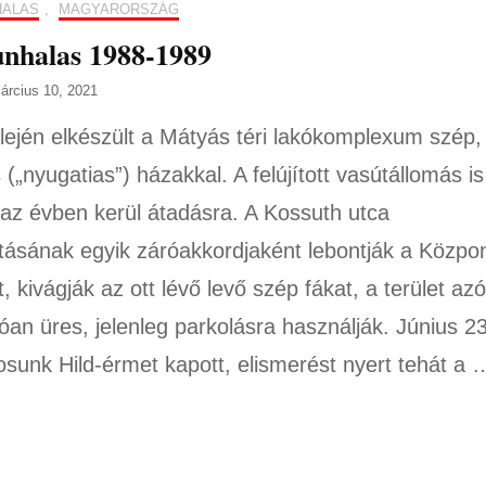
HALAS
,
MAGYARORSZÁG
nhalas 1988-1989
árcius 10, 2021
lején elkészült a Mátyás téri lakókomplexum szép,
 („nyugatias”) házakkal. A felújított vasútállomás is
az évben kerül átadásra. A Kossuth utca
ításának egyik záróakkordjaként lebontják a Közpon
 kivágják az ott lévő levő szép fákat, a terület azó
tóan üres, jelenleg parkolásra használják. Június 2
osunk Hild-érmet kapott, elismerést nyert tehát a 