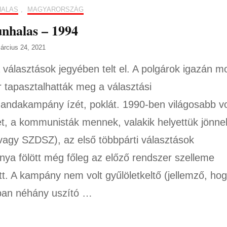
HALAS
,
MAGYARORSZÁG
nhalas – 1994
árcius 24, 2021
 választások jegyében telt el. A polgárok igazán m
r tapasztalhatták meg a választási
andakampány ízét, poklát. 1990-ben világosabb vo
et, a kommunisták mennek, valakik helyettük jönne
agy SZDSZ), az első többpárti választások
ya fölött még főleg az előző rendszer szelleme
tt. A kampány nem volt gyűlöletkeltő (jellemző, ho
ban néhány uszító …