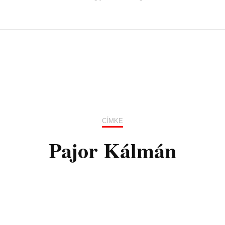
CÍMKE
Pajor Kálmán