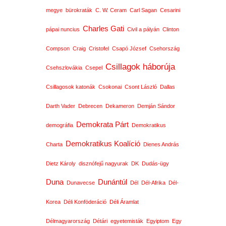
megye
bürokraták
C. W. Ceram
Carl Sagan
Cesarini
Charles Gati
pápai nuncius
Civil a pályán
Clinton
Compson
Craig
Cristofel
Csapó József
Csehország
Csillagok háborúja
Csehszlovákia
Csepel
Csillagosok katonák
Csokonai
Csont László
Dallas
Darth Vader
Debrecen
Dekameron
Demján Sándor
Demokrata Párt
demográfia
Demokratikus
Demokratikus Koalíció
Charta
Dienes András
Dietz Károly
disznófejű nagyurak
DK
Dudás-ügy
Duna
Dunántúl
Dunavecse
Dél
Dél-Afrika
Dél-
Korea
Déli Konföderáció
Déli Áramlat
Délmagyarország
Détári
egyetemisták
Egyiptom
Egy