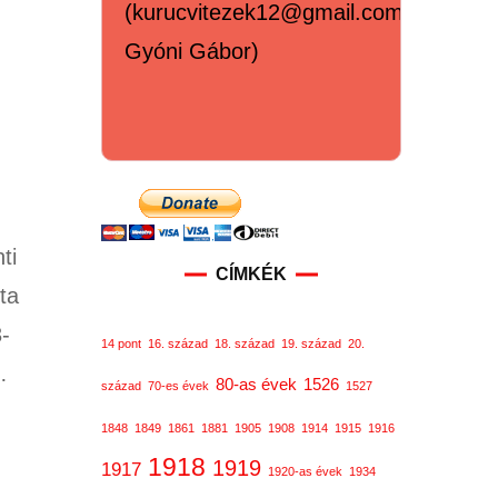
(kurucvitezek12@gmail.com,
Gyóni Gábor)
ti
CÍMKÉK
ta
3-
14 pont
16. század
18. század
19. század
20.
…
80-as évek
1526
század
70-es évek
1527
1848
1849
1861
1881
1905
1908
1914
1915
1916
1918
1919
1917
1920-as évek
1934