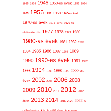
1945
1950-es évek
1935
1938
1953
1954
1956
1958
1955
1957
1960-as évek
1970-es évek
1971
1973
1976-os
1977
1978
1980
elnökválasztás
1979
1980-as évek
1981
1982
1983
1985
1986
1989
1984
1987
1988
1990-es évek
1990
1991
1992
1994
1993
1998
2000-es
1995
1999
2006
2002
2008
évek
2005
2012
2010
2009
2011
2012
2013
2014
2022
április
2016
2020
A
csillagösvény hídja
Aczél György
Ademarus