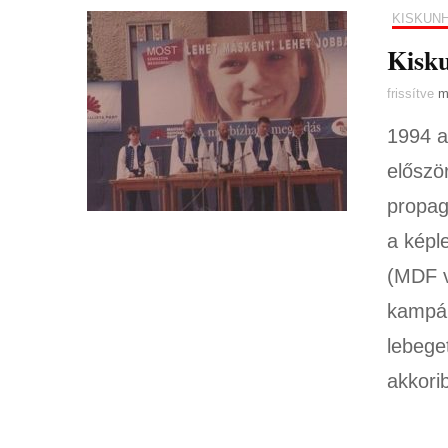
KISKUN
Kisku
frissítve
m
1994 a
előszö
propag
a képl
(MDF v
kampán
lebege
akkori