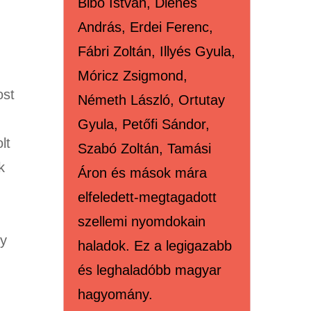
Bibó István, Dienes
András, Erdei Ferenc,
Fábri Zoltán, Illyés Gyula,
Móricz Zsigmond,
ost
Németh László, Ortutay
Gyula, Petőfi Sándor,
lt
Szabó Zoltán, Tamási
k
Áron és mások mára
elfeledett-megtagadott
szellemi nyomdokain
gy
haladok. Ez a legigazabb
és leghaladóbb magyar
hagyomány.