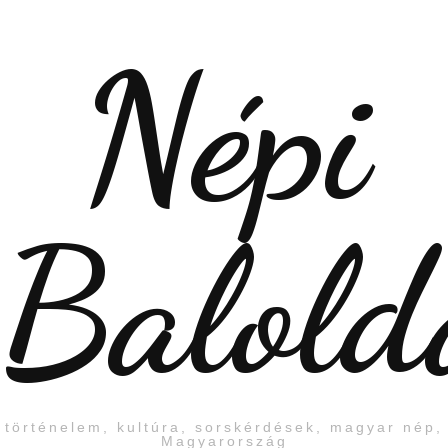
Népi
Balold
történelem, kultúra, sorskérdések, magyar nép,
Magyarország