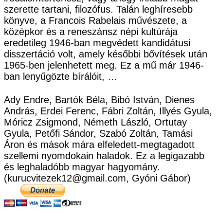
szerette tartani, filozófus. Talán leghíresebb
könyve, a Francois Rabelais művészete, a
középkor és a reneszánsz népi kultúrája
eredetileg 1946-ban megvédett kandidátusi
disszertáció volt, amely későbbi bővítések után
1965-ben jelenhetett meg. Ez a mű már 1946-
ban lenyűgözte bírálóit, …
Ady Endre, Bartók Béla, Bibó István, Dienes
András, Erdei Ferenc, Fábri Zoltán, Illyés Gyula,
Móricz Zsigmond, Németh László, Ortutay
Gyula, Petőfi Sándor, Szabó Zoltán, Tamási
Áron és mások mára elfeledett-megtagadott
szellemi nyomdokain haladok. Ez a legigazabb
és leghaladóbb magyar hagyomány.
(kurucvitezek12@gmail.com, Gyóni Gábor)