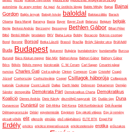
tavasz
Aszad
A tanúk még élnek
Bajnai
autonómia
Az arany ember
Az igazi
Az üstökös lángja
Babits Mihály
Bajnai
baloldal
Gordon
Baljós árnyak
Balogh István
Balotaszállás
Barack
belgák
Obama
Bara Margit
Baranya
Basta
Bayer
Bayer Zsolt
Belarusz
Belgium
Bethlen Gábor
Berija
Berkesi András
Berzsenyi
Bessenyei
Bihari Péter
Bilbó
Bimbó Mihály
birodalom
BKV
Blaha Lujza
Bobby
Bocaccio
Bokros-csomag
Borsod
Bond
Boromir
Botka László
Brassó
Brazília
Bródy Sándor utca
Brüll Adél
Budapest
Buda
Bukarest
Bulgária
bundabotrány
bundamaffia
Burcsa
Burundi
Bács-Kiskun megye
Bán Mór
Báthori Anna
Báthori Gábor
Báthory Gábor
Bécs
Békés
Békés megye
bürokraták
C. W. Ceram
Carl Sagan
Cesarini pápai
Charles Gati
nuncius
Civil a pályán
Clinton
Compson
Craig
Cristofel
Csapó
Csillagok háborúja
József
Csehország
Csehszlovákia
Csepel
Csillagosok
katonák
Csokonai
Csont László
Dallas
Darth Vader
Debrecen
Dekameron
Demján
Demokrata Párt
Demokratikus
Sándor
demográfia
Demokratikus Charta
Koalíció
Duna
Dienes András
Dietz Károly
disznófejű nagyurak
DK
Dudás-ügy
Dunántúl
Dunavecse
Dél
Dél-Afrika
Dél-Korea
Déli Konföderáció
Déli Áramlat
Délmagyarország
Détári
egyetemisták
Egyiptom
Egy pikoló világos
Egy új remény
elit
elcsalt vébék
ellenzék
elmúlás
első világháború
ELTE BTK
Engel Pál
Erdély
erotika
erkölcs
erkölcsi imperatívuszok
erkölcstelenség
erőszakos