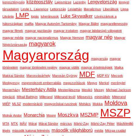
középosztály
Lengyelország
kereszténység
Lajosmizse
Lazenby
lengyel
társadalom
Leslie L. Lawrence
Lettország
Leviathán
liberalizmus
Liberálisok
Lippa
LMP
Luke Skywalker
Litvánia
lopás
luheránusok
Lövészárkok a
hátországban
maffia
Magyar Autonóm Tartomány
Magyar Bálint
magyarellenesség
magyar filmek
magyar gazdaság
magyar irodalom
magyar labdarúgó válogatott
magyar nép
magyar média
magyar nacionalizmus
Magyar Nemzet
Magyar
magyarok
Népköztársaság
Magyarország
magyarság
magyar
történelem
magyar történelmi regény
magyar vidék
magyar értelmiségiek
Majka
MDF
Makkai Sándor
Marosvásárhely
Marosán György
MDP KV
Mecsek
Medgyessy
megrendezett emberrablás
megszorítások
Megye
Merkel
merénylet
Mesterházy Attila
Mesterházy
Mesterjátszma
Mexikó
Mezey
Michael Jackson
migráció
Mihail Bathtyin
Millerand
Millerand-levél
Milosevics
minimálbér
Mitterand
Moldova
MIÉP
MLSZ
modernizáció
mogyoróskai ruszinok
Mohács
Mokka
MSZP
Moszkva
MSZMP
Monarchia
Molnár Andor
Moore
MTA
MTK
MÁV
Márai
Márai Sándor
március
Márki-Zay
Márki-Zay Péter
Másfélmillió
második világháború
lépés
második katonai felmérés
média
Mézga család