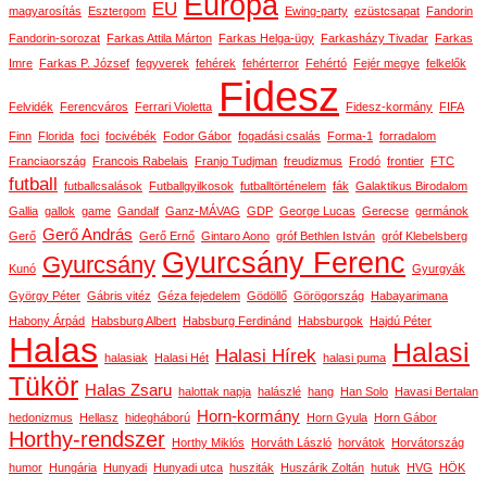
Európa
EU
magyarosítás
Esztergom
Ewing-party
ezüstcsapat
Fandorin
Fandorin-sorozat
Farkas Attila Márton
Farkas Helga-ügy
Farkasházy Tivadar
Farkas
Imre
Farkas P. József
fegyverek
fehérek
fehérterror
Fehértó
Fejér megye
felkelők
Fidesz
Felvidék
Ferencváros
Ferrari Violetta
Fidesz-kormány
FIFA
Finn
Florida
foci
focivébék
Fodor Gábor
fogadási csalás
Forma-1
forradalom
Franciaország
Francois Rabelais
Franjo Tudjman
freudizmus
Frodó
frontier
FTC
futball
futballcsalások
Futballgyilkosok
futballtörténelem
fák
Galaktikus Birodalom
Gallia
gallok
game
Gandalf
Ganz-MÁVAG
GDP
George Lucas
Gerecse
germánok
Gerő András
Gerő
Gerő Ernő
Gintaro Aono
gróf Bethlen István
gróf Klebelsberg
Gyurcsány Ferenc
Gyurcsány
Kunó
Gyurgyák
György Péter
Gábris vitéz
Géza fejedelem
Gödöllő
Görögország
Habayarimana
Habony Árpád
Habsburg Albert
Habsburg Ferdinánd
Habsburgok
Hajdú Péter
Halas
Halasi
Halasi Hírek
halasiak
Halasi Hét
halasi puma
Tükör
Halas Zsaru
halottak napja
halászlé
hang
Han Solo
Havasi Bertalan
Horn-kormány
hedonizmus
Hellasz
hidegháború
Horn Gyula
Horn Gábor
Horthy-rendszer
Horthy Miklós
Horváth László
horvátok
Horvátország
humor
Hungária
Hunyadi
Hunyadi utca
husziták
Huszárik Zoltán
hutuk
HVG
HÖK