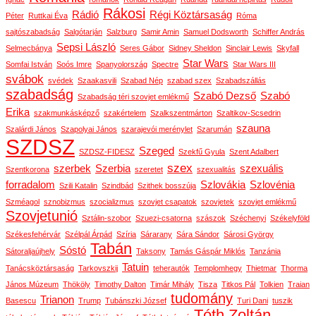
Rákosi
Rádió
Régi Köztársaság
Péter
Ruttkai Éva
Róma
sajtószabadság
Salgótarján
Salzburg
Samir Amin
Samuel Dodsworth
Schiffer András
Sepsi László
Selmecbánya
Seres Gábor
Sidney Sheldon
Sinclair Lewis
Skyfall
Star Wars
Somfai István
Soós Imre
Spanyolország
Spectre
Star Wars III
svábok
svédek
Szaakasvili
Szabad Nép
szabad szex
Szabadszállás
szabadság
Szabó Dezső
Szabó
Szabadság téri szovjet emlékmű
Erika
szakmunkásképző
szakértelem
Szalkszentmárton
Szaltikov-Scsedrin
szauna
Szalárdi János
Szapolyai János
szarajevói merénylet
Szarumán
SZDSZ
Szeged
SZDSZ-FIDESZ
Szekfű Gyula
Szent Adalbert
szex
szerbek
Szerbia
szexuális
Szentkorona
szeretet
szexualitás
forradalom
Szlovákia
Szlovénia
Szili Katalin
Szindbád
Szithek bosszúja
Szméagol
sznobizmus
szocializmus
szovjet csapatok
szovjetek
szovjet emlékmű
Szovjetunió
Sztálin-szobor
Szuezi-csatorna
szászok
Széchenyi
Székelyföld
Székesfehérvár
Szélpál Árpád
Szíria
Sárarany
Sára Sándor
Sárosi György
Tabán
Sóstó
Sátoraljaújhely
Taksony
Tamás Gáspár Miklós
Tanzánia
Tatuin
Tanácsköztársaság
Tarkovszkij
teherautók
Templomhegy
Thietmar
Thorma
János Múzeum
Thököly
Timothy Dalton
Timár Mihály
Tisza
Titkos Pál
Tolkien
Traian
tudomány
Trianon
Basescu
Trump
Tubánszki József
Turi Dani
tuszik
Tóth Zoltán