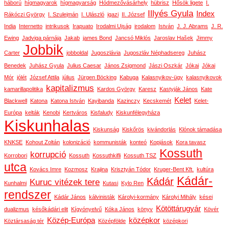
háború
hígmagyarok
hígmagyarság
Hódmezővásárhely
hübrisz
Hősök ligete
I.
Illyés Gyula
Index
Rákóczi György
I. Szulejmán
I. Ulászló
igazi
II. József
India
Internetto
intrikusok
Irapuato
Irodalmi Ujság
irodalom
István
J. J. Abrams
J. R.
Ewing
Jadviga párnája
Jakab
james Bond
Jancsó Miklós
Jaroslav Hašek
Jimmy
Jobbik
Carter
jobboldal
Jugoszlávia
Jugoszláv Néphadsereg
Juhász
Benedek
Juhász Gyula
Julius Caesar
János Zsigmond
Jászi Oszkár
Jókai
Jókai
Mór
jólét
József Attila
július
Jürgen Böcking
Kabuga
Kalasnyikov-ügy
kalasnyikovok
kapitalizmus
kamarillapolitika
Kardos György
Karesz
Kastyják János
Kate
Kelet
Blackwell
Katona
Katona István
Kayibanda
Kazinczy
Kecskemét
Kelet-
Európa
kelták
Kenobi
Kertváros
Kisfaludy
Kiskunfélegyháza
Kiskunhalas
Kiskunság
Kiskőrös
kivándorlás
Klónok támadása
KNKSE
Kohout Zoltán
kolonizáció
kommunisták
konteó
Kopjások
Kora tavasz
Kossuth
korrupció
Korrobori
Kossuth
Kossuthkifli
Kossuth TSZ
utca
Kovács Imre
Kozmosz
Krajina
Krisztyán Tódor
Kruger-Bent Kft.
kultúra
Kádár-
Kádár
Kuruc vitézek tere
Kunhalmi
Kutasi
Kylo Ren
rendszer
Kádár János
kálvinisták
Károlyi-kormány
Károlyi Mihály
kései
Kötöttárugyár
dualizmus
későkádári elit
Kígyónyelvű
Kóka János
könyv
Kövér
Közép-Európa
középkor
Köztársaság tér
Középfölde
középkori