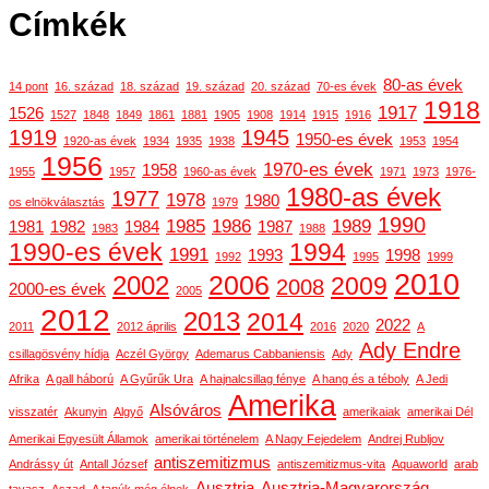
Címkék
80-as évek
14 pont
16. század
18. század
19. század
20. század
70-es évek
1918
1917
1526
1527
1848
1849
1861
1881
1905
1908
1914
1915
1916
1919
1945
1950-es évek
1920-as évek
1934
1935
1938
1953
1954
1956
1970-es évek
1958
1955
1957
1960-as évek
1971
1973
1976-
1980-as évek
1977
1978
1980
os elnökválasztás
1979
1990
1985
1986
1989
1981
1982
1984
1987
1983
1988
1990-es évek
1994
1991
1993
1998
1992
1995
1999
2010
2006
2002
2009
2008
2000-es évek
2005
2012
2013
2014
2022
2011
2012 április
2016
2020
A
Ady Endre
csillagösvény hídja
Aczél György
Ademarus Cabbaniensis
Ady
Afrika
A gall háború
A Gyűrűk Ura
A hajnalcsillag fénye
A hang és a téboly
A Jedi
Amerika
Alsóváros
visszatér
Akunyin
Algyő
amerikaiak
amerikai Dél
Amerikai Egyesült Államok
amerikai történelem
A Nagy Fejedelem
Andrej Rubljov
antiszemitizmus
Andrássy út
Antall József
antiszemitizmus-vita
Aquaworld
arab
Ausztria
Ausztria-Magyarország