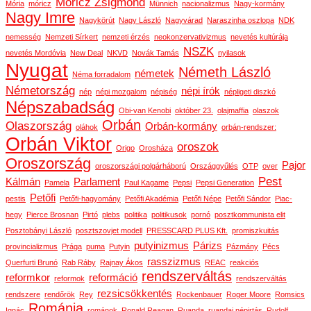
Móricz Zsigmond
Mória
móricz
Münnich
nacionalizmus
Nagy-kormány
Nagy Imre
Nagykörút
Nagy László
Nagyvárad
Naraszinha oszlopa
NDK
nemesség
Nemzeti Sírkert
nemzeti érzés
neokonzervativizmus
nevetés kultúrája
NSZK
nevetés Mordóvia
New Deal
NKVD
Novák Tamás
nyilasok
Nyugat
Németh László
németek
Néma forradalom
Németország
népi írók
nép
népi mozgalom
népiség
népligeti diszkó
Népszabadság
Obi-van Kenobi
október 23.
olajmaffia
olaszok
Orbán
Olaszország
Orbán-kormány
oláhok
orbán-rendszer:
Orbán Viktor
oroszok
Origo
Orosháza
Oroszország
Pajor
oroszországi polgárháború
Országgyűlés
OTP
over
Pest
Kálmán
Parlament
Pamela
Paul Kagame
Pepsi
Pepsi Generation
Petőfi
pestis
Petőfi-hagyomány
Petőfi Akadémia
Petőfi Népe
Petőfi Sándor
Piac-
hegy
Pierce Brosnan
Pirtó
plebs
politika
politikusok
pornó
posztkommunista elit
Posztobányi László
posztszovjet modell
PRESSCARD PLUS Kft.
promiszkuitás
putyinizmus
Párizs
provincializmus
Prága
puma
Putyin
Pázmány
Pécs
rasszizmus
Querfurti Brunó
Rab Ráby
Rajnay Ákos
REAC
reakciós
rendszerváltás
reformkor
reformáció
reformok
rendszerváltás
rezsicsökkentés
rendszere
rendőrök
Rey
Rockenbauer
Roger Moore
Romsics
Románia
Ignác
románok
Ronald Reagan
Ruanda
ruandai népirtás
Rudolf