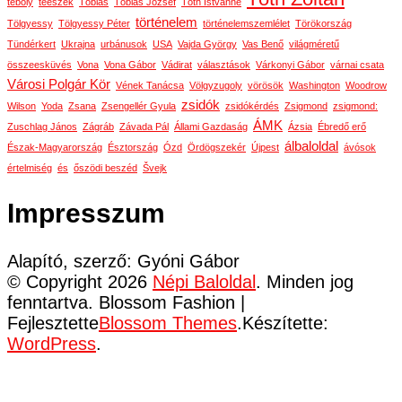
téboly
téeszek
Tóbiás
Tóbiás József
Tóth Istvánné
történelem
Tölgyessy
Tölgyessy Péter
történelemszemlélet
Törökország
Tündérkert
Ukrajna
urbánusok
USA
Vajda György
Vas Benő
világméretű
összeesküvés
Vona
Vona Gábor
Vádirat
választások
Várkonyi Gábor
várnai csata
Városi Polgár Kör
Vének Tanácsa
Völgyzugoly
vörösök
Washington
Woodrow
zsidók
Wilson
Yoda
Zsana
Zsengellér Gyula
zsidókérdés
Zsigmond
zsigmond:
ÁMK
Zuschlag János
Zágráb
Závada Pál
Állami Gazdaság
Ázsia
Ébredő erő
álbaloldal
Észak-Magyarország
Észtország
Ózd
Ördögszekér
Újpest
ávósok
értelmiség
és
őszödi beszéd
Švejk
Impresszum
Alapító, szerző: Gyóni Gábor
© Copyright 2026
Népi Baloldal
. Minden jog
fenntartva.
Blossom Fashion |
Fejlesztette
Blossom Themes
.Készítette:
WordPress
.