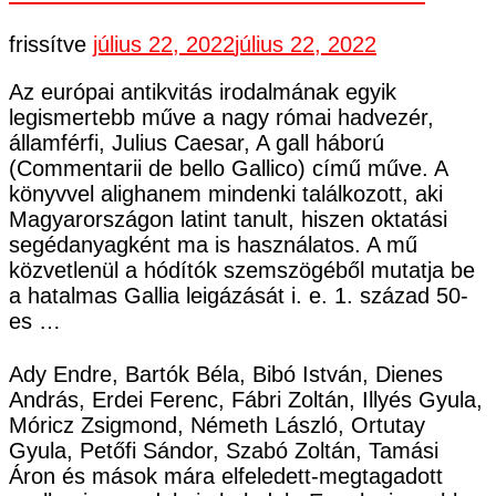
frissítve
július 22, 2022
július 22, 2022
Az európai antikvitás irodalmának egyik
legismertebb műve a nagy római hadvezér,
államférfi, Julius Caesar, A gall háború
(Commentarii de bello Gallico) című műve. A
könyvvel alighanem mindenki találkozott, aki
Magyarországon latint tanult, hiszen oktatási
segédanyagként ma is használatos. A mű
közvetlenül a hódítók szemszögéből mutatja be
a hatalmas Gallia leigázását i. e. 1. század 50-
es …
Ady Endre, Bartók Béla, Bibó István, Dienes
András, Erdei Ferenc, Fábri Zoltán, Illyés Gyula,
Móricz Zsigmond, Németh László, Ortutay
Gyula, Petőfi Sándor, Szabó Zoltán, Tamási
Áron és mások mára elfeledett-megtagadott