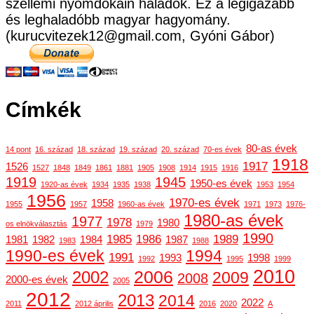
szellemi nyomdokain haladok. Ez a legigazabb
és leghaladóbb magyar hagyomány.
(kurucvitezek12@gmail.com, Gyóni Gábor)
Címkék
80-as évek
14 pont
16. század
18. század
19. század
20. század
70-es évek
1918
1917
1526
1527
1848
1849
1861
1881
1905
1908
1914
1915
1916
1919
1945
1950-es évek
1920-as évek
1934
1935
1938
1953
1954
1956
1970-es évek
1958
1955
1957
1960-as évek
1971
1973
1976-
1980-as évek
1977
1978
1980
os elnökválasztás
1979
1990
1985
1986
1989
1981
1982
1984
1987
1983
1988
1990-es évek
1994
1991
1993
1998
1992
1995
1999
2010
2006
2002
2009
2008
2000-es évek
2005
2012
2013
2014
2022
2011
2012 április
2016
2020
A