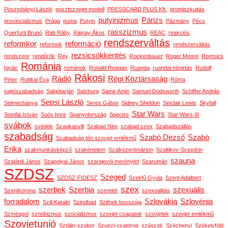
Posztobányi László
posztszovjet modell
PRESSCARD PLUS Kft.
promiszkuitás
putyinizmus
Párizs
provincializmus
Prága
puma
Putyin
Pázmány
Pécs
rasszizmus
Querfurti Brunó
Rab Ráby
Rajnay Ákos
REAC
reakciós
rendszerváltás
reformkor
reformáció
reformok
rendszerváltás
rezsicsökkentés
rendszere
rendőrök
Rey
Rockenbauer
Roger Moore
Romsics
Románia
Ignác
románok
Ronald Reagan
Ruanda
ruandai népirtás
Rudolf
Rákosi
Rádió
Régi Köztársaság
Péter
Ruttkai Éva
Róma
sajtószabadság
Salgótarján
Salzburg
Samir Amin
Samuel Dodsworth
Schiffer András
Sepsi László
Selmecbánya
Seres Gábor
Sidney Sheldon
Sinclair Lewis
Skyfall
Star Wars
Somfai István
Soós Imre
Spanyolország
Spectre
Star Wars III
svábok
svédek
Szaakasvili
Szabad Nép
szabad szex
Szabadszállás
szabadság
Szabó Dezső
Szabó
Szabadság téri szovjet emlékmű
Erika
szakmunkásképző
szakértelem
Szalkszentmárton
Szaltikov-Scsedrin
szauna
Szalárdi János
Szapolyai János
szarajevói merénylet
Szarumán
SZDSZ
Szeged
SZDSZ-FIDESZ
Szekfű Gyula
Szent Adalbert
szex
szerbek
Szerbia
szexuális
Szentkorona
szeretet
szexualitás
forradalom
Szlovákia
Szlovénia
Szili Katalin
Szindbád
Szithek bosszúja
Szméagol
sznobizmus
szocializmus
szovjet csapatok
szovjetek
szovjet emlékmű
Szovjetunió
Sztálin-szobor
Szuezi-csatorna
szászok
Széchenyi
Székelyföld