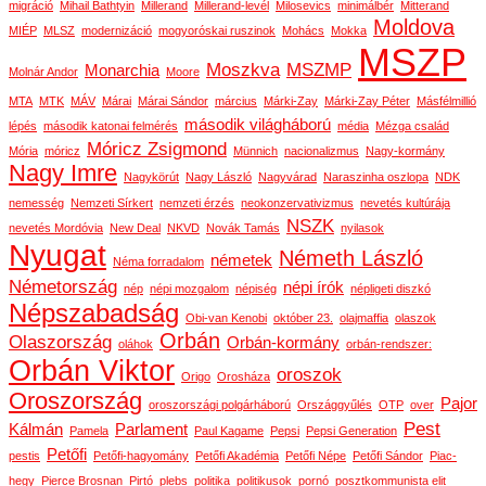
migráció
Mihail Bathtyin
Millerand
Millerand-levél
Milosevics
minimálbér
Mitterand
Moldova
MIÉP
MLSZ
modernizáció
mogyoróskai ruszinok
Mohács
Mokka
MSZP
Moszkva
MSZMP
Monarchia
Molnár Andor
Moore
MTA
MTK
MÁV
Márai
Márai Sándor
március
Márki-Zay
Márki-Zay Péter
Másfélmillió
második világháború
lépés
második katonai felmérés
média
Mézga család
Móricz Zsigmond
Mória
móricz
Münnich
nacionalizmus
Nagy-kormány
Nagy Imre
Nagykörút
Nagy László
Nagyvárad
Naraszinha oszlopa
NDK
nemesség
Nemzeti Sírkert
nemzeti érzés
neokonzervativizmus
nevetés kultúrája
NSZK
nevetés Mordóvia
New Deal
NKVD
Novák Tamás
nyilasok
Nyugat
Németh László
németek
Néma forradalom
Németország
népi írók
nép
népi mozgalom
népiség
népligeti diszkó
Népszabadság
Obi-van Kenobi
október 23.
olajmaffia
olaszok
Orbán
Olaszország
Orbán-kormány
oláhok
orbán-rendszer:
Orbán Viktor
oroszok
Origo
Orosháza
Oroszország
Pajor
oroszországi polgárháború
Országgyűlés
OTP
over
Pest
Kálmán
Parlament
Pamela
Paul Kagame
Pepsi
Pepsi Generation
Petőfi
pestis
Petőfi-hagyomány
Petőfi Akadémia
Petőfi Népe
Petőfi Sándor
Piac-
hegy
Pierce Brosnan
Pirtó
plebs
politika
politikusok
pornó
posztkommunista elit