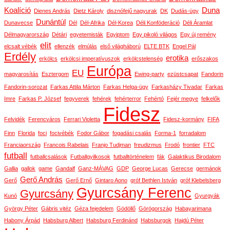
Koalíció
Duna
Dienes András
Dietz Károly
disznófejű nagyurak
DK
Dudás-ügy
Dunántúl
Dunavecse
Dél
Dél-Afrika
Dél-Korea
Déli Konföderáció
Déli Áramlat
Délmagyarország
Détári
egyetemisták
Egyiptom
Egy pikoló világos
Egy új remény
elit
elcsalt vébék
ellenzék
elmúlás
első világháború
ELTE BTK
Engel Pál
Erdély
erotika
erkölcs
erkölcsi imperatívuszok
erkölcstelenség
erőszakos
Európa
EU
magyarosítás
Esztergom
Ewing-party
ezüstcsapat
Fandorin
Fandorin-sorozat
Farkas Attila Márton
Farkas Helga-ügy
Farkasházy Tivadar
Farkas
Imre
Farkas P. József
fegyverek
fehérek
fehérterror
Fehértó
Fejér megye
felkelők
Fidesz
Felvidék
Ferencváros
Ferrari Violetta
Fidesz-kormány
FIFA
Finn
Florida
foci
focivébék
Fodor Gábor
fogadási csalás
Forma-1
forradalom
Franciaország
Francois Rabelais
Franjo Tudjman
freudizmus
Frodó
frontier
FTC
futball
futballcsalások
Futballgyilkosok
futballtörténelem
fák
Galaktikus Birodalom
Gallia
gallok
game
Gandalf
Ganz-MÁVAG
GDP
George Lucas
Gerecse
germánok
Gerő András
Gerő
Gerő Ernő
Gintaro Aono
gróf Bethlen István
gróf Klebelsberg
Gyurcsány Ferenc
Gyurcsány
Kunó
Gyurgyák
György Péter
Gábris vitéz
Géza fejedelem
Gödöllő
Görögország
Habayarimana
Habony Árpád
Habsburg Albert
Habsburg Ferdinánd
Habsburgok
Hajdú Péter