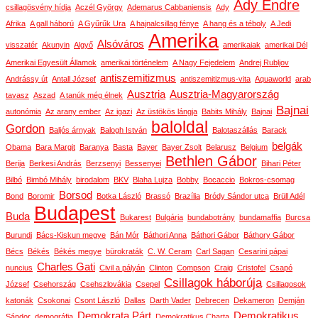
Ady Endre
csillagösvény hídja
Aczél György
Ademarus Cabbaniensis
Ady
Afrika
A gall háború
A Gyűrűk Ura
A hajnalcsillag fénye
A hang és a téboly
A Jedi
Amerika
Alsóváros
visszatér
Akunyin
Algyő
amerikaiak
amerikai Dél
Amerikai Egyesült Államok
amerikai történelem
A Nagy Fejedelem
Andrej Rubljov
antiszemitizmus
Andrássy út
Antall József
antiszemitizmus-vita
Aquaworld
arab
Ausztria
Ausztria-Magyarország
tavasz
Aszad
A tanúk még élnek
Bajnai
autonómia
Az arany ember
Az igazi
Az üstökös lángja
Babits Mihály
Bajnai
baloldal
Gordon
Baljós árnyak
Balogh István
Balotaszállás
Barack
belgák
Obama
Bara Margit
Baranya
Basta
Bayer
Bayer Zsolt
Belarusz
Belgium
Bethlen Gábor
Berija
Berkesi András
Berzsenyi
Bessenyei
Bihari Péter
Bilbó
Bimbó Mihály
birodalom
BKV
Blaha Lujza
Bobby
Bocaccio
Bokros-csomag
Borsod
Bond
Boromir
Botka László
Brassó
Brazília
Bródy Sándor utca
Brüll Adél
Budapest
Buda
Bukarest
Bulgária
bundabotrány
bundamaffia
Burcsa
Burundi
Bács-Kiskun megye
Bán Mór
Báthori Anna
Báthori Gábor
Báthory Gábor
Bécs
Békés
Békés megye
bürokraták
C. W. Ceram
Carl Sagan
Cesarini pápai
Charles Gati
nuncius
Civil a pályán
Clinton
Compson
Craig
Cristofel
Csapó
Csillagok háborúja
József
Csehország
Csehszlovákia
Csepel
Csillagosok
katonák
Csokonai
Csont László
Dallas
Darth Vader
Debrecen
Dekameron
Demján
Demokrata Párt
Demokratikus
Sándor
demográfia
Demokratikus Charta