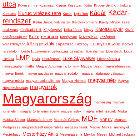
utca
Kovács Imre
Kozmosz
Krajina
Krisztyán Tódor
Kruger-Bent Kft.
kultúra
Kádár-
Kádár
Kuruc vitézek tere
Kunhalmi
Kutasi
Kylo Ren
rendszer
Kádár János
kálvinisták
Károlyi-kormány
Károlyi Mihály
kései
Kötöttárugyár
dualizmus
későkádári elit
Kígyónyelvű
Kóka János
könyv
Kövér
Közép-Európa
középkor
Köztársaság tér
Középfölde
középkori
középosztály
Lengyelország
kereszténység
Lajosmizse
Lazenby
lengyel
társadalom
Leslie L. Lawrence
Lettország
Leviathán
liberalizmus
Liberálisok
Lippa
LMP
Luke Skywalker
Litvánia
lopás
luheránusok
Lövészárkok a
hátországban
maffia
Magyar Autonóm Tartomány
Magyar Bálint
magyarellenesség
magyar filmek
magyar gazdaság
magyar irodalom
magyar labdarúgó válogatott
magyar nép
magyar média
magyar nacionalizmus
Magyar Nemzet
Magyar
magyarok
Népköztársaság
Magyarország
magyarság
magyar
történelem
magyar történelmi regény
magyar vidék
magyar értelmiségiek
Majka
MDF
Makkai Sándor
Marosvásárhely
Marosán György
MDP KV
Mecsek
Medgyessy
megrendezett emberrablás
megszorítások
Megye
Merkel
merénylet
Mesterházy Attila
Mesterházy
Mesterjátszma
Mexikó
Mezey
Michael Jackson