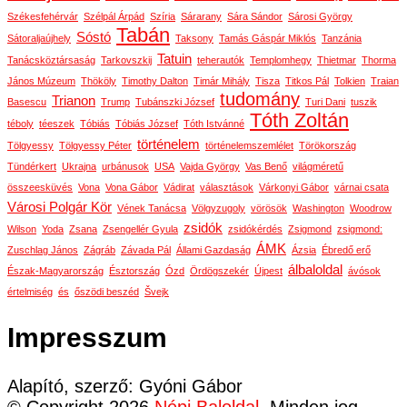
Székesfehérvár
Szélpál Árpád
Szíria
Sárarany
Sára Sándor
Sárosi György
Tabán
Sóstó
Sátoraljaújhely
Taksony
Tamás Gáspár Miklós
Tanzánia
Tatuin
Tanácsköztársaság
Tarkovszkij
teherautók
Templomhegy
Thietmar
Thorma
János Múzeum
Thököly
Timothy Dalton
Timár Mihály
Tisza
Titkos Pál
Tolkien
Traian
tudomány
Trianon
Basescu
Trump
Tubánszki József
Turi Dani
tuszik
Tóth Zoltán
téboly
téeszek
Tóbiás
Tóbiás József
Tóth Istvánné
történelem
Tölgyessy
Tölgyessy Péter
történelemszemlélet
Törökország
Tündérkert
Ukrajna
urbánusok
USA
Vajda György
Vas Benő
világméretű
összeesküvés
Vona
Vona Gábor
Vádirat
választások
Várkonyi Gábor
várnai csata
Városi Polgár Kör
Vének Tanácsa
Völgyzugoly
vörösök
Washington
Woodrow
zsidók
Wilson
Yoda
Zsana
Zsengellér Gyula
zsidókérdés
Zsigmond
zsigmond:
ÁMK
Zuschlag János
Zágráb
Závada Pál
Állami Gazdaság
Ázsia
Ébredő erő
álbaloldal
Észak-Magyarország
Észtország
Ózd
Ördögszekér
Újpest
ávósok
értelmiség
és
őszödi beszéd
Švejk
Impresszum
Alapító, szerző: Gyóni Gábor
© Copyright 2026
Népi Baloldal
. Minden jog