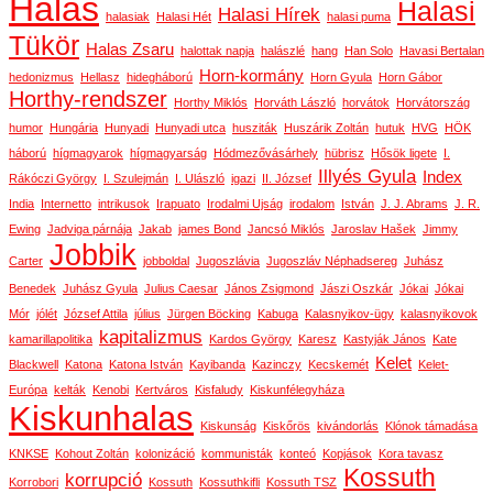
Halas
Halasi
Halasi Hírek
halasiak
Halasi Hét
halasi puma
Tükör
Halas Zsaru
halottak napja
halászlé
hang
Han Solo
Havasi Bertalan
Horn-kormány
hedonizmus
Hellasz
hidegháború
Horn Gyula
Horn Gábor
Horthy-rendszer
Horthy Miklós
Horváth László
horvátok
Horvátország
humor
Hungária
Hunyadi
Hunyadi utca
husziták
Huszárik Zoltán
hutuk
HVG
HÖK
háború
hígmagyarok
hígmagyarság
Hódmezővásárhely
hübrisz
Hősök ligete
I.
Illyés Gyula
Index
Rákóczi György
I. Szulejmán
I. Ulászló
igazi
II. József
India
Internetto
intrikusok
Irapuato
Irodalmi Ujság
irodalom
István
J. J. Abrams
J. R.
Ewing
Jadviga párnája
Jakab
james Bond
Jancsó Miklós
Jaroslav Hašek
Jimmy
Jobbik
Carter
jobboldal
Jugoszlávia
Jugoszláv Néphadsereg
Juhász
Benedek
Juhász Gyula
Julius Caesar
János Zsigmond
Jászi Oszkár
Jókai
Jókai
Mór
jólét
József Attila
július
Jürgen Böcking
Kabuga
Kalasnyikov-ügy
kalasnyikovok
kapitalizmus
kamarillapolitika
Kardos György
Karesz
Kastyják János
Kate
Kelet
Blackwell
Katona
Katona István
Kayibanda
Kazinczy
Kecskemét
Kelet-
Európa
kelták
Kenobi
Kertváros
Kisfaludy
Kiskunfélegyháza
Kiskunhalas
Kiskunság
Kiskőrös
kivándorlás
Klónok támadása
KNKSE
Kohout Zoltán
kolonizáció
kommunisták
konteó
Kopjások
Kora tavasz
Kossuth
korrupció
Korrobori
Kossuth
Kossuthkifli
Kossuth TSZ