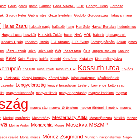
alom
Gallia
gallok
game
Gandalf
Ganz-MÁVAG
GDP
George Lucas
Gerecse
ák
György Péter
Gábris vitéz
Géza fejedelem
Gödöllő
Görögország
Habayarimana
r
Halas Zsaru
halottak napja
halászlé
hang
Han Solo
Havasi Bertalan
hedonizmus
Hunyadi utca
husziták
Huszárik Zoltán
hutuk
HVG
HÖK
háború
hígmagyarok
Irodalmi Ujság
irodalom
István
J. J. Abrams
J. R. Ewing
Jadviga párnája
Jakab
james
ond
Jászi Oszkár
Jókai
Jókai Mór
jólét
József Attila
július
Jürgen Böcking
Kabuga
Kelet
ét
Kelet-Európa
kelták
Kenobi
Kertváros
Kisfaludy
Kiskunfélegyháza
Kossuth utca
korrupció
Kossuth
Kossuthkifli
Kossuth TSZ
Kovács
os
kálvinisták
Károlyi-kormány
Károlyi Mihály
kései dualizmus
későkádári elit
Lengyelország
Lazenby
lengyel társadalom
Leslie L. Lawrence
Lettország
int
magyarellenesség
magyar filmek
magyar gazdaság
magyar irodalom
magyar
szág
magyarság
magyar történelem
magyar történelmi regény
magyar
Mesterházy Attila
e
Merkel
merénylet
Mesterházy
Mesterjátszma
Mexikó
Mezey
ova
Moszkva
MSZMP
Monarchia
Molnár Andor
Moore
Móricz Zsigmond
ézga család
Mória
móricz
Münnich
nacionalizmus
Nagy-