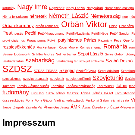
Nagy Imre
kormány
Nagykörút
Nagy László
Nagyvárad
Naraszinha oszlopa
Németh László
Németország
németek
Néma forradalom
nép
nép
Orbán Viktor
Orbán-kormány
orbán-rendszer:
Origo
Orosháza
Pest
Petőfi
pestis
Petőfi-hagyomány
Petőfi Akadémia
Petőfi Népe
Petőfi Sándor
Pi
putyinizmus
Párizs
provincializmus
Prága
puma
Putyin
Pázmány
Pécs
Querfur
Románia
rezsicsökkentés
Rockenbauer
Roger Moore
Romsics Ignác
rom
Sepsi László
Samuel Dodsworth
Schiffer András
Selmecbánya
Seres Gábor
Sidne
szabadság
Szabó Dezső
Szabadszállás
Szabadság téri szovjet emlékmű
SZDSZ
Szeged
SZDSZ-FIDESZ
Szekfű Gyula
Szent Adalbert
Szentkor
Szovjetunió
szocializmus
szovjet csapatok
szovjetek
szovjet emlékmű
Sztáli
Tatuin
Taksony
Tamás Gáspár Miklós
Tanzánia
Tanácsköztársaság
Tarkovszkij
teh
tudomány
Turi Dani
tuszik
téboly
téeszek
Tóbiás
Tóbiás József
Tóth Istvánné
Vá
összeesküvés
Vona
Vona Gábor
Vádirat
választások
Várkonyi Gábor
várnai csata
ÁMK
János
Zágráb
Závada Pál
Állami Gazdaság
Ázsia
Ébredő erő
Észak-Magyaro
Impresszum