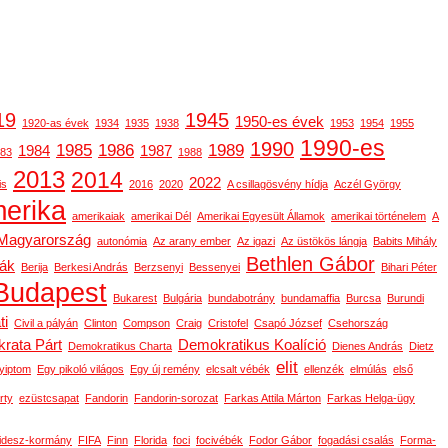
19
1945
1950-es évek
1920-as évek
1934
1935
1938
1953
1954
1955
1990-es
1990
1985
1986
1989
1984
1987
83
1988
2013
2014
2022
is
2016
2020
A csillagösvény hídja
Aczél György
erika
amerikaiak
amerikai Dél
Amerikai Egyesült Államok
amerikai történelem
A
-Magyarország
autonómia
Az arany ember
Az igazi
Az üstökös lángja
Babits Mihály
Bethlen Gábor
gák
Berija
Berkesi András
Berzsenyi
Bessenyei
Bihari Péter
Budapest
Bukarest
Bulgária
bundabotrány
bundamaffia
Burcsa
Burundi
ti
Civil a pályán
Clinton
Compson
Craig
Cristofel
Csapó József
Csehország
rata Párt
Demokratikus Koalíció
Demokratikus Charta
Dienes András
Dietz
elit
yiptom
Egy pikoló világos
Egy új remény
elcsalt vébék
ellenzék
elmúlás
első
rty
ezüstcsapat
Fandorin
Fandorin-sorozat
Farkas Attila Márton
Farkas Helga-ügy
idesz-kormány
FIFA
Finn
Florida
foci
focivébék
Fodor Gábor
fogadási csalás
Forma-