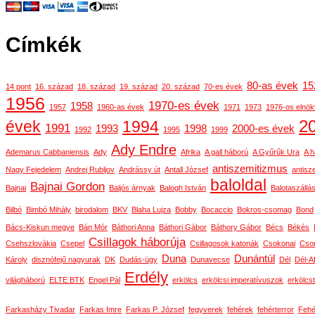
Címkék
80-as évek
15
14 pont
16. század
18. század
19. század
20. század
70-es évek
1956
1970-es évek
1958
1957
1960-as évek
1971
1973
1976-os elnök
2
évek
1994
1991
1993
1998
2000-es évek
1992
1995
1999
Ady Endre
Ademarus Cabbaniensis
Ady
Afrika
A gall háború
A Gyűrűk Ura
A h
antiszemitizmus
Nagy Fejedelem
Andrej Rubljov
Andrássy út
Antall József
antisz
baloldal
Bajnai Gordon
Bajnai
Baljós árnyak
Balogh István
Balotaszállá
Bilbó
Bimbó Mihály
birodalom
BKV
Blaha Lujza
Bobby
Bocaccio
Bokros-csomag
Bond
Bács-Kiskun megye
Bán Mór
Báthori Anna
Báthori Gábor
Báthory Gábor
Bécs
Békés
Csillagok háborúja
Csehszlovákia
Csepel
Csillagosok katonák
Csokonai
Cson
Duna
Dunántúl
Károly
disznófejű nagyurak
DK
Dudás-ügy
Dunavecse
Dél
Dél-Af
Erdély
világháború
ELTE BTK
Engel Pál
erkölcs
erkölcsi imperatívuszok
erkölcs
Farkasházy Tivadar
Farkas Imre
Farkas P. József
fegyverek
fehérek
fehérterror
Fehé