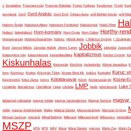
1
forradalom
Franciaország
Francois Rabelais
Franjo Tudjman
freudizmus
Frodó
front
Gerő András
germánok
Gerő
Gerő Ernő
Gintaro Aono
gróf Bethlen István
gróf Kle
Ha
Habony Árpád
Habsburg Albert
Habsburg Ferdinánd
Habsburgok
Hajdú Péter
Horthy-ren
Horn-kormány
Hellasz
hidegháború
Horn Gyula
Horn Gábor
hígmagyarság
Hódmezővásárhely
hübrisz
Hősök ligete
I. Rákóczi György
I. Szulejmán
Jobbik
Bond
Jancsó Miklós
Jaroslav Hašek
Jimmy Carter
jobboldal
Jugoszlá
kapitalizmus
Kalasnyikov-ügy
kalasnyikovok
kamarillapolitika
Kardos György
Ka
Kiskunhalas
Kiskunság
Kiskőrös
kivándorlás
Klónok támadása
K
Kuruc vi
Imre
Kozmosz
Krajina
Krisztyán Tódor
Kruger-Bent Kft.
kultúra
Kunhalmi
Kötöttárugyár
Közép-E
Kígyónyelvű
Kóka János
könyv
Kövér
Köztársaság tér
LMP
Luke 
Leviathán
liberalizmus
Liberálisok
Lippa
Litvánia
lopás
luheránusok
magyar 
labdarúgó válogatott
magyar média
magyar nacionalizmus
Magyar Nemzet
vidék
magyar értelmiségiek
Majka
Makkai Sándor
Marosvásárhely
Marosán György
Michael Jackson
migráció
Mihail Bathtyin
Millerand
Millerand-levél
Milosevics
minimálbé
MSZP
MTA
MTK
MÁV
Márai
Márai Sándor
március
Márki-Zay
Márki-Za