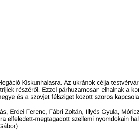
delegáció Kiskunhalasra. Az ukránok célja testvérvá
trijiek részéről. Ezzel párhuzamosan elhalnak a k
gye és a szovjet félsziget között szoros kapcsolat
ás, Erdei Ferenc, Fábri Zoltán, Illyés Gyula, Móri
a elfeledett-megtagadott szellemi nyomdokain ha
Gábor)