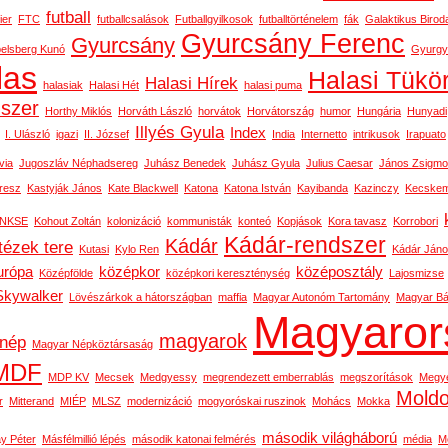
futball
ier
FTC
futballcsalások
Futballgyilkosok
futballtörténelem
fák
Galaktikus Birod
Gyurcsány Ferenc
Gyurcsány
belsberg Kunó
Gyurgy
las
Halasi Tükö
Halasi Hírek
halasiak
Halasi Hét
halasi puma
dszer
Horthy Miklós
Horváth László
horvátok
Horvátország
humor
Hungária
Hunyadi
Illyés Gyula
Index
I. Ulászló
igazi
II. József
India
Internetto
intrikusok
Irapuato
via
Jugoszláv Néphadsereg
Juhász Benedek
Juhász Gyula
Julius Caesar
János Zsigm
resz
Kastyják János
Kate Blackwell
Katona
Katona István
Kayibanda
Kazinczy
Kecskem
NKSE
Kohout Zoltán
kolonizáció
kommunisták
konteó
Kopjások
Kora tavasz
Korrobori
Kádár-rendszer
Kádár
tézek tere
Kutasi
Kylo Ren
Kádár Ján
urópa
középkor
középosztály
Középfölde
középkori kereszténység
Lajosmizse
Skywalker
Lövészárkok a hátországban
maffia
Magyar Autonóm Tartomány
Magyar Bál
Magyaror
magyarok
nép
Magyar Népköztársaság
MDF
MDP KV
Mecsek
Medgyessy
megrendezett emberrablás
megszorítások
Megy
Mold
r
Mitterand
MIÉP
MLSZ
modernizáció
mogyoróskai ruszinok
Mohács
Mokka
második világháború
y Péter
Másfélmillió lépés
második katonai felmérés
média
M