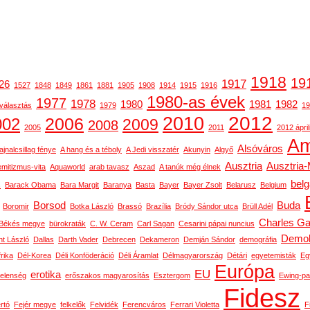
1918
19
1917
26
1527
1848
1849
1861
1881
1905
1908
1914
1915
1916
1980-as évek
1977
1978
1980
1981
1982
választás
1979
19
2012
2010
2006
002
2009
2008
2005
2011
2012 ápril
Am
Alsóváros
ajnalcsillag fénye
A hang és a téboly
A Jedi visszatér
Akunyin
Algyő
Ausztria
Ausztria
emitizmus-vita
Aquaworld
arab tavasz
Aszad
A tanúk még élnek
bel
s
Barack Obama
Bara Margit
Baranya
Basta
Bayer
Bayer Zsolt
Belarusz
Belgium
Borsod
Buda
Boromir
Botka László
Brassó
Brazília
Bródy Sándor utca
Brüll Adél
Charles Ga
Békés megye
bürokraták
C. W. Ceram
Carl Sagan
Cesarini pápai nuncius
Demok
t László
Dallas
Darth Vader
Debrecen
Dekameron
Demján Sándor
demográfia
rika
Dél-Korea
Déli Konföderáció
Déli Áramlat
Délmagyarország
Détári
egyetemisták
Eg
Európa
EU
erotika
telenség
erőszakos magyarosítás
Esztergom
Ewing-pa
Fidesz
rtó
Fejér megye
felkelők
Felvidék
Ferencváros
Ferrari Violetta
F