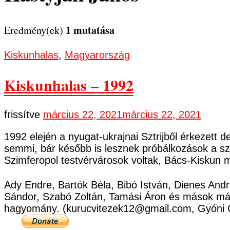
1 mutatása
Eredmény(ek)
Kiskunhalas
,
Magyarország
Kiskunhalas – 1992
frissítve
március 22, 2021
március 22, 2021
1992 elején a nyugat-ukrajnai Sztrijből érkezett 
semmi, bár később is lesznek próbálkozások a sz
Szimferopol testvérvárosok voltak, Bács-Kiskun me
Ady Endre, Bartók Béla, Bibó István, Dienes Andr
Sándor, Szabó Zoltán, Tamási Áron és mások már
hagyomány. (kurucvitezek12@gmail.com, Gyóni 