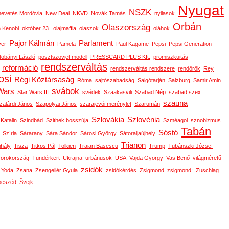
Nyugat
NSZK
nevetés Mordóvia
New Deal
NKVD
Novák Tamás
nyilasok
Orbán
Olaszország
 Kenobi
október 23.
olajmaffia
olaszok
oláhok
Pajor Kálmán
Parlament
ver
Pamela
Paul Kagame
Pepsi
Pepsi Generation
tobányi László
posztszovjet modell
PRESSCARD PLUS Kft.
promiszkuitás
rendszerváltás
reformáció
rendszerváltás rendszere
rendőrök
Rey
osi
Régi Köztársaság
Róma
sajtószabadság
Salgótarján
Salzburg
Samir Amin
svábok
Wars
Star Wars III
svédek
Szaakasvili
Szabad Nép
szabad szex
szauna
zalárdi János
Szapolyai János
szarajevói merénylet
Szarumán
Szlovákia
Szlovénia
 Katalin
Szindbád
Szithek bosszúja
Szméagol
sznobizmus
Tabán
Sóstó
Szíria
Sárarany
Sára Sándor
Sárosi György
Sátoraljaújhely
Trianon
ihály
Tisza
Titkos Pál
Tolkien
Traian Basescu
Trump
Tubánszki József
örökország
Tündérkert
Ukrajna
urbánusok
USA
Vajda György
Vas Benő
világméretű
zsidók
Yoda
Zsana
Zsengellér Gyula
zsidókérdés
Zsigmond
zsigmond:
Zuschlag
beszéd
Švejk