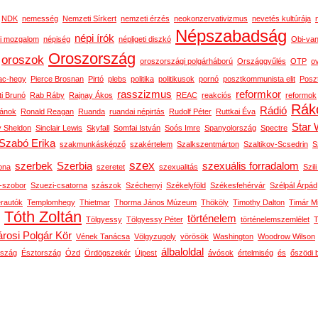
NDK
nemesség
Nemzeti Sírkert
nemzeti érzés
neokonzervativizmus
nevetés kultúrája
Népszabadság
népi írók
i mozgalom
népiség
népligeti diszkó
Obi-van
Oroszország
oroszok
oroszországi polgárháború
Országgyűlés
OTP
o
ac-hegy
Pierce Brosnan
Pirtó
plebs
politika
politikusok
pornó
posztkommunista elit
Posz
rasszizmus
reformkor
ti Brunó
Rab Ráby
Rajnay Ákos
REAC
reakciós
reformok
Rák
Rádió
ánok
Ronald Reagan
Ruanda
ruandai népirtás
Rudolf Péter
Ruttkai Éva
Star 
y Sheldon
Sinclair Lewis
Skyfall
Somfai István
Soós Imre
Spanyolország
Spectre
Szabó Erika
szakmunkásképző
szakértelem
Szalkszentmárton
Szaltikov-Scsedrin
S
szex
szerbek
Szerbia
szexuális forradalom
ona
szeretet
szexualitás
Szili
n-szobor
Szuezi-csatorna
szászok
Széchenyi
Székelyföld
Székesfehérvár
Szélpál Árpád
erautók
Templomhegy
Thietmar
Thorma János Múzeum
Thököly
Timothy Dalton
Timár M
Tóth Zoltán
történelem
Tölgyessy
Tölgyessy Péter
történelemszemlélet
T
rosi Polgár Kör
Vének Tanácsa
Völgyzugoly
vörösök
Washington
Woodrow Wilson
álbaloldal
rszág
Észtország
Ózd
Ördögszekér
Újpest
ávósok
értelmiség
és
őszödi 