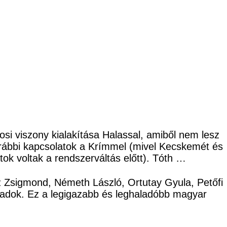
rosi viszony kialakítása Halassal, amiből nem lesz
orábbi kapcsolatok a Krímmel (mivel Kecskemét és
ok voltak a rendszerváltás előtt). Tóth …
cz Zsigmond, Németh László, Ortutay Gyula, Petőfi
ladok. Ez a legigazabb és leghaladóbb magyar