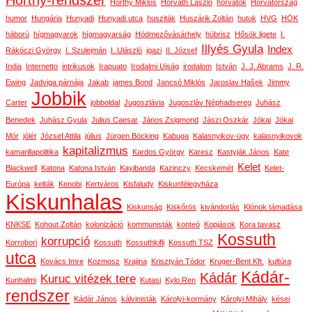
Horthy-rendszer
Horthy Miklós
Horváth László
horvátok
Horvátország
humor
Hungária
Hunyadi
Hunyadi utca
husziták
Huszárik Zoltán
hutuk
HVG
HÖK
háború
hígmagyarok
hígmagyarság
Hódmezővásárhely
hübrisz
Hősök ligete
I.
Illyés Gyula
Index
Rákóczi György
I. Szulejmán
I. Ulászló
igazi
II. József
India
Internetto
intrikusok
Irapuato
Irodalmi Ujság
irodalom
István
J. J. Abrams
J. R.
Ewing
Jadviga párnája
Jakab
james Bond
Jancsó Miklós
Jaroslav Hašek
Jimmy
Jobbik
Carter
jobboldal
Jugoszlávia
Jugoszláv Néphadsereg
Juhász
Benedek
Juhász Gyula
Julius Caesar
János Zsigmond
Jászi Oszkár
Jókai
Jókai
Mór
jólét
József Attila
július
Jürgen Böcking
Kabuga
Kalasnyikov-ügy
kalasnyikovok
kapitalizmus
kamarillapolitika
Kardos György
Karesz
Kastyják János
Kate
Kelet
Blackwell
Katona
Katona István
Kayibanda
Kazinczy
Kecskemét
Kelet-
Európa
kelták
Kenobi
Kertváros
Kisfaludy
Kiskunfélegyháza
Kiskunhalas
Kiskunság
Kiskőrös
kivándorlás
Klónok támadása
KNKSE
Kohout Zoltán
kolonizáció
kommunisták
konteó
Kopjások
Kora tavasz
Kossuth
korrupció
Korrobori
Kossuth
Kossuthkifli
Kossuth TSZ
utca
Kovács Imre
Kozmosz
Krajina
Krisztyán Tódor
Kruger-Bent Kft.
kultúra
Kádár-
Kádár
Kuruc vitézek tere
Kunhalmi
Kutasi
Kylo Ren
rendszer
Kádár János
kálvinisták
Károlyi-kormány
Károlyi Mihály
kései