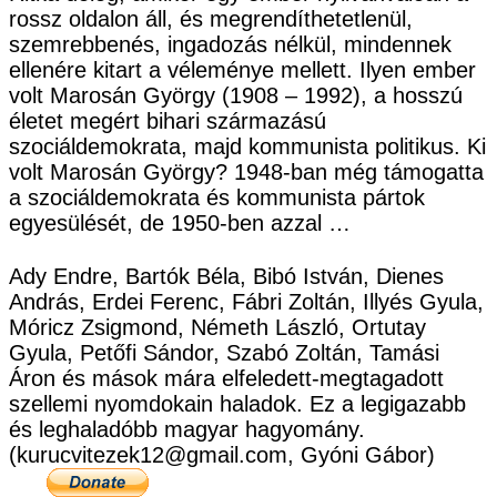
rossz oldalon áll, és megrendíthetetlenül,
szemrebbenés, ingadozás nélkül, mindennek
ellenére kitart a véleménye mellett. Ilyen ember
volt Marosán György (1908 – 1992), a hosszú
életet megért bihari származású
szociáldemokrata, majd kommunista politikus. Ki
volt Marosán György? 1948-ban még támogatta
a szociáldemokrata és kommunista pártok
egyesülését, de 1950-ben azzal …
Ady Endre, Bartók Béla, Bibó István, Dienes
András, Erdei Ferenc, Fábri Zoltán, Illyés Gyula,
Móricz Zsigmond, Németh László, Ortutay
Gyula, Petőfi Sándor, Szabó Zoltán, Tamási
Áron és mások mára elfeledett-megtagadott
szellemi nyomdokain haladok. Ez a legigazabb
és leghaladóbb magyar hagyomány.
(kurucvitezek12@gmail.com, Gyóni Gábor)