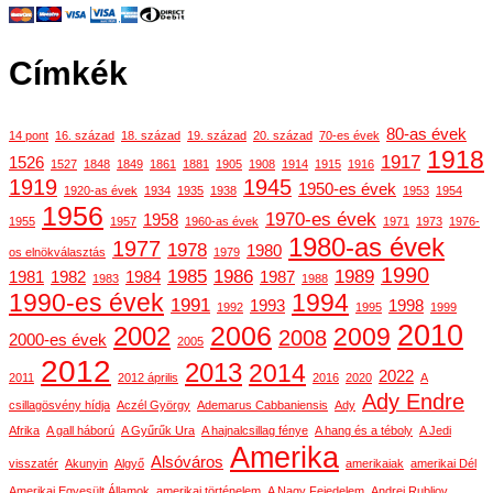
Címkék
80-as évek
14 pont
16. század
18. század
19. század
20. század
70-es évek
1918
1917
1526
1527
1848
1849
1861
1881
1905
1908
1914
1915
1916
1919
1945
1950-es évek
1920-as évek
1934
1935
1938
1953
1954
1956
1970-es évek
1958
1955
1957
1960-as évek
1971
1973
1976-
1980-as évek
1977
1978
1980
os elnökválasztás
1979
1990
1985
1986
1989
1981
1982
1984
1987
1983
1988
1990-es évek
1994
1991
1993
1998
1992
1995
1999
2010
2006
2002
2009
2008
2000-es évek
2005
2012
2013
2014
2022
2011
2012 április
2016
2020
A
Ady Endre
csillagösvény hídja
Aczél György
Ademarus Cabbaniensis
Ady
Afrika
A gall háború
A Gyűrűk Ura
A hajnalcsillag fénye
A hang és a téboly
A Jedi
Amerika
Alsóváros
visszatér
Akunyin
Algyő
amerikaiak
amerikai Dél
Amerikai Egyesült Államok
amerikai történelem
A Nagy Fejedelem
Andrej Rubljov