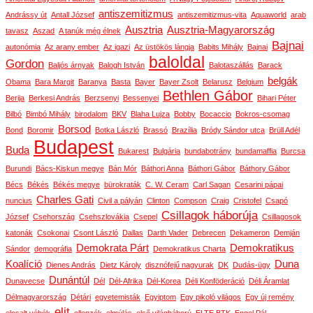
antiszemitizmus
Andrássy út
Antall József
antiszemitizmus-vita
Aquaworld
arab
Ausztria
Ausztria-Magyarország
tavasz
Aszad
A tanúk még élnek
Bajnai
autonómia
Az arany ember
Az igazi
Az üstökös lángja
Babits Mihály
Bajnai
baloldal
Gordon
Baljós árnyak
Balogh István
Balotaszállás
Barack
belgák
Obama
Bara Margit
Baranya
Basta
Bayer
Bayer Zsolt
Belarusz
Belgium
Bethlen Gábor
Berija
Berkesi András
Berzsenyi
Bessenyei
Bihari Péter
Bilbó
Bimbó Mihály
birodalom
BKV
Blaha Lujza
Bobby
Bocaccio
Bokros-csomag
Borsod
Bond
Boromir
Botka László
Brassó
Brazília
Bródy Sándor utca
Brüll Adél
Budapest
Buda
Bukarest
Bulgária
bundabotrány
bundamaffia
Burcsa
Burundi
Bács-Kiskun megye
Bán Mór
Báthori Anna
Báthori Gábor
Báthory Gábor
Bécs
Békés
Békés megye
bürokraták
C. W. Ceram
Carl Sagan
Cesarini pápai
Charles Gati
nuncius
Civil a pályán
Clinton
Compson
Craig
Cristofel
Csapó
Csillagok háborúja
József
Csehország
Csehszlovákia
Csepel
Csillagosok
katonák
Csokonai
Csont László
Dallas
Darth Vader
Debrecen
Dekameron
Demján
Demokrata Párt
Demokratikus
Sándor
demográfia
Demokratikus Charta
Koalíció
Duna
Dienes András
Dietz Károly
disznófejű nagyurak
DK
Dudás-ügy
Dunántúl
Dunavecse
Dél
Dél-Afrika
Dél-Korea
Déli Konföderáció
Déli Áramlat
Délmagyarország
Détári
egyetemisták
Egyiptom
Egy pikoló világos
Egy új remény
elit