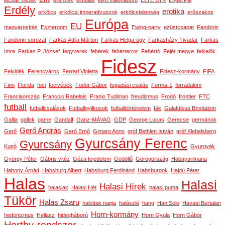
elcsalt vébék
ellenzék
elmúlás
első világháború
ELTE BTK
Engel Pál
Erdély
erotika
erkölcs
erkölcsi imperatívuszok
erkölcstelenség
erőszakos
Európa
EU
magyarosítás
Esztergom
Ewing-party
ezüstcsapat
Fandorin
Fandorin-sorozat
Farkas Attila Márton
Farkas Helga-ügy
Farkasházy Tivadar
Farkas
Imre
Farkas P. József
fegyverek
fehérek
fehérterror
Fehértó
Fejér megye
felkelők
Fidesz
Felvidék
Ferencváros
Ferrari Violetta
Fidesz-kormány
FIFA
Finn
Florida
foci
focivébék
Fodor Gábor
fogadási csalás
Forma-1
forradalom
Franciaország
Francois Rabelais
Franjo Tudjman
freudizmus
Frodó
frontier
FTC
futball
futballcsalások
Futballgyilkosok
futballtörténelem
fák
Galaktikus Birodalom
Gallia
gallok
game
Gandalf
Ganz-MÁVAG
GDP
George Lucas
Gerecse
germánok
Gerő András
Gerő
Gerő Ernő
Gintaro Aono
gróf Bethlen István
gróf Klebelsberg
Gyurcsány Ferenc
Gyurcsány
Kunó
Gyurgyák
György Péter
Gábris vitéz
Géza fejedelem
Gödöllő
Görögország
Habayarimana
Habony Árpád
Habsburg Albert
Habsburg Ferdinánd
Habsburgok
Hajdú Péter
Halas
Halasi
Halasi Hírek
halasiak
Halasi Hét
halasi puma
Tükör
Halas Zsaru
halottak napja
halászlé
hang
Han Solo
Havasi Bertalan
Horn-kormány
hedonizmus
Hellasz
hidegháború
Horn Gyula
Horn Gábor