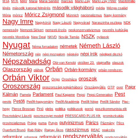
MTA
MTK
MÁV
Márai
Márai Sándor
március
Márki-Zay
Márki-Zay Péter
Másfélmillió
második világháború
lépés
második katonai felmérés
média
Mézga család
Móricz Zsigmond
Mória
móricz
Münnich
nacionalizmus
Nagy-kormány
Nagy Imre
Nagykörút
Nagy László
Nagyvárad
Naraszinha oszlopa
NDK
nemesség
Nemzeti Sírkert
nemzeti érzés
neokonzervativizmus
nevetés kultúrája
NSZK
nevetés Mordóvia
New Deal
NKVD
Novák Tamás
nyilasok
Nyugat
Németh László
németek
Néma forradalom
Németország
népi írók
nép
népi mozgalom
népiség
népligeti diszkó
Népszabadság
Obi-van Kenobi
október 23.
olajmaffia
olaszok
Orbán
Olaszország
Orbán-kormány
oláhok
orbán-rendszer:
Orbán Viktor
oroszok
Origo
Orosháza
Oroszország
Pajor
oroszországi polgárháború
Országgyűlés
OTP
over
Pest
Kálmán
Parlament
Pamela
Paul Kagame
Pepsi
Pepsi Generation
Petőfi
pestis
Petőfi-hagyomány
Petőfi Akadémia
Petőfi Népe
Petőfi Sándor
Piac-
hegy
Pierce Brosnan
Pirtó
plebs
politika
politikusok
pornó
posztkommunista elit
Posztobányi László
posztszovjet modell
PRESSCARD PLUS Kft.
promiszkuitás
putyinizmus
Párizs
provincializmus
Prága
puma
Putyin
Pázmány
Pécs
rasszizmus
Querfurti Brunó
Rab Ráby
Rajnay Ákos
REAC
reakciós
rendszerváltás
reformkor
reformáció
reformok
rendszerváltás