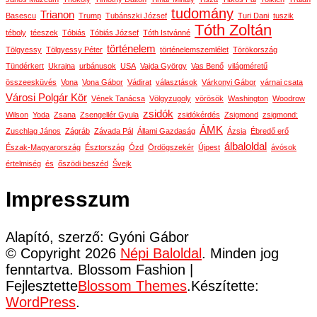
tudomány
Trianon
Basescu
Trump
Tubánszki József
Turi Dani
tuszik
Tóth Zoltán
téboly
téeszek
Tóbiás
Tóbiás József
Tóth Istvánné
történelem
Tölgyessy
Tölgyessy Péter
történelemszemlélet
Törökország
Tündérkert
Ukrajna
urbánusok
USA
Vajda György
Vas Benő
világméretű
összeesküvés
Vona
Vona Gábor
Vádirat
választások
Várkonyi Gábor
várnai csata
Városi Polgár Kör
Vének Tanácsa
Völgyzugoly
vörösök
Washington
Woodrow
zsidók
Wilson
Yoda
Zsana
Zsengellér Gyula
zsidókérdés
Zsigmond
zsigmond:
ÁMK
Zuschlag János
Zágráb
Závada Pál
Állami Gazdaság
Ázsia
Ébredő erő
álbaloldal
Észak-Magyarország
Észtország
Ózd
Ördögszekér
Újpest
ávósok
értelmiség
és
őszödi beszéd
Švejk
Impresszum
Alapító, szerző: Gyóni Gábor
© Copyright 2026
Népi Baloldal
. Minden jog
fenntartva.
Blossom Fashion |
Fejlesztette
Blossom Themes
.Készítette:
WordPress
.