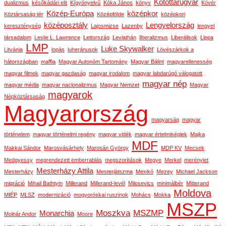
Kötöttárugyár
dualizmus
későkádári elit
Kígyónyelvű
Kóka János
könyv
Kövér
Közép-Európa
középkor
Köztársaság tér
Középfölde
középkori
középosztály
Lengyelország
kereszténység
Lajosmizse
Lazenby
lengyel
társadalom
Leslie L. Lawrence
Lettország
Leviathán
liberalizmus
Liberálisok
Lippa
LMP
Luke Skywalker
Litvánia
lopás
luheránusok
Lövészárkok a
hátországban
maffia
Magyar Autonóm Tartomány
Magyar Bálint
magyarellenesség
magyar filmek
magyar gazdaság
magyar irodalom
magyar labdarúgó válogatott
magyar nép
magyar média
magyar nacionalizmus
Magyar Nemzet
Magyar
magyarok
Népköztársaság
Magyarország
magyarság
magyar
történelem
magyar történelmi regény
magyar vidék
magyar értelmiségiek
Majka
MDF
Makkai Sándor
Marosvásárhely
Marosán György
MDP KV
Mecsek
Medgyessy
megrendezett emberrablás
megszorítások
Megye
Merkel
merénylet
Mesterházy Attila
Mesterházy
Mesterjátszma
Mexikó
Mezey
Michael Jackson
migráció
Mihail Bathtyin
Millerand
Millerand-levél
Milosevics
minimálbér
Mitterand
Moldova
MIÉP
MLSZ
modernizáció
mogyoróskai ruszinok
Mohács
Mokka
MSZP
Moszkva
MSZMP
Monarchia
Molnár Andor
Moore