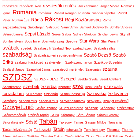
rezsicsökkentés
rendszere
rendőrök
Rey
Rockenbauer
Roger Moore
Romsics
Románia
Ignác
románok
Ronald Reagan
Ruanda
ruandai népirtás
Rudolf
Rákosi
Rádió
Régi Köztársaság
Péter
Ruttkai Éva
Róma
sajtószabadság
Salgótarján
Salzburg
Samir Amin
Samuel Dodsworth
Schiffer András
Sepsi László
Selmecbánya
Seres Gábor
Sidney Sheldon
Sinclair Lewis
Skyfall
Star Wars
Somfai István
Soós Imre
Spanyolország
Spectre
Star Wars III
svábok
svédek
Szaakasvili
Szabad Nép
szabad szex
Szabadszállás
szabadság
Szabó Dezső
Szabó
Szabadság téri szovjet emlékmű
Erika
szakmunkásképző
szakértelem
Szalkszentmárton
Szaltikov-Scsedrin
szauna
Szalárdi János
Szapolyai János
szarajevói merénylet
Szarumán
SZDSZ
Szeged
SZDSZ-FIDESZ
Szekfű Gyula
Szent Adalbert
szex
szerbek
Szerbia
szexuális
Szentkorona
szeretet
szexualitás
forradalom
Szlovákia
Szlovénia
Szili Katalin
Szindbád
Szithek bosszúja
Szméagol
sznobizmus
szocializmus
szovjet csapatok
szovjetek
szovjet emlékmű
Szovjetunió
Sztálin-szobor
Szuezi-csatorna
szászok
Széchenyi
Székelyföld
Székesfehérvár
Szélpál Árpád
Szíria
Sárarany
Sára Sándor
Sárosi György
Tabán
Sóstó
Sátoraljaújhely
Taksony
Tamás Gáspár Miklós
Tanzánia
Tatuin
Tanácsköztársaság
Tarkovszkij
teherautók
Templomhegy
Thietmar
Thorma
János Múzeum
Thököly
Timothy Dalton
Timár Mihály
Tisza
Titkos Pál
Tolkien
Traian