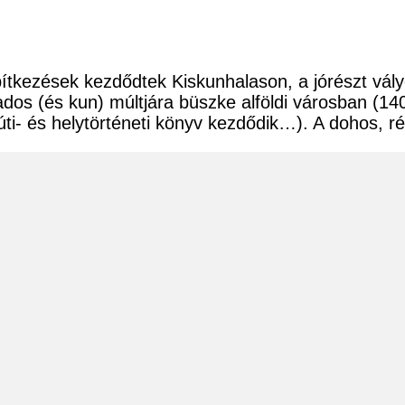
ítkezések kezdődtek Kiskunhalason, a jórészt vály
ázados (és kun) múltjára büszke alföldi városban (1
úti- és helytörténeti könyv kezdődik…). A dohos, r