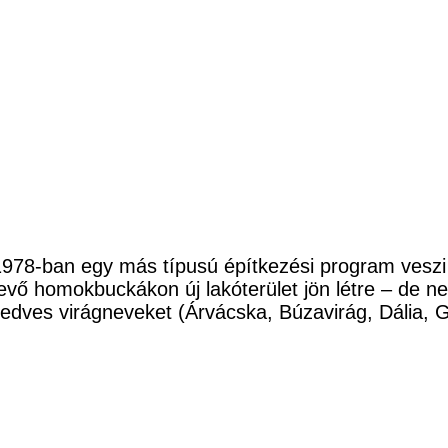
, 1978-ban egy más típusú építkezési program vesz
levő homokbuckákon új lakóterület jön létre – de 
edves virágneveket (Árvácska, Búzavirág, Dália, G