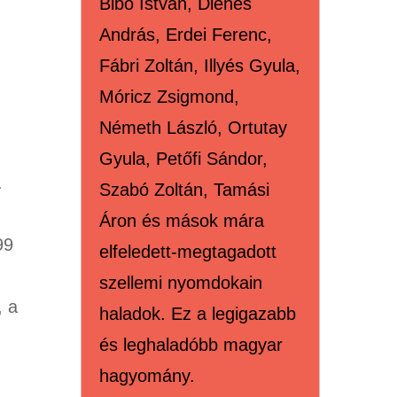
Bibó István, Dienes
András, Erdei Ferenc,
Fábri Zoltán, Illyés Gyula,
Móricz Zsigmond,
Németh László, Ortutay
Gyula, Petőfi Sándor,
.
Szabó Zoltán, Tamási
Áron és mások mára
899
elfeledett-megtagadott
szellemi nyomdokain
, a
haladok. Ez a legigazabb
és leghaladóbb magyar
hagyomány.