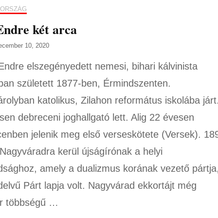
ORSZÁG
ndre két arca
ecember 10, 2020
 Endre elszegényedett nemesi, bihari kálvinista
ban született 1877-ben, Érmindszenten.
rolyban katolikus, Zilahon református iskolába járt
sen debreceni joghallgató lett. Alig 22 évesen
enben jelenik meg első verseskötete (Versek). 1
Nagyváradra kerül újságírónak a helyi
sághoz, amely a dualizmus korának vezető pártja
elvű Párt lapja volt. Nagyvárad ekkortájt még
r többségű …