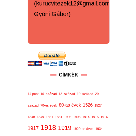
(kurucvitezek12@gmail.com,
Gyóni Gábor)
CÍMKÉK
14 pont
16. század
18. század
19. század
20.
80-as évek
1526
század
70-es évek
1527
1848
1849
1861
1881
1905
1908
1914
1915
1916
1918
1919
1917
1920-as évek
1934