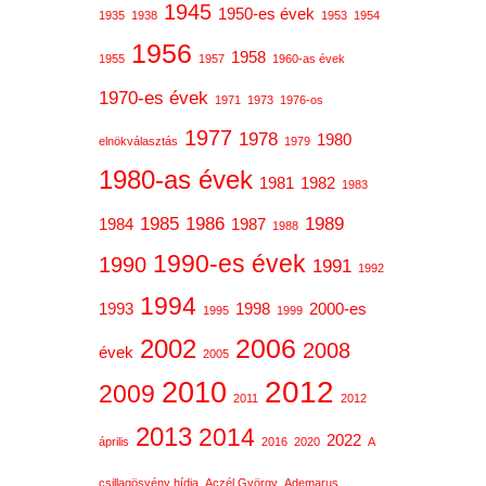
1945
1950-es évek
1935
1938
1953
1954
1956
1958
1955
1957
1960-as évek
1970-es évek
1971
1973
1976-os
1977
1978
1980
elnökválasztás
1979
1980-as évek
1981
1982
1983
1985
1986
1989
1984
1987
1988
1990-es évek
1990
1991
1992
1994
1993
1998
2000-es
1995
1999
2006
2002
2008
évek
2005
2012
2010
2009
2011
2012
2013
2014
2022
április
2016
2020
A
csillagösvény hídja
Aczél György
Ademarus