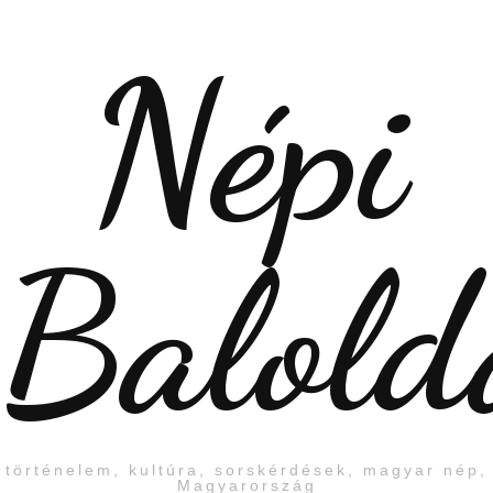
Népi
Balold
történelem, kultúra, sorskérdések, magyar nép,
Magyarország