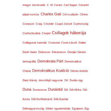
megye
bürokraták
C. W. Ceram
Carl Sagan
Cesarini
Charles Gati
pápai nuncius
Civil a pályán
Clinton
Compson
Craig
Cristofel
Csapó József
Csehország
Csillagok háborúja
Csehszlovákia
Csepel
Csillagosok katonák
Csokonai
Csont László
Dallas
Darth Vader
Debrecen
Dekameron
Demján Sándor
Demokrata Párt
demográfia
Demokratikus
Demokratikus Koalíció
Charta
Dienes András
Dietz Károly
disznófejű nagyurak
DK
Dudás-ügy
Duna
Dunántúl
Dunavecse
Dél
Dél-Afrika
Dél-
Korea
Déli Konföderáció
Déli Áramlat
Délmagyarország
Détári
egyetemisták
Egyiptom
Egy