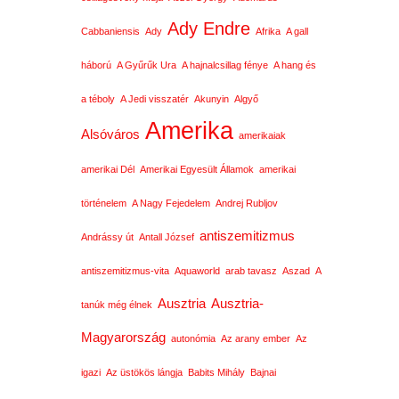
Ady Endre
Cabbaniensis
Ady
Afrika
A gall
háború
A Gyűrűk Ura
A hajnalcsillag fénye
A hang és
a téboly
A Jedi visszatér
Akunyin
Algyő
Amerika
Alsóváros
amerikaiak
amerikai Dél
Amerikai Egyesült Államok
amerikai
történelem
A Nagy Fejedelem
Andrej Rubljov
antiszemitizmus
Andrássy út
Antall József
antiszemitizmus-vita
Aquaworld
arab tavasz
Aszad
A
Ausztria
Ausztria-
tanúk még élnek
Magyarország
autonómia
Az arany ember
Az
igazi
Az üstökös lángja
Babits Mihály
Bajnai