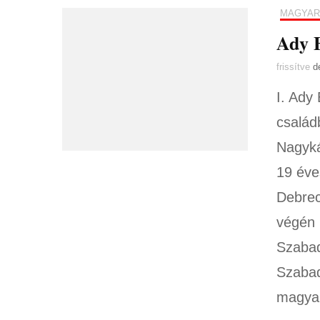
MAGYAR
Ady E
frissítve
d
I. Ady
család
Nagyká
19 éve
Debrec
végén 
Szabad
Szabad
magya