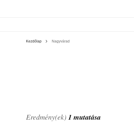
Kezdőlap
Nagyvárad
Eredmény(ek)
1 mutatása