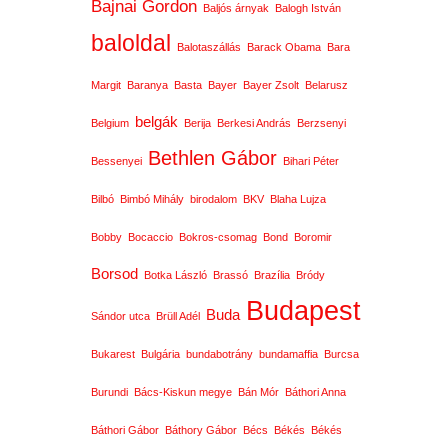
Bajnai Gordon
Baljós árnyak
Balogh István
baloldal
Balotaszállás
Barack Obama
Bara
Margit
Baranya
Basta
Bayer
Bayer Zsolt
Belarusz
belgák
Belgium
Berija
Berkesi András
Berzsenyi
Bethlen Gábor
Bessenyei
Bihari Péter
Bilbó
Bimbó Mihály
birodalom
BKV
Blaha Lujza
Bobby
Bocaccio
Bokros-csomag
Bond
Boromir
Borsod
Botka László
Brassó
Brazília
Bródy
Budapest
Buda
Sándor utca
Brüll Adél
Bukarest
Bulgária
bundabotrány
bundamaffia
Burcsa
Burundi
Bács-Kiskun megye
Bán Mór
Báthori Anna
Báthori Gábor
Báthory Gábor
Bécs
Békés
Békés