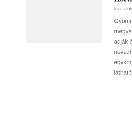
frissítve
d
Gyömrő
megyei
adják 
nevezh
egykor 
láthat