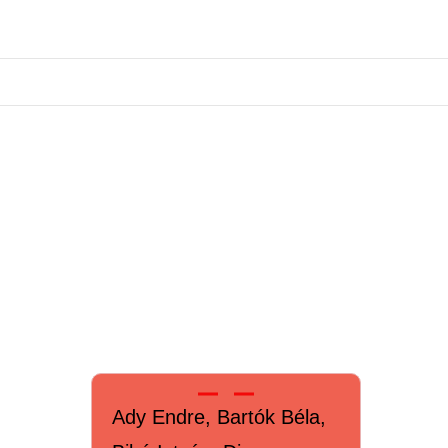
Ady Endre, Bartók Béla,