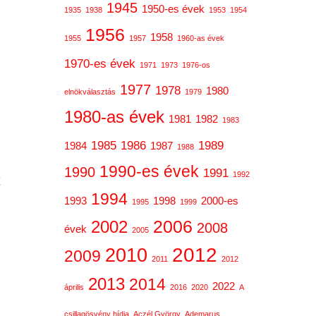
1945
1950-es évek
1935
1938
1953
1954
1956
1958
1955
1957
1960-as évek
1970-es évek
1971
1973
1976-os
1977
1978
1980
elnökválasztás
1979
1980-as évek
1981
1982
1983
1985
1986
1989
1984
1987
1988
1990-es évek
1990
1991
1992
t
1994
1993
1998
2000-es
1995
1999
2006
2002
2008
évek
2005
2012
2010
2009
2011
2012
2013
2014
2022
április
2016
2020
A
csillagösvény hídja
Aczél György
Ademarus