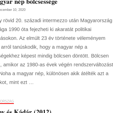
yar nép bölcsessége
ecember 10, 2020
 rövid 20. századi intermezzo után Magyarország
ga 1990 óta fejezheti ki akaratát politikai
tásokon. Az elmúlt 23 év története véleményem
t arról tanúskodik, hogy a magyar nép a
ségekhez képest mindig bölcsen döntött. Bölcsen
t, amikor az 1980-as évek végén rendszerváltozás
 Noha a magyar nép, különösen akik átélték azt a
kot, mint ezt …
ORSZÁG
y és Kádár (2012)