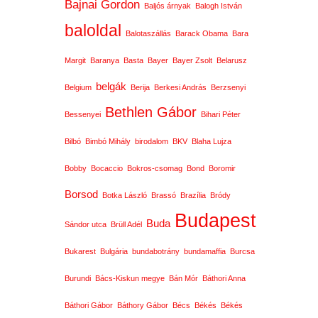
Bajnai Gordon
Baljós árnyak
Balogh István
baloldal
Balotaszállás
Barack Obama
Bara
Margit
Baranya
Basta
Bayer
Bayer Zsolt
Belarusz
belgák
Belgium
Berija
Berkesi András
Berzsenyi
Bethlen Gábor
Bessenyei
Bihari Péter
Bilbó
Bimbó Mihály
birodalom
BKV
Blaha Lujza
Bobby
Bocaccio
Bokros-csomag
Bond
Boromir
Borsod
Botka László
Brassó
Brazília
Bródy
Budapest
Buda
Sándor utca
Brüll Adél
Bukarest
Bulgária
bundabotrány
bundamaffia
Burcsa
Burundi
Bács-Kiskun megye
Bán Mór
Báthori Anna
Báthori Gábor
Báthory Gábor
Bécs
Békés
Békés