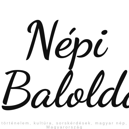
Népi
Balold
történelem, kultúra, sorskérdések, magyar nép,
Magyarország