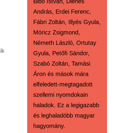
Bibó István, Dienes
András, Erdei Ferenc,
Fábri Zoltán, Illyés Gyula,
Móricz Zsigmond,
Németh László, Ortutay
ik
Gyula, Petőfi Sándor,
Szabó Zoltán, Tamási
Áron és mások mára
elfeledett-megtagadott
szellemi nyomdokain
haladok. Ez a legigazabb
és leghaladóbb magyar
hagyomány.