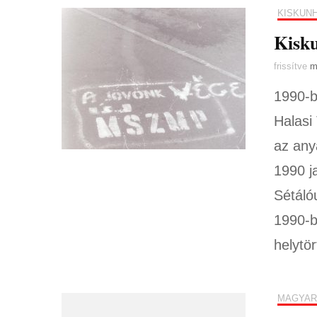
KISKUN
Kisku
frissítve
m
1990-b
Halasi
az any
1990 j
Sétáló
1990-b
helytör
MAGYAR