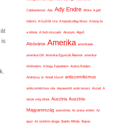
Ady Endre
Cabbaniensis
Ady
Afrika
A gall
háború
A Gyűrűk Ura
A hajnalcsillag fénye
A hang és
át
a téboly
A Jedi visszatér
Akunyin
Algyő
 is
Amerika
Alsóváros
amerikaiak
amerikai Dél
Amerikai Egyesült Államok
amerikai
történelem
A Nagy Fejedelem
Andrej Rubljov
k.
antiszemitizmus
Andrássy út
Antall József
antiszemitizmus-vita
Aquaworld
arab tavasz
Aszad
A
Ausztria
Ausztria-
tanúk még élnek
Magyarország
autonómia
Az arany ember
Az
igazi
Az üstökös lángja
Babits Mihály
Bajnai