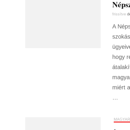
Népsz
frissítve
d
A Néps
szokás
ügyeiv
hogy r
átalakí
magyar
miért 
…
MAGYAR