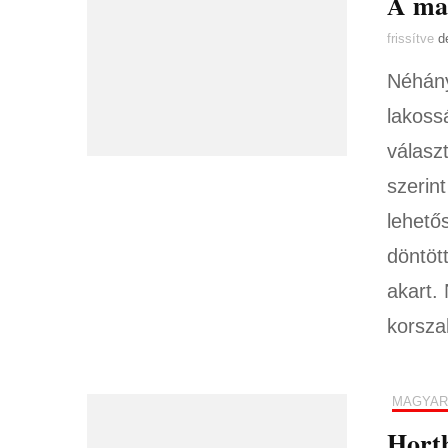
A mag
frissítve
d
Néhány
lakossá
válasz
szerin
lehető
döntöt
akart.
korsza
MAGYAR
Horth