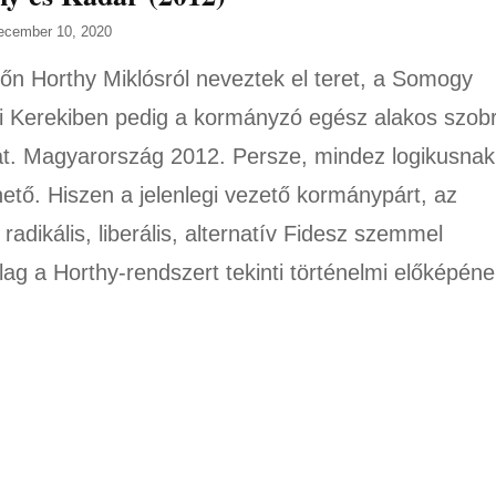
ecember 10, 2020
n Horthy Miklósról neveztek el teret, a Somogy
 Kerekiben pedig a kormányzó egész alakos szobr
át. Magyarország 2012. Persze, mindez logikusnak
ető. Hiszen a jelenlegi vezető kormánypárt, az
radikális, liberális, alternatív Fidesz szemmel
ólag a Horthy-rendszert tekinti történelmi előképéne