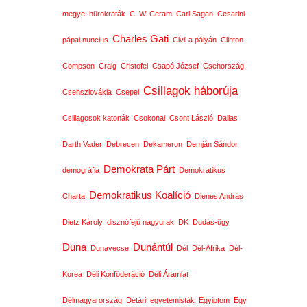
megye
bürokraták
C. W. Ceram
Carl Sagan
Cesarini
Charles Gati
pápai nuncius
Civil a pályán
Clinton
Compson
Craig
Cristofel
Csapó József
Csehország
Csillagok háborúja
Csehszlovákia
Csepel
Csillagosok katonák
Csokonai
Csont László
Dallas
Darth Vader
Debrecen
Dekameron
Demján Sándor
Demokrata Párt
demográfia
Demokratikus
Demokratikus Koalíció
Charta
Dienes András
Dietz Károly
disznófejű nagyurak
DK
Dudás-ügy
Duna
Dunántúl
Dunavecse
Dél
Dél-Afrika
Dél-
Korea
Déli Konföderáció
Déli Áramlat
Délmagyarország
Détári
egyetemisták
Egyiptom
Egy