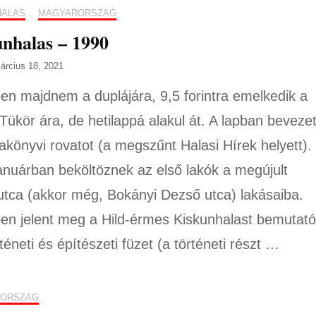
HALAS
,
MAGYARORSZÁG
nhalas – 1990
árcius 18, 2021
en majdnem a duplájára, 9,5 forintra emelkedik a
 Tükör ára, de hetilappá alakul át. A lapban bevezet
akönyvi rovatot (a megszűnt Halasi Hírek helyett).
anuárban beköltöznek az első lakók a megújult
utca (akkor még, Bokányi Dezső utca) lakásaiba.
en jelent meg a Hild-érmes Kiskunhalast bemutató
téneti és építészeti füzet (a történeti részt …
ORSZÁG