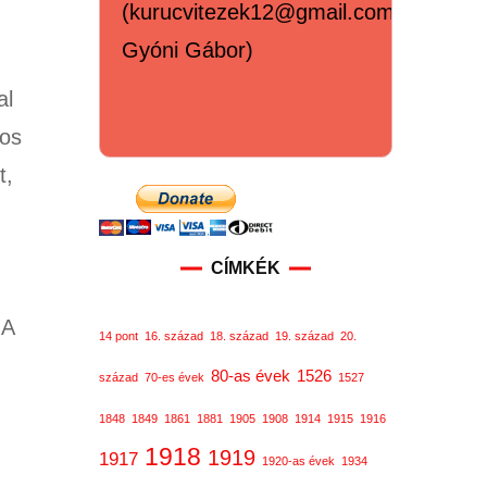
(kurucvitezek12@gmail.com,
Gyóni Gábor)
al
nos
t,
CÍMKÉK
 A
14 pont
16. század
18. század
19. század
20.
80-as évek
1526
század
70-es évek
1527
1848
1849
1861
1881
1905
1908
1914
1915
1916
1918
1919
1917
1920-as évek
1934