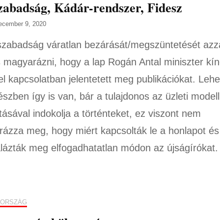
abadság, Kádár-rendszer, Fidesz
ecember 9, 2020
zabadság váratlan bezárását/megszüntetését azz
 magyarázni, hogy a lap Rogán Antal miniszter kí
el kapcsolatban jelentetett meg publikációkat. Lehe
észben így is van, bár a tulajdonos az üzleti modell
tásával indokolja a történteket, ez viszont nem
ázza meg, hogy miért kapcsolták le a honlapot és
alázták meg elfogadhatatlan módon az újságírókat.
ORSZÁG