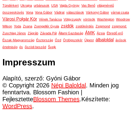
Tündérkert
Ukrajna
urbánusok
USA
Vajda György
Vas Benő
világméretű
összeesküvés
Vona
Vona Gábor
Vádirat
választások
Várkonyi Gábor
várnai csata
Városi Polgár Kör
Vének Tanácsa
Völgyzugoly
vörösök
Washington
Woodrow
zsidók
Wilson
Yoda
Zsana
Zsengellér Gyula
zsidókérdés
Zsigmond
zsigmond:
ÁMK
Zuschlag János
Zágráb
Závada Pál
Állami Gazdaság
Ázsia
Ébredő erő
álbaloldal
Észak-Magyarország
Észtország
Ózd
Ördögszekér
Újpest
ávósok
értelmiség
és
őszödi beszéd
Švejk
Impresszum
Alapító, szerző: Gyóni Gábor
© Copyright 2026
Népi Baloldal
. Minden jog
fenntartva.
Blossom Fashion |
Fejlesztette
Blossom Themes
.Készítette:
WordPress
.