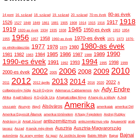
80-as évek
14 pont
16. század
18. század
19. század
20. század
70-es évek
1918
1917
1526
1527
1848
1849
1861
1881
1905
1908
1914
1915
1916
1919
1945
1950-es évek
1920-as évek
1934
1935
1938
1953
1954
1956
1970-es évek
1958
1955
1957
1960-as évek
1971
1973
1976-
1980-as évek
1977
1978
1980
os elnökválasztás
1979
1990
1985
1986
1989
1981
1982
1984
1987
1983
1988
1990-es évek
1994
1991
1993
1998
1992
1995
1999
2010
2006
2002
2009
2008
2000-es évek
2005
2012
2013
2014
2022
2011
2012 április
2016
2020
A
Ady Endre
csillagösvény hídja
Aczél György
Ademarus Cabbaniensis
Ady
Afrika
A gall háború
A Gyűrűk Ura
A hajnalcsillag fénye
A hang és a téboly
A Jedi
Amerika
Alsóváros
visszatér
Akunyin
Algyő
amerikaiak
amerikai Dél
Amerikai Egyesült Államok
amerikai történelem
A Nagy Fejedelem
Andrej Rubljov
antiszemitizmus
Andrássy út
Antall József
antiszemitizmus-vita
Aquaworld
arab
Ausztria
Ausztria-Magyarország
tavasz
Aszad
A tanúk még élnek
Bajnai
autonómia
Az arany ember
Az igazi
Az üstökös lángja
Babits Mihály
Bajnai