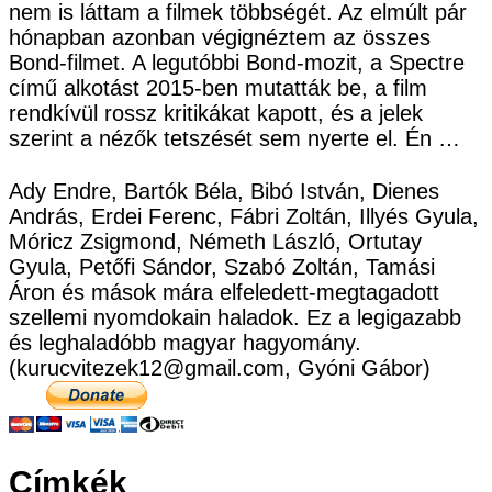
nem is láttam a filmek többségét. Az elmúlt pár
hónapban azonban végignéztem az összes
Bond-filmet. A legutóbbi Bond-mozit, a Spectre
című alkotást 2015-ben mutatták be, a film
rendkívül rossz kritikákat kapott, és a jelek
szerint a nézők tetszését sem nyerte el. Én …
Ady Endre, Bartók Béla, Bibó István, Dienes
András, Erdei Ferenc, Fábri Zoltán, Illyés Gyula,
Móricz Zsigmond, Németh László, Ortutay
Gyula, Petőfi Sándor, Szabó Zoltán, Tamási
Áron és mások mára elfeledett-megtagadott
szellemi nyomdokain haladok. Ez a legigazabb
és leghaladóbb magyar hagyomány.
(kurucvitezek12@gmail.com, Gyóni Gábor)
Címkék