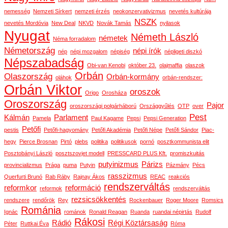
nemesség
Nemzeti Sírkert
nemzeti érzés
neokonzervativizmus
nevetés kultúrája
NSZK
nevetés Mordóvia
New Deal
NKVD
Novák Tamás
nyilasok
Nyugat
Németh László
németek
Néma forradalom
Németország
népi írók
nép
népi mozgalom
népiség
népligeti diszkó
Népszabadság
Obi-van Kenobi
október 23.
olajmaffia
olaszok
Orbán
Olaszország
Orbán-kormány
oláhok
orbán-rendszer:
Orbán Viktor
oroszok
Origo
Orosháza
Oroszország
Pajor
oroszországi polgárháború
Országgyűlés
OTP
over
Pest
Kálmán
Parlament
Pamela
Paul Kagame
Pepsi
Pepsi Generation
Petőfi
pestis
Petőfi-hagyomány
Petőfi Akadémia
Petőfi Népe
Petőfi Sándor
Piac-
hegy
Pierce Brosnan
Pirtó
plebs
politika
politikusok
pornó
posztkommunista elit
Posztobányi László
posztszovjet modell
PRESSCARD PLUS Kft.
promiszkuitás
putyinizmus
Párizs
provincializmus
Prága
puma
Putyin
Pázmány
Pécs
rasszizmus
Querfurti Brunó
Rab Ráby
Rajnay Ákos
REAC
reakciós
rendszerváltás
reformkor
reformáció
reformok
rendszerváltás
rezsicsökkentés
rendszere
rendőrök
Rey
Rockenbauer
Roger Moore
Romsics
Románia
Ignác
románok
Ronald Reagan
Ruanda
ruandai népirtás
Rudolf
Rákosi
Rádió
Régi Köztársaság
Péter
Ruttkai Éva
Róma