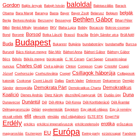
baloldal
Gordon
Baljós árnyak
Balogh István
Balotaszállás
Barack
belgák
Obama
Bara Margit
Baranya
Basta
Bayer
Bayer Zsolt
Belarusz
Belgium
Bethlen Gábor
Berija
Berkesi András
Berzsenyi
Bessenyei
Bihari Péter
Bilbó
Bimbó Mihály
birodalom
BKV
Blaha Lujza
Bobby
Bocaccio
Bokros-csomag
Borsod
Bond
Boromir
Botka László
Brassó
Brazília
Bródy Sándor utca
Brüll Adél
Budapest
Buda
Bukarest
Bulgária
bundabotrány
bundamaffia
Burcsa
Burundi
Bács-Kiskun megye
Bán Mór
Báthori Anna
Báthori Gábor
Báthory Gábor
Bécs
Békés
Békés megye
bürokraták
C. W. Ceram
Carl Sagan
Cesarini pápai
Charles Gati
nuncius
Civil a pályán
Clinton
Compson
Craig
Cristofel
Csapó
Csillagok háborúja
József
Csehország
Csehszlovákia
Csepel
Csillagosok
katonák
Csokonai
Csont László
Dallas
Darth Vader
Debrecen
Dekameron
Demján
Demokrata Párt
Demokratikus
Sándor
demográfia
Demokratikus Charta
Koalíció
Duna
Dienes András
Dietz Károly
disznófejű nagyurak
DK
Dudás-ügy
Dunántúl
Dunavecse
Dél
Dél-Afrika
Dél-Korea
Déli Konföderáció
Déli Áramlat
Délmagyarország
Détári
egyetemisták
Egyiptom
Egy pikoló világos
Egy új remény
elit
elcsalt vébék
ellenzék
elmúlás
első világháború
ELTE BTK
Engel Pál
Erdély
erotika
erkölcs
erkölcsi imperatívuszok
erkölcstelenség
erőszakos
Európa
EU
magyarosítás
Esztergom
Ewing-party
ezüstcsapat
Fandorin