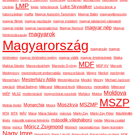
LMP
Luke Skywalker
Litvánia
lopás
luheránusok
Lövészárkok a
hátországban
maffia
Magyar Autonóm Tartomány
Magyar Bálint
magyarellenesség
magyar filmek
magyar gazdaság
magyar irodalom
magyar labdarúgó válogatott
magyar nép
magyar média
magyar nacionalizmus
Magyar Nemzet
Magyar
magyarok
Népköztársaság
Magyarország
magyarság
magyar
történelem
magyar történelmi regény
magyar vidék
magyar értelmiségiek
Majka
MDF
Makkai Sándor
Marosvásárhely
Marosán György
MDP KV
Mecsek
Medgyessy
megrendezett emberrablás
megszorítások
Megye
Merkel
merénylet
Mesterházy Attila
Mesterházy
Mesterjátszma
Mexikó
Mezey
Michael Jackson
migráció
Mihail Bathtyin
Millerand
Millerand-levél
Milosevics
minimálbér
Mitterand
Moldova
MIÉP
MLSZ
modernizáció
mogyoróskai ruszinok
Mohács
Mokka
MSZP
Moszkva
MSZMP
Monarchia
Molnár Andor
Moore
MTA
MTK
MÁV
Márai
Márai Sándor
március
Márki-Zay
Márki-Zay Péter
Másfélmillió
második világháború
lépés
második katonai felmérés
média
Mézga család
Móricz Zsigmond
Mória
móricz
Münnich
nacionalizmus
Nagy-kormány
Nagy Imre
Nagykörút
Nagy László
Nagyvárad
Naraszinha oszlopa
NDK