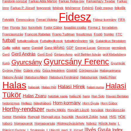
Fandorin-sorozat
Farkas Attila Márton
Farkas Helga-ügy
Farkasházy Tivadar
Farkas
Imre
Farkas P. József
fegyverek
fehérek
fehérterror
Fehértó
Fejér megye
felkelők
Fidesz
Felvidék
Ferencváros
Ferrari Violetta
Fidesz-kormány
FIFA
Finn
Florida
foci
focivébék
Fodor Gábor
fogadási csalás
Forma-1
forradalom
Franciaország
Francois Rabelais
Franjo Tudjman
freudizmus
Frodó
frontier
FTC
futball
futballcsalások
Futballgyilkosok
futballtörténelem
fák
Galaktikus Birodalom
Gallia
gallok
game
Gandalf
Ganz-MÁVAG
GDP
George Lucas
Gerecse
germánok
Gerő András
Gerő
Gerő Ernő
Gintaro Aono
gróf Bethlen István
gróf Klebelsberg
Gyurcsány Ferenc
Gyurcsány
Kunó
Gyurgyák
György Péter
Gábris vitéz
Géza fejedelem
Gödöllő
Görögország
Habayarimana
Habony Árpád
Habsburg Albert
Habsburg Ferdinánd
Habsburgok
Hajdú Péter
Halas
Halasi
Halasi Hírek
halasiak
Halasi Hét
halasi puma
Tükör
Halas Zsaru
halottak napja
halászlé
hang
Han Solo
Havasi Bertalan
Horn-kormány
hedonizmus
Hellasz
hidegháború
Horn Gyula
Horn Gábor
Horthy-rendszer
Horthy Miklós
Horváth László
horvátok
Horvátország
humor
Hungária
Hunyadi
Hunyadi utca
husziták
Huszárik Zoltán
hutuk
HVG
HÖK
háború
hígmagyarok
hígmagyarság
Hódmezővásárhely
hübrisz
Hősök ligete
I.
Illyés Gyula
Index
Rákóczi György
I. Szulejmán
I. Ulászló
igazi
II. József