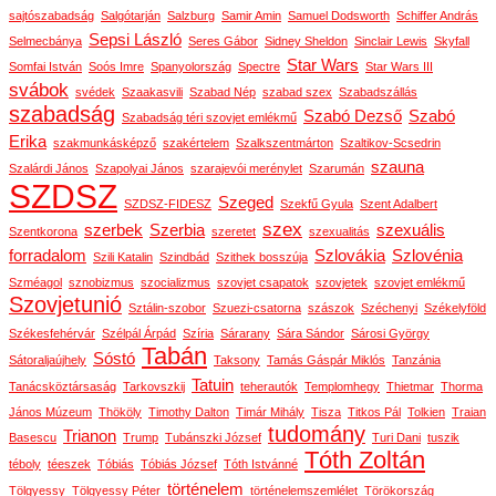
sajtószabadság
Salgótarján
Salzburg
Samir Amin
Samuel Dodsworth
Schiffer András
Sepsi László
Selmecbánya
Seres Gábor
Sidney Sheldon
Sinclair Lewis
Skyfall
Star Wars
Somfai István
Soós Imre
Spanyolország
Spectre
Star Wars III
svábok
svédek
Szaakasvili
Szabad Nép
szabad szex
Szabadszállás
szabadság
Szabó Dezső
Szabó
Szabadság téri szovjet emlékmű
Erika
szakmunkásképző
szakértelem
Szalkszentmárton
Szaltikov-Scsedrin
szauna
Szalárdi János
Szapolyai János
szarajevói merénylet
Szarumán
SZDSZ
Szeged
SZDSZ-FIDESZ
Szekfű Gyula
Szent Adalbert
szex
szerbek
Szerbia
szexuális
Szentkorona
szeretet
szexualitás
forradalom
Szlovákia
Szlovénia
Szili Katalin
Szindbád
Szithek bosszúja
Szméagol
sznobizmus
szocializmus
szovjet csapatok
szovjetek
szovjet emlékmű
Szovjetunió
Sztálin-szobor
Szuezi-csatorna
szászok
Széchenyi
Székelyföld
Székesfehérvár
Szélpál Árpád
Szíria
Sárarany
Sára Sándor
Sárosi György
Tabán
Sóstó
Sátoraljaújhely
Taksony
Tamás Gáspár Miklós
Tanzánia
Tatuin
Tanácsköztársaság
Tarkovszkij
teherautók
Templomhegy
Thietmar
Thorma
János Múzeum
Thököly
Timothy Dalton
Timár Mihály
Tisza
Titkos Pál
Tolkien
Traian
tudomány
Trianon
Basescu
Trump
Tubánszki József
Turi Dani
tuszik
Tóth Zoltán
téboly
téeszek
Tóbiás
Tóbiás József
Tóth Istvánné
történelem
Tölgyessy
Tölgyessy Péter
történelemszemlélet
Törökország