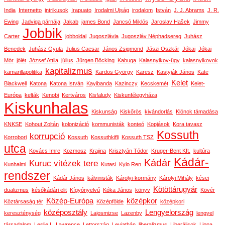
India
Internetto
intrikusok
Irapuato
Irodalmi Ujság
irodalom
István
J. J. Abrams
J. R.
Ewing
Jadviga párnája
Jakab
james Bond
Jancsó Miklós
Jaroslav Hašek
Jimmy
Jobbik
Carter
jobboldal
Jugoszlávia
Jugoszláv Néphadsereg
Juhász
Benedek
Juhász Gyula
Julius Caesar
János Zsigmond
Jászi Oszkár
Jókai
Jókai
Mór
jólét
József Attila
július
Jürgen Böcking
Kabuga
Kalasnyikov-ügy
kalasnyikovok
kapitalizmus
kamarillapolitika
Kardos György
Karesz
Kastyják János
Kate
Kelet
Blackwell
Katona
Katona István
Kayibanda
Kazinczy
Kecskemét
Kelet-
Európa
kelták
Kenobi
Kertváros
Kisfaludy
Kiskunfélegyháza
Kiskunhalas
Kiskunság
Kiskőrös
kivándorlás
Klónok támadása
KNKSE
Kohout Zoltán
kolonizáció
kommunisták
konteó
Kopjások
Kora tavasz
Kossuth
korrupció
Korrobori
Kossuth
Kossuthkifli
Kossuth TSZ
utca
Kovács Imre
Kozmosz
Krajina
Krisztyán Tódor
Kruger-Bent Kft.
kultúra
Kádár-
Kádár
Kuruc vitézek tere
Kunhalmi
Kutasi
Kylo Ren
rendszer
Kádár János
kálvinisták
Károlyi-kormány
Károlyi Mihály
kései
Kötöttárugyár
dualizmus
későkádári elit
Kígyónyelvű
Kóka János
könyv
Kövér
Közép-Európa
középkor
Köztársaság tér
Középfölde
középkori
középosztály
Lengyelország
kereszténység
Lajosmizse
Lazenby
lengyel
társadalom
Leslie L. Lawrence
Lettország
Leviathán
liberalizmus
Liberálisok
Lippa