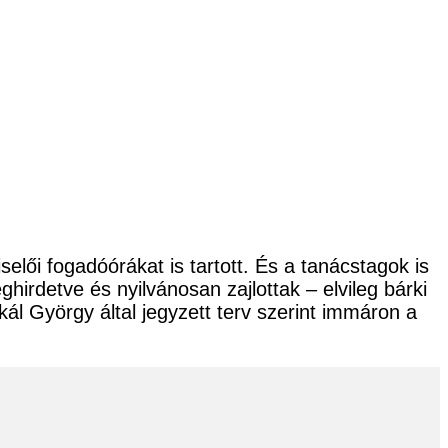
lői fogadóórákat is tartott. És a tanácstagok is
irdetve és nyilvánosan zajlottak – elvileg bárki
ál György által jegyzett terv szerint immáron a