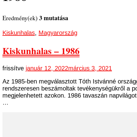
3 mutatása
Eredmény(ek)
Kiskunhalas
,
Magyarország
Kiskunhalas – 1986
frissítve
január 12, 2022
március 3, 2021
Az 1985-ben megválasztott Tóth Istvánné országgy
rendszeresen beszámoltak tevékenységükről a polg
megjelenhetett azokon. 1986 tavaszán napvilágot l
…