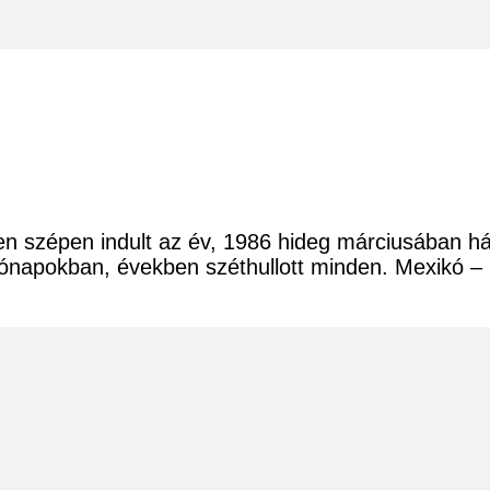
n szépen indult az év, 1986 hideg márciusában hár
ő hónapokban, években széthullott minden. Mexikó