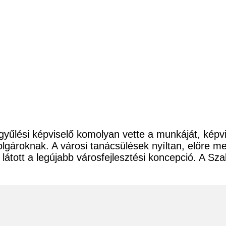
űlési képviselő komolyan vette a munkáját, képvise
ároknak. A városi tanácsülések nyíltan, előre megh
átott a legújabb városfejlesztési koncepció. A Szak