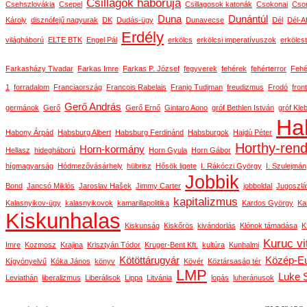
Csillagok háborúja
Csehszlovákia
Csepel
Csillagosok katonák
Csokonai
Cson
Duna
Dunántúl
Károly
disznófejű nagyurak
DK
Dudás-ügy
Dunavecse
Dél
Dél-Af
Erdély
világháború
ELTE BTK
Engel Pál
erkölcs
erkölcsi imperatívuszok
erkölcs
Farkasházy Tivadar
Farkas Imre
Farkas P. József
fegyverek
fehérek
fehérterror
Fehé
1
forradalom
Franciaország
Francois Rabelais
Franjo Tudjman
freudizmus
Frodó
front
Gerő András
germánok
Gerő
Gerő Ernő
Gintaro Aono
gróf Bethlen István
gróf Kle
Ha
Habony Árpád
Habsburg Albert
Habsburg Ferdinánd
Habsburgok
Hajdú Péter
Horthy-ren
Horn-kormány
Hellasz
hidegháború
Horn Gyula
Horn Gábor
hígmagyarság
Hódmezővásárhely
hübrisz
Hősök ligete
I. Rákóczi György
I. Szulejmán
Jobbik
Bond
Jancsó Miklós
Jaroslav Hašek
Jimmy Carter
jobboldal
Jugoszlá
kapitalizmus
Kalasnyikov-ügy
kalasnyikovok
kamarillapolitika
Kardos György
Ka
Kiskunhalas
Kiskunság
Kiskőrös
kivándorlás
Klónok támadása
K
Kuruc vi
Imre
Kozmosz
Krajina
Krisztyán Tódor
Kruger-Bent Kft.
kultúra
Kunhalmi
Kötöttárugyár
Közép-E
Kígyónyelvű
Kóka János
könyv
Kövér
Köztársaság tér
LMP
Luke 
Leviathán
liberalizmus
Liberálisok
Lippa
Litvánia
lopás
luheránusok