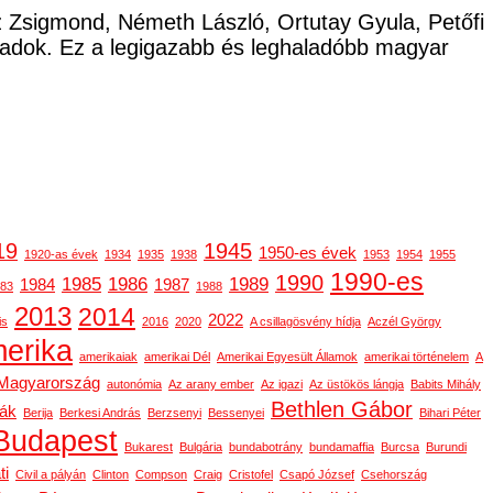
cz Zsigmond, Németh László, Ortutay Gyula, Petőfi
ladok. Ez a legigazabb és leghaladóbb magyar
19
1945
1950-es évek
1920-as évek
1934
1935
1938
1953
1954
1955
1990-es
1990
1985
1986
1989
1984
1987
83
1988
2013
2014
2022
is
2016
2020
A csillagösvény hídja
Aczél György
erika
amerikaiak
amerikai Dél
Amerikai Egyesült Államok
amerikai történelem
A
-Magyarország
autonómia
Az arany ember
Az igazi
Az üstökös lángja
Babits Mihály
Bethlen Gábor
gák
Berija
Berkesi András
Berzsenyi
Bessenyei
Bihari Péter
Budapest
Bukarest
Bulgária
bundabotrány
bundamaffia
Burcsa
Burundi
ti
Civil a pályán
Clinton
Compson
Craig
Cristofel
Csapó József
Csehország