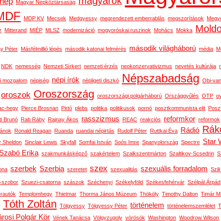
magyarok
nép
Magyar Népköztársaság
MDF
MDP KV
Mecsek
Medgyessy
megrendezett emberrablás
megszorítások
Megy
Mold
r
Mitterand
MIÉP
MLSZ
modernizáció
mogyoróskai ruszinok
Mohács
Mokka
második világháború
y Péter
Másfélmillió lépés
második katonai felmérés
média
M
NDK
nemesség
Nemzeti Sírkert
nemzeti érzés
neokonzervativizmus
nevetés kultúrája
Népszabadság
népi írók
i mozgalom
népiség
népligeti diszkó
Obi-van
Oroszország
oroszok
oroszországi polgárháború
Országgyűlés
OTP
o
ac-hegy
Pierce Brosnan
Pirtó
plebs
politika
politikusok
pornó
posztkommunista elit
Posz
rasszizmus
reformkor
ti Brunó
Rab Ráby
Rajnay Ákos
REAC
reakciós
reformok
Rák
Rádió
ánok
Ronald Reagan
Ruanda
ruandai népirtás
Rudolf Péter
Ruttkai Éva
Star 
y Sheldon
Sinclair Lewis
Skyfall
Somfai István
Soós Imre
Spanyolország
Spectre
Szabó Erika
szakmunkásképző
szakértelem
Szalkszentmárton
Szaltikov-Scsedrin
S
szex
szerbek
Szerbia
szexuális forradalom
ona
szeretet
szexualitás
Szili
n-szobor
Szuezi-csatorna
szászok
Széchenyi
Székelyföld
Székesfehérvár
Szélpál Árpád
erautók
Templomhegy
Thietmar
Thorma János Múzeum
Thököly
Timothy Dalton
Timár M
Tóth Zoltán
történelem
Tölgyessy
Tölgyessy Péter
történelemszemlélet
T
rosi Polgár Kör
Vének Tanácsa
Völgyzugoly
vörösök
Washington
Woodrow Wilson