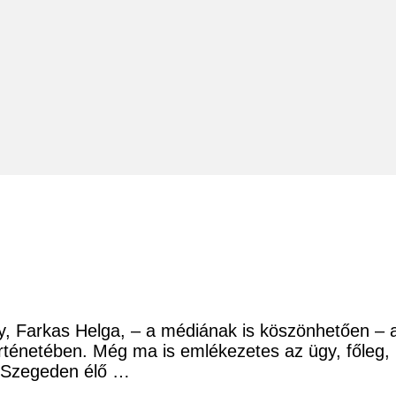
ny, Farkas Helga, – a médiának is köszönhetően – 
rténetében. Még ma is emlékezetes az ügy, főleg, h
, Szegeden élő …