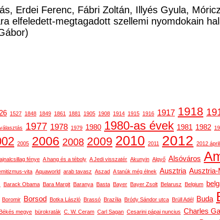
ás, Erdei Ferenc, Fábri Zoltán, Illyés Gyula, Móri
a elfeledett-megtagadott szellemi nyomdokain ha
Gábor)
1918
19
1917
26
1527
1848
1849
1861
1881
1905
1908
1914
1915
1916
1980-as évek
1977
1978
1980
1981
1982
választás
1979
19
2012
2010
2006
002
2009
2008
2005
2011
2012 ápril
Am
Alsóváros
ajnalcsillag fénye
A hang és a téboly
A Jedi visszatér
Akunyin
Algyő
Ausztria
Ausztria
emitizmus-vita
Aquaworld
arab tavasz
Aszad
A tanúk még élnek
bel
s
Barack Obama
Bara Margit
Baranya
Basta
Bayer
Bayer Zsolt
Belarusz
Belgium
Borsod
Buda
Boromir
Botka László
Brassó
Brazília
Bródy Sándor utca
Brüll Adél
Charles Ga
Békés megye
bürokraták
C. W. Ceram
Carl Sagan
Cesarini pápai nuncius