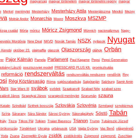
magyarság
magyar történelem
magyar történelmi regény
magyar
Mesterházy Attila
e
Merkel
merénylet
Mesterházy
Mesterjátszma
Mexikó
Mezey
ova
Moszkva
MSZMP
Monarchia
Molnár Andor
Moore
Móricz Zsigmond
ézga család
Mória
móricz
Münnich
nacionalizmus
Nagy-
Nyugat
NSZK
nevetés Mordóvia
New Deal
NKVD
Novák Tamás
nyilasok
Orbán
Olaszország
 Kenobi
október 23.
olajmaffia
olaszok
oláhok
Pajor Kálmán
Parlament
ver
Pamela
Paul Kagame
Pepsi
Pepsi Generation
tobányi László
posztszovjet modell
PRESSCARD PLUS Kft.
promiszkuitás
rendszerváltás
reformáció
rendszerváltás rendszere
rendőrök
Rey
osi
Régi Köztársaság
Róma
sajtószabadság
Salgótarján
Salzburg
Samir Amin
svábok
Wars
Star Wars III
svédek
Szaakasvili
Szabad Nép
szabad szex
szauna
zalárdi János
Szapolyai János
szarajevói merénylet
Szarumán
Szlovákia
Szlovénia
 Katalin
Szindbád
Szithek bosszúja
Szméagol
sznobizmus
Tabán
Sóstó
Szíria
Sárarany
Sára Sándor
Sárosi György
Sátoraljaújhely
Trianon
ihály
Tisza
Titkos Pál
Tolkien
Traian Basescu
Trump
Tubánszki József
örökország
Tündérkert
Ukrajna
urbánusok
USA
Vajda György
Vas Benő
világméretű
zsidók
Yoda
Zsana
Zsengellér Gyula
zsidókérdés
Zsigmond
zsigmond:
Zuschlag