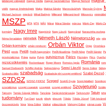
magyar 
labdarúgó válogatott
magyar média
magyar nacionalizmus
Magyar Nemzet
vidék
magyar értelmiségiek
Majka
Makkai Sándor
Marosvásárhely
Marosán György
Michael Jackson
migráció
Mihail Bathtyin
Millerand
Millerand-levél
Milosevics
minimálbé
MSZP
MTA
MTK
MÁV
Márai
Márai Sándor
március
Márki-Zay
Márki-Za
Nagy Imre
kormány
Nagykörút
Nagy László
Nagyvárad
Naraszinha oszlopa
Németh László
Németország
németek
Néma forradalom
nép
nép
Orbán Viktor
Orbán-kormány
orbán-rendszer:
Origo
Orosháza
Pest
Petőfi
pestis
Petőfi-hagyomány
Petőfi Akadémia
Petőfi Népe
Petőfi Sándor
Pi
putyinizmus
Párizs
provincializmus
Prága
puma
Putyin
Pázmány
Pécs
Querfur
Románia
rezsicsökkentés
Rockenbauer
Roger Moore
Romsics Ignác
rom
Sepsi László
Samuel Dodsworth
Schiffer András
Selmecbánya
Seres Gábor
Sidne
szabadság
Szabó Dezső
Szabadszállás
Szabadság téri szovjet emlékmű
SZDSZ
Szeged
SZDSZ-FIDESZ
Szekfű Gyula
Szent Adalbert
Szentkor
Szovjetunió
szocializmus
szovjet csapatok
szovjetek
szovjet emlékmű
Sztáli
Tatuin
Taksony
Tamás Gáspár Miklós
Tanzánia
Tanácsköztársaság
Tarkovszkij
teh
tudomány
Turi Dani
tuszik
téboly
téeszek
Tóbiás
Tóbiás József
Tóth Istvánné
Vá
összeesküvés
Vona
Vona Gábor
Vádirat
választások
Várkonyi Gábor
várnai csata