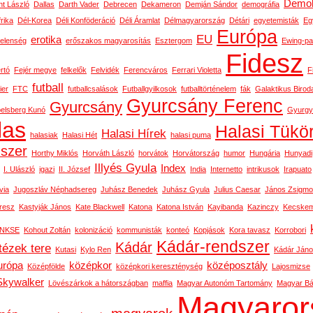
Demok
t László
Dallas
Darth Vader
Debrecen
Dekameron
Demján Sándor
demográfia
rika
Dél-Korea
Déli Konföderáció
Déli Áramlat
Délmagyarország
Détári
egyetemisták
Eg
Európa
EU
erotika
telenség
erőszakos magyarosítás
Esztergom
Ewing-pa
Fidesz
rtó
Fejér megye
felkelők
Felvidék
Ferencváros
Ferrari Violetta
F
futball
ier
FTC
futballcsalások
Futballgyilkosok
futballtörténelem
fák
Galaktikus Birod
Gyurcsány Ferenc
Gyurcsány
belsberg Kunó
Gyurgy
las
Halasi Tükö
Halasi Hírek
halasiak
Halasi Hét
halasi puma
dszer
Horthy Miklós
Horváth László
horvátok
Horvátország
humor
Hungária
Hunyadi
Illyés Gyula
Index
I. Ulászló
igazi
II. József
India
Internetto
intrikusok
Irapuato
via
Jugoszláv Néphadsereg
Juhász Benedek
Juhász Gyula
Julius Caesar
János Zsigm
resz
Kastyják János
Kate Blackwell
Katona
Katona István
Kayibanda
Kazinczy
Kecskem
NKSE
Kohout Zoltán
kolonizáció
kommunisták
konteó
Kopjások
Kora tavasz
Korrobori
Kádár-rendszer
Kádár
tézek tere
Kutasi
Kylo Ren
Kádár Ján
urópa
középkor
középosztály
Középfölde
középkori kereszténység
Lajosmizse
Skywalker
Lövészárkok a hátországban
maffia
Magyar Autonóm Tartomány
Magyar Bál
Magyaror