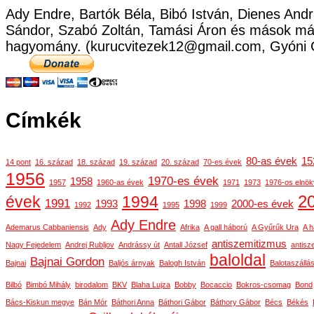
Ady Endre, Bartók Béla, Bibó István, Dienes Andr
Sándor, Szabó Zoltán, Tamási Áron és mások már
hagyomány. (kurucvitezek12@gmail.com, Gyóni 
Címkék
80-as évek
15
14 pont
16. század
18. század
19. század
20. század
70-es évek
1956
1970-es évek
1958
1957
1960-as évek
1971
1973
1976-os elnök
2
évek
1994
1991
1993
1998
2000-es évek
1992
1995
1999
Ady Endre
Ademarus Cabbaniensis
Ady
Afrika
A gall háború
A Gyűrűk Ura
A h
antiszemitizmus
Nagy Fejedelem
Andrej Rubljov
Andrássy út
Antall József
antisz
baloldal
Bajnai Gordon
Bajnai
Baljós árnyak
Balogh István
Balotaszállá
Bilbó
Bimbó Mihály
birodalom
BKV
Blaha Lujza
Bobby
Bocaccio
Bokros-csomag
Bond
Bács-Kiskun megye
Bán Mór
Báthori Anna
Báthori Gábor
Báthory Gábor
Bécs
Békés