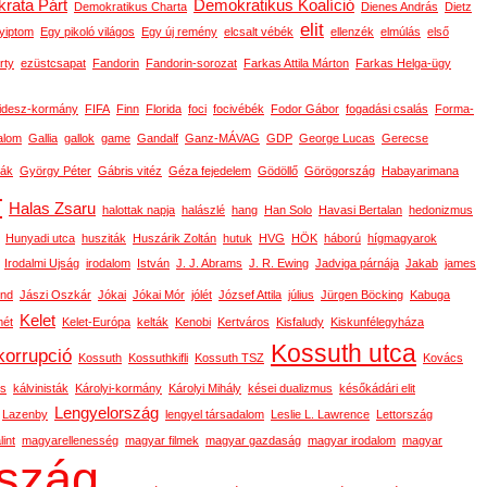
rata Párt
Demokratikus Koalíció
Demokratikus Charta
Dienes András
Dietz
elit
yiptom
Egy pikoló világos
Egy új remény
elcsalt vébék
ellenzék
elmúlás
első
rty
ezüstcsapat
Fandorin
Fandorin-sorozat
Farkas Attila Márton
Farkas Helga-ügy
idesz-kormány
FIFA
Finn
Florida
foci
focivébék
Fodor Gábor
fogadási csalás
Forma-
alom
Gallia
gallok
game
Gandalf
Ganz-MÁVAG
GDP
George Lucas
Gerecse
ák
György Péter
Gábris vitéz
Géza fejedelem
Gödöllő
Görögország
Habayarimana
r
Halas Zsaru
halottak napja
halászlé
hang
Han Solo
Havasi Bertalan
hedonizmus
Hunyadi utca
husziták
Huszárik Zoltán
hutuk
HVG
HÖK
háború
hígmagyarok
Irodalmi Ujság
irodalom
István
J. J. Abrams
J. R. Ewing
Jadviga párnája
Jakab
james
ond
Jászi Oszkár
Jókai
Jókai Mór
jólét
József Attila
július
Jürgen Böcking
Kabuga
Kelet
ét
Kelet-Európa
kelták
Kenobi
Kertváros
Kisfaludy
Kiskunfélegyháza
Kossuth utca
korrupció
Kossuth
Kossuthkifli
Kossuth TSZ
Kovács
os
kálvinisták
Károlyi-kormány
Károlyi Mihály
kései dualizmus
későkádári elit
Lengyelország
Lazenby
lengyel társadalom
Leslie L. Lawrence
Lettország
int
magyarellenesség
magyar filmek
magyar gazdaság
magyar irodalom
magyar
szág