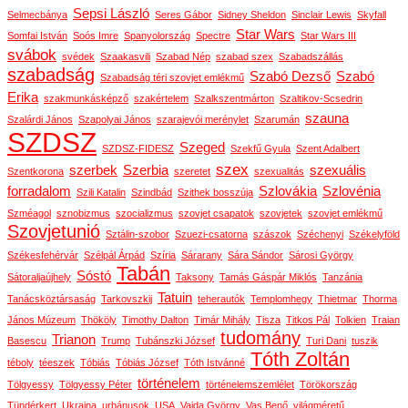
Sepsi László
Selmecbánya
Seres Gábor
Sidney Sheldon
Sinclair Lewis
Skyfall
Star Wars
Somfai István
Soós Imre
Spanyolország
Spectre
Star Wars III
svábok
svédek
Szaakasvili
Szabad Nép
szabad szex
Szabadszállás
szabadság
Szabó Dezső
Szabó
Szabadság téri szovjet emlékmű
Erika
szakmunkásképző
szakértelem
Szalkszentmárton
Szaltikov-Scsedrin
szauna
Szalárdi János
Szapolyai János
szarajevói merénylet
Szarumán
SZDSZ
Szeged
SZDSZ-FIDESZ
Szekfű Gyula
Szent Adalbert
szex
szerbek
Szerbia
szexuális
Szentkorona
szeretet
szexualitás
forradalom
Szlovákia
Szlovénia
Szili Katalin
Szindbád
Szithek bosszúja
Szméagol
sznobizmus
szocializmus
szovjet csapatok
szovjetek
szovjet emlékmű
Szovjetunió
Sztálin-szobor
Szuezi-csatorna
szászok
Széchenyi
Székelyföld
Székesfehérvár
Szélpál Árpád
Szíria
Sárarany
Sára Sándor
Sárosi György
Tabán
Sóstó
Sátoraljaújhely
Taksony
Tamás Gáspár Miklós
Tanzánia
Tatuin
Tanácsköztársaság
Tarkovszkij
teherautók
Templomhegy
Thietmar
Thorma
János Múzeum
Thököly
Timothy Dalton
Timár Mihály
Tisza
Titkos Pál
Tolkien
Traian
tudomány
Trianon
Basescu
Trump
Tubánszki József
Turi Dani
tuszik
Tóth Zoltán
téboly
téeszek
Tóbiás
Tóbiás József
Tóth Istvánné
történelem
Tölgyessy
Tölgyessy Péter
történelemszemlélet
Törökország
Tündérkert
Ukrajna
urbánusok
USA
Vajda György
Vas Benő
világméretű