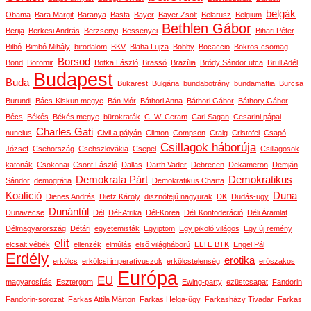
belgák
Obama
Bara Margit
Baranya
Basta
Bayer
Bayer Zsolt
Belarusz
Belgium
Bethlen Gábor
Berija
Berkesi András
Berzsenyi
Bessenyei
Bihari Péter
Bilbó
Bimbó Mihály
birodalom
BKV
Blaha Lujza
Bobby
Bocaccio
Bokros-csomag
Borsod
Bond
Boromir
Botka László
Brassó
Brazília
Bródy Sándor utca
Brüll Adél
Budapest
Buda
Bukarest
Bulgária
bundabotrány
bundamaffia
Burcsa
Burundi
Bács-Kiskun megye
Bán Mór
Báthori Anna
Báthori Gábor
Báthory Gábor
Bécs
Békés
Békés megye
bürokraták
C. W. Ceram
Carl Sagan
Cesarini pápai
Charles Gati
nuncius
Civil a pályán
Clinton
Compson
Craig
Cristofel
Csapó
Csillagok háborúja
József
Csehország
Csehszlovákia
Csepel
Csillagosok
katonák
Csokonai
Csont László
Dallas
Darth Vader
Debrecen
Dekameron
Demján
Demokrata Párt
Demokratikus
Sándor
demográfia
Demokratikus Charta
Koalíció
Duna
Dienes András
Dietz Károly
disznófejű nagyurak
DK
Dudás-ügy
Dunántúl
Dunavecse
Dél
Dél-Afrika
Dél-Korea
Déli Konföderáció
Déli Áramlat
Délmagyarország
Détári
egyetemisták
Egyiptom
Egy pikoló világos
Egy új remény
elit
elcsalt vébék
ellenzék
elmúlás
első világháború
ELTE BTK
Engel Pál
Erdély
erotika
erkölcs
erkölcsi imperatívuszok
erkölcstelenség
erőszakos
Európa
EU
magyarosítás
Esztergom
Ewing-party
ezüstcsapat
Fandorin
Fandorin-sorozat
Farkas Attila Márton
Farkas Helga-ügy
Farkasházy Tivadar
Farkas