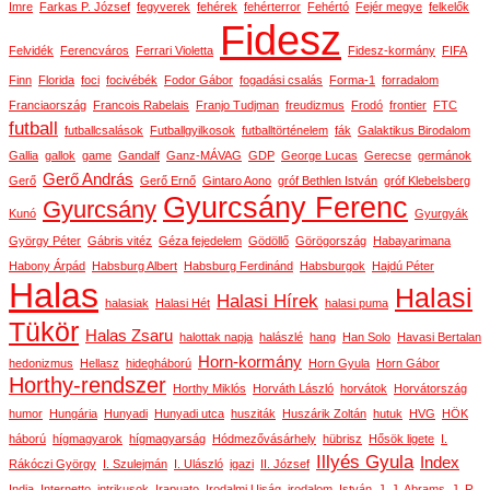
Imre
Farkas P. József
fegyverek
fehérek
fehérterror
Fehértó
Fejér megye
felkelők
Fidesz
Felvidék
Ferencváros
Ferrari Violetta
Fidesz-kormány
FIFA
Finn
Florida
foci
focivébék
Fodor Gábor
fogadási csalás
Forma-1
forradalom
Franciaország
Francois Rabelais
Franjo Tudjman
freudizmus
Frodó
frontier
FTC
futball
futballcsalások
Futballgyilkosok
futballtörténelem
fák
Galaktikus Birodalom
Gallia
gallok
game
Gandalf
Ganz-MÁVAG
GDP
George Lucas
Gerecse
germánok
Gerő András
Gerő
Gerő Ernő
Gintaro Aono
gróf Bethlen István
gróf Klebelsberg
Gyurcsány Ferenc
Gyurcsány
Kunó
Gyurgyák
György Péter
Gábris vitéz
Géza fejedelem
Gödöllő
Görögország
Habayarimana
Habony Árpád
Habsburg Albert
Habsburg Ferdinánd
Habsburgok
Hajdú Péter
Halas
Halasi
Halasi Hírek
halasiak
Halasi Hét
halasi puma
Tükör
Halas Zsaru
halottak napja
halászlé
hang
Han Solo
Havasi Bertalan
Horn-kormány
hedonizmus
Hellasz
hidegháború
Horn Gyula
Horn Gábor
Horthy-rendszer
Horthy Miklós
Horváth László
horvátok
Horvátország
humor
Hungária
Hunyadi
Hunyadi utca
husziták
Huszárik Zoltán
hutuk
HVG
HÖK
háború
hígmagyarok
hígmagyarság
Hódmezővásárhely
hübrisz
Hősök ligete
I.
Illyés Gyula
Index
Rákóczi György
I. Szulejmán
I. Ulászló
igazi
II. József
India
Internetto
intrikusok
Irapuato
Irodalmi Ujság
irodalom
István
J. J. Abrams
J. R.