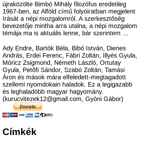
újraközölte Bimbó Mihály filozófus eredetileg
1967-ben, az Alföld című folyóiratban megjelent
írását a népi mozgalomról. A szerkesztőség
bevezetője mintha arra utalna, a népi mozgalom
témája ma is aktuális lenne, bár szerintem …
Ady Endre, Bartók Béla, Bibó István, Dienes
András, Erdei Ferenc, Fábri Zoltán, Illyés Gyula,
Móricz Zsigmond, Németh László, Ortutay
Gyula, Petőfi Sándor, Szabó Zoltán, Tamási
Áron és mások mára elfeledett-megtagadott
szellemi nyomdokain haladok. Ez a legigazabb
és leghaladóbb magyar hagyomány.
(kurucvitezek12@gmail.com, Gyóni Gábor)
Címkék