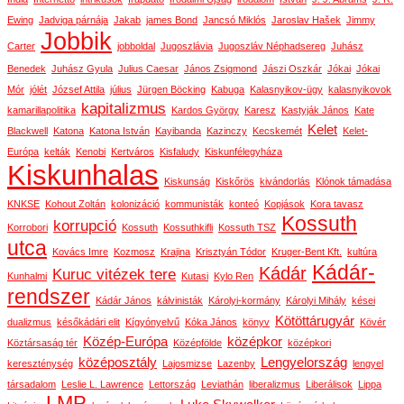
Ewing
Jadviga párnája
Jakab
james Bond
Jancsó Miklós
Jaroslav Hašek
Jimmy
Jobbik
Carter
jobboldal
Jugoszlávia
Jugoszláv Néphadsereg
Juhász
Benedek
Juhász Gyula
Julius Caesar
János Zsigmond
Jászi Oszkár
Jókai
Jókai
Mór
jólét
József Attila
július
Jürgen Böcking
Kabuga
Kalasnyikov-ügy
kalasnyikovok
kapitalizmus
kamarillapolitika
Kardos György
Karesz
Kastyják János
Kate
Kelet
Blackwell
Katona
Katona István
Kayibanda
Kazinczy
Kecskemét
Kelet-
Európa
kelták
Kenobi
Kertváros
Kisfaludy
Kiskunfélegyháza
Kiskunhalas
Kiskunság
Kiskőrös
kivándorlás
Klónok támadása
KNKSE
Kohout Zoltán
kolonizáció
kommunisták
konteó
Kopjások
Kora tavasz
Kossuth
korrupció
Korrobori
Kossuth
Kossuthkifli
Kossuth TSZ
utca
Kovács Imre
Kozmosz
Krajina
Krisztyán Tódor
Kruger-Bent Kft.
kultúra
Kádár-
Kádár
Kuruc vitézek tere
Kunhalmi
Kutasi
Kylo Ren
rendszer
Kádár János
kálvinisták
Károlyi-kormány
Károlyi Mihály
kései
Kötöttárugyár
dualizmus
későkádári elit
Kígyónyelvű
Kóka János
könyv
Kövér
Közép-Európa
középkor
Köztársaság tér
Középfölde
középkori
középosztály
Lengyelország
kereszténység
Lajosmizse
Lazenby
lengyel
társadalom
Leslie L. Lawrence
Lettország
Leviathán
liberalizmus
Liberálisok
Lippa
LMP