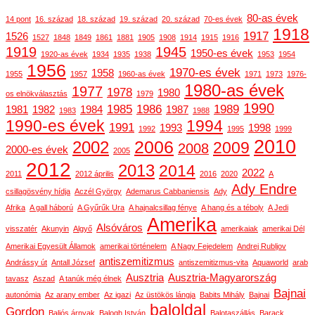
80-as évek
14 pont
16. század
18. század
19. század
20. század
70-es évek
1918
1917
1526
1527
1848
1849
1861
1881
1905
1908
1914
1915
1916
1919
1945
1950-es évek
1920-as évek
1934
1935
1938
1953
1954
1956
1970-es évek
1958
1955
1957
1960-as évek
1971
1973
1976-
1980-as évek
1977
1978
1980
os elnökválasztás
1979
1990
1985
1986
1989
1981
1982
1984
1987
1983
1988
1990-es évek
1994
1991
1993
1998
1992
1995
1999
2010
2006
2002
2009
2008
2000-es évek
2005
2012
2013
2014
2022
2011
2012 április
2016
2020
A
Ady Endre
csillagösvény hídja
Aczél György
Ademarus Cabbaniensis
Ady
Afrika
A gall háború
A Gyűrűk Ura
A hajnalcsillag fénye
A hang és a téboly
A Jedi
Amerika
Alsóváros
visszatér
Akunyin
Algyő
amerikaiak
amerikai Dél
Amerikai Egyesült Államok
amerikai történelem
A Nagy Fejedelem
Andrej Rubljov
antiszemitizmus
Andrássy út
Antall József
antiszemitizmus-vita
Aquaworld
arab
Ausztria
Ausztria-Magyarország
tavasz
Aszad
A tanúk még élnek
Bajnai
autonómia
Az arany ember
Az igazi
Az üstökös lángja
Babits Mihály
Bajnai
baloldal
Gordon
Baljós árnyak
Balogh István
Balotaszállás
Barack