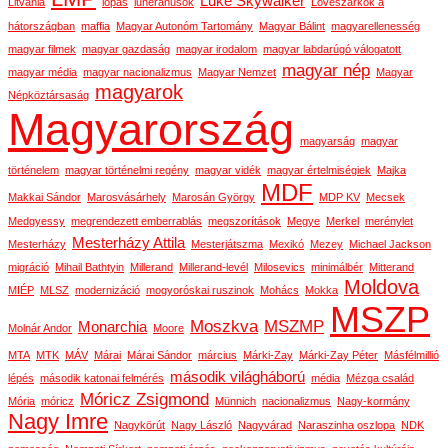
Luke Skywalker
Litvánia
lopás
luheránusok
Lövészárkok a
hátországban
maffia
Magyar Autonóm Tartomány
Magyar Bálint
magyarellenesség
magyar filmek
magyar gazdaság
magyar irodalom
magyar labdarúgó válogatott
magyar nép
magyar média
magyar nacionalizmus
Magyar Nemzet
Magyar
magyarok
Népköztársaság
Magyarország
magyarság
magyar
történelem
magyar történelmi regény
magyar vidék
magyar értelmiségiek
Majka
MDF
Makkai Sándor
Marosvásárhely
Marosán György
MDP KV
Mecsek
Medgyessy
megrendezett emberrablás
megszorítások
Megye
Merkel
merénylet
Mesterházy Attila
Mesterházy
Mesterjátszma
Mexikó
Mezey
Michael Jackson
migráció
Mihail Bathtyin
Millerand
Millerand-levél
Milosevics
minimálbér
Mitterand
Moldova
MIÉP
MLSZ
modernizáció
mogyoróskai ruszinok
Mohács
Mokka
MSZP
Moszkva
MSZMP
Monarchia
Molnár Andor
Moore
MTA
MTK
MÁV
Márai
Márai Sándor
március
Márki-Zay
Márki-Zay Péter
Másfélmillió
második világháború
lépés
második katonai felmérés
média
Mézga család
Móricz Zsigmond
Mória
móricz
Münnich
nacionalizmus
Nagy-kormány
Nagy Imre
Nagykörút
Nagy László
Nagyvárad
Naraszinha oszlopa
NDK