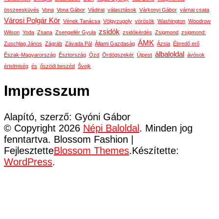
összeesküvés
Vona
Vona Gábor
Vádirat
választások
Várkonyi Gábor
várnai csata
Városi Polgár Kör
Vének Tanácsa
Völgyzugoly
vörösök
Washington
Woodrow
zsidók
Wilson
Yoda
Zsana
Zsengellér Gyula
zsidókérdés
Zsigmond
zsigmond:
ÁMK
Zuschlag János
Zágráb
Závada Pál
Állami Gazdaság
Ázsia
Ébredő erő
álbaloldal
Észak-Magyarország
Észtország
Ózd
Ördögszekér
Újpest
ávósok
értelmiség
és
őszödi beszéd
Švejk
Impresszum
Alapító, szerző: Gyóni Gábor
© Copyright 2026
Népi Baloldal
. Minden jog
fenntartva.
Blossom Fashion |
Fejlesztette
Blossom Themes
.Készítette:
WordPress
.