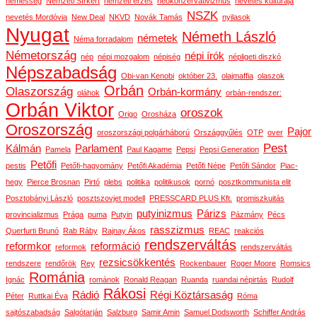
nemesség
Nemzeti Sírkert
nemzeti érzés
neokonzervativizmus
nevetés kultúrája
NSZK
nevetés Mordóvia
New Deal
NKVD
Novák Tamás
nyilasok
Nyugat
Németh László
németek
Néma forradalom
Németország
népi írók
nép
népi mozgalom
népiség
népligeti diszkó
Népszabadság
Obi-van Kenobi
október 23.
olajmaffia
olaszok
Orbán
Olaszország
Orbán-kormány
oláhok
orbán-rendszer:
Orbán Viktor
oroszok
Origo
Orosháza
Oroszország
Pajor
oroszországi polgárháború
Országgyűlés
OTP
over
Pest
Kálmán
Parlament
Pamela
Paul Kagame
Pepsi
Pepsi Generation
Petőfi
pestis
Petőfi-hagyomány
Petőfi Akadémia
Petőfi Népe
Petőfi Sándor
Piac-
hegy
Pierce Brosnan
Pirtó
plebs
politika
politikusok
pornó
posztkommunista elit
Posztobányi László
posztszovjet modell
PRESSCARD PLUS Kft.
promiszkuitás
putyinizmus
Párizs
provincializmus
Prága
puma
Putyin
Pázmány
Pécs
rasszizmus
Querfurti Brunó
Rab Ráby
Rajnay Ákos
REAC
reakciós
rendszerváltás
reformkor
reformáció
reformok
rendszerváltás
rezsicsökkentés
rendszere
rendőrök
Rey
Rockenbauer
Roger Moore
Romsics
Románia
Ignác
románok
Ronald Reagan
Ruanda
ruandai népirtás
Rudolf
Rákosi
Rádió
Régi Köztársaság
Péter
Ruttkai Éva
Róma
sajtószabadság
Salgótarján
Salzburg
Samir Amin
Samuel Dodsworth
Schiffer András