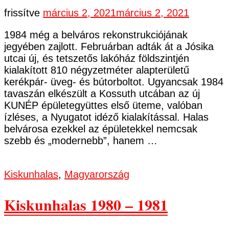
frissítve
március 2, 2021
március 2, 2021
1984 még a belváros rekonstrukciójának
jegyében zajlott. Februárban adták át a Jósika
utcai új, és tetszetős lakóház földszintjén
kialakított 810 négyzetméter alapterületű
kerékpár- üveg- és bútorboltot. Ugyancsak 1984
tavaszán elkészült a Kossuth utcában az új
KUNÉP épületegyüttes első üteme, valóban
ízléses, a Nyugatot idéző kialakítással. Halas
belvárosa ezekkel az épületekkel nemcsak
szebb és „modernebb”, hanem …
Kiskunhalas
,
Magyarország
Kiskunhalas 1980 – 1981