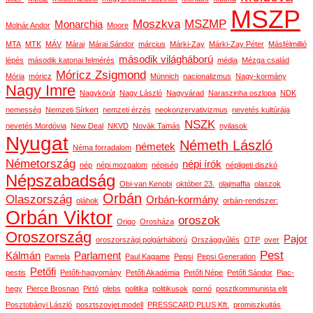
MSZP
Moszkva
MSZMP
Monarchia
Molnár Andor
Moore
MTA
MTK
MÁV
Márai
Márai Sándor
március
Márki-Zay
Márki-Zay Péter
Másfélmillió
második világháború
lépés
második katonai felmérés
média
Mézga család
Móricz Zsigmond
Mória
móricz
Münnich
nacionalizmus
Nagy-kormány
Nagy Imre
Nagykörút
Nagy László
Nagyvárad
Naraszinha oszlopa
NDK
nemesség
Nemzeti Sírkert
nemzeti érzés
neokonzervativizmus
nevetés kultúrája
NSZK
nevetés Mordóvia
New Deal
NKVD
Novák Tamás
nyilasok
Nyugat
Németh László
németek
Néma forradalom
Németország
népi írók
nép
népi mozgalom
népiség
népligeti diszkó
Népszabadság
Obi-van Kenobi
október 23.
olajmaffia
olaszok
Orbán
Olaszország
Orbán-kormány
oláhok
orbán-rendszer:
Orbán Viktor
oroszok
Origo
Orosháza
Oroszország
Pajor
oroszországi polgárháború
Országgyűlés
OTP
over
Pest
Kálmán
Parlament
Pamela
Paul Kagame
Pepsi
Pepsi Generation
Petőfi
pestis
Petőfi-hagyomány
Petőfi Akadémia
Petőfi Népe
Petőfi Sándor
Piac-
hegy
Pierce Brosnan
Pirtó
plebs
politika
politikusok
pornó
posztkommunista elit
Posztobányi László
posztszovjet modell
PRESSCARD PLUS Kft.
promiszkuitás