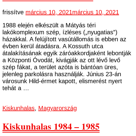
frissítve
március 10, 2021
március 10, 2021
1988 elején elkészült a Mátyás téri
lakókomplexum szép, ízléses („nyugatias”)
házakkal. A felújított vasútállomás is ebben az
évben kerül átadásra. A Kossuth utca
átalakításának egyik záróakkordjaként lebontják
a Központi Óvodát, kivágják az ott lévő levő
szép fákat, a terület azóta is bántóan üres,
jelenleg parkolásra használják. Június 23-án
városunk Hild-érmet kapott, elismerést nyert
tehát a …
Kiskunhalas
,
Magyarország
Kiskunhalas 1984 – 1985