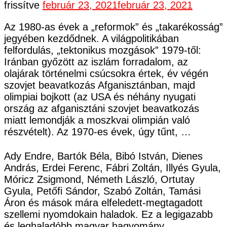
frissítve
február 23, 2021
február 23, 2021
Az 1980-as évek a „reformok” és „takarékosság”
jegyében kezdődnek. A világpolitikában
felfordulás, „tektonikus mozgások” 1979-től:
Iránban győzött az iszlám forradalom, az
olajárak történelmi csúcsokra értek, év végén
szovjet beavatkozás Afganisztánban, majd
olimpiai bojkott (az USA és néhány nyugati
ország az afganisztáni szovjet beavatkozás
miatt lemondják a moszkvai olimpián való
részvételt). Az 1970-es évek, úgy tűnt, …
Ady Endre, Bartók Béla, Bibó István, Dienes
András, Erdei Ferenc, Fábri Zoltán, Illyés Gyula,
Móricz Zsigmond, Németh László, Ortutay
Gyula, Petőfi Sándor, Szabó Zoltán, Tamási
Áron és mások mára elfeledett-megtagadott
szellemi nyomdokain haladok. Ez a legigazabb
és leghaladóbb magyar hagyomány.