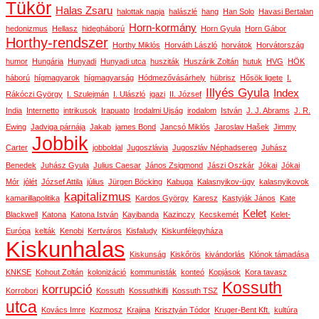
Tükör
Halas Zsaru
halottak napja
halászlé
hang
Han Solo
Havasi Bertalan
Horn-kormány
hedonizmus
Hellasz
hidegháború
Horn Gyula
Horn Gábor
Horthy-rendszer
Horthy Miklós
Horváth László
horvátok
Horvátország
humor
Hungária
Hunyadi
Hunyadi utca
husziták
Huszárik Zoltán
hutuk
HVG
HÖK
háború
hígmagyarok
hígmagyarság
Hódmezővásárhely
hübrisz
Hősök ligete
I.
Illyés Gyula
Index
Rákóczi György
I. Szulejmán
I. Ulászló
igazi
II. József
India
Internetto
intrikusok
Irapuato
Irodalmi Ujság
irodalom
István
J. J. Abrams
J. R.
Ewing
Jadviga párnája
Jakab
james Bond
Jancsó Miklós
Jaroslav Hašek
Jimmy
Jobbik
Carter
jobboldal
Jugoszlávia
Jugoszláv Néphadsereg
Juhász
Benedek
Juhász Gyula
Julius Caesar
János Zsigmond
Jászi Oszkár
Jókai
Jókai
Mór
jólét
József Attila
július
Jürgen Böcking
Kabuga
Kalasnyikov-ügy
kalasnyikovok
kapitalizmus
kamarillapolitika
Kardos György
Karesz
Kastyják János
Kate
Kelet
Blackwell
Katona
Katona István
Kayibanda
Kazinczy
Kecskemét
Kelet-
Európa
kelták
Kenobi
Kertváros
Kisfaludy
Kiskunfélegyháza
Kiskunhalas
Kiskunság
Kiskőrös
kivándorlás
Klónok támadása
KNKSE
Kohout Zoltán
kolonizáció
kommunisták
konteó
Kopjások
Kora tavasz
Kossuth
korrupció
Korrobori
Kossuth
Kossuthkifli
Kossuth TSZ
utca
Kovács Imre
Kozmosz
Krajina
Krisztyán Tódor
Kruger-Bent Kft.
kultúra