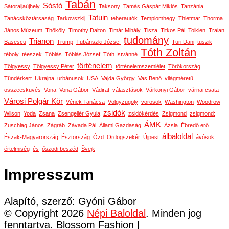
Tabán
Sóstó
Sátoraljaújhely
Taksony
Tamás Gáspár Miklós
Tanzánia
Tatuin
Tanácsköztársaság
Tarkovszkij
teherautók
Templomhegy
Thietmar
Thorma
János Múzeum
Thököly
Timothy Dalton
Timár Mihály
Tisza
Titkos Pál
Tolkien
Traian
tudomány
Trianon
Basescu
Trump
Tubánszki József
Turi Dani
tuszik
Tóth Zoltán
téboly
téeszek
Tóbiás
Tóbiás József
Tóth Istvánné
történelem
Tölgyessy
Tölgyessy Péter
történelemszemlélet
Törökország
Tündérkert
Ukrajna
urbánusok
USA
Vajda György
Vas Benő
világméretű
összeesküvés
Vona
Vona Gábor
Vádirat
választások
Várkonyi Gábor
várnai csata
Városi Polgár Kör
Vének Tanácsa
Völgyzugoly
vörösök
Washington
Woodrow
zsidók
Wilson
Yoda
Zsana
Zsengellér Gyula
zsidókérdés
Zsigmond
zsigmond:
ÁMK
Zuschlag János
Zágráb
Závada Pál
Állami Gazdaság
Ázsia
Ébredő erő
álbaloldal
Észak-Magyarország
Észtország
Ózd
Ördögszekér
Újpest
ávósok
értelmiség
és
őszödi beszéd
Švejk
Impresszum
Alapító, szerző: Gyóni Gábor
© Copyright 2026
Népi Baloldal
. Minden jog
fenntartva.
Blossom Fashion |