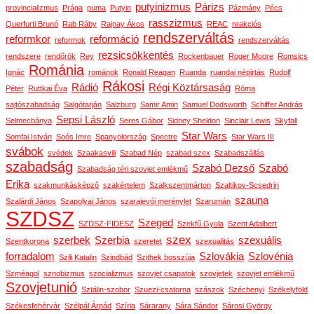
putyinizmus
Párizs
provincializmus
Prága
puma
Putyin
Pázmány
Pécs
rasszizmus
Querfurti Brunó
Rab Ráby
Rajnay Ákos
REAC
reakciós
rendszerváltás
reformkor
reformáció
reformok
rendszerváltás
rezsicsökkentés
rendszere
rendőrök
Rey
Rockenbauer
Roger Moore
Romsics
Románia
Ignác
románok
Ronald Reagan
Ruanda
ruandai népirtás
Rudolf
Rákosi
Rádió
Régi Köztársaság
Péter
Ruttkai Éva
Róma
sajtószabadság
Salgótarján
Salzburg
Samir Amin
Samuel Dodsworth
Schiffer András
Sepsi László
Selmecbánya
Seres Gábor
Sidney Sheldon
Sinclair Lewis
Skyfall
Star Wars
Somfai István
Soós Imre
Spanyolország
Spectre
Star Wars III
svábok
svédek
Szaakasvili
Szabad Nép
szabad szex
Szabadszállás
szabadság
Szabó Dezső
Szabó
Szabadság téri szovjet emlékmű
Erika
szakmunkásképző
szakértelem
Szalkszentmárton
Szaltikov-Scsedrin
szauna
Szalárdi János
Szapolyai János
szarajevói merénylet
Szarumán
SZDSZ
Szeged
SZDSZ-FIDESZ
Szekfű Gyula
Szent Adalbert
szex
szerbek
Szerbia
szexuális
Szentkorona
szeretet
szexualitás
forradalom
Szlovákia
Szlovénia
Szili Katalin
Szindbád
Szithek bosszúja
Szméagol
sznobizmus
szocializmus
szovjet csapatok
szovjetek
szovjet emlékmű
Szovjetunió
Sztálin-szobor
Szuezi-csatorna
szászok
Széchenyi
Székelyföld
Székesfehérvár
Szélpál Árpád
Szíria
Sárarany
Sára Sándor
Sárosi György