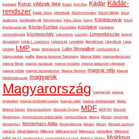
Kádár-
Kádár
Kuruc vitézek tere
Kunhalmi
Kutasi
Kylo Ren
rendszer
Kádár János
kálvinisták
Károlyi-kormány
Károlyi Mihály
kései
Kötöttárugyár
dualizmus
későkádári elit
Kígyónyelvű
Kóka János
könyv
Kövér
Közép-Európa
középkor
Köztársaság tér
Középfölde
középkori
középosztály
Lengyelország
kereszténység
Lajosmizse
Lazenby
lengyel
társadalom
Leslie L. Lawrence
Lettország
Leviathán
liberalizmus
Liberálisok
Lippa
LMP
Luke Skywalker
Litvánia
lopás
luheránusok
Lövészárkok a
hátországban
maffia
Magyar Autonóm Tartomány
Magyar Bálint
magyarellenesség
magyar filmek
magyar gazdaság
magyar irodalom
magyar labdarúgó válogatott
magyar nép
magyar média
magyar nacionalizmus
Magyar Nemzet
Magyar
magyarok
Népköztársaság
Magyarország
magyarság
magyar
történelem
magyar történelmi regény
magyar vidék
magyar értelmiségiek
Majka
MDF
Makkai Sándor
Marosvásárhely
Marosán György
MDP KV
Mecsek
Medgyessy
megrendezett emberrablás
megszorítások
Megye
Merkel
merénylet
Mesterházy Attila
Mesterházy
Mesterjátszma
Mexikó
Mezey
Michael Jackson
migráció
Mihail Bathtyin
Millerand
Millerand-levél
Milosevics
minimálbér
Mitterand
Moldova
MIÉP
MLSZ
modernizáció
mogyoróskai ruszinok
Mohács
Mokka