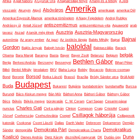
Afrika
A gall háború
A Gyűrűk Ura
A hajnalcsillag fénye
A hang és a téboly
A Jedi
Amerika
Alsóváros
visszatér
Akunyin
Algyő
amerikaiak
amerikai Dél
Amerikai Egyesült Államok
amerikai történelem
A Nagy Fejedelem
Andrej Rubljov
antiszemitizmus
Andrássy út
Antall József
antiszemitizmus-vita
Aquaworld
arab
Ausztria
Ausztria-Magyarország
tavasz
Aszad
A tanúk még élnek
Bajnai
autonómia
Az arany ember
Az igazi
Az üstökös lángja
Babits Mihály
Bajnai
baloldal
Gordon
Baljós árnyak
Balogh István
Balotaszállás
Barack
belgák
Obama
Bara Margit
Baranya
Basta
Bayer
Bayer Zsolt
Belarusz
Belgium
Bethlen Gábor
Berija
Berkesi András
Berzsenyi
Bessenyei
Bihari Péter
Bilbó
Bimbó Mihály
birodalom
BKV
Blaha Lujza
Bobby
Bocaccio
Bokros-csomag
Borsod
Bond
Boromir
Botka László
Brassó
Brazília
Bródy Sándor utca
Brüll Adél
Budapest
Buda
Bukarest
Bulgária
bundabotrány
bundamaffia
Burcsa
Burundi
Bács-Kiskun megye
Bán Mór
Báthori Anna
Báthori Gábor
Báthory Gábor
Bécs
Békés
Békés megye
bürokraták
C. W. Ceram
Carl Sagan
Cesarini pápai
Charles Gati
nuncius
Civil a pályán
Clinton
Compson
Craig
Cristofel
Csapó
Csillagok háborúja
József
Csehország
Csehszlovákia
Csepel
Csillagosok
katonák
Csokonai
Csont László
Dallas
Darth Vader
Debrecen
Dekameron
Demján
Demokrata Párt
Demokratikus
Sándor
demográfia
Demokratikus Charta
Koalíció
Duna
Dienes András
Dietz Károly
disznófejű nagyurak
DK
Dudás-ügy