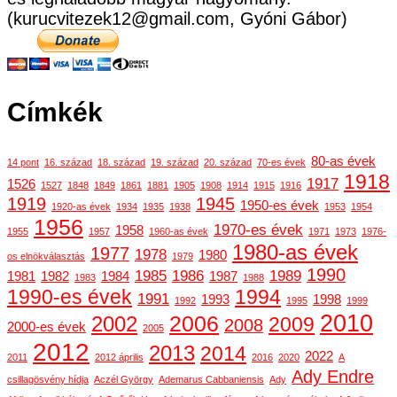
(kurucvitezek12@gmail.com, Gyóni Gábor)
Címkék
80-as évek
14 pont
16. század
18. század
19. század
20. század
70-es évek
1918
1917
1526
1527
1848
1849
1861
1881
1905
1908
1914
1915
1916
1919
1945
1950-es évek
1920-as évek
1934
1935
1938
1953
1954
1956
1970-es évek
1958
1955
1957
1960-as évek
1971
1973
1976-
1980-as évek
1977
1978
1980
os elnökválasztás
1979
1990
1985
1986
1989
1981
1982
1984
1987
1983
1988
1990-es évek
1994
1991
1993
1998
1992
1995
1999
2010
2006
2002
2009
2008
2000-es évek
2005
2012
2013
2014
2022
2011
2012 április
2016
2020
A
Ady Endre
csillagösvény hídja
Aczél György
Ademarus Cabbaniensis
Ady