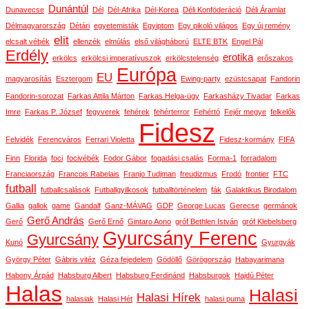
Dunántúl
Dunavecse
Dél
Dél-Afrika
Dél-Korea
Déli Konföderáció
Déli Áramlat
Délmagyarország
Détári
egyetemisták
Egyiptom
Egy pikoló világos
Egy új remény
elit
elcsalt vébék
ellenzék
elmúlás
első világháború
ELTE BTK
Engel Pál
Erdély
erotika
erkölcs
erkölcsi imperatívuszok
erkölcstelenség
erőszakos
Európa
EU
magyarosítás
Esztergom
Ewing-party
ezüstcsapat
Fandorin
Fandorin-sorozat
Farkas Attila Márton
Farkas Helga-ügy
Farkasházy Tivadar
Farkas
Imre
Farkas P. József
fegyverek
fehérek
fehérterror
Fehértó
Fejér megye
felkelők
Fidesz
Felvidék
Ferencváros
Ferrari Violetta
Fidesz-kormány
FIFA
Finn
Florida
foci
focivébék
Fodor Gábor
fogadási csalás
Forma-1
forradalom
Franciaország
Francois Rabelais
Franjo Tudjman
freudizmus
Frodó
frontier
FTC
futball
futballcsalások
Futballgyilkosok
futballtörténelem
fák
Galaktikus Birodalom
Gallia
gallok
game
Gandalf
Ganz-MÁVAG
GDP
George Lucas
Gerecse
germánok
Gerő András
Gerő
Gerő Ernő
Gintaro Aono
gróf Bethlen István
gróf Klebelsberg
Gyurcsány Ferenc
Gyurcsány
Kunó
Gyurgyák
György Péter
Gábris vitéz
Géza fejedelem
Gödöllő
Görögország
Habayarimana
Habony Árpád
Habsburg Albert
Habsburg Ferdinánd
Habsburgok
Hajdú Péter
Halas
Halasi
Halasi Hírek
halasiak
Halasi Hét
halasi puma