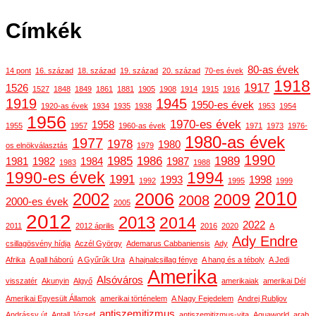
Címkék
80-as évek
14 pont
16. század
18. század
19. század
20. század
70-es évek
1918
1917
1526
1527
1848
1849
1861
1881
1905
1908
1914
1915
1916
1919
1945
1950-es évek
1920-as évek
1934
1935
1938
1953
1954
1956
1970-es évek
1958
1955
1957
1960-as évek
1971
1973
1976-
1980-as évek
1977
1978
1980
os elnökválasztás
1979
1990
1985
1986
1989
1981
1982
1984
1987
1983
1988
1990-es évek
1994
1991
1993
1998
1992
1995
1999
2010
2006
2002
2009
2008
2000-es évek
2005
2012
2013
2014
2022
2011
2012 április
2016
2020
A
Ady Endre
csillagösvény hídja
Aczél György
Ademarus Cabbaniensis
Ady
Afrika
A gall háború
A Gyűrűk Ura
A hajnalcsillag fénye
A hang és a téboly
A Jedi
Amerika
Alsóváros
visszatér
Akunyin
Algyő
amerikaiak
amerikai Dél
Amerikai Egyesült Államok
amerikai történelem
A Nagy Fejedelem
Andrej Rubljov
antiszemitizmus
Andrássy út
Antall József
antiszemitizmus-vita
Aquaworld
arab