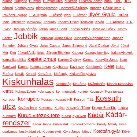
humor
Hungária
Hunyadi
Hunyadi utca
husziták
Huszárik Zoltán
hutuk
HVG
HÖK
háború
hígmagyarok
hígmagyarság
Hódmezővásárhely
hübrisz
Hősök ligete
I.
Illyés Gyula
Index
Rákóczi György
I. Szulejmán
I. Ulászló
igazi
II. József
India
Internetto
intrikusok
Irapuato
Irodalmi Ujság
irodalom
István
J. J. Abrams
J. R.
Ewing
Jadviga párnája
Jakab
james Bond
Jancsó Miklós
Jaroslav Hašek
Jimmy
Jobbik
Carter
jobboldal
Jugoszlávia
Jugoszláv Néphadsereg
Juhász
Benedek
Juhász Gyula
Julius Caesar
János Zsigmond
Jászi Oszkár
Jókai
Jókai
Mór
jólét
József Attila
július
Jürgen Böcking
Kabuga
Kalasnyikov-ügy
kalasnyikovok
kapitalizmus
kamarillapolitika
Kardos György
Karesz
Kastyják János
Kate
Kelet
Blackwell
Katona
Katona István
Kayibanda
Kazinczy
Kecskemét
Kelet-
Európa
kelták
Kenobi
Kertváros
Kisfaludy
Kiskunfélegyháza
Kiskunhalas
Kiskunság
Kiskőrös
kivándorlás
Klónok támadása
KNKSE
Kohout Zoltán
kolonizáció
kommunisták
konteó
Kopjások
Kora tavasz
Kossuth
korrupció
Korrobori
Kossuth
Kossuthkifli
Kossuth TSZ
utca
Kovács Imre
Kozmosz
Krajina
Krisztyán Tódor
Kruger-Bent Kft.
kultúra
Kádár-
Kádár
Kuruc vitézek tere
Kunhalmi
Kutasi
Kylo Ren
rendszer
Kádár János
kálvinisták
Károlyi-kormány
Károlyi Mihály
kései
Kötöttárugyár
dualizmus
későkádári elit
Kígyónyelvű
Kóka János
könyv
Kövér