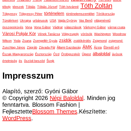
Tóth Zoltán
téboly
téeszek
Tóbiás
Tóbiás József
Tóth Istvánné
történelem
Tölgyessy
Tölgyessy Péter
történelemszemlélet
Törökország
Tündérkert
Ukrajna
urbánusok
USA
Vajda György
Vas Benő
világméretű
összeesküvés
Vona
Vona Gábor
Vádirat
választások
Várkonyi Gábor
várnai csata
Városi Polgár Kör
Vének Tanácsa
Völgyzugoly
vörösök
Washington
Woodrow
zsidók
Wilson
Yoda
Zsana
Zsengellér Gyula
zsidókérdés
Zsigmond
zsigmond:
ÁMK
Zuschlag János
Zágráb
Závada Pál
Állami Gazdaság
Ázsia
Ébredő erő
álbaloldal
Észak-Magyarország
Észtország
Ózd
Ördögszekér
Újpest
ávósok
értelmiség
és
őszödi beszéd
Švejk
Impresszum
Alapító, szerző: Gyóni Gábor
© Copyright 2026
Népi Baloldal
. Minden jog
fenntartva.
Blossom Fashion |
Fejlesztette
Blossom Themes
.Készítette:
WordPress
.