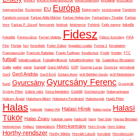
erotika
erkölcs
erkölcsi imperatívuszok
erkölcstelenség
erőszakos
Európa
EU
magyarosítás
Esztergom
Ewing-party
ezüstcsapat
Fandorin
Fandorin-sorozat
Farkas Attila Márton
Farkas Helga-ügy
Farkasházy Tivadar
Farkas
Imre
Farkas P. József
fegyverek
fehérek
fehérterror
Fehértó
Fejér megye
felkelők
Fidesz
Felvidék
Ferencváros
Ferrari Violetta
Fidesz-kormány
FIFA
Finn
Florida
foci
focivébék
Fodor Gábor
fogadási csalás
Forma-1
forradalom
Franciaország
Francois Rabelais
Franjo Tudjman
freudizmus
Frodó
frontier
FTC
futball
futballcsalások
Futballgyilkosok
futballtörténelem
fák
Galaktikus Birodalom
Gallia
gallok
game
Gandalf
Ganz-MÁVAG
GDP
George Lucas
Gerecse
germánok
Gerő András
Gerő
Gerő Ernő
Gintaro Aono
gróf Bethlen István
gróf Klebelsberg
Gyurcsány Ferenc
Gyurcsány
Kunó
Gyurgyák
György Péter
Gábris vitéz
Géza fejedelem
Gödöllő
Görögország
Habayarimana
Habony Árpád
Habsburg Albert
Habsburg Ferdinánd
Habsburgok
Hajdú Péter
Halas
Halasi
Halasi Hírek
halasiak
Halasi Hét
halasi puma
Tükör
Halas Zsaru
halottak napja
halászlé
hang
Han Solo
Havasi Bertalan
Horn-kormány
hedonizmus
Hellasz
hidegháború
Horn Gyula
Horn Gábor
Horthy-rendszer
Horthy Miklós
Horváth László
horvátok
Horvátország