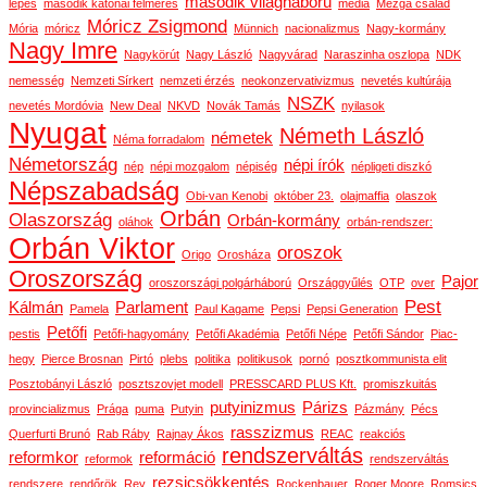
második világháború
lépés
második katonai felmérés
média
Mézga család
Móricz Zsigmond
Mória
móricz
Münnich
nacionalizmus
Nagy-kormány
Nagy Imre
Nagykörút
Nagy László
Nagyvárad
Naraszinha oszlopa
NDK
nemesség
Nemzeti Sírkert
nemzeti érzés
neokonzervativizmus
nevetés kultúrája
NSZK
nevetés Mordóvia
New Deal
NKVD
Novák Tamás
nyilasok
Nyugat
Németh László
németek
Néma forradalom
Németország
népi írók
nép
népi mozgalom
népiség
népligeti diszkó
Népszabadság
Obi-van Kenobi
október 23.
olajmaffia
olaszok
Orbán
Olaszország
Orbán-kormány
oláhok
orbán-rendszer:
Orbán Viktor
oroszok
Origo
Orosháza
Oroszország
Pajor
oroszországi polgárháború
Országgyűlés
OTP
over
Pest
Kálmán
Parlament
Pamela
Paul Kagame
Pepsi
Pepsi Generation
Petőfi
pestis
Petőfi-hagyomány
Petőfi Akadémia
Petőfi Népe
Petőfi Sándor
Piac-
hegy
Pierce Brosnan
Pirtó
plebs
politika
politikusok
pornó
posztkommunista elit
Posztobányi László
posztszovjet modell
PRESSCARD PLUS Kft.
promiszkuitás
putyinizmus
Párizs
provincializmus
Prága
puma
Putyin
Pázmány
Pécs
rasszizmus
Querfurti Brunó
Rab Ráby
Rajnay Ákos
REAC
reakciós
rendszerváltás
reformkor
reformáció
reformok
rendszerváltás
rezsicsökkentés
rendszere
rendőrök
Rey
Rockenbauer
Roger Moore
Romsics