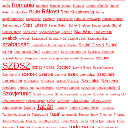
Románia
Ignác
románok
Ronald Reagan
Ruanda
ruandai népirtás
Rudolf
Rákosi
Rádió
Régi Köztársaság
Péter
Ruttkai Éva
Róma
sajtószabadság
Salgótarján
Salzburg
Samir Amin
Samuel Dodsworth
Schiffer András
Sepsi László
Selmecbánya
Seres Gábor
Sidney Sheldon
Sinclair Lewis
Skyfall
Star Wars
Somfai István
Soós Imre
Spanyolország
Spectre
Star Wars III
svábok
svédek
Szaakasvili
Szabad Nép
szabad szex
Szabadszállás
szabadság
Szabó Dezső
Szabó
Szabadság téri szovjet emlékmű
Erika
szakmunkásképző
szakértelem
Szalkszentmárton
Szaltikov-Scsedrin
szauna
Szalárdi János
Szapolyai János
szarajevói merénylet
Szarumán
SZDSZ
Szeged
SZDSZ-FIDESZ
Szekfű Gyula
Szent Adalbert
szex
szerbek
Szerbia
szexuális
Szentkorona
szeretet
szexualitás
forradalom
Szlovákia
Szlovénia
Szili Katalin
Szindbád
Szithek bosszúja
Szméagol
sznobizmus
szocializmus
szovjet csapatok
szovjetek
szovjet emlékmű
Szovjetunió
Sztálin-szobor
Szuezi-csatorna
szászok
Széchenyi
Székelyföld
Székesfehérvár
Szélpál Árpád
Szíria
Sárarany
Sára Sándor
Sárosi György
Tabán
Sóstó
Sátoraljaújhely
Taksony
Tamás Gáspár Miklós
Tanzánia
Tatuin
Tanácsköztársaság
Tarkovszkij
teherautók
Templomhegy
Thietmar
Thorma
János Múzeum
Thököly
Timothy Dalton
Timár Mihály
Tisza
Titkos Pál
Tolkien
Traian
tudomány
Trianon
Basescu
Trump
Tubánszki József
Turi Dani
tuszik