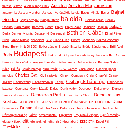
Ausztria
Ausztria-Magyarország
tavasz
Aszad
A tanúk még élnek
Bajnai
autonómia
Az arany ember
Az igazi
Az üstökös lángja
Babits Mihály
Bajnai
baloldal
Gordon
Baljós árnyak
Balogh István
Balotaszállás
Barack
belgák
Obama
Bara Margit
Baranya
Basta
Bayer
Bayer Zsolt
Belarusz
Belgium
Bethlen Gábor
Berija
Berkesi András
Berzsenyi
Bessenyei
Bihari Péter
Bilbó
Bimbó Mihály
birodalom
BKV
Blaha Lujza
Bobby
Bocaccio
Bokros-csomag
Borsod
Bond
Boromir
Botka László
Brassó
Brazília
Bródy Sándor utca
Brüll Adél
Budapest
Buda
Bukarest
Bulgária
bundabotrány
bundamaffia
Burcsa
Burundi
Bács-Kiskun megye
Bán Mór
Báthori Anna
Báthori Gábor
Báthory Gábor
Bécs
Békés
Békés megye
bürokraták
C. W. Ceram
Carl Sagan
Cesarini pápai
Charles Gati
nuncius
Civil a pályán
Clinton
Compson
Craig
Cristofel
Csapó
Csillagok háborúja
József
Csehország
Csehszlovákia
Csepel
Csillagosok
katonák
Csokonai
Csont László
Dallas
Darth Vader
Debrecen
Dekameron
Demján
Demokrata Párt
Demokratikus
Sándor
demográfia
Demokratikus Charta
Koalíció
Duna
Dienes András
Dietz Károly
disznófejű nagyurak
DK
Dudás-ügy
Dunántúl
Dunavecse
Dél
Dél-Afrika
Dél-Korea
Déli Konföderáció
Déli Áramlat
Délmagyarország
Détári
egyetemisták
Egyiptom
Egy pikoló világos
Egy új remény
elit
elcsalt vébék
ellenzék
elmúlás
első világháború
ELTE BTK
Engel Pál
Erdély