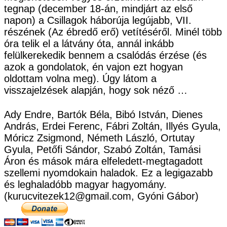
tegnap (december 18-án, mindjárt az első
napon) a Csillagok háborúja legújabb, VII.
részének (Az ébredő erő) vetítéséről. Minél több
óra telik el a látvány óta, annál inkább
felülkerekedik bennem a csalódás érzése (és
azok a gondolatok, én vajon ezt hogyan
oldottam volna meg). Úgy látom a
visszajelzések alapján, hogy sok néző …
Ady Endre, Bartók Béla, Bibó István, Dienes
András, Erdei Ferenc, Fábri Zoltán, Illyés Gyula,
Móricz Zsigmond, Németh László, Ortutay
Gyula, Petőfi Sándor, Szabó Zoltán, Tamási
Áron és mások mára elfeledett-megtagadott
szellemi nyomdokain haladok. Ez a legigazabb
és leghaladóbb magyar hagyomány.
(kurucvitezek12@gmail.com, Gyóni Gábor)