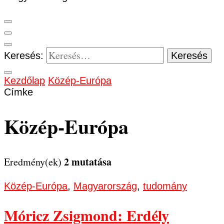
Keresés:
Kezdőlap
Közép-Európa
Címke
Közép-Európa
2 mutatása
Eredmény(ek)
Közép-Európa
,
Magyarország
,
tudomány
Móricz Zsigmond: Erdély