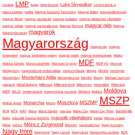
LMP
Luke Skywalker
Litvánia
lopás
luheránusok
Lövészárkok a
hátországban
maffia
Magyar Autonóm Tartomány
Magyar Bálint
magyarellenesség
magyar filmek
magyar gazdaság
magyar irodalom
magyar labdarúgó válogatott
magyar nép
magyar média
magyar nacionalizmus
Magyar Nemzet
Magyar
magyarok
Népköztársaság
Magyarország
magyarság
magyar
történelem
magyar történelmi regény
magyar vidék
magyar értelmiségiek
Majka
MDF
Makkai Sándor
Marosvásárhely
Marosán György
MDP KV
Mecsek
Medgyessy
megrendezett emberrablás
megszorítások
Megye
Merkel
merénylet
Mesterházy Attila
Mesterházy
Mesterjátszma
Mexikó
Mezey
Michael Jackson
migráció
Mihail Bathtyin
Millerand
Millerand-levél
Milosevics
minimálbér
Mitterand
Moldova
MIÉP
MLSZ
modernizáció
mogyoróskai ruszinok
Mohács
Mokka
MSZP
Moszkva
MSZMP
Monarchia
Molnár Andor
Moore
MTA
MTK
MÁV
Márai
Márai Sándor
március
Márki-Zay
Márki-Zay Péter
Másfélmillió
második világháború
lépés
második katonai felmérés
média
Mézga család
Móricz Zsigmond
Mória
móricz
Münnich
nacionalizmus
Nagy-kormány
Nagy Imre
Nagykörút
Nagy László
Nagyvárad
Naraszinha oszlopa
NDK