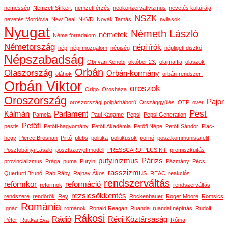
nemesség
Nemzeti Sírkert
nemzeti érzés
neokonzervativizmus
nevetés kultúrája
NSZK
nevetés Mordóvia
New Deal
NKVD
Novák Tamás
nyilasok
Nyugat
Németh László
németek
Néma forradalom
Németország
népi írók
nép
népi mozgalom
népiség
népligeti diszkó
Népszabadság
Obi-van Kenobi
október 23.
olajmaffia
olaszok
Orbán
Olaszország
Orbán-kormány
oláhok
orbán-rendszer:
Orbán Viktor
oroszok
Origo
Orosháza
Oroszország
Pajor
oroszországi polgárháború
Országgyűlés
OTP
over
Pest
Kálmán
Parlament
Pamela
Paul Kagame
Pepsi
Pepsi Generation
Petőfi
pestis
Petőfi-hagyomány
Petőfi Akadémia
Petőfi Népe
Petőfi Sándor
Piac-
hegy
Pierce Brosnan
Pirtó
plebs
politika
politikusok
pornó
posztkommunista elit
Posztobányi László
posztszovjet modell
PRESSCARD PLUS Kft.
promiszkuitás
putyinizmus
Párizs
provincializmus
Prága
puma
Putyin
Pázmány
Pécs
rasszizmus
Querfurti Brunó
Rab Ráby
Rajnay Ákos
REAC
reakciós
rendszerváltás
reformkor
reformáció
reformok
rendszerváltás
rezsicsökkentés
rendszere
rendőrök
Rey
Rockenbauer
Roger Moore
Romsics
Románia
Ignác
románok
Ronald Reagan
Ruanda
ruandai népirtás
Rudolf
Rákosi
Rádió
Régi Köztársaság
Péter
Ruttkai Éva
Róma