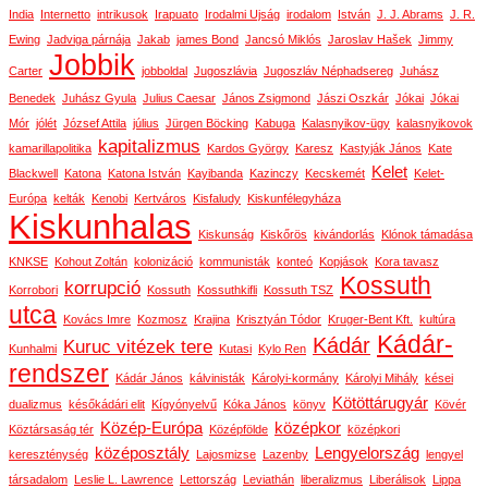
India
Internetto
intrikusok
Irapuato
Irodalmi Ujság
irodalom
István
J. J. Abrams
J. R.
Ewing
Jadviga párnája
Jakab
james Bond
Jancsó Miklós
Jaroslav Hašek
Jimmy
Jobbik
Carter
jobboldal
Jugoszlávia
Jugoszláv Néphadsereg
Juhász
Benedek
Juhász Gyula
Julius Caesar
János Zsigmond
Jászi Oszkár
Jókai
Jókai
Mór
jólét
József Attila
július
Jürgen Böcking
Kabuga
Kalasnyikov-ügy
kalasnyikovok
kapitalizmus
kamarillapolitika
Kardos György
Karesz
Kastyják János
Kate
Kelet
Blackwell
Katona
Katona István
Kayibanda
Kazinczy
Kecskemét
Kelet-
Európa
kelták
Kenobi
Kertváros
Kisfaludy
Kiskunfélegyháza
Kiskunhalas
Kiskunság
Kiskőrös
kivándorlás
Klónok támadása
KNKSE
Kohout Zoltán
kolonizáció
kommunisták
konteó
Kopjások
Kora tavasz
Kossuth
korrupció
Korrobori
Kossuth
Kossuthkifli
Kossuth TSZ
utca
Kovács Imre
Kozmosz
Krajina
Krisztyán Tódor
Kruger-Bent Kft.
kultúra
Kádár-
Kádár
Kuruc vitézek tere
Kunhalmi
Kutasi
Kylo Ren
rendszer
Kádár János
kálvinisták
Károlyi-kormány
Károlyi Mihály
kései
Kötöttárugyár
dualizmus
későkádári elit
Kígyónyelvű
Kóka János
könyv
Kövér
Közép-Európa
középkor
Köztársaság tér
Középfölde
középkori
középosztály
Lengyelország
kereszténység
Lajosmizse
Lazenby
lengyel
társadalom
Leslie L. Lawrence
Lettország
Leviathán
liberalizmus
Liberálisok
Lippa