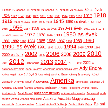
80-as évek
14 pont
16. század
18. század
19. század
20. század
70-es évek
1918
1917
1526
1527
1848
1849
1861
1881
1905
1908
1914
1915
1916
1919
1945
1950-es évek
1920-as évek
1934
1935
1938
1953
1954
1956
1970-es évek
1958
1955
1957
1960-as évek
1971
1973
1976-
1980-as évek
1977
1978
1980
os elnökválasztás
1979
1990
1985
1986
1989
1981
1982
1984
1987
1983
1988
1990-es évek
1994
1991
1993
1998
1992
1995
1999
2010
2006
2002
2009
2008
2000-es évek
2005
2012
2013
2014
2022
2011
2012 április
2016
2020
A
Ady Endre
csillagösvény hídja
Aczél György
Ademarus Cabbaniensis
Ady
Afrika
A gall háború
A Gyűrűk Ura
A hajnalcsillag fénye
A hang és a téboly
A Jedi
Amerika
Alsóváros
visszatér
Akunyin
Algyő
amerikaiak
amerikai Dél
Amerikai Egyesült Államok
amerikai történelem
A Nagy Fejedelem
Andrej Rubljov
antiszemitizmus
Andrássy út
Antall József
antiszemitizmus-vita
Aquaworld
arab
Ausztria
Ausztria-Magyarország
tavasz
Aszad
A tanúk még élnek
Bajnai
autonómia
Az arany ember
Az igazi
Az üstökös lángja
Babits Mihály
Bajnai