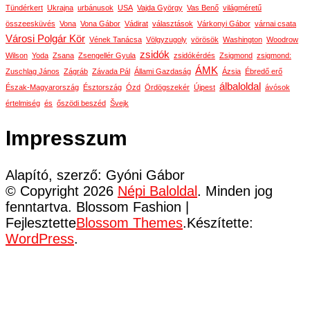
Tündérkert
Ukrajna
urbánusok
USA
Vajda György
Vas Benő
világméretű
összeesküvés
Vona
Vona Gábor
Vádirat
választások
Várkonyi Gábor
várnai csata
Városi Polgár Kör
Vének Tanácsa
Völgyzugoly
vörösök
Washington
Woodrow
zsidók
Wilson
Yoda
Zsana
Zsengellér Gyula
zsidókérdés
Zsigmond
zsigmond:
ÁMK
Zuschlag János
Zágráb
Závada Pál
Állami Gazdaság
Ázsia
Ébredő erő
álbaloldal
Észak-Magyarország
Észtország
Ózd
Ördögszekér
Újpest
ávósok
értelmiség
és
őszödi beszéd
Švejk
Impresszum
Alapító, szerző: Gyóni Gábor
© Copyright 2026
Népi Baloldal
. Minden jog
fenntartva.
Blossom Fashion |
Fejlesztette
Blossom Themes
.Készítette:
WordPress
.