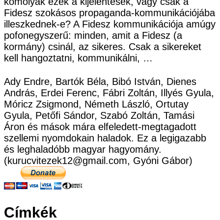
komolyak ezek a kijelentések, vagy csak a
Fidesz szokásos propaganda-kommunikációjába
illeszkednek-e? A Fidesz kommunikációja amúgy
pofonegyszerű: minden, amit a Fidesz (a
kormány) csinál, az sikeres. Csak a sikereket
kell hangoztatni, kommunikálni, …
Ady Endre, Bartók Béla, Bibó István, Dienes
András, Erdei Ferenc, Fábri Zoltán, Illyés Gyula,
Móricz Zsigmond, Németh László, Ortutay
Gyula, Petőfi Sándor, Szabó Zoltán, Tamási
Áron és mások mára elfeledett-megtagadott
szellemi nyomdokain haladok. Ez a legigazabb
és leghaladóbb magyar hagyomány.
(kurucvitezek12@gmail.com, Gyóni Gábor)
Címkék