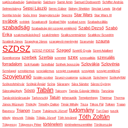
sajtószabadság
Salgótarján
Salzburg
Samir Amin
Samuel Dodsworth
Schiffer András
Sepsi László
Selmecbánya
Seres Gábor
Sidney Sheldon
Sinclair Lewis
Skyfall
Star Wars
Somfai István
Soós Imre
Spanyolország
Spectre
Star Wars III
svábok
svédek
Szaakasvili
Szabad Nép
szabad szex
Szabadszállás
szabadság
Szabó Dezső
Szabó
Szabadság téri szovjet emlékmű
Erika
szakmunkásképző
szakértelem
Szalkszentmárton
Szaltikov-Scsedrin
szauna
Szalárdi János
Szapolyai János
szarajevói merénylet
Szarumán
SZDSZ
Szeged
SZDSZ-FIDESZ
Szekfű Gyula
Szent Adalbert
szex
szerbek
Szerbia
szexuális
Szentkorona
szeretet
szexualitás
forradalom
Szlovákia
Szlovénia
Szili Katalin
Szindbád
Szithek bosszúja
Szméagol
sznobizmus
szocializmus
szovjet csapatok
szovjetek
szovjet emlékmű
Szovjetunió
Sztálin-szobor
Szuezi-csatorna
szászok
Széchenyi
Székelyföld
Székesfehérvár
Szélpál Árpád
Szíria
Sárarany
Sára Sándor
Sárosi György
Tabán
Sóstó
Sátoraljaújhely
Taksony
Tamás Gáspár Miklós
Tanzánia
Tatuin
Tanácsköztársaság
Tarkovszkij
teherautók
Templomhegy
Thietmar
Thorma
János Múzeum
Thököly
Timothy Dalton
Timár Mihály
Tisza
Titkos Pál
Tolkien
Traian
tudomány
Trianon
Basescu
Trump
Tubánszki József
Turi Dani
tuszik
Tóth Zoltán
téboly
téeszek
Tóbiás
Tóbiás József
Tóth Istvánné
történelem
Tölgyessy
Tölgyessy Péter
történelemszemlélet
Törökország