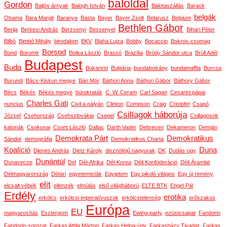
baloldal
Gordon
Baljós árnyak
Balogh István
Balotaszállás
Barack
belgák
Obama
Bara Margit
Baranya
Basta
Bayer
Bayer Zsolt
Belarusz
Belgium
Bethlen Gábor
Berija
Berkesi András
Berzsenyi
Bessenyei
Bihari Péter
Bilbó
Bimbó Mihály
birodalom
BKV
Blaha Lujza
Bobby
Bocaccio
Bokros-csomag
Borsod
Bond
Boromir
Botka László
Brassó
Brazília
Bródy Sándor utca
Brüll Adél
Budapest
Buda
Bukarest
Bulgária
bundabotrány
bundamaffia
Burcsa
Burundi
Bács-Kiskun megye
Bán Mór
Báthori Anna
Báthori Gábor
Báthory Gábor
Bécs
Békés
Békés megye
bürokraták
C. W. Ceram
Carl Sagan
Cesarini pápai
Charles Gati
nuncius
Civil a pályán
Clinton
Compson
Craig
Cristofel
Csapó
Csillagok háborúja
József
Csehország
Csehszlovákia
Csepel
Csillagosok
katonák
Csokonai
Csont László
Dallas
Darth Vader
Debrecen
Dekameron
Demján
Demokrata Párt
Demokratikus
Sándor
demográfia
Demokratikus Charta
Koalíció
Duna
Dienes András
Dietz Károly
disznófejű nagyurak
DK
Dudás-ügy
Dunántúl
Dunavecse
Dél
Dél-Afrika
Dél-Korea
Déli Konföderáció
Déli Áramlat
Délmagyarország
Détári
egyetemisták
Egyiptom
Egy pikoló világos
Egy új remény
elit
elcsalt vébék
ellenzék
elmúlás
első világháború
ELTE BTK
Engel Pál
Erdély
erotika
erkölcs
erkölcsi imperatívuszok
erkölcstelenség
erőszakos
Európa
EU
magyarosítás
Esztergom
Ewing-party
ezüstcsapat
Fandorin
Fandorin-sorozat
Farkas Attila Márton
Farkas Helga-ügy
Farkasházy Tivadar
Farkas