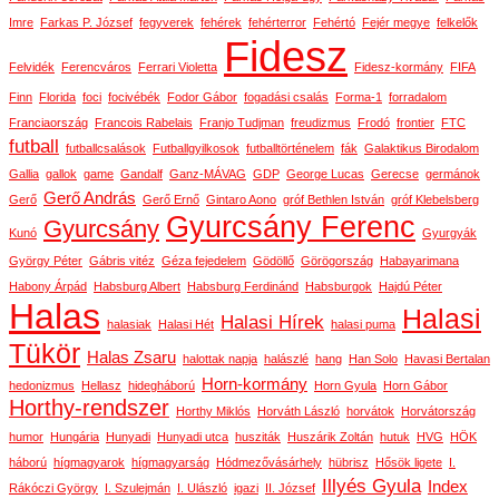
Imre
Farkas P. József
fegyverek
fehérek
fehérterror
Fehértó
Fejér megye
felkelők
Fidesz
Felvidék
Ferencváros
Ferrari Violetta
Fidesz-kormány
FIFA
Finn
Florida
foci
focivébék
Fodor Gábor
fogadási csalás
Forma-1
forradalom
Franciaország
Francois Rabelais
Franjo Tudjman
freudizmus
Frodó
frontier
FTC
futball
futballcsalások
Futballgyilkosok
futballtörténelem
fák
Galaktikus Birodalom
Gallia
gallok
game
Gandalf
Ganz-MÁVAG
GDP
George Lucas
Gerecse
germánok
Gerő András
Gerő
Gerő Ernő
Gintaro Aono
gróf Bethlen István
gróf Klebelsberg
Gyurcsány Ferenc
Gyurcsány
Kunó
Gyurgyák
György Péter
Gábris vitéz
Géza fejedelem
Gödöllő
Görögország
Habayarimana
Habony Árpád
Habsburg Albert
Habsburg Ferdinánd
Habsburgok
Hajdú Péter
Halas
Halasi
Halasi Hírek
halasiak
Halasi Hét
halasi puma
Tükör
Halas Zsaru
halottak napja
halászlé
hang
Han Solo
Havasi Bertalan
Horn-kormány
hedonizmus
Hellasz
hidegháború
Horn Gyula
Horn Gábor
Horthy-rendszer
Horthy Miklós
Horváth László
horvátok
Horvátország
humor
Hungária
Hunyadi
Hunyadi utca
husziták
Huszárik Zoltán
hutuk
HVG
HÖK
háború
hígmagyarok
hígmagyarság
Hódmezővásárhely
hübrisz
Hősök ligete
I.
Illyés Gyula
Index
Rákóczi György
I. Szulejmán
I. Ulászló
igazi
II. József