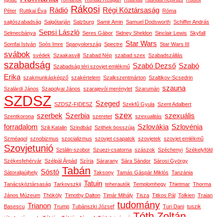
Rákosi
Rádió
Régi Köztársaság
Péter
Ruttkai Éva
Róma
sajtószabadság
Salgótarján
Salzburg
Samir Amin
Samuel Dodsworth
Schiffer András
Sepsi László
Selmecbánya
Seres Gábor
Sidney Sheldon
Sinclair Lewis
Skyfall
Star Wars
Somfai István
Soós Imre
Spanyolország
Spectre
Star Wars III
svábok
svédek
Szaakasvili
Szabad Nép
szabad szex
Szabadszállás
szabadság
Szabó Dezső
Szabó
Szabadság téri szovjet emlékmű
Erika
szakmunkásképző
szakértelem
Szalkszentmárton
Szaltikov-Scsedrin
szauna
Szalárdi János
Szapolyai János
szarajevói merénylet
Szarumán
SZDSZ
Szeged
SZDSZ-FIDESZ
Szekfű Gyula
Szent Adalbert
szex
szerbek
Szerbia
szexuális
Szentkorona
szeretet
szexualitás
forradalom
Szlovákia
Szlovénia
Szili Katalin
Szindbád
Szithek bosszúja
Szméagol
sznobizmus
szocializmus
szovjet csapatok
szovjetek
szovjet emlékmű
Szovjetunió
Sztálin-szobor
Szuezi-csatorna
szászok
Széchenyi
Székelyföld
Székesfehérvár
Szélpál Árpád
Szíria
Sárarany
Sára Sándor
Sárosi György
Tabán
Sóstó
Sátoraljaújhely
Taksony
Tamás Gáspár Miklós
Tanzánia
Tatuin
Tanácsköztársaság
Tarkovszkij
teherautók
Templomhegy
Thietmar
Thorma
János Múzeum
Thököly
Timothy Dalton
Timár Mihály
Tisza
Titkos Pál
Tolkien
Traian
tudomány
Trianon
Basescu
Trump
Tubánszki József
Turi Dani
tuszik
Tóth Zoltán