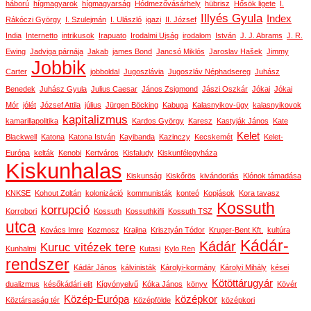
háború
hígmagyarok
hígmagyarság
Hódmezővásárhely
hübrisz
Hősök ligete
I.
Illyés Gyula
Index
Rákóczi György
I. Szulejmán
I. Ulászló
igazi
II. József
India
Internetto
intrikusok
Irapuato
Irodalmi Ujság
irodalom
István
J. J. Abrams
J. R.
Ewing
Jadviga párnája
Jakab
james Bond
Jancsó Miklós
Jaroslav Hašek
Jimmy
Jobbik
Carter
jobboldal
Jugoszlávia
Jugoszláv Néphadsereg
Juhász
Benedek
Juhász Gyula
Julius Caesar
János Zsigmond
Jászi Oszkár
Jókai
Jókai
Mór
jólét
József Attila
július
Jürgen Böcking
Kabuga
Kalasnyikov-ügy
kalasnyikovok
kapitalizmus
kamarillapolitika
Kardos György
Karesz
Kastyják János
Kate
Kelet
Blackwell
Katona
Katona István
Kayibanda
Kazinczy
Kecskemét
Kelet-
Európa
kelták
Kenobi
Kertváros
Kisfaludy
Kiskunfélegyháza
Kiskunhalas
Kiskunság
Kiskőrös
kivándorlás
Klónok támadása
KNKSE
Kohout Zoltán
kolonizáció
kommunisták
konteó
Kopjások
Kora tavasz
Kossuth
korrupció
Korrobori
Kossuth
Kossuthkifli
Kossuth TSZ
utca
Kovács Imre
Kozmosz
Krajina
Krisztyán Tódor
Kruger-Bent Kft.
kultúra
Kádár-
Kádár
Kuruc vitézek tere
Kunhalmi
Kutasi
Kylo Ren
rendszer
Kádár János
kálvinisták
Károlyi-kormány
Károlyi Mihály
kései
Kötöttárugyár
dualizmus
későkádári elit
Kígyónyelvű
Kóka János
könyv
Kövér
Közép-Európa
középkor
Köztársaság tér
Középfölde
középkori