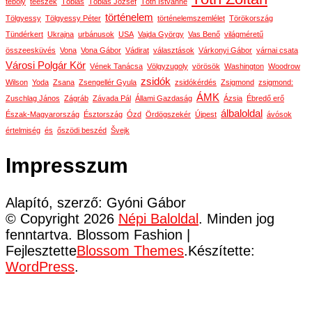
téboly
téeszek
Tóbiás
Tóbiás József
Tóth Istvánné
történelem
Tölgyessy
Tölgyessy Péter
történelemszemlélet
Törökország
Tündérkert
Ukrajna
urbánusok
USA
Vajda György
Vas Benő
világméretű
összeesküvés
Vona
Vona Gábor
Vádirat
választások
Várkonyi Gábor
várnai csata
Városi Polgár Kör
Vének Tanácsa
Völgyzugoly
vörösök
Washington
Woodrow
zsidók
Wilson
Yoda
Zsana
Zsengellér Gyula
zsidókérdés
Zsigmond
zsigmond:
ÁMK
Zuschlag János
Zágráb
Závada Pál
Állami Gazdaság
Ázsia
Ébredő erő
álbaloldal
Észak-Magyarország
Észtország
Ózd
Ördögszekér
Újpest
ávósok
értelmiség
és
őszödi beszéd
Švejk
Impresszum
Alapító, szerző: Gyóni Gábor
© Copyright 2026
Népi Baloldal
. Minden jog
fenntartva.
Blossom Fashion |
Fejlesztette
Blossom Themes
.Készítette:
WordPress
.