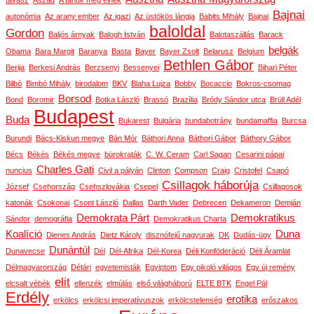
tavasz
Aszad
A tanúk még élnek
Bajnai
autonómia
Az arany ember
Az igazi
Az üstökös lángja
Babits Mihály
Bajnai
baloldal
Gordon
Baljós árnyak
Balogh István
Balotaszállás
Barack
belgák
Obama
Bara Margit
Baranya
Basta
Bayer
Bayer Zsolt
Belarusz
Belgium
Bethlen Gábor
Berija
Berkesi András
Berzsenyi
Bessenyei
Bihari Péter
Bilbó
Bimbó Mihály
birodalom
BKV
Blaha Lujza
Bobby
Bocaccio
Bokros-csomag
Borsod
Bond
Boromir
Botka László
Brassó
Brazília
Bródy Sándor utca
Brüll Adél
Budapest
Buda
Bukarest
Bulgária
bundabotrány
bundamaffia
Burcsa
Burundi
Bács-Kiskun megye
Bán Mór
Báthori Anna
Báthori Gábor
Báthory Gábor
Bécs
Békés
Békés megye
bürokraták
C. W. Ceram
Carl Sagan
Cesarini pápai
Charles Gati
nuncius
Civil a pályán
Clinton
Compson
Craig
Cristofel
Csapó
Csillagok háborúja
József
Csehország
Csehszlovákia
Csepel
Csillagosok
katonák
Csokonai
Csont László
Dallas
Darth Vader
Debrecen
Dekameron
Demján
Demokrata Párt
Demokratikus
Sándor
demográfia
Demokratikus Charta
Koalíció
Duna
Dienes András
Dietz Károly
disznófejű nagyurak
DK
Dudás-ügy
Dunántúl
Dunavecse
Dél
Dél-Afrika
Dél-Korea
Déli Konföderáció
Déli Áramlat
Délmagyarország
Détári
egyetemisták
Egyiptom
Egy pikoló világos
Egy új remény
elit
elcsalt vébék
ellenzék
elmúlás
első világháború
ELTE BTK
Engel Pál
Erdély
erotika
erkölcs
erkölcsi imperatívuszok
erkölcstelenség
erőszakos