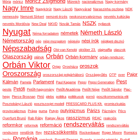
Móricz Zsigmond
Mória
móricz
Münnich
nacionalizmus
Nagy-kormány
Nagy Imre
Nagykörút
Nagy László
Nagyvárad
Naraszinha oszlopa
NDK
nemesség
Nemzeti Sírkert
nemzeti érzés
neokonzervativizmus
nevetés kultúrája
NSZK
nevetés Mordóvia
New Deal
NKVD
Novák Tamás
nyilasok
Nyugat
Németh László
németek
Néma forradalom
Németország
népi írók
nép
népi mozgalom
népiség
népligeti diszkó
Népszabadság
Obi-van Kenobi
október 23.
olajmaffia
olaszok
Orbán
Olaszország
Orbán-kormány
oláhok
orbán-rendszer:
Orbán Viktor
oroszok
Origo
Orosháza
Oroszország
Pajor
oroszországi polgárháború
Országgyűlés
OTP
over
Pest
Kálmán
Parlament
Pamela
Paul Kagame
Pepsi
Pepsi Generation
Petőfi
pestis
Petőfi-hagyomány
Petőfi Akadémia
Petőfi Népe
Petőfi Sándor
Piac-
hegy
Pierce Brosnan
Pirtó
plebs
politika
politikusok
pornó
posztkommunista elit
Posztobányi László
posztszovjet modell
PRESSCARD PLUS Kft.
promiszkuitás
putyinizmus
Párizs
provincializmus
Prága
puma
Putyin
Pázmány
Pécs
rasszizmus
Querfurti Brunó
Rab Ráby
Rajnay Ákos
REAC
reakciós
rendszerváltás
reformkor
reformáció
reformok
rendszerváltás
rezsicsökkentés
rendszere
rendőrök
Rey
Rockenbauer
Roger Moore
Romsics
Románia
Ignác
románok
Ronald Reagan
Ruanda
ruandai népirtás
Rudolf