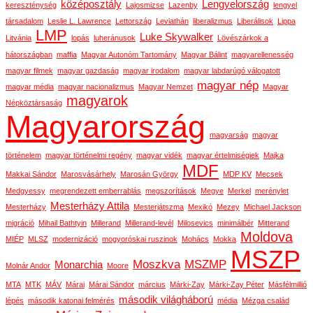
középosztály
Lengyelország
kereszténység
Lajosmizse
Lazenby
lengyel
társadalom
Leslie L. Lawrence
Lettország
Leviathán
liberalizmus
Liberálisok
Lippa
LMP
Luke Skywalker
Litvánia
lopás
luheránusok
Lövészárkok a
hátországban
maffia
Magyar Autonóm Tartomány
Magyar Bálint
magyarellenesség
magyar filmek
magyar gazdaság
magyar irodalom
magyar labdarúgó válogatott
magyar nép
magyar média
magyar nacionalizmus
Magyar Nemzet
Magyar
magyarok
Népköztársaság
Magyarország
magyarság
magyar
történelem
magyar történelmi regény
magyar vidék
magyar értelmiségiek
Majka
MDF
Makkai Sándor
Marosvásárhely
Marosán György
MDP KV
Mecsek
Medgyessy
megrendezett emberrablás
megszorítások
Megye
Merkel
merénylet
Mesterházy Attila
Mesterházy
Mesterjátszma
Mexikó
Mezey
Michael Jackson
migráció
Mihail Bathtyin
Millerand
Millerand-levél
Milosevics
minimálbér
Mitterand
Moldova
MIÉP
MLSZ
modernizáció
mogyoróskai ruszinok
Mohács
Mokka
MSZP
Moszkva
MSZMP
Monarchia
Molnár Andor
Moore
MTA
MTK
MÁV
Márai
Márai Sándor
március
Márki-Zay
Márki-Zay Péter
Másfélmillió
második világháború
lépés
második katonai felmérés
média
Mézga család