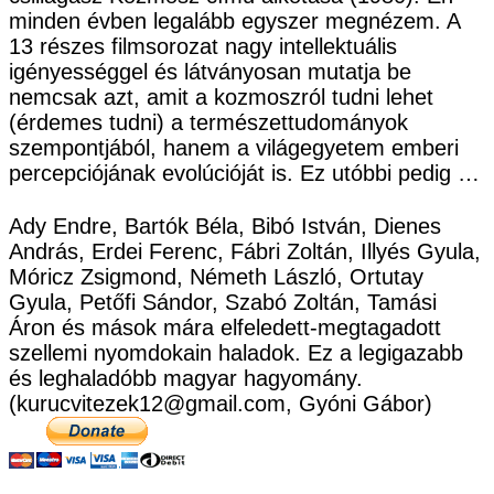
minden évben legalább egyszer megnézem. A
13 részes filmsorozat nagy intellektuális
igényességgel és látványosan mutatja be
nemcsak azt, amit a kozmoszról tudni lehet
(érdemes tudni) a természettudományok
szempontjából, hanem a világegyetem emberi
percepciójának evolúcióját is. Ez utóbbi pedig …
Ady Endre, Bartók Béla, Bibó István, Dienes
András, Erdei Ferenc, Fábri Zoltán, Illyés Gyula,
Móricz Zsigmond, Németh László, Ortutay
Gyula, Petőfi Sándor, Szabó Zoltán, Tamási
Áron és mások mára elfeledett-megtagadott
szellemi nyomdokain haladok. Ez a legigazabb
és leghaladóbb magyar hagyomány.
(kurucvitezek12@gmail.com, Gyóni Gábor)