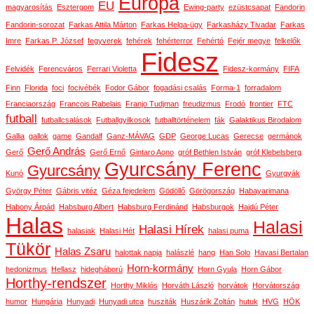
Európa
EU
magyarosítás
Esztergom
Ewing-party
ezüstcsapat
Fandorin
Fandorin-sorozat
Farkas Attila Márton
Farkas Helga-ügy
Farkasházy Tivadar
Farkas
Imre
Farkas P. József
fegyverek
fehérek
fehérterror
Fehértó
Fejér megye
felkelők
Fidesz
Felvidék
Ferencváros
Ferrari Violetta
Fidesz-kormány
FIFA
Finn
Florida
foci
focivébék
Fodor Gábor
fogadási csalás
Forma-1
forradalom
Franciaország
Francois Rabelais
Franjo Tudjman
freudizmus
Frodó
frontier
FTC
futball
futballcsalások
Futballgyilkosok
futballtörténelem
fák
Galaktikus Birodalom
Gallia
gallok
game
Gandalf
Ganz-MÁVAG
GDP
George Lucas
Gerecse
germánok
Gerő András
Gerő
Gerő Ernő
Gintaro Aono
gróf Bethlen István
gróf Klebelsberg
Gyurcsány Ferenc
Gyurcsány
Kunó
Gyurgyák
György Péter
Gábris vitéz
Géza fejedelem
Gödöllő
Görögország
Habayarimana
Habony Árpád
Habsburg Albert
Habsburg Ferdinánd
Habsburgok
Hajdú Péter
Halas
Halasi
Halasi Hírek
halasiak
Halasi Hét
halasi puma
Tükör
Halas Zsaru
halottak napja
halászlé
hang
Han Solo
Havasi Bertalan
Horn-kormány
hedonizmus
Hellasz
hidegháború
Horn Gyula
Horn Gábor
Horthy-rendszer
Horthy Miklós
Horváth László
horvátok
Horvátország
humor
Hungária
Hunyadi
Hunyadi utca
husziták
Huszárik Zoltán
hutuk
HVG
HÖK