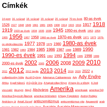
Címkék
80-as évek
14 pont
16. század
18. század
19. század
20. század
70-es évek
1918
1917
1526
1527
1848
1849
1861
1881
1905
1908
1914
1915
1916
1919
1945
1950-es évek
1920-as évek
1934
1935
1938
1953
1954
1956
1970-es évek
1958
1955
1957
1960-as évek
1971
1973
1976-
1980-as évek
1977
1978
1980
os elnökválasztás
1979
1990
1985
1986
1989
1981
1982
1984
1987
1983
1988
1990-es évek
1994
1991
1993
1998
1992
1995
1999
2010
2006
2002
2009
2008
2000-es évek
2005
2012
2013
2014
2022
2011
2012 április
2016
2020
A
Ady Endre
csillagösvény hídja
Aczél György
Ademarus Cabbaniensis
Ady
Afrika
A gall háború
A Gyűrűk Ura
A hajnalcsillag fénye
A hang és a téboly
A Jedi
Amerika
Alsóváros
visszatér
Akunyin
Algyő
amerikaiak
amerikai Dél
Amerikai Egyesült Államok
amerikai történelem
A Nagy Fejedelem
Andrej Rubljov
antiszemitizmus
Andrássy út
Antall József
antiszemitizmus-vita
Aquaworld
arab
Ausztria
Ausztria-Magyarország