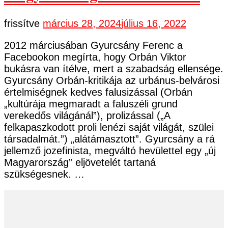
frissítve
március 28, 2024
július 16, 2022
2012 márciusában Gyurcsány Ferenc a
Facebookon megírta, hogy Orbán Viktor
bukásra van ítélve, mert a szabadság ellensége.
Gyurcsány Orbán-kritikája az urbánus-belvárosi
értelmiségnek kedves falusizással (Orbán
„kultúrája megmaradt a faluszéli grund
verekedős világánál”), prolizással („A
felkapaszkodott proli lenézi saját világát, szülei
társadalmát.”) „alátámasztott”. Gyurcsány a rá
jellemző jozefinista, megváltó hevülettel egy „új
Magyarország” eljövetelét tartaná
szükségesnek. …