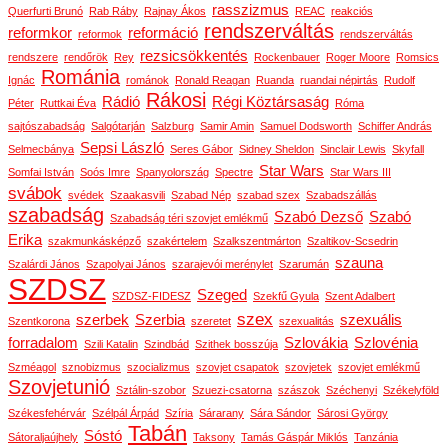
rasszizmus
Querfurti Brunó
Rab Ráby
Rajnay Ákos
REAC
reakciós
rendszerváltás
reformkor
reformáció
reformok
rendszerváltás
rezsicsökkentés
rendszere
rendőrök
Rey
Rockenbauer
Roger Moore
Romsics
Románia
Ignác
románok
Ronald Reagan
Ruanda
ruandai népirtás
Rudolf
Rákosi
Rádió
Régi Köztársaság
Péter
Ruttkai Éva
Róma
sajtószabadság
Salgótarján
Salzburg
Samir Amin
Samuel Dodsworth
Schiffer András
Sepsi László
Selmecbánya
Seres Gábor
Sidney Sheldon
Sinclair Lewis
Skyfall
Star Wars
Somfai István
Soós Imre
Spanyolország
Spectre
Star Wars III
svábok
svédek
Szaakasvili
Szabad Nép
szabad szex
Szabadszállás
szabadság
Szabó Dezső
Szabó
Szabadság téri szovjet emlékmű
Erika
szakmunkásképző
szakértelem
Szalkszentmárton
Szaltikov-Scsedrin
szauna
Szalárdi János
Szapolyai János
szarajevói merénylet
Szarumán
SZDSZ
Szeged
SZDSZ-FIDESZ
Szekfű Gyula
Szent Adalbert
szex
szerbek
Szerbia
szexuális
Szentkorona
szeretet
szexualitás
forradalom
Szlovákia
Szlovénia
Szili Katalin
Szindbád
Szithek bosszúja
Szméagol
sznobizmus
szocializmus
szovjet csapatok
szovjetek
szovjet emlékmű
Szovjetunió
Sztálin-szobor
Szuezi-csatorna
szászok
Széchenyi
Székelyföld
Székesfehérvár
Szélpál Árpád
Szíria
Sárarany
Sára Sándor
Sárosi György
Tabán
Sóstó
Sátoraljaújhely
Taksony
Tamás Gáspár Miklós
Tanzánia