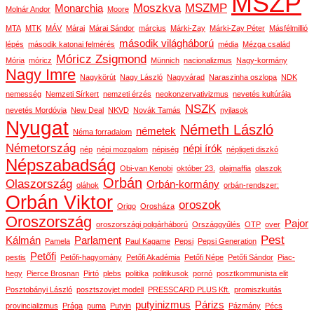
MSZP
Moszkva
MSZMP
Monarchia
Molnár Andor
Moore
MTA
MTK
MÁV
Márai
Márai Sándor
március
Márki-Zay
Márki-Zay Péter
Másfélmillió
második világháború
lépés
második katonai felmérés
média
Mézga család
Móricz Zsigmond
Mória
móricz
Münnich
nacionalizmus
Nagy-kormány
Nagy Imre
Nagykörút
Nagy László
Nagyvárad
Naraszinha oszlopa
NDK
nemesség
Nemzeti Sírkert
nemzeti érzés
neokonzervativizmus
nevetés kultúrája
NSZK
nevetés Mordóvia
New Deal
NKVD
Novák Tamás
nyilasok
Nyugat
Németh László
németek
Néma forradalom
Németország
népi írók
nép
népi mozgalom
népiség
népligeti diszkó
Népszabadság
Obi-van Kenobi
október 23.
olajmaffia
olaszok
Orbán
Olaszország
Orbán-kormány
oláhok
orbán-rendszer:
Orbán Viktor
oroszok
Origo
Orosháza
Oroszország
Pajor
oroszországi polgárháború
Országgyűlés
OTP
over
Pest
Kálmán
Parlament
Pamela
Paul Kagame
Pepsi
Pepsi Generation
Petőfi
pestis
Petőfi-hagyomány
Petőfi Akadémia
Petőfi Népe
Petőfi Sándor
Piac-
hegy
Pierce Brosnan
Pirtó
plebs
politika
politikusok
pornó
posztkommunista elit
Posztobányi László
posztszovjet modell
PRESSCARD PLUS Kft.
promiszkuitás
putyinizmus
Párizs
provincializmus
Prága
puma
Putyin
Pázmány
Pécs