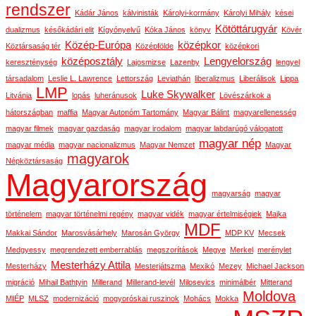
rendszer
Kádár János
kálvinisták
Károlyi-kormány
Károlyi Mihály
kései
Kötöttárugyár
dualizmus
későkádári elit
Kígyónyelvű
Kóka János
könyv
Kövér
Közép-Európa
középkor
Köztársaság tér
Középfölde
középkori
középosztály
Lengyelország
kereszténység
Lajosmizse
Lazenby
lengyel
társadalom
Leslie L. Lawrence
Lettország
Leviathán
liberalizmus
Liberálisok
Lippa
LMP
Luke Skywalker
Litvánia
lopás
luheránusok
Lövészárkok a
hátországban
maffia
Magyar Autonóm Tartomány
Magyar Bálint
magyarellenesség
magyar filmek
magyar gazdaság
magyar irodalom
magyar labdarúgó válogatott
magyar nép
magyar média
magyar nacionalizmus
Magyar Nemzet
Magyar
magyarok
Népköztársaság
Magyarország
magyarság
magyar
történelem
magyar történelmi regény
magyar vidék
magyar értelmiségiek
Majka
MDF
Makkai Sándor
Marosvásárhely
Marosán György
MDP KV
Mecsek
Medgyessy
megrendezett emberrablás
megszorítások
Megye
Merkel
merénylet
Mesterházy Attila
Mesterházy
Mesterjátszma
Mexikó
Mezey
Michael Jackson
migráció
Mihail Bathtyin
Millerand
Millerand-levél
Milosevics
minimálbér
Mitterand
Moldova
MIÉP
MLSZ
modernizáció
mogyoróskai ruszinok
Mohács
Mokka