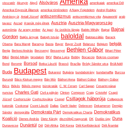
Amerika
Alsóváros
visszatér
Akunyin
Algyő
amerikaiak
amerikai Dél
Amerikai Egyesült Államok
amerikai történelem
A Nagy Fejedelem
Andrej Rubljov
antiszemitizmus
Andrássy út
Antall József
antiszemitizmus-vita
Aquaworld
arab
Ausztria
Ausztria-Magyarország
tavasz
Aszad
A tanúk még élnek
Bajnai
autonómia
Az arany ember
Az igazi
Az üstökös lángja
Babits Mihály
Bajnai
baloldal
Gordon
Baljós árnyak
Balogh István
Balotaszállás
Barack
belgák
Obama
Bara Margit
Baranya
Basta
Bayer
Bayer Zsolt
Belarusz
Belgium
Bethlen Gábor
Berija
Berkesi András
Berzsenyi
Bessenyei
Bihari Péter
Bilbó
Bimbó Mihály
birodalom
BKV
Blaha Lujza
Bobby
Bocaccio
Bokros-csomag
Borsod
Bond
Boromir
Botka László
Brassó
Brazília
Bródy Sándor utca
Brüll Adél
Budapest
Buda
Bukarest
Bulgária
bundabotrány
bundamaffia
Burcsa
Burundi
Bács-Kiskun megye
Bán Mór
Báthori Anna
Báthori Gábor
Báthory Gábor
Bécs
Békés
Békés megye
bürokraták
C. W. Ceram
Carl Sagan
Cesarini pápai
Charles Gati
nuncius
Civil a pályán
Clinton
Compson
Craig
Cristofel
Csapó
Csillagok háborúja
József
Csehország
Csehszlovákia
Csepel
Csillagosok
katonák
Csokonai
Csont László
Dallas
Darth Vader
Debrecen
Dekameron
Demján
Demokrata Párt
Demokratikus
Sándor
demográfia
Demokratikus Charta
Koalíció
Duna
Dienes András
Dietz Károly
disznófejű nagyurak
DK
Dudás-ügy
Dunántúl
Dunavecse
Dél
Dél-Afrika
Dél-Korea
Déli Konföderáció
Déli Áramlat