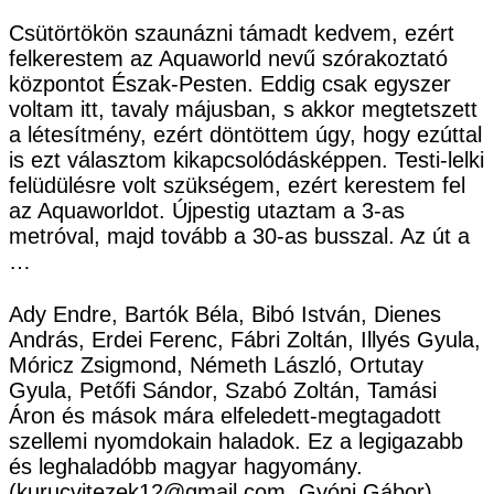
Csütörtökön szaunázni támadt kedvem, ezért
felkerestem az Aquaworld nevű szórakoztató
központot Észak-Pesten. Eddig csak egyszer
voltam itt, tavaly májusban, s akkor megtetszett
a létesítmény, ezért döntöttem úgy, hogy ezúttal
is ezt választom kikapcsolódásképpen. Testi-lelki
felüdülésre volt szükségem, ezért kerestem fel
az Aquaworldot. Újpestig utaztam a 3-as
metróval, majd tovább a 30-as busszal. Az út a
…
Ady Endre, Bartók Béla, Bibó István, Dienes
András, Erdei Ferenc, Fábri Zoltán, Illyés Gyula,
Móricz Zsigmond, Németh László, Ortutay
Gyula, Petőfi Sándor, Szabó Zoltán, Tamási
Áron és mások mára elfeledett-megtagadott
szellemi nyomdokain haladok. Ez a legigazabb
és leghaladóbb magyar hagyomány.
(kurucvitezek12@gmail.com, Gyóni Gábor)