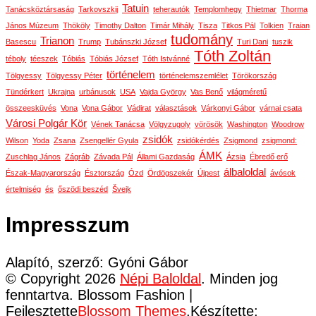
Tatuin
Tanácsköztársaság
Tarkovszkij
teherautók
Templomhegy
Thietmar
Thorma
János Múzeum
Thököly
Timothy Dalton
Timár Mihály
Tisza
Titkos Pál
Tolkien
Traian
tudomány
Trianon
Basescu
Trump
Tubánszki József
Turi Dani
tuszik
Tóth Zoltán
téboly
téeszek
Tóbiás
Tóbiás József
Tóth Istvánné
történelem
Tölgyessy
Tölgyessy Péter
történelemszemlélet
Törökország
Tündérkert
Ukrajna
urbánusok
USA
Vajda György
Vas Benő
világméretű
összeesküvés
Vona
Vona Gábor
Vádirat
választások
Várkonyi Gábor
várnai csata
Városi Polgár Kör
Vének Tanácsa
Völgyzugoly
vörösök
Washington
Woodrow
zsidók
Wilson
Yoda
Zsana
Zsengellér Gyula
zsidókérdés
Zsigmond
zsigmond:
ÁMK
Zuschlag János
Zágráb
Závada Pál
Állami Gazdaság
Ázsia
Ébredő erő
álbaloldal
Észak-Magyarország
Észtország
Ózd
Ördögszekér
Újpest
ávósok
értelmiség
és
őszödi beszéd
Švejk
Impresszum
Alapító, szerző: Gyóni Gábor
© Copyright 2026
Népi Baloldal
. Minden jog
fenntartva.
Blossom Fashion |
Fejlesztette
Blossom Themes
.Készítette: