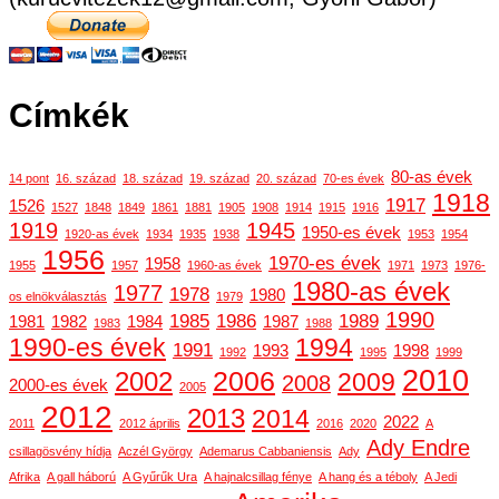
Címkék
80-as évek
14 pont
16. század
18. század
19. század
20. század
70-es évek
1918
1917
1526
1527
1848
1849
1861
1881
1905
1908
1914
1915
1916
1919
1945
1950-es évek
1920-as évek
1934
1935
1938
1953
1954
1956
1970-es évek
1958
1955
1957
1960-as évek
1971
1973
1976-
1980-as évek
1977
1978
1980
os elnökválasztás
1979
1990
1985
1986
1989
1981
1982
1984
1987
1983
1988
1990-es évek
1994
1991
1993
1998
1992
1995
1999
2010
2006
2002
2009
2008
2000-es évek
2005
2012
2013
2014
2022
2011
2012 április
2016
2020
A
Ady Endre
csillagösvény hídja
Aczél György
Ademarus Cabbaniensis
Ady
Afrika
A gall háború
A Gyűrűk Ura
A hajnalcsillag fénye
A hang és a téboly
A Jedi