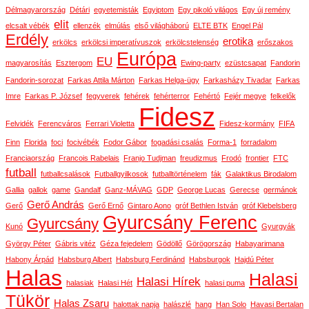
Délmagyarország
Détári
egyetemisták
Egyiptom
Egy pikoló világos
Egy új remény
elit
elcsalt vébék
ellenzék
elmúlás
első világháború
ELTE BTK
Engel Pál
Erdély
erotika
erkölcs
erkölcsi imperatívuszok
erkölcstelenség
erőszakos
Európa
EU
magyarosítás
Esztergom
Ewing-party
ezüstcsapat
Fandorin
Fandorin-sorozat
Farkas Attila Márton
Farkas Helga-ügy
Farkasházy Tivadar
Farkas
Imre
Farkas P. József
fegyverek
fehérek
fehérterror
Fehértó
Fejér megye
felkelők
Fidesz
Felvidék
Ferencváros
Ferrari Violetta
Fidesz-kormány
FIFA
Finn
Florida
foci
focivébék
Fodor Gábor
fogadási csalás
Forma-1
forradalom
Franciaország
Francois Rabelais
Franjo Tudjman
freudizmus
Frodó
frontier
FTC
futball
futballcsalások
Futballgyilkosok
futballtörténelem
fák
Galaktikus Birodalom
Gallia
gallok
game
Gandalf
Ganz-MÁVAG
GDP
George Lucas
Gerecse
germánok
Gerő András
Gerő
Gerő Ernő
Gintaro Aono
gróf Bethlen István
gróf Klebelsberg
Gyurcsány Ferenc
Gyurcsány
Kunó
Gyurgyák
György Péter
Gábris vitéz
Géza fejedelem
Gödöllő
Görögország
Habayarimana
Habony Árpád
Habsburg Albert
Habsburg Ferdinánd
Habsburgok
Hajdú Péter
Halas
Halasi
Halasi Hírek
halasiak
Halasi Hét
halasi puma
Tükör
Halas Zsaru
halottak napja
halászlé
hang
Han Solo
Havasi Bertalan