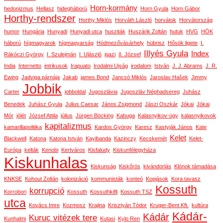
Horn-kormány
hedonizmus
Hellasz
hidegháború
Horn Gyula
Horn Gábor
Horthy-rendszer
Horthy Miklós
Horváth László
horvátok
Horvátország
humor
Hungária
Hunyadi
Hunyadi utca
husziták
Huszárik Zoltán
hutuk
HVG
HÖK
háború
hígmagyarok
hígmagyarság
Hódmezővásárhely
hübrisz
Hősök ligete
I.
Illyés Gyula
Index
Rákóczi György
I. Szulejmán
I. Ulászló
igazi
II. József
India
Internetto
intrikusok
Irapuato
Irodalmi Ujság
irodalom
István
J. J. Abrams
J. R.
Ewing
Jadviga párnája
Jakab
james Bond
Jancsó Miklós
Jaroslav Hašek
Jimmy
Jobbik
Carter
jobboldal
Jugoszlávia
Jugoszláv Néphadsereg
Juhász
Benedek
Juhász Gyula
Julius Caesar
János Zsigmond
Jászi Oszkár
Jókai
Jókai
Mór
jólét
József Attila
július
Jürgen Böcking
Kabuga
Kalasnyikov-ügy
kalasnyikovok
kapitalizmus
kamarillapolitika
Kardos György
Karesz
Kastyják János
Kate
Kelet
Blackwell
Katona
Katona István
Kayibanda
Kazinczy
Kecskemét
Kelet-
Európa
kelták
Kenobi
Kertváros
Kisfaludy
Kiskunfélegyháza
Kiskunhalas
Kiskunság
Kiskőrös
kivándorlás
Klónok támadása
KNKSE
Kohout Zoltán
kolonizáció
kommunisták
konteó
Kopjások
Kora tavasz
Kossuth
korrupció
Korrobori
Kossuth
Kossuthkifli
Kossuth TSZ
utca
Kovács Imre
Kozmosz
Krajina
Krisztyán Tódor
Kruger-Bent Kft.
kultúra
Kádár-
Kádár
Kuruc vitézek tere
Kunhalmi
Kutasi
Kylo Ren