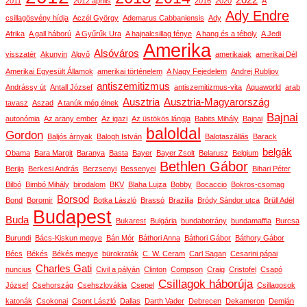
2022
2011
2012 április
2016
2020
A
Ady Endre
csillagösvény hídja
Aczél György
Ademarus Cabbaniensis
Ady
Afrika
A gall háború
A Gyűrűk Ura
A hajnalcsillag fénye
A hang és a téboly
A Jedi
Amerika
Alsóváros
visszatér
Akunyin
Algyő
amerikaiak
amerikai Dél
Amerikai Egyesült Államok
amerikai történelem
A Nagy Fejedelem
Andrej Rubljov
antiszemitizmus
Andrássy út
Antall József
antiszemitizmus-vita
Aquaworld
arab
Ausztria
Ausztria-Magyarország
tavasz
Aszad
A tanúk még élnek
Bajnai
autonómia
Az arany ember
Az igazi
Az üstökös lángja
Babits Mihály
Bajnai
baloldal
Gordon
Baljós árnyak
Balogh István
Balotaszállás
Barack
belgák
Obama
Bara Margit
Baranya
Basta
Bayer
Bayer Zsolt
Belarusz
Belgium
Bethlen Gábor
Berija
Berkesi András
Berzsenyi
Bessenyei
Bihari Péter
Bilbó
Bimbó Mihály
birodalom
BKV
Blaha Lujza
Bobby
Bocaccio
Bokros-csomag
Borsod
Bond
Boromir
Botka László
Brassó
Brazília
Bródy Sándor utca
Brüll Adél
Budapest
Buda
Bukarest
Bulgária
bundabotrány
bundamaffia
Burcsa
Burundi
Bács-Kiskun megye
Bán Mór
Báthori Anna
Báthori Gábor
Báthory Gábor
Bécs
Békés
Békés megye
bürokraták
C. W. Ceram
Carl Sagan
Cesarini pápai
Charles Gati
nuncius
Civil a pályán
Clinton
Compson
Craig
Cristofel
Csapó
Csillagok háborúja
József
Csehország
Csehszlovákia
Csepel
Csillagosok
katonák
Csokonai
Csont László
Dallas
Darth Vader
Debrecen
Dekameron
Demján