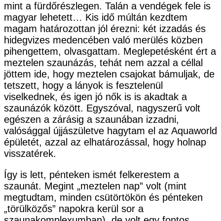
mint a fürdőrészlegen. Talán a vendégek fele is
magyar lehetett… Kis idő múltán kezdtem
magam határozottan jól érezni: két izzadás és
hidegvizes medencében való merülés közben
pihengettem, olvasgattam. Meglepetésként ért a
meztelen szaunázás, tehát nem azzal a céllal
jöttem ide, hogy meztelen csajokat bámuljak, de
tetszett, hogy a lányok is fesztelenül
viselkednek, és igen jó nők is is akadtak a
szaunázók között. Egyszóval, nagyszerű volt
egészen a zárásig a szaunában izzadni,
valósággal újjászületve hagytam el az Aquaworld
épületét, azzal az elhatározással, hogy holnap
visszatérek.
Így is lett, pénteken ismét felkerestem a
szaunát. Megint „meztelen nap” volt (mint
megtudtam, minden csütörtökön és pénteken
„törülközős” napokra kerül sor a
szaunakomplexumban), de volt egy fontos