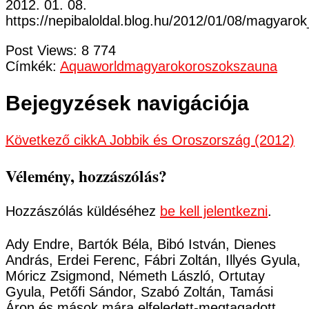
2012. 01. 08.
https://nepibaloldal.blog.hu/2012/01/08/magyar
Post Views:
8 774
Címkék:
Aquaworld
magyarok
oroszok
szauna
Bejegyzések navigációja
Következő cikk
A Jobbik és Oroszország (2012)
Vélemény, hozzászólás?
Hozzászólás küldéséhez
be kell jelentkezni
.
Ady Endre, Bartók Béla, Bibó István, Dienes
András, Erdei Ferenc, Fábri Zoltán, Illyés Gyula,
Móricz Zsigmond, Németh László, Ortutay
Gyula, Petőfi Sándor, Szabó Zoltán, Tamási
Áron és mások mára elfeledett-megtagadott