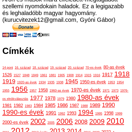
szellemi nyomdokain haladok. Ez a legigazabb
és leghaladóbb magyar hagyomány.
(kurucvitezek12@gmail.com, Gyóni Gábor)
Címkék
80-as évek
14 pont
16. század
18. század
19. század
20. század
70-es évek
1918
1917
1526
1527
1848
1849
1861
1881
1905
1908
1914
1915
1916
1919
1945
1950-es évek
1920-as évek
1934
1935
1938
1953
1954
1956
1970-es évek
1958
1955
1957
1960-as évek
1971
1973
1976-
1980-as évek
1977
1978
1980
os elnökválasztás
1979
1990
1985
1986
1989
1981
1982
1984
1987
1983
1988
1990-es évek
1994
1991
1993
1998
1992
1995
1999
2010
2006
2002
2009
2008
2000-es évek
2005
2012
2013
2014