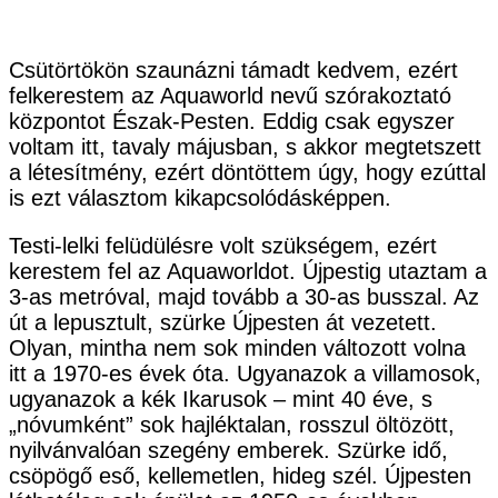
Csütörtökön szaunázni támadt kedvem, ezért
felkerestem az Aquaworld nevű szórakoztató
központot Észak-Pesten. Eddig csak egyszer
voltam itt, tavaly májusban, s akkor megtetszett
a létesítmény, ezért döntöttem úgy, hogy ezúttal
is ezt választom kikapcsolódásképpen.
Testi-lelki felüdülésre volt szükségem, ezért
kerestem fel az Aquaworldot. Újpestig utaztam a
3-as metróval, majd tovább a 30-as busszal. Az
út a lepusztult, szürke Újpesten át vezetett.
Olyan, mintha nem sok minden változott volna
itt a 1970-es évek óta. Ugyanazok a villamosok,
ugyanazok a kék Ikarusok – mint 40 éve, s
„nóvumként” sok hajléktalan, rosszul öltözött,
nyilvánvalóan szegény emberek. Szürke idő,
csöpögő eső, kellemetlen, hideg szél. Újpesten