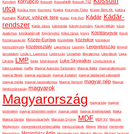
Kossuth
korrupció
Korrobori
Kossuth
Kossuthkifli
Kossuth TSZ
utca
Kovács Imre
Kozmosz
Krajina
Krisztyán Tódor
Kruger-Bent Kft.
kultúra
Kádár-
Kádár
Kuruc vitézek tere
Kunhalmi
Kutasi
Kylo Ren
rendszer
Kádár János
kálvinisták
Károlyi-kormány
Károlyi Mihály
kései
Kötöttárugyár
dualizmus
későkádári elit
Kígyónyelvű
Kóka János
könyv
Kövér
Közép-Európa
középkor
Köztársaság tér
Középfölde
középkori
középosztály
Lengyelország
kereszténység
Lajosmizse
Lazenby
lengyel
társadalom
Leslie L. Lawrence
Lettország
Leviathán
liberalizmus
Liberálisok
Lippa
LMP
Luke Skywalker
Litvánia
lopás
luheránusok
Lövészárkok a
hátországban
maffia
Magyar Autonóm Tartomány
Magyar Bálint
magyarellenesség
magyar filmek
magyar gazdaság
magyar irodalom
magyar labdarúgó válogatott
magyar nép
magyar média
magyar nacionalizmus
Magyar Nemzet
Magyar
magyarok
Népköztársaság
Magyarország
magyarság
magyar
történelem
magyar történelmi regény
magyar vidék
magyar értelmiségiek
Majka
MDF
Makkai Sándor
Marosvásárhely
Marosán György
MDP KV
Mecsek
Medgyessy
megrendezett emberrablás
megszorítások
Megye
Merkel
merénylet
Mesterházy Attila
Mesterházy
Mesterjátszma
Mexikó
Mezey
Michael Jackson