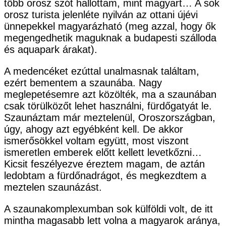
több orosz szót hallottam, mint magyart… A sok
orosz turista jelenléte nyilván az ottani újévi
ünnepekkel magyarázható (meg azzal, hogy ők
megengedhetik maguknak a budapesti szálloda
és aquapark árakat).
A medencéket ezúttal unalmasnak találtam,
ezért bementem a szaunába. Nagy
meglepetésemre azt közölték, ma a szaunában
csak törülközőt lehet használni, fürdőgatyát le.
Szaunáztam már meztelenül, Oroszországban,
úgy, ahogy azt egyébként kell. De akkor
ismerősökkel voltam együtt, most viszont
ismeretlen emberek előtt kellett levetkőzni…
Kicsit feszélyezve éreztem magam, de aztán
ledobtam a fürdőnadrágot, és megkezdtem a
meztelen szaunázást.
A szaunakomplexumban sok külföldi volt, de itt
mintha magasabb lett volna a magyarok aránya,