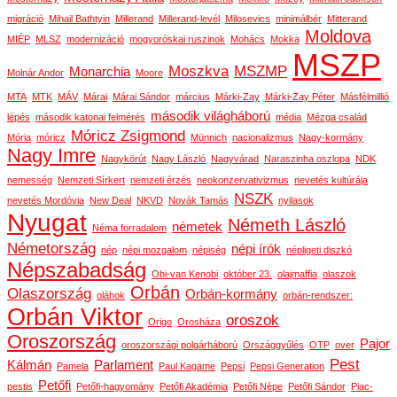
migráció
Mihail Bathtyin
Millerand
Millerand-levél
Milosevics
minimálbér
Mitterand
Moldova
MIÉP
MLSZ
modernizáció
mogyoróskai ruszinok
Mohács
Mokka
MSZP
Moszkva
MSZMP
Monarchia
Molnár Andor
Moore
MTA
MTK
MÁV
Márai
Márai Sándor
március
Márki-Zay
Márki-Zay Péter
Másfélmillió
második világháború
lépés
második katonai felmérés
média
Mézga család
Móricz Zsigmond
Mória
móricz
Münnich
nacionalizmus
Nagy-kormány
Nagy Imre
Nagykörút
Nagy László
Nagyvárad
Naraszinha oszlopa
NDK
nemesség
Nemzeti Sírkert
nemzeti érzés
neokonzervativizmus
nevetés kultúrája
NSZK
nevetés Mordóvia
New Deal
NKVD
Novák Tamás
nyilasok
Nyugat
Németh László
németek
Néma forradalom
Németország
népi írók
nép
népi mozgalom
népiség
népligeti diszkó
Népszabadság
Obi-van Kenobi
október 23.
olajmaffia
olaszok
Orbán
Olaszország
Orbán-kormány
oláhok
orbán-rendszer:
Orbán Viktor
oroszok
Origo
Orosháza
Oroszország
Pajor
oroszországi polgárháború
Országgyűlés
OTP
over
Pest
Kálmán
Parlament
Pamela
Paul Kagame
Pepsi
Pepsi Generation
Petőfi
pestis
Petőfi-hagyomány
Petőfi Akadémia
Petőfi Népe
Petőfi Sándor
Piac-