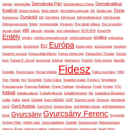
Demokrata Párt
Demokratikus
Sándor
demográfia
Demokratikus Charta
Koalíció
Duna
Dienes András
Dietz Károly
disznófejű nagyurak
DK
Dudás-ügy
Dunántúl
Dunavecse
Dél
Dél-Afrika
Dél-Korea
Déli Konföderáció
Déli Áramlat
Délmagyarország
Détári
egyetemisták
Egyiptom
Egy pikoló világos
Egy új remény
elit
elcsalt vébék
ellenzék
elmúlás
első világháború
ELTE BTK
Engel Pál
Erdély
erotika
erkölcs
erkölcsi imperatívuszok
erkölcstelenség
erőszakos
Európa
EU
magyarosítás
Esztergom
Ewing-party
ezüstcsapat
Fandorin
Fandorin-sorozat
Farkas Attila Márton
Farkas Helga-ügy
Farkasházy Tivadar
Farkas
Imre
Farkas P. József
fegyverek
fehérek
fehérterror
Fehértó
Fejér megye
felkelők
Fidesz
Felvidék
Ferencváros
Ferrari Violetta
Fidesz-kormány
FIFA
Finn
Florida
foci
focivébék
Fodor Gábor
fogadási csalás
Forma-1
forradalom
Franciaország
Francois Rabelais
Franjo Tudjman
freudizmus
Frodó
frontier
FTC
futball
futballcsalások
Futballgyilkosok
futballtörténelem
fák
Galaktikus Birodalom
Gallia
gallok
game
Gandalf
Ganz-MÁVAG
GDP
George Lucas
Gerecse
germánok
Gerő András
Gerő
Gerő Ernő
Gintaro Aono
gróf Bethlen István
gróf Klebelsberg
Gyurcsány Ferenc
Gyurcsány
Kunó
Gyurgyák
György Péter
Gábris vitéz
Géza fejedelem
Gödöllő
Görögország
Habayarimana
Habony Árpád
Habsburg Albert
Habsburg Ferdinánd
Habsburgok
Hajdú Péter