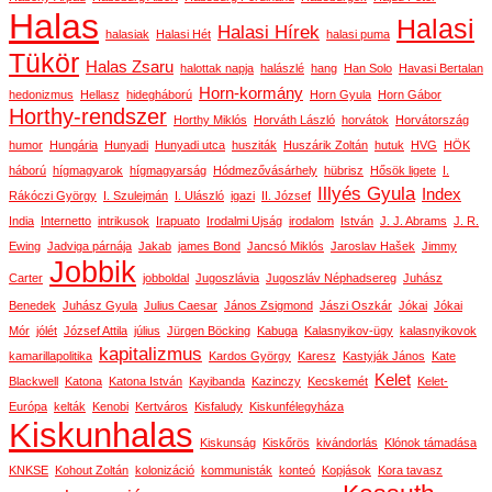
Halas
Halasi
Halasi Hírek
halasiak
Halasi Hét
halasi puma
Tükör
Halas Zsaru
halottak napja
halászlé
hang
Han Solo
Havasi Bertalan
Horn-kormány
hedonizmus
Hellasz
hidegháború
Horn Gyula
Horn Gábor
Horthy-rendszer
Horthy Miklós
Horváth László
horvátok
Horvátország
humor
Hungária
Hunyadi
Hunyadi utca
husziták
Huszárik Zoltán
hutuk
HVG
HÖK
háború
hígmagyarok
hígmagyarság
Hódmezővásárhely
hübrisz
Hősök ligete
I.
Illyés Gyula
Index
Rákóczi György
I. Szulejmán
I. Ulászló
igazi
II. József
India
Internetto
intrikusok
Irapuato
Irodalmi Ujság
irodalom
István
J. J. Abrams
J. R.
Ewing
Jadviga párnája
Jakab
james Bond
Jancsó Miklós
Jaroslav Hašek
Jimmy
Jobbik
Carter
jobboldal
Jugoszlávia
Jugoszláv Néphadsereg
Juhász
Benedek
Juhász Gyula
Julius Caesar
János Zsigmond
Jászi Oszkár
Jókai
Jókai
Mór
jólét
József Attila
július
Jürgen Böcking
Kabuga
Kalasnyikov-ügy
kalasnyikovok
kapitalizmus
kamarillapolitika
Kardos György
Karesz
Kastyják János
Kate
Kelet
Blackwell
Katona
Katona István
Kayibanda
Kazinczy
Kecskemét
Kelet-
Európa
kelták
Kenobi
Kertváros
Kisfaludy
Kiskunfélegyháza
Kiskunhalas
Kiskunság
Kiskőrös
kivándorlás
Klónok támadása
KNKSE
Kohout Zoltán
kolonizáció
kommunisták
konteó
Kopjások
Kora tavasz