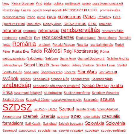
hegy
Pierce Brosnan
Pirtó
plebs
politika
politikusok
pornó
posztkommunista elit
Posztobányi László
posztszovjet modell
PRESSCARD PLUS Kft.
promiszkuitás
putyinizmus
Párizs
provincializmus
Prága
puma
Putyin
Pázmány
Pécs
rasszizmus
Querfurti Brunó
Rab Ráby
Rajnay Ákos
REAC
reakciós
rendszerváltás
reformkor
reformáció
reformok
rendszerváltás
rezsicsökkentés
rendszere
rendőrök
Rey
Rockenbauer
Roger Moore
Romsics
Románia
Ignác
románok
Ronald Reagan
Ruanda
ruandai népirtás
Rudolf
Rákosi
Rádió
Régi Köztársaság
Péter
Ruttkai Éva
Róma
sajtószabadság
Salgótarján
Salzburg
Samir Amin
Samuel Dodsworth
Schiffer András
Sepsi László
Selmecbánya
Seres Gábor
Sidney Sheldon
Sinclair Lewis
Skyfall
Star Wars
Somfai István
Soós Imre
Spanyolország
Spectre
Star Wars III
svábok
svédek
Szaakasvili
Szabad Nép
szabad szex
Szabadszállás
szabadság
Szabó Dezső
Szabó
Szabadság téri szovjet emlékmű
Erika
szakmunkásképző
szakértelem
Szalkszentmárton
Szaltikov-Scsedrin
szauna
Szalárdi János
Szapolyai János
szarajevói merénylet
Szarumán
SZDSZ
Szeged
SZDSZ-FIDESZ
Szekfű Gyula
Szent Adalbert
szex
szerbek
Szerbia
szexuális
Szentkorona
szeretet
szexualitás
forradalom
Szlovákia
Szlovénia
Szili Katalin
Szindbád
Szithek bosszúja
Szméagol
sznobizmus
szocializmus
szovjet csapatok
szovjetek
szovjet emlékmű