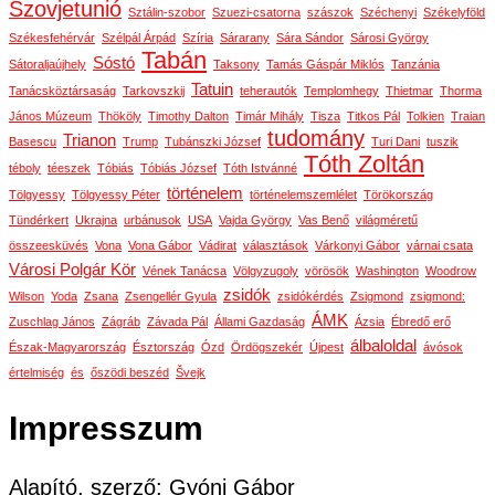
Szovjetunió
Sztálin-szobor
Szuezi-csatorna
szászok
Széchenyi
Székelyföld
Székesfehérvár
Szélpál Árpád
Szíria
Sárarany
Sára Sándor
Sárosi György
Tabán
Sóstó
Sátoraljaújhely
Taksony
Tamás Gáspár Miklós
Tanzánia
Tatuin
Tanácsköztársaság
Tarkovszkij
teherautók
Templomhegy
Thietmar
Thorma
János Múzeum
Thököly
Timothy Dalton
Timár Mihály
Tisza
Titkos Pál
Tolkien
Traian
tudomány
Trianon
Basescu
Trump
Tubánszki József
Turi Dani
tuszik
Tóth Zoltán
téboly
téeszek
Tóbiás
Tóbiás József
Tóth Istvánné
történelem
Tölgyessy
Tölgyessy Péter
történelemszemlélet
Törökország
Tündérkert
Ukrajna
urbánusok
USA
Vajda György
Vas Benő
világméretű
összeesküvés
Vona
Vona Gábor
Vádirat
választások
Várkonyi Gábor
várnai csata
Városi Polgár Kör
Vének Tanácsa
Völgyzugoly
vörösök
Washington
Woodrow
zsidók
Wilson
Yoda
Zsana
Zsengellér Gyula
zsidókérdés
Zsigmond
zsigmond:
ÁMK
Zuschlag János
Zágráb
Závada Pál
Állami Gazdaság
Ázsia
Ébredő erő
álbaloldal
Észak-Magyarország
Észtország
Ózd
Ördögszekér
Újpest
ávósok
értelmiség
és
őszödi beszéd
Švejk
Impresszum
Alapító, szerző: Gyóni Gábor