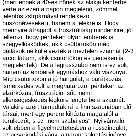
(mert ennek a 40-es nőnek az alakja kenterbe
verte az ezen a napon megjelenő, zömmel
jelentős zsírpárnával rendelkező
huszonéveseket), hanem a lélekre is. Hogy
mennyire átragadt a frusztráltság mindenkire, jól
jellemzi, hogy pénteken olyan emberek is
szégyellősködtek, akik csütörtökön még
gátlások nélkül élvezték a meztelen szaunát (2-3
arcot láttam, akik csütörtökön és pénteken is
megjelentek). De a legrosszabb nem is ez volt,
hanem az emberek egymáshoz való viszonya.
Míg csütörtökön a jó hangulat, a barátkozás,
ismerkedés volt a meghatározó, pénteken az
elzárkózás, frusztráció, sőt, némi
ellenségeskedés légköre lengte be a szaunát.
Valakire azért támadtak rá a finn szaunában ülő
társai, mert egy percre kihúzta maga alól a
törülközőt, s ez „nem szabályos”. Nyilvánvaló
volt ebben a figyelmeztetésben a rosszindulat,
az acsarkodási vágy, a parancsolgatás igénye.