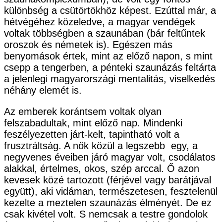
különbség a csütörtökhöz képest. Ezúttal már, a
hétvégéhez közeledve, a magyar vendégek
voltak többségben a szaunában (bár feltűntek
oroszok és németek is). Egészen más
benyomások értek, mint az előző napon, s mint
csepp a tengerben, a pénteki szaunázás feltárta
a jelenlegi magyarországi mentalitás, viselkedés
néhány elemét is.
Az emberek korántsem voltak olyan
felszabadultak, mint előző nap. Mindenki
feszélyezetten járt-kelt, tapintható volt a
frusztráltság. A nők közül a legszebb egy, a
negyvenes éveiben járó magyar volt, csodálatos
alakkal, értelmes, okos, szép arccal. Ő azon
kevesek közé tartozott (férjével vagy barátjával
együtt), aki vidáman, természetesen, fesztelenül
kezelte a meztelen szaunázás élményét. De ez
csak kivétel volt. S nemcsak a testre gondolok