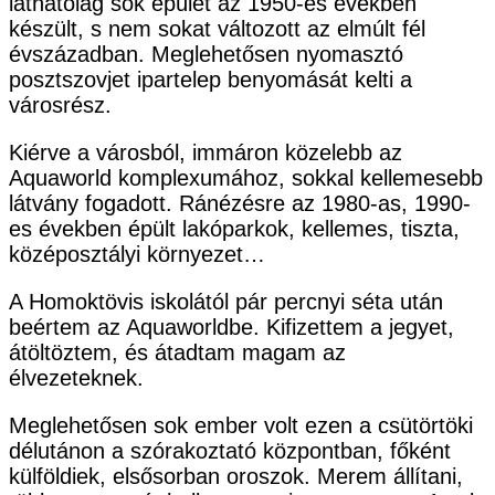
láthatólag sok épület az 1950-es években
készült, s nem sokat változott az elmúlt fél
évszázadban. Meglehetősen nyomasztó
posztszovjet ipartelep benyomását kelti a
városrész.
Kiérve a városból, immáron közelebb az
Aquaworld komplexumához, sokkal kellemesebb
látvány fogadott. Ránézésre az 1980-as, 1990-
es években épült lakóparkok, kellemes, tiszta,
középosztályi környezet…
A Homoktövis iskolától pár percnyi séta után
beértem az Aquaworldbe. Kifizettem a jegyet,
átöltöztem, és átadtam magam az
élvezeteknek.
Meglehetősen sok ember volt ezen a csütörtöki
délutánon a szórakoztató központban, főként
külföldiek, elsősorban oroszok. Merem állítani,