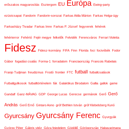
Európa
EU
erőszakos magyarosítás
Esztergom
Ewing-party
ezüstcsapat
Fandorin
Fandorin-sorozat
Farkas Attila Márton
Farkas Helga-ügy
Farkasházy Tivadar
Farkas Imre
Farkas P. József
fegyverek
fehérek
fehérterror
Fehértó
Fejér megye
felkelők
Felvidék
Ferencváros
Ferrari Violetta
Fidesz
Fidesz-kormány
FIFA
Finn
Florida
foci
focivébék
Fodor
Gábor
fogadási csalás
Forma-1
forradalom
Franciaország
Francois Rabelais
futball
Franjo Tudjman
freudizmus
Frodó
frontier
FTC
futballcsalások
Futballgyilkosok
futballtörténelem
fák
Galaktikus Birodalom
Gallia
gallok
game
Gerő
Gandalf
Ganz-MÁVAG
GDP
George Lucas
Gerecse
germánok
Gerő
András
Gerő Ernő
Gintaro Aono
gróf Bethlen István
gróf Klebelsberg Kunó
Gyurcsány Ferenc
Gyurcsány
Gyurgyák
György Péter
Gábris vitéz
Géza fejedelem
Gödöllő
Görögország
Habayarimana