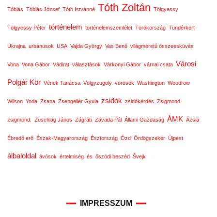
Tóth Zoltán
Tóbiás
Tóbiás József
Tóth Istvánné
Tölgyessy
történelem
Tölgyessy Péter
történelemszemlélet
Törökország
Tündérkert
Ukrajna
urbánusok
USA
Vajda György
Vas Benő
világméretű összeesküvés
Városi
Vona
Vona Gábor
Vádirat
választások
Várkonyi Gábor
várnai csata
Polgár Kör
Vének Tanácsa
Völgyzugoly
vörösök
Washington
Woodrow
zsidók
Wilson
Yoda
Zsana
Zsengellér Gyula
zsidókérdés
Zsigmond
ÁMK
zsigmond:
Zuschlag János
Zágráb
Závada Pál
Állami Gazdaság
Ázsia
Ébredő erő
Észak-Magyarország
Észtország
Ózd
Ördögszekér
Újpest
álbaloldal
ávósok
értelmiség
és
őszödi beszéd
Švejk
IMPRESSZUM