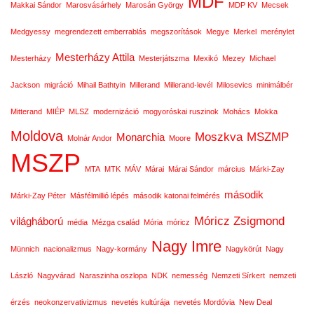
MDF
Makkai Sándor
Marosvásárhely
Marosán György
MDP KV
Mecsek
Medgyessy
megrendezett emberrablás
megszorítások
Megye
Merkel
merénylet
Mesterházy Attila
Mesterházy
Mesterjátszma
Mexikó
Mezey
Michael
Jackson
migráció
Mihail Bathtyin
Millerand
Millerand-levél
Milosevics
minimálbér
Mitterand
MIÉP
MLSZ
modernizáció
mogyoróskai ruszinok
Mohács
Mokka
Moldova
Moszkva
MSZMP
Monarchia
Molnár Andor
Moore
MSZP
MTA
MTK
MÁV
Márai
Márai Sándor
március
Márki-Zay
második
Márki-Zay Péter
Másfélmillió lépés
második katonai felmérés
Móricz Zsigmond
világháború
média
Mézga család
Mória
móricz
Nagy Imre
Münnich
nacionalizmus
Nagy-kormány
Nagykörút
Nagy
László
Nagyvárad
Naraszinha oszlopa
NDK
nemesség
Nemzeti Sírkert
nemzeti
érzés
neokonzervativizmus
nevetés kultúrája
nevetés Mordóvia
New Deal