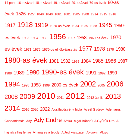
80-as
14 pont
16. század
18. század
19. század
20. század
70-es évek
évek
1526
1527
1848
1849
1861
1881
1905
1908
1914
1915
1916
1918
1919
1945
1917
1950-
1920-as évek
1934
1935
1938
1956
1970-
es évek
1958
1953
1954
1955
1957
1960-as évek
1977
es évek
1978
1980
1971
1973
1976-os elnökválasztás
1979
1980-as évek
1985
1986
1981
1982
1984
1987
1983
1990-es évek
1990
1989
1991
1993
1988
1992
2006
2002
1994
1998
2000-es évek
1995
1999
2005
2012
2010
2013
2009
2008
2011
2012 április
2014
2022
2016
2020
A csillagösvény hídja
Aczél György
Ademarus
Ady Endre
Cabbaniensis
Ady
Afrika
A gall háború
A Gyűrűk Ura
A
hajnalcsillag fénye
A hang és a téboly
A Jedi visszatér
Akunyin
Algyő