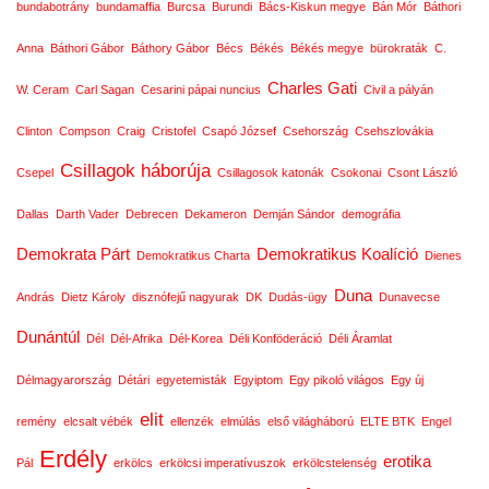
bundabotrány
bundamaffia
Burcsa
Burundi
Bács-Kiskun megye
Bán Mór
Báthori
Anna
Báthori Gábor
Báthory Gábor
Bécs
Békés
Békés megye
bürokraták
C.
Charles Gati
W. Ceram
Carl Sagan
Cesarini pápai nuncius
Civil a pályán
Clinton
Compson
Craig
Cristofel
Csapó József
Csehország
Csehszlovákia
Csillagok háborúja
Csepel
Csillagosok katonák
Csokonai
Csont László
Dallas
Darth Vader
Debrecen
Dekameron
Demján Sándor
demográfia
Demokrata Párt
Demokratikus Koalíció
Demokratikus Charta
Dienes
Duna
András
Dietz Károly
disznófejű nagyurak
DK
Dudás-ügy
Dunavecse
Dunántúl
Dél
Dél-Afrika
Dél-Korea
Déli Konföderáció
Déli Áramlat
Délmagyarország
Détári
egyetemisták
Egyiptom
Egy pikoló világos
Egy új
elit
remény
elcsalt vébék
ellenzék
elmúlás
első világháború
ELTE BTK
Engel
Erdély
erotika
Pál
erkölcs
erkölcsi imperatívuszok
erkölcstelenség