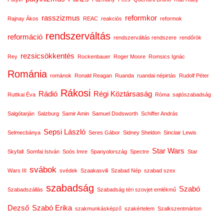
rasszizmus
reformkor
Rajnay Ákos
REAC
reakciós
reformok
rendszerváltás
reformáció
rendszerváltás rendszere
rendőrök
rezsicsökkentés
Rey
Rockenbauer
Roger Moore
Romsics Ignác
Románia
románok
Ronald Reagan
Ruanda
ruandai népirtás
Rudolf Péter
Rákosi
Rádió
Régi Köztársaság
Ruttkai Éva
Róma
sajtószabadság
Salgótarján
Salzburg
Samir Amin
Samuel Dodsworth
Schiffer András
Sepsi László
Selmecbánya
Seres Gábor
Sidney Sheldon
Sinclair Lewis
Star Wars
Skyfall
Somfai István
Soós Imre
Spanyolország
Spectre
Star
svábok
Wars III
svédek
Szaakasvili
Szabad Nép
szabad szex
szabadság
Szabó
Szabadszállás
Szabadság téri szovjet emlékmű
Dezső
Szabó Erika
szakmunkásképző
szakértelem
Szalkszentmárton