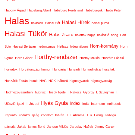
Habony Árpád
Habsburg Albert
Habsburg Ferdinánd
Habsburgok
Hajdú Péter
Halas
Halasi Hírek
halasiak
Halasi Hét
halasi puma
Halasi Tükör
Halas Zsaru
halottak napja
halászlé
hang
Han
Horn-kormány
Solo
Havasi Bertalan
hedonizmus
Hellasz
hidegháború
Horn
Horthy-rendszer
Gyula
Horn Gábor
Horthy Miklós
Horváth László
horvátok
Horvátország
humor
Hungária
Hunyadi
Hunyadi utca
husziták
Huszárik Zoltán
hutuk
HVG
HÖK
háború
hígmagyarok
hígmagyarság
Hódmezővásárhely
hübrisz
Hősök ligete
I. Rákóczi György
I. Szulejmán
I.
Illyés Gyula
Index
Ulászló
igazi
II. József
India
Internetto
intrikusok
Irapuato
Irodalmi Ujság
irodalom
István
J. J. Abrams
J. R. Ewing
Jadviga
párnája
Jakab
james Bond
Jancsó Miklós
Jaroslav Hašek
Jimmy Carter