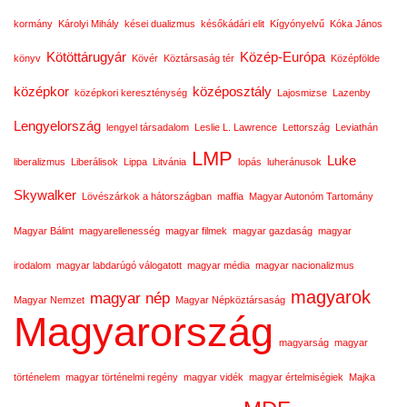
kormány
Károlyi Mihály
kései dualizmus
későkádári elit
Kígyónyelvű
Kóka János
Kötöttárugyár
Közép-Európa
könyv
Kövér
Köztársaság tér
Középfölde
középkor
középosztály
középkori kereszténység
Lajosmizse
Lazenby
Lengyelország
lengyel társadalom
Leslie L. Lawrence
Lettország
Leviathán
LMP
Luke
liberalizmus
Liberálisok
Lippa
Litvánia
lopás
luheránusok
Skywalker
Lövészárkok a hátországban
maffia
Magyar Autonóm Tartomány
Magyar Bálint
magyarellenesség
magyar filmek
magyar gazdaság
magyar
irodalom
magyar labdarúgó válogatott
magyar média
magyar nacionalizmus
magyarok
magyar nép
Magyar Nemzet
Magyar Népköztársaság
Magyarország
magyarság
magyar
történelem
magyar történelmi regény
magyar vidék
magyar értelmiségiek
Majka