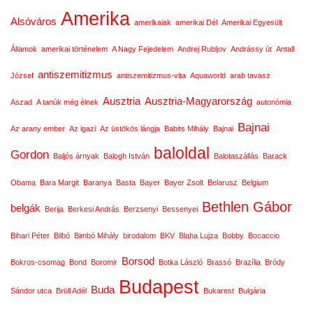
Amerika
Alsóváros
amerikaiak
amerikai Dél
Amerikai Egyesült
Államok
amerikai történelem
A Nagy Fejedelem
Andrej Rubljov
Andrássy út
Antall
antiszemitizmus
József
antiszemitizmus-vita
Aquaworld
arab tavasz
Ausztria
Ausztria-Magyarország
Aszad
A tanúk még élnek
autonómia
Bajnai
Az arany ember
Az igazi
Az üstökös lángja
Babits Mihály
Bajnai
baloldal
Gordon
Baljós árnyak
Balogh István
Balotaszállás
Barack
Obama
Bara Margit
Baranya
Basta
Bayer
Bayer Zsolt
Belarusz
Belgium
Bethlen Gábor
belgák
Berija
Berkesi András
Berzsenyi
Bessenyei
Bihari Péter
Bilbó
Bimbó Mihály
birodalom
BKV
Blaha Lujza
Bobby
Bocaccio
Borsod
Bokros-csomag
Bond
Boromir
Botka László
Brassó
Brazília
Bródy
Budapest
Buda
Sándor utca
Brüll Adél
Bukarest
Bulgária