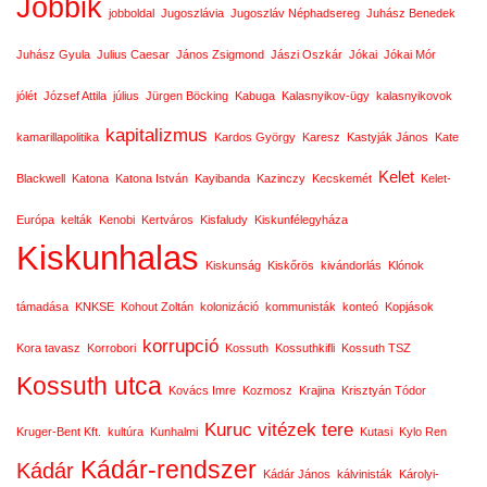
Jobbik
jobboldal
Jugoszlávia
Jugoszláv Néphadsereg
Juhász Benedek
Juhász Gyula
Julius Caesar
János Zsigmond
Jászi Oszkár
Jókai
Jókai Mór
jólét
József Attila
július
Jürgen Böcking
Kabuga
Kalasnyikov-ügy
kalasnyikovok
kapitalizmus
kamarillapolitika
Kardos György
Karesz
Kastyják János
Kate
Kelet
Blackwell
Katona
Katona István
Kayibanda
Kazinczy
Kecskemét
Kelet-
Európa
kelták
Kenobi
Kertváros
Kisfaludy
Kiskunfélegyháza
Kiskunhalas
Kiskunság
Kiskőrös
kivándorlás
Klónok
támadása
KNKSE
Kohout Zoltán
kolonizáció
kommunisták
konteó
Kopjások
korrupció
Kora tavasz
Korrobori
Kossuth
Kossuthkifli
Kossuth TSZ
Kossuth utca
Kovács Imre
Kozmosz
Krajina
Krisztyán Tódor
Kuruc vitézek tere
Kruger-Bent Kft.
kultúra
Kunhalmi
Kutasi
Kylo Ren
Kádár-rendszer
Kádár
Kádár János
kálvinisták
Károlyi-