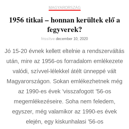
MAGYARORSZÁG
1956 titkai – honnan kerültek elő a
fegyverek?
frissítve
december 10, 2020
Jó 15-20 évnek kellett eltelnie a rendszerváltás
után, mire az 1956-os forradalom emlékezete
valódi, szívvel-lélekkel átélt ünneppé vált
Magyarországon. Sokan emlékezhetnek még
az 1990-es évek ’visszafogott ’56-os
megemlékezéseire. Soha nem feledem,
egyszer, még valamikor az 1990-es évek
elején, egy kiskunhalasi ’56-os