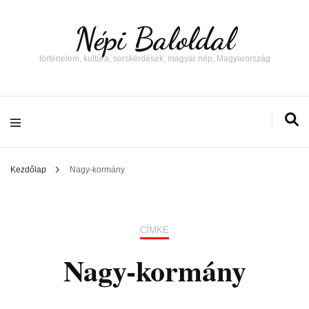
Népi Baloldal
történelem, kultúra, sorskérdések, magyar nép, Magyarország
Kezdőlap
Nagy-kormány
CÍMKE
Nagy-kormány