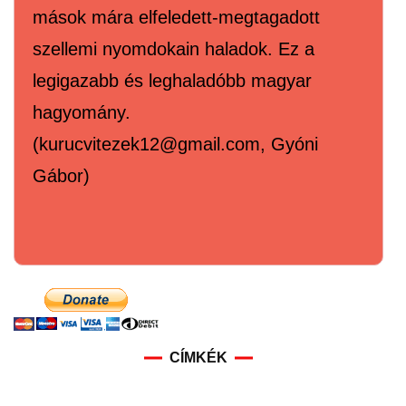
mások mára elfeledett-megtagadott
szellemi nyomdokain haladok. Ez a
legigazabb és leghaladóbb magyar
hagyomány.
(kurucvitezek12@gmail.com, Gyóni
Gábor)
CÍMKÉK