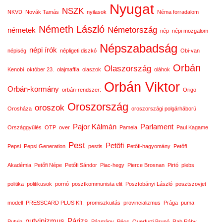
Nyugat
NSZK
NKVD
Novák Tamás
nyilasok
Néma forradalom
Németh László
Németország
németek
nép
népi mozgalom
Népszabadság
népi írók
népiség
népligeti diszkó
Obi-van
Orbán
Olaszország
Kenobi
október 23.
olajmaffia
olaszok
oláhok
Orbán Viktor
Orbán-kormány
orbán-rendszer:
Origo
Oroszország
oroszok
Orosháza
oroszországi polgárháború
Pajor Kálmán
Parlament
Országgyűlés
OTP
over
Pamela
Paul Kagame
Pest
Petőfi
Pepsi
Pepsi Generation
pestis
Petőfi-hagyomány
Petőfi
Akadémia
Petőfi Népe
Petőfi Sándor
Piac-hegy
Pierce Brosnan
Pirtó
plebs
politika
politikusok
pornó
posztkommunista elit
Posztobányi László
posztszovjet
modell
PRESSCARD PLUS Kft.
promiszkuitás
provincializmus
Prága
puma
putyinizmus
Párizs
Putyin
Pázmány
Pécs
Querfurti Brunó
Rab Ráby