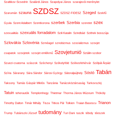
Szaltikov-Scsedrin
Szalárdi János
Szapolyai János
szarajevói merénylet
SZDSZ
szauna
Szeged
Szarumán
SZDSZ-FIDESZ
Szekfű
szex
szerbek
Szerbia
Gyula
Szent Adalbert
Szentkorona
szeretet
szexuális forradalom
szexualitás
Szili Katalin
Szindbád
Szithek bosszúja
Szlovákia
Szlovénia
Szméagol
sznobizmus
szocializmus
szovjet
Szovjetunió
csapatok
szovjetek
szovjet emlékmű
Sztálin-szobor
Szuezi-csatorna
szászok
Széchenyi
Székelyföld
Székesfehérvár
Szélpál Árpád
Tabán
Sóstó
Szíria
Sárarany
Sára Sándor
Sárosi György
Sátoraljaújhely
Taksony
Tamás Gáspár Miklós
Tanzánia
Tanácsköztársaság
Tarkovszkij
Tatuin
teherautók
Templomhegy
Thietmar
Thorma János Múzeum
Thököly
Trianon
Timothy Dalton
Timár Mihály
Tisza
Titkos Pál
Tolkien
Traian Basescu
tudomány
Trump
Tubánszki József
Turi Dani
tuszik
téboly
téeszek