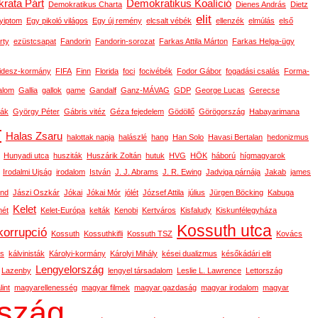
rata Párt
Demokratikus Koalíció
Demokratikus Charta
Dienes András
Dietz
elit
yiptom
Egy pikoló világos
Egy új remény
elcsalt vébék
ellenzék
elmúlás
első
rty
ezüstcsapat
Fandorin
Fandorin-sorozat
Farkas Attila Márton
Farkas Helga-ügy
idesz-kormány
FIFA
Finn
Florida
foci
focivébék
Fodor Gábor
fogadási csalás
Forma-
alom
Gallia
gallok
game
Gandalf
Ganz-MÁVAG
GDP
George Lucas
Gerecse
ák
György Péter
Gábris vitéz
Géza fejedelem
Gödöllő
Görögország
Habayarimana
r
Halas Zsaru
halottak napja
halászlé
hang
Han Solo
Havasi Bertalan
hedonizmus
Hunyadi utca
husziták
Huszárik Zoltán
hutuk
HVG
HÖK
háború
hígmagyarok
Irodalmi Ujság
irodalom
István
J. J. Abrams
J. R. Ewing
Jadviga párnája
Jakab
james
ond
Jászi Oszkár
Jókai
Jókai Mór
jólét
József Attila
július
Jürgen Böcking
Kabuga
Kelet
ét
Kelet-Európa
kelták
Kenobi
Kertváros
Kisfaludy
Kiskunfélegyháza
Kossuth utca
korrupció
Kossuth
Kossuthkifli
Kossuth TSZ
Kovács
os
kálvinisták
Károlyi-kormány
Károlyi Mihály
kései dualizmus
későkádári elit
Lengyelország
Lazenby
lengyel társadalom
Leslie L. Lawrence
Lettország
int
magyarellenesség
magyar filmek
magyar gazdaság
magyar irodalom
magyar
szág