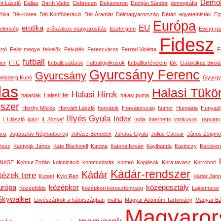
Demok
t László
Dallas
Darth Vader
Debrecen
Dekameron
Demján Sándor
demográfia
rika
Dél-Korea
Déli Konföderáció
Déli Áramlat
Délmagyarország
Détári
egyetemisták
Eg
Európa
EU
erotika
telenség
erőszakos magyarosítás
Esztergom
Ewing-pa
Fidesz
rtó
Fejér megye
felkelők
Felvidék
Ferencváros
Ferrari Violetta
F
futball
ier
FTC
futballcsalások
Futballgyilkosok
futballtörténelem
fák
Galaktikus Birod
Gyurcsány Ferenc
Gyurcsány
belsberg Kunó
Gyurgy
las
Halasi Tükö
Halasi Hírek
halasiak
Halasi Hét
halasi puma
dszer
Horthy Miklós
Horváth László
horvátok
Horvátország
humor
Hungária
Hunyadi
Illyés Gyula
Index
I. Ulászló
igazi
II. József
India
Internetto
intrikusok
Irapuato
via
Jugoszláv Néphadsereg
Juhász Benedek
Juhász Gyula
Julius Caesar
János Zsigm
resz
Kastyják János
Kate Blackwell
Katona
Katona István
Kayibanda
Kazinczy
Kecskem
NKSE
Kohout Zoltán
kolonizáció
kommunisták
konteó
Kopjások
Kora tavasz
Korrobori
Kádár-rendszer
Kádár
tézek tere
Kutasi
Kylo Ren
Kádár Ján
urópa
középkor
középosztály
Középfölde
középkori kereszténység
Lajosmizse
Skywalker
Lövészárkok a hátországban
maffia
Magyar Autonóm Tartomány
Magyar Bál
Magyaror