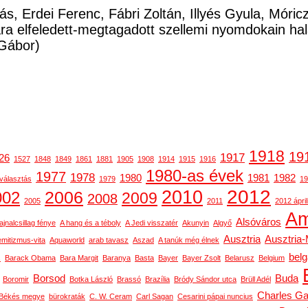
ás, Erdei Ferenc, Fábri Zoltán, Illyés Gyula, Móri
a elfeledett-megtagadott szellemi nyomdokain ha
Gábor)
1918
19
1917
26
1527
1848
1849
1861
1881
1905
1908
1914
1915
1916
1980-as évek
1977
1978
1980
1981
1982
választás
1979
19
2012
2010
2006
002
2009
2008
2005
2011
2012 ápril
Am
Alsóváros
ajnalcsillag fénye
A hang és a téboly
A Jedi visszatér
Akunyin
Algyő
Ausztria
Ausztria
emitizmus-vita
Aquaworld
arab tavasz
Aszad
A tanúk még élnek
bel
s
Barack Obama
Bara Margit
Baranya
Basta
Bayer
Bayer Zsolt
Belarusz
Belgium
Borsod
Buda
Boromir
Botka László
Brassó
Brazília
Bródy Sándor utca
Brüll Adél
Charles Ga
Békés megye
bürokraták
C. W. Ceram
Carl Sagan
Cesarini pápai nuncius