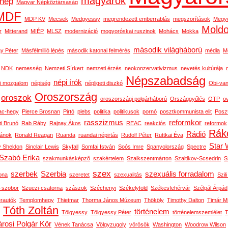
magyarok
nép
Magyar Népköztársaság
MDF
MDP KV
Mecsek
Medgyessy
megrendezett emberrablás
megszorítások
Megy
Mold
r
Mitterand
MIÉP
MLSZ
modernizáció
mogyoróskai ruszinok
Mohács
Mokka
második világháború
y Péter
Másfélmillió lépés
második katonai felmérés
média
M
NDK
nemesség
Nemzeti Sírkert
nemzeti érzés
neokonzervativizmus
nevetés kultúrája
Népszabadság
népi írók
i mozgalom
népiség
népligeti diszkó
Obi-van
Oroszország
oroszok
oroszországi polgárháború
Országgyűlés
OTP
o
ac-hegy
Pierce Brosnan
Pirtó
plebs
politika
politikusok
pornó
posztkommunista elit
Posz
rasszizmus
reformkor
ti Brunó
Rab Ráby
Rajnay Ákos
REAC
reakciós
reformok
Rák
Rádió
ánok
Ronald Reagan
Ruanda
ruandai népirtás
Rudolf Péter
Ruttkai Éva
Star 
y Sheldon
Sinclair Lewis
Skyfall
Somfai István
Soós Imre
Spanyolország
Spectre
Szabó Erika
szakmunkásképző
szakértelem
Szalkszentmárton
Szaltikov-Scsedrin
S
szex
szerbek
Szerbia
szexuális forradalom
ona
szeretet
szexualitás
Szili
n-szobor
Szuezi-csatorna
szászok
Széchenyi
Székelyföld
Székesfehérvár
Szélpál Árpád
erautók
Templomhegy
Thietmar
Thorma János Múzeum
Thököly
Timothy Dalton
Timár M
Tóth Zoltán
történelem
Tölgyessy
Tölgyessy Péter
történelemszemlélet
T
rosi Polgár Kör
Vének Tanácsa
Völgyzugoly
vörösök
Washington
Woodrow Wilson