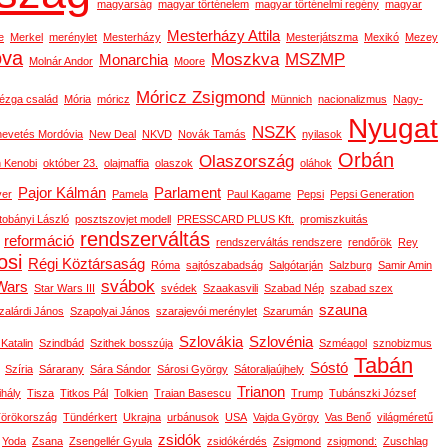
magyarság
magyar történelem
magyar történelmi regény
magyar
Mesterházy Attila
e
Merkel
merénylet
Mesterházy
Mesterjátszma
Mexikó
Mezey
ova
Moszkva
MSZMP
Monarchia
Molnár Andor
Moore
Móricz Zsigmond
ézga család
Mória
móricz
Münnich
nacionalizmus
Nagy-
Nyugat
NSZK
nevetés Mordóvia
New Deal
NKVD
Novák Tamás
nyilasok
Orbán
Olaszország
 Kenobi
október 23.
olajmaffia
olaszok
oláhok
Pajor Kálmán
Parlament
ver
Pamela
Paul Kagame
Pepsi
Pepsi Generation
tobányi László
posztszovjet modell
PRESSCARD PLUS Kft.
promiszkuitás
rendszerváltás
reformáció
rendszerváltás rendszere
rendőrök
Rey
osi
Régi Köztársaság
Róma
sajtószabadság
Salgótarján
Salzburg
Samir Amin
svábok
Wars
Star Wars III
svédek
Szaakasvili
Szabad Nép
szabad szex
szauna
zalárdi János
Szapolyai János
szarajevói merénylet
Szarumán
Szlovákia
Szlovénia
 Katalin
Szindbád
Szithek bosszúja
Szméagol
sznobizmus
Tabán
Sóstó
Szíria
Sárarany
Sára Sándor
Sárosi György
Sátoraljaújhely
Trianon
ihály
Tisza
Titkos Pál
Tolkien
Traian Basescu
Trump
Tubánszki József
örökország
Tündérkert
Ukrajna
urbánusok
USA
Vajda György
Vas Benő
világméretű
zsidók
Yoda
Zsana
Zsengellér Gyula
zsidókérdés
Zsigmond
zsigmond:
Zuschlag