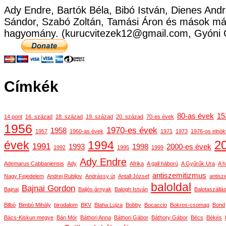
Ady Endre, Bartók Béla, Bibó István, Dienes Andr
Sándor, Szabó Zoltán, Tamási Áron és mások már
hagyomány. (kurucvitezek12@gmail.com, Gyóni 
Címkék
80-as évek
15
14 pont
16. század
18. század
19. század
20. század
70-es évek
1956
1970-es évek
1958
1957
1960-as évek
1971
1973
1976-os elnök
2
évek
1994
1991
1993
1998
2000-es évek
1992
1995
1999
Ady Endre
Ademarus Cabbaniensis
Ady
Afrika
A gall háború
A Gyűrűk Ura
A h
antiszemitizmus
Nagy Fejedelem
Andrej Rubljov
Andrássy út
Antall József
antisz
baloldal
Bajnai Gordon
Bajnai
Baljós árnyak
Balogh István
Balotaszállá
Bilbó
Bimbó Mihály
birodalom
BKV
Blaha Lujza
Bobby
Bocaccio
Bokros-csomag
Bond
Bács-Kiskun megye
Bán Mór
Báthori Anna
Báthori Gábor
Báthory Gábor
Bécs
Békés