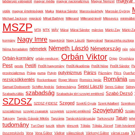
magyar 
labdarúgó válogatott
magyar média
magyar nacionalizmus
Magyar Nemzet
vidék
magyar értelmiségiek
Majka
Makkai Sándor
Marosvásárhely
Marosán György
Michael Jackson
migráció
Mihail Bathtyin
Millerand
Millerand-levél
Milosevics
minimálbé
MSZP
MTA
MTK
MÁV
Márai
Márai Sándor
március
Márki-Zay
Márki-Za
Nagy Imre
kormány
Nagykörút
Nagy László
Nagyvárad
Naraszinha oszlopa
Németh László
Németország
németek
Néma forradalom
nép
nép
Orbán Viktor
Orbán-kormány
orbán-rendszer:
Origo
Orosháza
Pest
Petőfi
pestis
Petőfi-hagyomány
Petőfi Akadémia
Petőfi Népe
Petőfi Sándor
Pi
putyinizmus
Párizs
provincializmus
Prága
puma
Putyin
Pázmány
Pécs
Querfur
Románia
rezsicsökkentés
Rockenbauer
Roger Moore
Romsics Ignác
rom
Sepsi László
Samuel Dodsworth
Schiffer András
Selmecbánya
Seres Gábor
Sidne
szabadság
Szabó Dezső
Szabadszállás
Szabadság téri szovjet emlékmű
SZDSZ
Szeged
SZDSZ-FIDESZ
Szekfű Gyula
Szent Adalbert
Szentkor
Szovjetunió
szocializmus
szovjet csapatok
szovjetek
szovjet emlékmű
Sztáli
Tatuin
Taksony
Tamás Gáspár Miklós
Tanzánia
Tanácsköztársaság
Tarkovszkij
teh
tudomány
Turi Dani
tuszik
téboly
téeszek
Tóbiás
Tóbiás József
Tóth Istvánné
Vá
összeesküvés
Vona
Vona Gábor
Vádirat
választások
Várkonyi Gábor
várnai csata