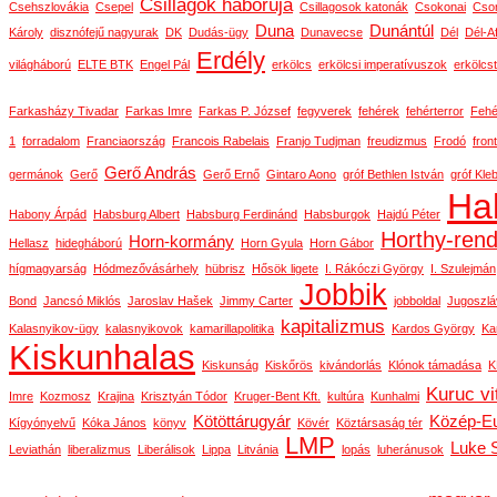
Csillagok háborúja
Csehszlovákia
Csepel
Csillagosok katonák
Csokonai
Cson
Duna
Dunántúl
Károly
disznófejű nagyurak
DK
Dudás-ügy
Dunavecse
Dél
Dél-Af
Erdély
világháború
ELTE BTK
Engel Pál
erkölcs
erkölcsi imperatívuszok
erkölcs
Farkasházy Tivadar
Farkas Imre
Farkas P. József
fegyverek
fehérek
fehérterror
Fehé
1
forradalom
Franciaország
Francois Rabelais
Franjo Tudjman
freudizmus
Frodó
front
Gerő András
germánok
Gerő
Gerő Ernő
Gintaro Aono
gróf Bethlen István
gróf Kle
Ha
Habony Árpád
Habsburg Albert
Habsburg Ferdinánd
Habsburgok
Hajdú Péter
Horthy-ren
Horn-kormány
Hellasz
hidegháború
Horn Gyula
Horn Gábor
hígmagyarság
Hódmezővásárhely
hübrisz
Hősök ligete
I. Rákóczi György
I. Szulejmán
Jobbik
Bond
Jancsó Miklós
Jaroslav Hašek
Jimmy Carter
jobboldal
Jugoszlá
kapitalizmus
Kalasnyikov-ügy
kalasnyikovok
kamarillapolitika
Kardos György
Ka
Kiskunhalas
Kiskunság
Kiskőrös
kivándorlás
Klónok támadása
K
Kuruc vi
Imre
Kozmosz
Krajina
Krisztyán Tódor
Kruger-Bent Kft.
kultúra
Kunhalmi
Kötöttárugyár
Közép-E
Kígyónyelvű
Kóka János
könyv
Kövér
Köztársaság tér
LMP
Luke 
Leviathán
liberalizmus
Liberálisok
Lippa
Litvánia
lopás
luheránusok