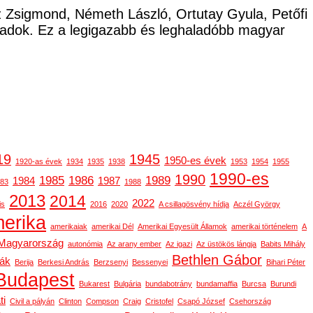
cz Zsigmond, Németh László, Ortutay Gyula, Petőfi
ladok. Ez a legigazabb és leghaladóbb magyar
19
1945
1950-es évek
1920-as évek
1934
1935
1938
1953
1954
1955
1990-es
1990
1985
1986
1989
1984
1987
83
1988
2013
2014
2022
is
2016
2020
A csillagösvény hídja
Aczél György
erika
amerikaiak
amerikai Dél
Amerikai Egyesült Államok
amerikai történelem
A
-Magyarország
autonómia
Az arany ember
Az igazi
Az üstökös lángja
Babits Mihály
Bethlen Gábor
gák
Berija
Berkesi András
Berzsenyi
Bessenyei
Bihari Péter
Budapest
Bukarest
Bulgária
bundabotrány
bundamaffia
Burcsa
Burundi
ti
Civil a pályán
Clinton
Compson
Craig
Cristofel
Csapó József
Csehország