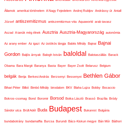
Államok
amerikai történelem
A Nagy Fejedelem
Andrej Rubljov
Andrássy út
Antall
antiszemitizmus
József
antiszemitizmus-vita
Aquaworld
arab tavasz
Ausztria
Ausztria-Magyarország
Aszad
A tanúk még élnek
autonómia
Bajnai
Az arany ember
Az igazi
Az üstökös lángja
Babits Mihály
Bajnai
baloldal
Gordon
Baljós árnyak
Balogh István
Balotaszállás
Barack
Obama
Bara Margit
Baranya
Basta
Bayer
Bayer Zsolt
Belarusz
Belgium
Bethlen Gábor
belgák
Berija
Berkesi András
Berzsenyi
Bessenyei
Bihari Péter
Bilbó
Bimbó Mihály
birodalom
BKV
Blaha Lujza
Bobby
Bocaccio
Borsod
Bokros-csomag
Bond
Boromir
Botka László
Brassó
Brazília
Bródy
Budapest
Buda
Sándor utca
Brüll Adél
Bukarest
Bulgária
bundabotrány
bundamaffia
Burcsa
Burundi
Bács-Kiskun megye
Bán Mór
Báthori