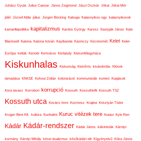
Juhász Gyula
Julius Caesar
János Zsigmond
Jászi Oszkár
Jókai
Jókai Mór
jólét
József Attila
július
Jürgen Böcking
Kabuga
Kalasnyikov-ügy
kalasnyikovok
kapitalizmus
kamarillapolitika
Kardos György
Karesz
Kastyják János
Kate
Kelet
Blackwell
Katona
Katona István
Kayibanda
Kazinczy
Kecskemét
Kelet-
Európa
kelták
Kenobi
Kertváros
Kisfaludy
Kiskunfélegyháza
Kiskunhalas
Kiskunság
Kiskőrös
kivándorlás
Klónok
támadása
KNKSE
Kohout Zoltán
kolonizáció
kommunisták
konteó
Kopjások
korrupció
Kora tavasz
Korrobori
Kossuth
Kossuthkifli
Kossuth TSZ
Kossuth utca
Kovács Imre
Kozmosz
Krajina
Krisztyán Tódor
Kuruc vitézek tere
Kruger-Bent Kft.
kultúra
Kunhalmi
Kutasi
Kylo Ren
Kádár-rendszer
Kádár
Kádár János
kálvinisták
Károlyi-
kormány
Károlyi Mihály
kései dualizmus
későkádári elit
Kígyónyelvű
Kóka János