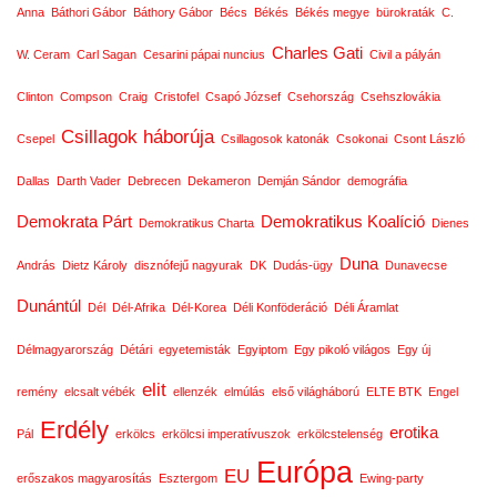
Anna
Báthori Gábor
Báthory Gábor
Bécs
Békés
Békés megye
bürokraták
C.
Charles Gati
W. Ceram
Carl Sagan
Cesarini pápai nuncius
Civil a pályán
Clinton
Compson
Craig
Cristofel
Csapó József
Csehország
Csehszlovákia
Csillagok háborúja
Csepel
Csillagosok katonák
Csokonai
Csont László
Dallas
Darth Vader
Debrecen
Dekameron
Demján Sándor
demográfia
Demokrata Párt
Demokratikus Koalíció
Demokratikus Charta
Dienes
Duna
András
Dietz Károly
disznófejű nagyurak
DK
Dudás-ügy
Dunavecse
Dunántúl
Dél
Dél-Afrika
Dél-Korea
Déli Konföderáció
Déli Áramlat
Délmagyarország
Détári
egyetemisták
Egyiptom
Egy pikoló világos
Egy új
elit
remény
elcsalt vébék
ellenzék
elmúlás
első világháború
ELTE BTK
Engel
Erdély
erotika
Pál
erkölcs
erkölcsi imperatívuszok
erkölcstelenség
Európa
EU
erőszakos magyarosítás
Esztergom
Ewing-party