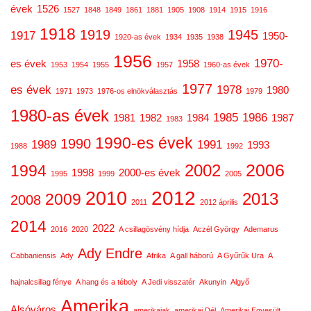
évek
1526
1527
1848
1849
1861
1881
1905
1908
1914
1915
1916
1918
1919
1945
1917
1950-
1920-as évek
1934
1935
1938
1956
1970-
es évek
1958
1953
1954
1955
1957
1960-as évek
1977
es évek
1978
1980
1971
1973
1976-os elnökválasztás
1979
1980-as évek
1985
1986
1981
1982
1984
1987
1983
1990-es évek
1990
1989
1991
1993
1988
1992
2006
2002
1994
1998
2000-es évek
1995
1999
2005
2012
2010
2013
2009
2008
2011
2012 április
2014
2022
2016
2020
A csillagösvény hídja
Aczél György
Ademarus
Ady Endre
Cabbaniensis
Ady
Afrika
A gall háború
A Gyűrűk Ura
A
hajnalcsillag fénye
A hang és a téboly
A Jedi visszatér
Akunyin
Algyő
Amerika
Alsóváros
amerikaiak
amerikai Dél
Amerikai Egyesült