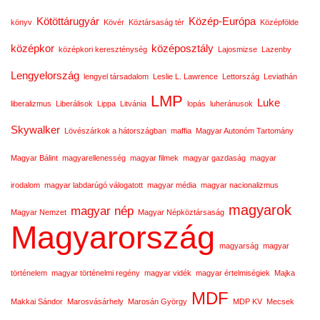
Kötöttárugyár
Közép-Európa
könyv
Kövér
Köztársaság tér
Középfölde
középkor
középosztály
középkori kereszténység
Lajosmizse
Lazenby
Lengyelország
lengyel társadalom
Leslie L. Lawrence
Lettország
Leviathán
LMP
Luke
liberalizmus
Liberálisok
Lippa
Litvánia
lopás
luheránusok
Skywalker
Lövészárkok a hátországban
maffia
Magyar Autonóm Tartomány
Magyar Bálint
magyarellenesség
magyar filmek
magyar gazdaság
magyar
irodalom
magyar labdarúgó válogatott
magyar média
magyar nacionalizmus
magyarok
magyar nép
Magyar Nemzet
Magyar Népköztársaság
Magyarország
magyarság
magyar
történelem
magyar történelmi regény
magyar vidék
magyar értelmiségiek
Majka
MDF
Makkai Sándor
Marosvásárhely
Marosán György
MDP KV
Mecsek