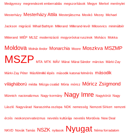
Medgyessy
megrendezett emberrablás
megszorítások
Megye
Merkel
merénylet
Mesterházy Attila
Mesterházy
Mesterjátszma
Mexikó
Mezey
Michael
Jackson
migráció
Mihail Bathtyin
Millerand
Millerand-levél
Milosevics
minimálbér
Mitterand
MIÉP
MLSZ
modernizáció
mogyoróskai ruszinok
Mohács
Mokka
Moldova
Moszkva
MSZMP
Monarchia
Molnár Andor
Moore
MSZP
MTA
MTK
MÁV
Márai
Márai Sándor
március
Márki-Zay
második
Márki-Zay Péter
Másfélmillió lépés
második katonai felmérés
Móricz Zsigmond
világháború
média
Mézga család
Mória
móricz
Nagy Imre
Münnich
nacionalizmus
Nagy-kormány
Nagykörút
Nagy
László
Nagyvárad
Naraszinha oszlopa
NDK
nemesség
Nemzeti Sírkert
nemzeti
érzés
neokonzervativizmus
nevetés kultúrája
nevetés Mordóvia
New Deal
Nyugat
NSZK
NKVD
Novák Tamás
nyilasok
Néma forradalom