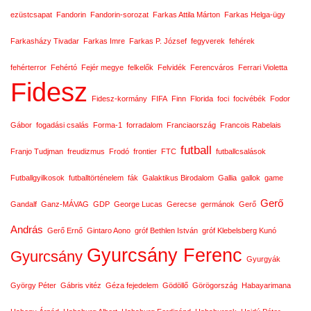
ezüstcsapat
Fandorin
Fandorin-sorozat
Farkas Attila Márton
Farkas Helga-ügy
Farkasházy Tivadar
Farkas Imre
Farkas P. József
fegyverek
fehérek
fehérterror
Fehértó
Fejér megye
felkelők
Felvidék
Ferencváros
Ferrari Violetta
Fidesz
Fidesz-kormány
FIFA
Finn
Florida
foci
focivébék
Fodor
Gábor
fogadási csalás
Forma-1
forradalom
Franciaország
Francois Rabelais
futball
Franjo Tudjman
freudizmus
Frodó
frontier
FTC
futballcsalások
Futballgyilkosok
futballtörténelem
fák
Galaktikus Birodalom
Gallia
gallok
game
Gerő
Gandalf
Ganz-MÁVAG
GDP
George Lucas
Gerecse
germánok
Gerő
András
Gerő Ernő
Gintaro Aono
gróf Bethlen István
gróf Klebelsberg Kunó
Gyurcsány Ferenc
Gyurcsány
Gyurgyák
György Péter
Gábris vitéz
Géza fejedelem
Gödöllő
Görögország
Habayarimana