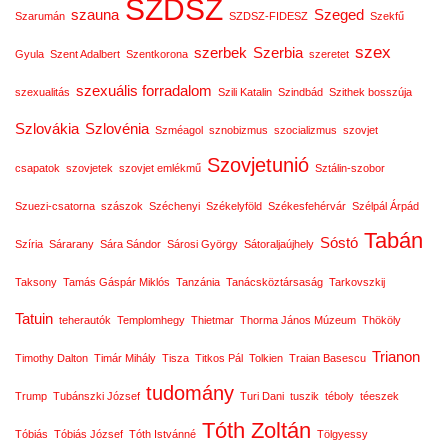
SZDSZ
szauna
Szeged
Szarumán
SZDSZ-FIDESZ
Szekfű
szex
szerbek
Szerbia
Gyula
Szent Adalbert
Szentkorona
szeretet
szexuális forradalom
szexualitás
Szili Katalin
Szindbád
Szithek bosszúja
Szlovákia
Szlovénia
Szméagol
sznobizmus
szocializmus
szovjet
Szovjetunió
csapatok
szovjetek
szovjet emlékmű
Sztálin-szobor
Szuezi-csatorna
szászok
Széchenyi
Székelyföld
Székesfehérvár
Szélpál Árpád
Tabán
Sóstó
Szíria
Sárarany
Sára Sándor
Sárosi György
Sátoraljaújhely
Taksony
Tamás Gáspár Miklós
Tanzánia
Tanácsköztársaság
Tarkovszkij
Tatuin
teherautók
Templomhegy
Thietmar
Thorma János Múzeum
Thököly
Trianon
Timothy Dalton
Timár Mihály
Tisza
Titkos Pál
Tolkien
Traian Basescu
tudomány
Trump
Tubánszki József
Turi Dani
tuszik
téboly
téeszek
Tóth Zoltán
Tóbiás
Tóbiás József
Tóth Istvánné
Tölgyessy