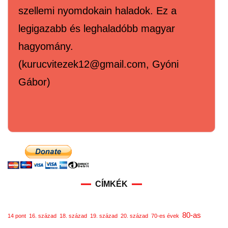
szellemi nyomdokain haladok. Ez a
legigazabb és leghaladóbb magyar
hagyomány.
(kurucvitezek12@gmail.com, Gyóni
Gábor)
CÍMKÉK
80-as
14 pont
16. század
18. század
19. század
20. század
70-es évek