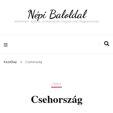
Népi Baloldal
történelem, kultúra, sorskérdések, magyar nép, Magyarország
Kezdőlap
Csehország
CÍMKE
Csehország