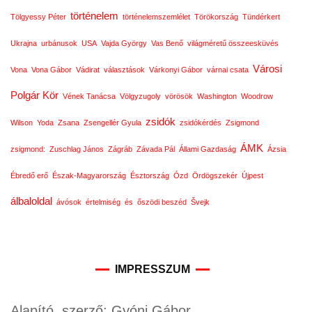
történelem
Tölgyessy Péter
történelemszemlélet
Törökország
Tündérkert
Ukrajna
urbánusok
USA
Vajda György
Vas Benő
világméretű összeesküvés
Városi
Vona
Vona Gábor
Vádirat
választások
Várkonyi Gábor
várnai csata
Polgár Kör
Vének Tanácsa
Völgyzugoly
vörösök
Washington
Woodrow
zsidók
Wilson
Yoda
Zsana
Zsengellér Gyula
zsidókérdés
Zsigmond
ÁMK
zsigmond:
Zuschlag János
Zágráb
Závada Pál
Állami Gazdaság
Ázsia
Ébredő erő
Észak-Magyarország
Észtország
Ózd
Ördögszekér
Újpest
álbaloldal
ávósok
értelmiség
és
őszödi beszéd
Švejk
IMPRESSZUM
Alapító, szerző: Gyóni Gábor