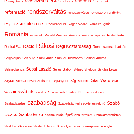
rasszizmus
reformkor
Rajnay Ákos
REAC
reakciós
reformok
rendszerváltás
reformáció
rendszerváltás rendszere
rendőrök
rezsicsökkentés
Rey
Rockenbauer
Roger Moore
Romsics Ignác
Románia
románok
Ronald Reagan
Ruanda
ruandai népirtás
Rudolf Péter
Rákosi
Rádió
Régi Köztársaság
Ruttkai Éva
Róma
sajtószabadság
Salgótarján
Salzburg
Samir Amin
Samuel Dodsworth
Schiffer András
Sepsi László
Selmecbánya
Seres Gábor
Sidney Sheldon
Sinclair Lewis
Star Wars
Skyfall
Somfai István
Soós Imre
Spanyolország
Spectre
Star
svábok
Wars III
svédek
Szaakasvili
Szabad Nép
szabad szex
szabadság
Szabó
Szabadszállás
Szabadság téri szovjet emlékmű
Dezső
Szabó Erika
szakmunkásképző
szakértelem
Szalkszentmárton
Szaltikov-Scsedrin
Szalárdi János
Szapolyai János
szarajevói merénylet