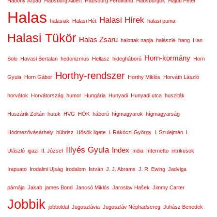
Habony Árpád
Habsburg Albert
Habsburg Ferdinánd
Habsburgok
Hajdú Péter
Halas
Halasi Hírek
halasiak
Halasi Hét
halasi puma
Halasi Tükör
Halas Zsaru
halottak napja
halászlé
hang
Han
Horn-kormány
Solo
Havasi Bertalan
hedonizmus
Hellasz
hidegháború
Horn
Horthy-rendszer
Gyula
Horn Gábor
Horthy Miklós
Horváth László
horvátok
Horvátország
humor
Hungária
Hunyadi
Hunyadi utca
husziták
Huszárik Zoltán
hutuk
HVG
HÖK
háború
hígmagyarok
hígmagyarság
Hódmezővásárhely
hübrisz
Hősök ligete
I. Rákóczi György
I. Szulejmán
I.
Illyés Gyula
Index
Ulászló
igazi
II. József
India
Internetto
intrikusok
Irapuato
Irodalmi Ujság
irodalom
István
J. J. Abrams
J. R. Ewing
Jadviga
párnája
Jakab
james Bond
Jancsó Miklós
Jaroslav Hašek
Jimmy Carter
Jobbik
jobboldal
Jugoszlávia
Jugoszláv Néphadsereg
Juhász Benedek