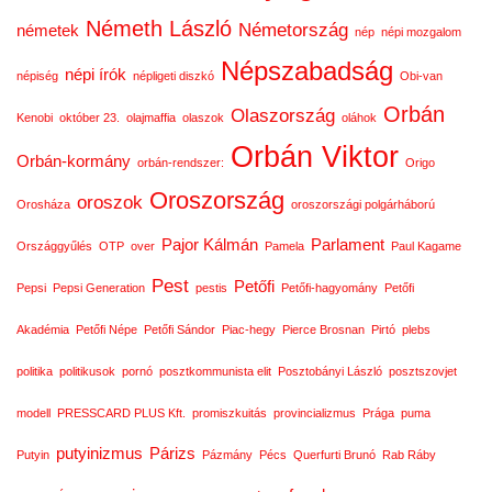
Németh László
Németország
németek
nép
népi mozgalom
Népszabadság
népi írók
népiség
népligeti diszkó
Obi-van
Orbán
Olaszország
Kenobi
október 23.
olajmaffia
olaszok
oláhok
Orbán Viktor
Orbán-kormány
orbán-rendszer:
Origo
Oroszország
oroszok
Orosháza
oroszországi polgárháború
Pajor Kálmán
Parlament
Országgyűlés
OTP
over
Pamela
Paul Kagame
Pest
Petőfi
Pepsi
Pepsi Generation
pestis
Petőfi-hagyomány
Petőfi
Akadémia
Petőfi Népe
Petőfi Sándor
Piac-hegy
Pierce Brosnan
Pirtó
plebs
politika
politikusok
pornó
posztkommunista elit
Posztobányi László
posztszovjet
modell
PRESSCARD PLUS Kft.
promiszkuitás
provincializmus
Prága
puma
putyinizmus
Párizs
Putyin
Pázmány
Pécs
Querfurti Brunó
Rab Ráby