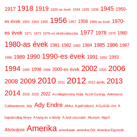
1918
1919
1945
1917
1950-
1920-as évek
1934
1935
1938
1956
1970-
es évek
1958
1953
1954
1955
1957
1960-as évek
1977
es évek
1978
1980
1971
1973
1976-os elnökválasztás
1979
1980-as évek
1985
1986
1981
1982
1984
1987
1983
1990-es évek
1990
1989
1991
1993
1988
1992
2006
2002
1994
1998
2000-es évek
1995
1999
2005
2012
2010
2013
2009
2008
2011
2012 április
2014
2022
2016
2020
A csillagösvény hídja
Aczél György
Ademarus
Ady Endre
Cabbaniensis
Ady
Afrika
A gall háború
A Gyűrűk Ura
A
hajnalcsillag fénye
A hang és a téboly
A Jedi visszatér
Akunyin
Algyő
Amerika
Alsóváros
amerikaiak
amerikai Dél
Amerikai Egyesült