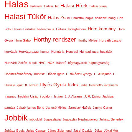
Halas
Halasi Hírek
halasiak
Halasi Hét
halasi puma
Halasi Tükör
Halas Zsaru
halottak napja
halászlé
hang
Han
Horn-kormány
Solo
Havasi Bertalan
hedonizmus
Hellasz
hidegháború
Horn
Horthy-rendszer
Gyula
Horn Gábor
Horthy Miklós
Horváth László
horvátok
Horvátország
humor
Hungária
Hunyadi
Hunyadi utca
husziták
Huszárik Zoltán
hutuk
HVG
HÖK
háború
hígmagyarok
hígmagyarság
Hódmezővásárhely
hübrisz
Hősök ligete
I. Rákóczi György
I. Szulejmán
I.
Illyés Gyula
Index
Ulászló
igazi
II. József
India
Internetto
intrikusok
Irapuato
Irodalmi Ujság
irodalom
István
J. J. Abrams
J. R. Ewing
Jadviga
párnája
Jakab
james Bond
Jancsó Miklós
Jaroslav Hašek
Jimmy Carter
Jobbik
jobboldal
Jugoszlávia
Jugoszláv Néphadsereg
Juhász Benedek
Juhász Gyula
Julius Caesar
János Zsigmond
Jászi Oszkár
Jókai
Jókai Mór