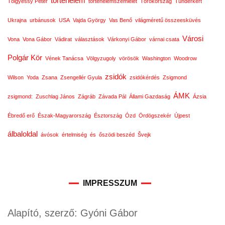
történelem
Tölgyessy Péter
történelemszemlélet
Törökország
Tündérkert
Ukrajna
urbánusok
USA
Vajda György
Vas Benő
világméretű összeesküvés
Városi
Vona
Vona Gábor
Vádirat
választások
Várkonyi Gábor
várnai csata
Polgár Kör
Vének Tanácsa
Völgyzugoly
vörösök
Washington
Woodrow
zsidók
Wilson
Yoda
Zsana
Zsengellér Gyula
zsidókérdés
Zsigmond
ÁMK
zsigmond:
Zuschlag János
Zágráb
Závada Pál
Állami Gazdaság
Ázsia
Ébredő erő
Észak-Magyarország
Észtország
Ózd
Ördögszekér
Újpest
álbaloldal
ávósok
értelmiség
és
őszödi beszéd
Švejk
IMPRESSZUM
Alapító, szerző: Gyóni Gábor