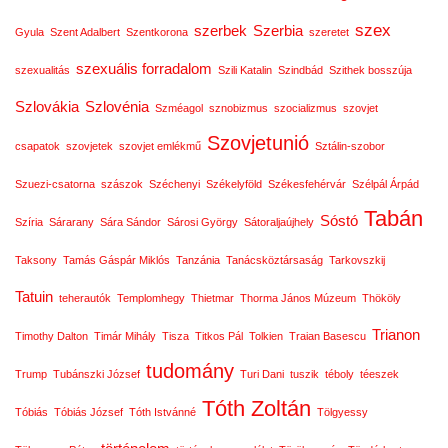
szex
szerbek
Szerbia
Gyula
Szent Adalbert
Szentkorona
szeretet
szexuális forradalom
szexualitás
Szili Katalin
Szindbád
Szithek bosszúja
Szlovákia
Szlovénia
Szméagol
sznobizmus
szocializmus
szovjet
Szovjetunió
csapatok
szovjetek
szovjet emlékmű
Sztálin-szobor
Szuezi-csatorna
szászok
Széchenyi
Székelyföld
Székesfehérvár
Szélpál Árpád
Tabán
Sóstó
Szíria
Sárarany
Sára Sándor
Sárosi György
Sátoraljaújhely
Taksony
Tamás Gáspár Miklós
Tanzánia
Tanácsköztársaság
Tarkovszkij
Tatuin
teherautók
Templomhegy
Thietmar
Thorma János Múzeum
Thököly
Trianon
Timothy Dalton
Timár Mihály
Tisza
Titkos Pál
Tolkien
Traian Basescu
tudomány
Trump
Tubánszki József
Turi Dani
tuszik
téboly
téeszek
Tóth Zoltán
Tóbiás
Tóbiás József
Tóth Istvánné
Tölgyessy