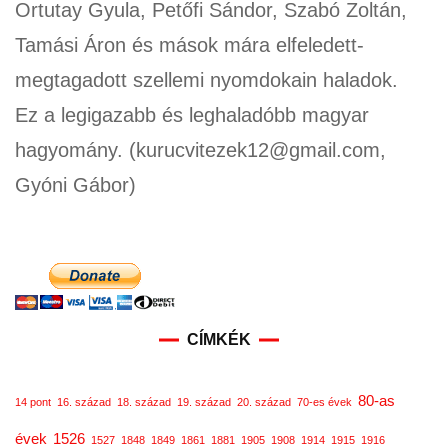
Ortutay Gyula, Petőfi Sándor, Szabó Zoltán,
Tamási Áron és mások mára elfeledett-
megtagadott szellemi nyomdokain haladok.
Ez a legigazabb és leghaladóbb magyar
hagyomány. (kurucvitezek12@gmail.com,
Gyóni Gábor)
CÍMKÉK
80-as
14 pont
16. század
18. század
19. század
20. század
70-es évek
évek
1526
1527
1848
1849
1861
1881
1905
1908
1914
1915
1916