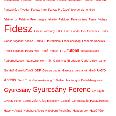
Farkasházy Tivadar
Farkas Imre
Farkas P. József
fegyverek
fehérek
fehérterror
Fehértó
Fejér megye
felkelők
Felvidék
Ferencváros
Ferrari Violetta
Fidesz
Fidesz-kormány
FIFA
Finn
Florida
foci
focivébék
Fodor
Gábor
fogadási csalás
Forma-1
forradalom
Franciaország
Francois Rabelais
futball
Franjo Tudjman
freudizmus
Frodó
frontier
FTC
futballcsalások
Futballgyilkosok
futballtörténelem
fák
Galaktikus Birodalom
Gallia
gallok
game
Gerő
Gandalf
Ganz-MÁVAG
GDP
George Lucas
Gerecse
germánok
Gerő
András
Gerő Ernő
Gintaro Aono
gróf Bethlen István
gróf Klebelsberg Kunó
Gyurcsány Ferenc
Gyurcsány
Gyurgyák
György Péter
Gábris vitéz
Géza fejedelem
Gödöllő
Görögország
Habayarimana
Habony Árpád
Habsburg Albert
Habsburg Ferdinánd
Habsburgok
Hajdú Péter