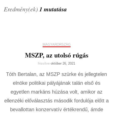
Eredmény(ek)
1 mutatása
MAGYARORSZÁG
MSZP, az utolsó rúgás
frissítve
október 26, 2021
Tóth Bertalan, az MSZP szürke és jellegtelen
elnöke politikai pályájának talán első és
egyetlen markáns húzása volt, amikor az
ellenzéki előválasztás második fordulója előtt a
bevallottan konzervatív értékrendű, ámde