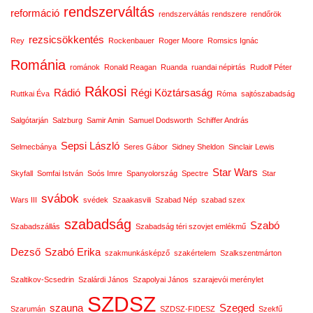
rendszerváltás
reformáció
rendszerváltás rendszere
rendőrök
rezsicsökkentés
Rey
Rockenbauer
Roger Moore
Romsics Ignác
Románia
románok
Ronald Reagan
Ruanda
ruandai népirtás
Rudolf Péter
Rákosi
Rádió
Régi Köztársaság
Ruttkai Éva
Róma
sajtószabadság
Salgótarján
Salzburg
Samir Amin
Samuel Dodsworth
Schiffer András
Sepsi László
Selmecbánya
Seres Gábor
Sidney Sheldon
Sinclair Lewis
Star Wars
Skyfall
Somfai István
Soós Imre
Spanyolország
Spectre
Star
svábok
Wars III
svédek
Szaakasvili
Szabad Nép
szabad szex
szabadság
Szabó
Szabadszállás
Szabadság téri szovjet emlékmű
Dezső
Szabó Erika
szakmunkásképző
szakértelem
Szalkszentmárton
Szaltikov-Scsedrin
Szalárdi János
Szapolyai János
szarajevói merénylet
SZDSZ
szauna
Szeged
Szarumán
SZDSZ-FIDESZ
Szekfű