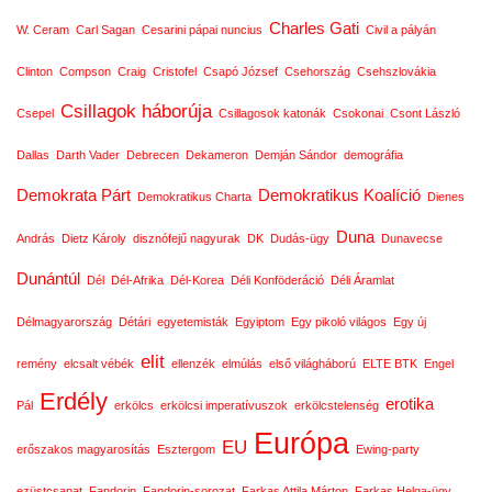
Charles Gati
W. Ceram
Carl Sagan
Cesarini pápai nuncius
Civil a pályán
Clinton
Compson
Craig
Cristofel
Csapó József
Csehország
Csehszlovákia
Csillagok háborúja
Csepel
Csillagosok katonák
Csokonai
Csont László
Dallas
Darth Vader
Debrecen
Dekameron
Demján Sándor
demográfia
Demokrata Párt
Demokratikus Koalíció
Demokratikus Charta
Dienes
Duna
András
Dietz Károly
disznófejű nagyurak
DK
Dudás-ügy
Dunavecse
Dunántúl
Dél
Dél-Afrika
Dél-Korea
Déli Konföderáció
Déli Áramlat
Délmagyarország
Détári
egyetemisták
Egyiptom
Egy pikoló világos
Egy új
elit
remény
elcsalt vébék
ellenzék
elmúlás
első világháború
ELTE BTK
Engel
Erdély
erotika
Pál
erkölcs
erkölcsi imperatívuszok
erkölcstelenség
Európa
EU
erőszakos magyarosítás
Esztergom
Ewing-party
ezüstcsapat
Fandorin
Fandorin-sorozat
Farkas Attila Márton
Farkas Helga-ügy