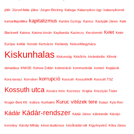
jólét
József Attila
július
Jürgen Böcking
Kabuga
Kalasnyikov-ügy
kalasnyikovok
kapitalizmus
kamarillapolitika
Kardos György
Karesz
Kastyják János
Kate
Kelet
Blackwell
Katona
Katona István
Kayibanda
Kazinczy
Kecskemét
Kelet-
Európa
kelták
Kenobi
Kertváros
Kisfaludy
Kiskunfélegyháza
Kiskunhalas
Kiskunság
Kiskőrös
kivándorlás
Klónok
támadása
KNKSE
Kohout Zoltán
kolonizáció
kommunisták
konteó
Kopjások
korrupció
Kora tavasz
Korrobori
Kossuth
Kossuthkifli
Kossuth TSZ
Kossuth utca
Kovács Imre
Kozmosz
Krajina
Krisztyán Tódor
Kuruc vitézek tere
Kruger-Bent Kft.
kultúra
Kunhalmi
Kutasi
Kylo Ren
Kádár-rendszer
Kádár
Kádár János
kálvinisták
Károlyi-
kormány
Károlyi Mihály
kései dualizmus
későkádári elit
Kígyónyelvű
Kóka János