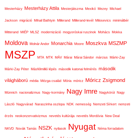
Mesterházy Attila
Mesterházy
Mesterjátszma
Mexikó
Mezey
Michael
Jackson
migráció
Mihail Bathtyin
Millerand
Millerand-levél
Milosevics
minimálbér
Mitterand
MIÉP
MLSZ
modernizáció
mogyoróskai ruszinok
Mohács
Mokka
Moldova
Moszkva
MSZMP
Monarchia
Molnár Andor
Moore
MSZP
MTA
MTK
MÁV
Márai
Márai Sándor
március
Márki-Zay
második
Márki-Zay Péter
Másfélmillió lépés
második katonai felmérés
Móricz Zsigmond
világháború
média
Mézga család
Mória
móricz
Nagy Imre
Münnich
nacionalizmus
Nagy-kormány
Nagykörút
Nagy
László
Nagyvárad
Naraszinha oszlopa
NDK
nemesség
Nemzeti Sírkert
nemzeti
érzés
neokonzervativizmus
nevetés kultúrája
nevetés Mordóvia
New Deal
Nyugat
NSZK
NKVD
Novák Tamás
nyilasok
Néma forradalom