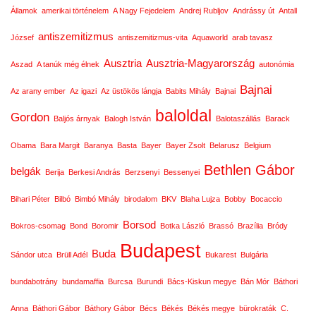
Államok
amerikai történelem
A Nagy Fejedelem
Andrej Rubljov
Andrássy út
Antall
antiszemitizmus
József
antiszemitizmus-vita
Aquaworld
arab tavasz
Ausztria
Ausztria-Magyarország
Aszad
A tanúk még élnek
autonómia
Bajnai
Az arany ember
Az igazi
Az üstökös lángja
Babits Mihály
Bajnai
baloldal
Gordon
Baljós árnyak
Balogh István
Balotaszállás
Barack
Obama
Bara Margit
Baranya
Basta
Bayer
Bayer Zsolt
Belarusz
Belgium
Bethlen Gábor
belgák
Berija
Berkesi András
Berzsenyi
Bessenyei
Bihari Péter
Bilbó
Bimbó Mihály
birodalom
BKV
Blaha Lujza
Bobby
Bocaccio
Borsod
Bokros-csomag
Bond
Boromir
Botka László
Brassó
Brazília
Bródy
Budapest
Buda
Sándor utca
Brüll Adél
Bukarest
Bulgária
bundabotrány
bundamaffia
Burcsa
Burundi
Bács-Kiskun megye
Bán Mór
Báthori
Anna
Báthori Gábor
Báthory Gábor
Bécs
Békés
Békés megye
bürokraták
C.