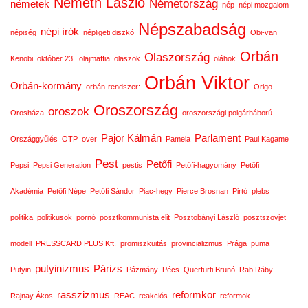
Németh László
Németország
németek
nép
népi mozgalom
Népszabadság
népi írók
népiség
népligeti diszkó
Obi-van
Orbán
Olaszország
Kenobi
október 23.
olajmaffia
olaszok
oláhok
Orbán Viktor
Orbán-kormány
orbán-rendszer:
Origo
Oroszország
oroszok
Orosháza
oroszországi polgárháború
Pajor Kálmán
Parlament
Országgyűlés
OTP
over
Pamela
Paul Kagame
Pest
Petőfi
Pepsi
Pepsi Generation
pestis
Petőfi-hagyomány
Petőfi
Akadémia
Petőfi Népe
Petőfi Sándor
Piac-hegy
Pierce Brosnan
Pirtó
plebs
politika
politikusok
pornó
posztkommunista elit
Posztobányi László
posztszovjet
modell
PRESSCARD PLUS Kft.
promiszkuitás
provincializmus
Prága
puma
putyinizmus
Párizs
Putyin
Pázmány
Pécs
Querfurti Brunó
Rab Ráby
rasszizmus
reformkor
Rajnay Ákos
REAC
reakciós
reformok