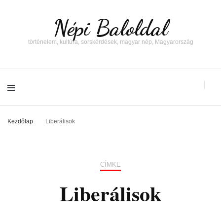
Népi Baloldal
történelem, kultúra, sorskérdések, magyar nép, Magyarország
Kezdőlap
Liberálisok
CÍMKE
Liberálisok