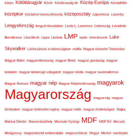
Kötöttárugyár
Közép-Európa
könyv
Kövér
Köztársaság tér
Középfölde
középkor
középosztály
középkori kereszténység
Lajosmizse
Lazenby
Lengyelország
lengyel társadalom
Leslie L. Lawrence
Lettország
Leviathán
LMP
Luke
liberalizmus
Liberálisok
Lippa
Litvánia
lopás
luheránusok
Skywalker
Lövészárkok a hátországban
maffia
Magyar Autonóm Tartomány
Magyar Bálint
magyarellenesség
magyar filmek
magyar gazdaság
magyar
irodalom
magyar labdarúgó válogatott
magyar média
magyar nacionalizmus
magyarok
magyar nép
Magyar Nemzet
Magyar Népköztársaság
Magyarország
magyarság
magyar
történelem
magyar történelmi regény
magyar vidék
magyar értelmiségiek
Majka
MDF
Makkai Sándor
Marosvásárhely
Marosán György
MDP KV
Mecsek
Medgyessy
megrendezett emberrablás
megszorítások
Megye
Merkel
merénylet