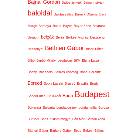
Bajnai Gordon
Baljós árnyak
Balogh István
baloldal
Balotaszállás
Barack Obama
Bara
Margit
Baranya
Basta
Bayer
Bayer Zsolt
Belarusz
belgák
Belgium
Berija
Berkesi András
Berzsenyi
Bethlen Gábor
Bessenyei
Bihari Péter
Bilbó
Bimbó Mihály
birodalom
BKV
Blaha Lujza
Bobby
Bocaccio
Bokros-csomag
Bond
Boromir
Borsod
Botka László
Brassó
Brazília
Bródy
Budapest
Buda
Sándor utca
Brüll Adél
Bukarest
Bulgária
bundabotrány
bundamaffia
Burcsa
Burundi
Bács-Kiskun megye
Bán Mór
Báthori Anna
Báthori Gábor
Báthory Gábor
Bécs
Békés
Békés