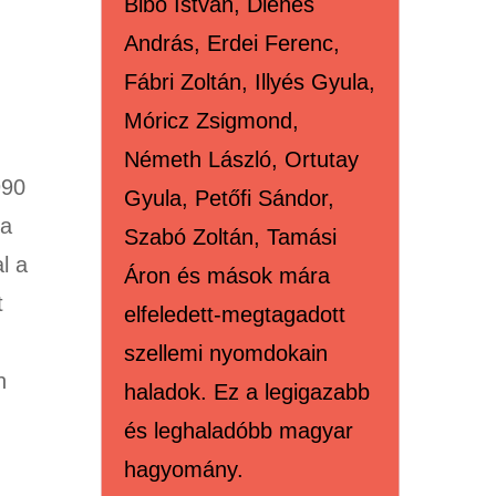
Bibó István, Dienes
András, Erdei Ferenc,
Fábri Zoltán, Illyés Gyula,
Móricz Zsigmond,
Németh László, Ortutay
990
Gyula, Petőfi Sándor,
 a
Szabó Zoltán, Tamási
l a
Áron és mások mára
t
elfeledett-megtagadott
szellemi nyomdokain
n
haladok. Ez a legigazabb
és leghaladóbb magyar
hagyomány.