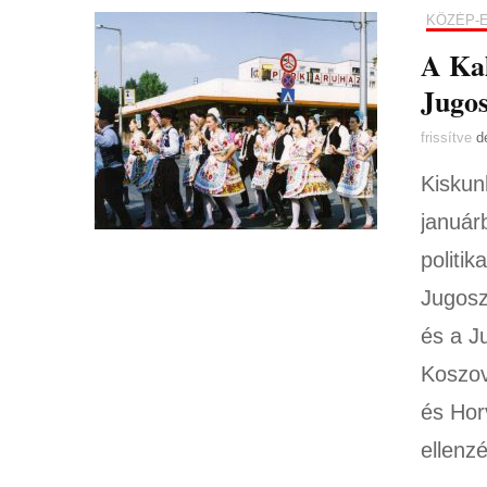
KÖZÉP-
A Kal
Jugos
frissítve
d
Kiskun
január
politi
Jugosz
és a Ju
Koszov
és Hor
ellenz