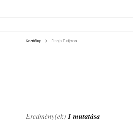
Kezdőlap
Franjo Tudjman
Eredmény(ek)
1 mutatása