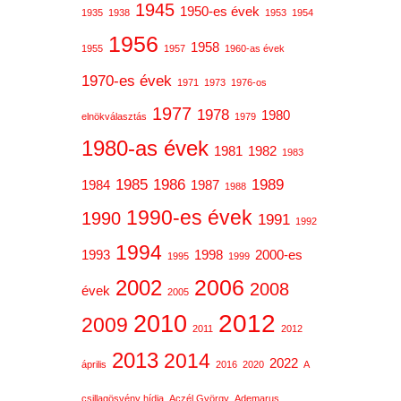
1945
1950-es évek
1935
1938
1953
1954
1956
1958
1955
1957
1960-as évek
1970-es évek
1971
1973
1976-os
1977
1978
1980
elnökválasztás
1979
1980-as évek
1981
1982
1983
1985
1986
1989
1984
1987
1988
1990-es évek
1990
1991
1992
1994
1993
1998
2000-es
1995
1999
2006
2002
2008
évek
2005
2012
2010
2009
2011
2012
2013
2014
2022
április
2016
2020
A
csillagösvény hídja
Aczél György
Ademarus