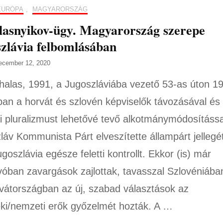
EURÓPA
,
MAGYARORSZÁG
asnyikov-ügy. Magyarország szerepe
zlávia felbomlásában
ecember 12, 2020
halas, 1991, a Jugoszláviába vezető 53-as úton 1
ban a horvát és szlovén képviselők távozásával és
kai pluralizmust lehetővé tevő alkotmánymódosítássa
láv Kommunista Párt elveszítette állampárt jellegé
goszlávia egésze feletti kontrollt. Ekkor (is) már
óban zavargások zajlottak, tavasszal Szlovéniába
vátországban az új, szabad választások az
éki/nemzeti erők győzelmét hozták. A …