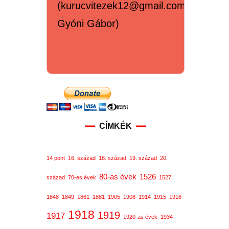
(kurucvitezek12@gmail.com,
Gyóni Gábor)
CÍMKÉK
14 pont
16. század
18. század
19. század
20.
80-as évek
1526
század
70-es évek
1527
1848
1849
1861
1881
1905
1908
1914
1915
1916
1918
1919
1917
1920-as évek
1934