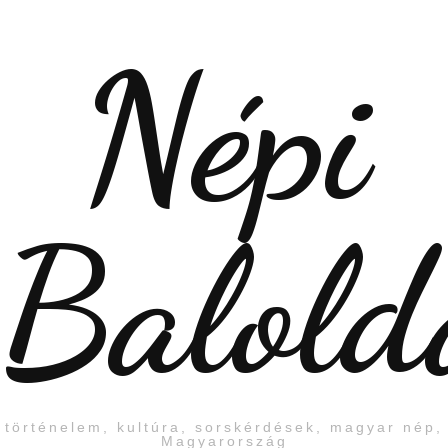
Népi
Balold
történelem, kultúra, sorskérdések, magyar nép,
Magyarország