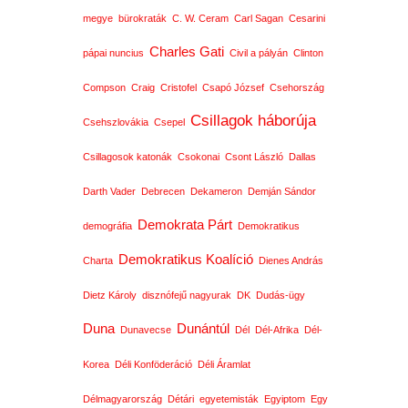
megye
bürokraták
C. W. Ceram
Carl Sagan
Cesarini
Charles Gati
pápai nuncius
Civil a pályán
Clinton
Compson
Craig
Cristofel
Csapó József
Csehország
Csillagok háborúja
Csehszlovákia
Csepel
Csillagosok katonák
Csokonai
Csont László
Dallas
Darth Vader
Debrecen
Dekameron
Demján Sándor
Demokrata Párt
demográfia
Demokratikus
Demokratikus Koalíció
Charta
Dienes András
Dietz Károly
disznófejű nagyurak
DK
Dudás-ügy
Duna
Dunántúl
Dunavecse
Dél
Dél-Afrika
Dél-
Korea
Déli Konföderáció
Déli Áramlat
Délmagyarország
Détári
egyetemisták
Egyiptom
Egy