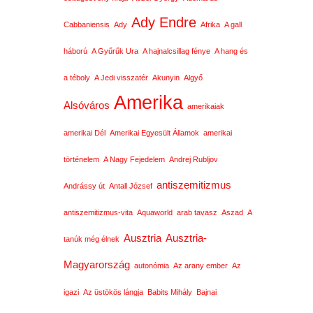
Ady Endre
Cabbaniensis
Ady
Afrika
A gall
háború
A Gyűrűk Ura
A hajnalcsillag fénye
A hang és
a téboly
A Jedi visszatér
Akunyin
Algyő
Amerika
Alsóváros
amerikaiak
amerikai Dél
Amerikai Egyesült Államok
amerikai
történelem
A Nagy Fejedelem
Andrej Rubljov
antiszemitizmus
Andrássy út
Antall József
antiszemitizmus-vita
Aquaworld
arab tavasz
Aszad
A
Ausztria
Ausztria-
tanúk még élnek
Magyarország
autonómia
Az arany ember
Az
igazi
Az üstökös lángja
Babits Mihály
Bajnai