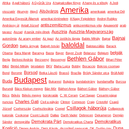
Afrika
A gall háború
A Gyűrűk Ura
A hajnalcsillag fénye
A hang és a téboly
A Jedi
Amerika
Alsóváros
visszatér
Akunyin
Algyő
amerikaiak
amerikai Dél
Amerikai Egyesült Államok
amerikai történelem
A Nagy Fejedelem
Andrej Rubljov
antiszemitizmus
Andrássy út
Antall József
antiszemitizmus-vita
Aquaworld
arab
Ausztria
Ausztria-Magyarország
tavasz
Aszad
A tanúk még élnek
Bajnai
autonómia
Az arany ember
Az igazi
Az üstökös lángja
Babits Mihály
Bajnai
baloldal
Gordon
Baljós árnyak
Balogh István
Balotaszállás
Barack
belgák
Obama
Bara Margit
Baranya
Basta
Bayer
Bayer Zsolt
Belarusz
Belgium
Bethlen Gábor
Berija
Berkesi András
Berzsenyi
Bessenyei
Bihari Péter
Bilbó
Bimbó Mihály
birodalom
BKV
Blaha Lujza
Bobby
Bocaccio
Bokros-csomag
Borsod
Bond
Boromir
Botka László
Brassó
Brazília
Bródy Sándor utca
Brüll Adél
Budapest
Buda
Bukarest
Bulgária
bundabotrány
bundamaffia
Burcsa
Burundi
Bács-Kiskun megye
Bán Mór
Báthori Anna
Báthori Gábor
Báthory Gábor
Bécs
Békés
Békés megye
bürokraták
C. W. Ceram
Carl Sagan
Cesarini pápai
Charles Gati
nuncius
Civil a pályán
Clinton
Compson
Craig
Cristofel
Csapó
Csillagok háborúja
József
Csehország
Csehszlovákia
Csepel
Csillagosok
katonák
Csokonai
Csont László
Dallas
Darth Vader
Debrecen
Dekameron
Demján
Demokrata Párt
Demokratikus
Sándor
demográfia
Demokratikus Charta
Koalíció
Duna
Dienes András
Dietz Károly
disznófejű nagyurak
DK
Dudás-ügy