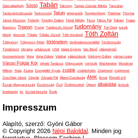
Tabán
Sóstó
Sátoraljaújhely
Taksony
Tamás Gáspár Miklós
Tanzánia
Tatuin
Tanácsköztársaság
Tarkovszkij
teherautók
Templomhegy
Thietmar
Thorma
János Múzeum
Thököly
Timothy Dalton
Timár Mihály
Tisza
Titkos Pál
Tolkien
Traian
tudomány
Trianon
Basescu
Trump
Tubánszki József
Turi Dani
tuszik
Tóth Zoltán
téboly
téeszek
Tóbiás
Tóbiás József
Tóth Istvánné
történelem
Tölgyessy
Tölgyessy Péter
történelemszemlélet
Törökország
Tündérkert
Ukrajna
urbánusok
USA
Vajda György
Vas Benő
világméretű
összeesküvés
Vona
Vona Gábor
Vádirat
választások
Várkonyi Gábor
várnai csata
Városi Polgár Kör
Vének Tanácsa
Völgyzugoly
vörösök
Washington
Woodrow
zsidók
Wilson
Yoda
Zsana
Zsengellér Gyula
zsidókérdés
Zsigmond
zsigmond:
ÁMK
Zuschlag János
Zágráb
Závada Pál
Állami Gazdaság
Ázsia
Ébredő erő
álbaloldal
Észak-Magyarország
Észtország
Ózd
Ördögszekér
Újpest
ávósok
értelmiség
és
őszödi beszéd
Švejk
Impresszum
Alapító, szerző: Gyóni Gábor
© Copyright 2026
Népi Baloldal
. Minden jog
fenntartva.
Blossom Fashion |