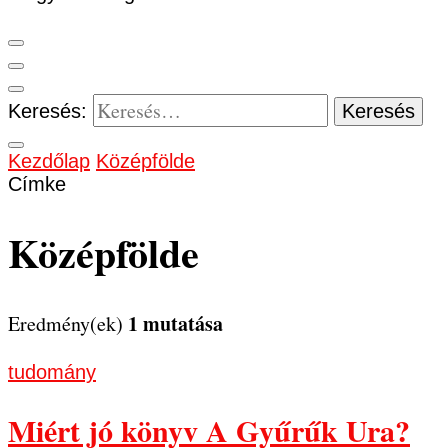
Keresés:
Kezdőlap
Középfölde
Címke
Középfölde
1 mutatása
Eredmény(ek)
tudomány
Miért jó könyv A Gyűrűk Ura?