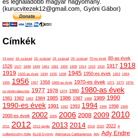
és leghaladóbb magyar hagyomány.
(kurucvitezek12@gmail.com, Gyóni Gábor)
Címkék
80-as évek
14 pont
16. század
18. század
19. század
20. század
70-es évek
1918
1917
1526
1527
1848
1849
1861
1881
1905
1908
1914
1915
1916
1919
1945
1950-es évek
1920-as évek
1934
1935
1938
1953
1954
1956
1970-es évek
1958
1955
1957
1960-as évek
1971
1973
1976-
1980-as évek
1977
1978
1980
os elnökválasztás
1979
1990
1985
1986
1989
1981
1982
1984
1987
1983
1988
1990-es évek
1994
1991
1993
1998
1992
1995
1999
2010
2006
2002
2009
2008
2000-es évek
2005
2012
2013
2014
2022
2011
2012 április
2016
2020
A
Ady Endre
csillagösvény hídja
Aczél György
Ademarus Cabbaniensis
Ady