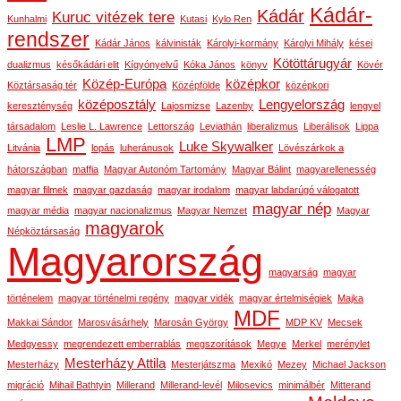
Kádár-
Kádár
Kuruc vitézek tere
Kunhalmi
Kutasi
Kylo Ren
rendszer
Kádár János
kálvinisták
Károlyi-kormány
Károlyi Mihály
kései
Kötöttárugyár
dualizmus
későkádári elit
Kígyónyelvű
Kóka János
könyv
Kövér
Közép-Európa
középkor
Köztársaság tér
Középfölde
középkori
középosztály
Lengyelország
kereszténység
Lajosmizse
Lazenby
lengyel
társadalom
Leslie L. Lawrence
Lettország
Leviathán
liberalizmus
Liberálisok
Lippa
LMP
Luke Skywalker
Litvánia
lopás
luheránusok
Lövészárkok a
hátországban
maffia
Magyar Autonóm Tartomány
Magyar Bálint
magyarellenesség
magyar filmek
magyar gazdaság
magyar irodalom
magyar labdarúgó válogatott
magyar nép
magyar média
magyar nacionalizmus
Magyar Nemzet
Magyar
magyarok
Népköztársaság
Magyarország
magyarság
magyar
történelem
magyar történelmi regény
magyar vidék
magyar értelmiségiek
Majka
MDF
Makkai Sándor
Marosvásárhely
Marosán György
MDP KV
Mecsek
Medgyessy
megrendezett emberrablás
megszorítások
Megye
Merkel
merénylet
Mesterházy Attila
Mesterházy
Mesterjátszma
Mexikó
Mezey
Michael Jackson
migráció
Mihail Bathtyin
Millerand
Millerand-levél
Milosevics
minimálbér
Mitterand