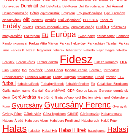
Dunántúl
Dunavecse
Dél
Dél-Afrika
Dél-Korea
Déli Konföderáció
Déli Áramlat
Délmagyarország
Détári
egyetemisták
Egyiptom
Egy pikoló világos
Egy új remény
elit
elcsalt vébék
ellenzék
elmúlás
első világháború
ELTE BTK
Engel Pál
Erdély
erotika
erkölcs
erkölcsi imperatívuszok
erkölcstelenség
erőszakos
Európa
EU
magyarosítás
Esztergom
Ewing-party
ezüstcsapat
Fandorin
Fandorin-sorozat
Farkas Attila Márton
Farkas Helga-ügy
Farkasházy Tivadar
Farkas
Imre
Farkas P. József
fegyverek
fehérek
fehérterror
Fehértó
Fejér megye
felkelők
Fidesz
Felvidék
Ferencváros
Ferrari Violetta
Fidesz-kormány
FIFA
Finn
Florida
foci
focivébék
Fodor Gábor
fogadási csalás
Forma-1
forradalom
Franciaország
Francois Rabelais
Franjo Tudjman
freudizmus
Frodó
frontier
FTC
futball
futballcsalások
Futballgyilkosok
futballtörténelem
fák
Galaktikus Birodalom
Gallia
gallok
game
Gandalf
Ganz-MÁVAG
GDP
George Lucas
Gerecse
germánok
Gerő András
Gerő
Gerő Ernő
Gintaro Aono
gróf Bethlen István
gróf Klebelsberg
Gyurcsány Ferenc
Gyurcsány
Kunó
Gyurgyák
György Péter
Gábris vitéz
Géza fejedelem
Gödöllő
Görögország
Habayarimana
Habony Árpád
Habsburg Albert
Habsburg Ferdinánd
Habsburgok
Hajdú Péter
Halas
Halasi
Halasi Hírek
halasiak
Halasi Hét
halasi puma