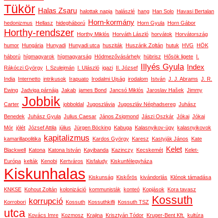
Tükör
Halas Zsaru
halottak napja
halászlé
hang
Han Solo
Havasi Bertalan
Horn-kormány
hedonizmus
Hellasz
hidegháború
Horn Gyula
Horn Gábor
Horthy-rendszer
Horthy Miklós
Horváth László
horvátok
Horvátország
humor
Hungária
Hunyadi
Hunyadi utca
husziták
Huszárik Zoltán
hutuk
HVG
HÖK
háború
hígmagyarok
hígmagyarság
Hódmezővásárhely
hübrisz
Hősök ligete
I.
Illyés Gyula
Index
Rákóczi György
I. Szulejmán
I. Ulászló
igazi
II. József
India
Internetto
intrikusok
Irapuato
Irodalmi Ujság
irodalom
István
J. J. Abrams
J. R.
Ewing
Jadviga párnája
Jakab
james Bond
Jancsó Miklós
Jaroslav Hašek
Jimmy
Jobbik
Carter
jobboldal
Jugoszlávia
Jugoszláv Néphadsereg
Juhász
Benedek
Juhász Gyula
Julius Caesar
János Zsigmond
Jászi Oszkár
Jókai
Jókai
Mór
jólét
József Attila
július
Jürgen Böcking
Kabuga
Kalasnyikov-ügy
kalasnyikovok
kapitalizmus
kamarillapolitika
Kardos György
Karesz
Kastyják János
Kate
Kelet
Blackwell
Katona
Katona István
Kayibanda
Kazinczy
Kecskemét
Kelet-
Európa
kelták
Kenobi
Kertváros
Kisfaludy
Kiskunfélegyháza
Kiskunhalas
Kiskunság
Kiskőrös
kivándorlás
Klónok támadása
KNKSE
Kohout Zoltán
kolonizáció
kommunisták
konteó
Kopjások
Kora tavasz
Kossuth
korrupció
Korrobori
Kossuth
Kossuthkifli
Kossuth TSZ
utca
Kovács Imre
Kozmosz
Krajina
Krisztyán Tódor
Kruger-Bent Kft.
kultúra