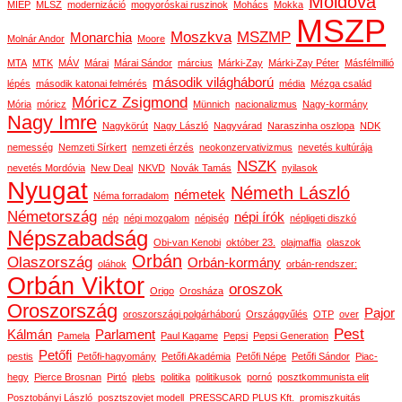
Moldova
MIÉP
MLSZ
modernizáció
mogyoróskai ruszinok
Mohács
Mokka
MSZP
Moszkva
MSZMP
Monarchia
Molnár Andor
Moore
MTA
MTK
MÁV
Márai
Márai Sándor
március
Márki-Zay
Márki-Zay Péter
Másfélmillió
második világháború
lépés
második katonai felmérés
média
Mézga család
Móricz Zsigmond
Mória
móricz
Münnich
nacionalizmus
Nagy-kormány
Nagy Imre
Nagykörút
Nagy László
Nagyvárad
Naraszinha oszlopa
NDK
nemesség
Nemzeti Sírkert
nemzeti érzés
neokonzervativizmus
nevetés kultúrája
NSZK
nevetés Mordóvia
New Deal
NKVD
Novák Tamás
nyilasok
Nyugat
Németh László
németek
Néma forradalom
Németország
népi írók
nép
népi mozgalom
népiség
népligeti diszkó
Népszabadság
Obi-van Kenobi
október 23.
olajmaffia
olaszok
Orbán
Olaszország
Orbán-kormány
oláhok
orbán-rendszer:
Orbán Viktor
oroszok
Origo
Orosháza
Oroszország
Pajor
oroszországi polgárháború
Országgyűlés
OTP
over
Pest
Kálmán
Parlament
Pamela
Paul Kagame
Pepsi
Pepsi Generation
Petőfi
pestis
Petőfi-hagyomány
Petőfi Akadémia
Petőfi Népe
Petőfi Sándor
Piac-
hegy
Pierce Brosnan
Pirtó
plebs
politika
politikusok
pornó
posztkommunista elit
Posztobányi László
posztszovjet modell
PRESSCARD PLUS Kft.
promiszkuitás