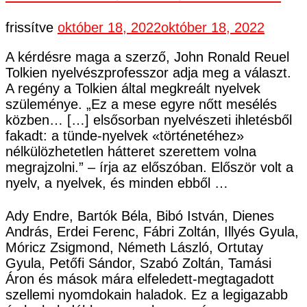
frissítve
október 18, 2022
október 18, 2022
A kérdésre maga a szerző, John Ronald Reuel
Tolkien nyelvészprofesszor adja meg a választ.
A regény a Tolkien által megkreált nyelvek
szüleménye. „Ez a mese egyre nőtt mesélés
közben… […] elsősorban nyelvészeti ihletésből
fakadt: a tünde-nyelvek «történetéhez»
nélkülözhetetlen hátteret szerettem volna
megrajzolni.” – írja az előszóban. Először volt a
nyelv, a nyelvek, és minden ebből …
Ady Endre, Bartók Béla, Bibó István, Dienes
András, Erdei Ferenc, Fábri Zoltán, Illyés Gyula,
Móricz Zsigmond, Németh László, Ortutay
Gyula, Petőfi Sándor, Szabó Zoltán, Tamási
Áron és mások mára elfeledett-megtagadott
szellemi nyomdokain haladok. Ez a legigazabb