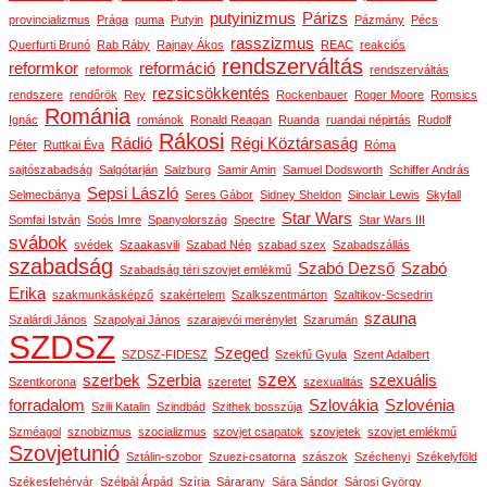
putyinizmus
Párizs
provincializmus
Prága
puma
Putyin
Pázmány
Pécs
rasszizmus
Querfurti Brunó
Rab Ráby
Rajnay Ákos
REAC
reakciós
rendszerváltás
reformkor
reformáció
reformok
rendszerváltás
rezsicsökkentés
rendszere
rendőrök
Rey
Rockenbauer
Roger Moore
Romsics
Románia
Ignác
románok
Ronald Reagan
Ruanda
ruandai népirtás
Rudolf
Rákosi
Rádió
Régi Köztársaság
Péter
Ruttkai Éva
Róma
sajtószabadság
Salgótarján
Salzburg
Samir Amin
Samuel Dodsworth
Schiffer András
Sepsi László
Selmecbánya
Seres Gábor
Sidney Sheldon
Sinclair Lewis
Skyfall
Star Wars
Somfai István
Soós Imre
Spanyolország
Spectre
Star Wars III
svábok
svédek
Szaakasvili
Szabad Nép
szabad szex
Szabadszállás
szabadság
Szabó Dezső
Szabó
Szabadság téri szovjet emlékmű
Erika
szakmunkásképző
szakértelem
Szalkszentmárton
Szaltikov-Scsedrin
szauna
Szalárdi János
Szapolyai János
szarajevói merénylet
Szarumán
SZDSZ
Szeged
SZDSZ-FIDESZ
Szekfű Gyula
Szent Adalbert
szex
szerbek
Szerbia
szexuális
Szentkorona
szeretet
szexualitás
forradalom
Szlovákia
Szlovénia
Szili Katalin
Szindbád
Szithek bosszúja
Szméagol
sznobizmus
szocializmus
szovjet csapatok
szovjetek
szovjet emlékmű
Szovjetunió
Sztálin-szobor
Szuezi-csatorna
szászok
Széchenyi
Székelyföld
Székesfehérvár
Szélpál Árpád
Szíria
Sárarany
Sára Sándor
Sárosi György