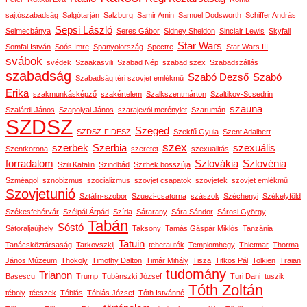
sajtószabadság
Salgótarján
Salzburg
Samir Amin
Samuel Dodsworth
Schiffer András
Sepsi László
Selmecbánya
Seres Gábor
Sidney Sheldon
Sinclair Lewis
Skyfall
Star Wars
Somfai István
Soós Imre
Spanyolország
Spectre
Star Wars III
svábok
svédek
Szaakasvili
Szabad Nép
szabad szex
Szabadszállás
szabadság
Szabó Dezső
Szabó
Szabadság téri szovjet emlékmű
Erika
szakmunkásképző
szakértelem
Szalkszentmárton
Szaltikov-Scsedrin
szauna
Szalárdi János
Szapolyai János
szarajevói merénylet
Szarumán
SZDSZ
Szeged
SZDSZ-FIDESZ
Szekfű Gyula
Szent Adalbert
szex
szerbek
Szerbia
szexuális
Szentkorona
szeretet
szexualitás
forradalom
Szlovákia
Szlovénia
Szili Katalin
Szindbád
Szithek bosszúja
Szméagol
sznobizmus
szocializmus
szovjet csapatok
szovjetek
szovjet emlékmű
Szovjetunió
Sztálin-szobor
Szuezi-csatorna
szászok
Széchenyi
Székelyföld
Székesfehérvár
Szélpál Árpád
Szíria
Sárarany
Sára Sándor
Sárosi György
Tabán
Sóstó
Sátoraljaújhely
Taksony
Tamás Gáspár Miklós
Tanzánia
Tatuin
Tanácsköztársaság
Tarkovszkij
teherautók
Templomhegy
Thietmar
Thorma
János Múzeum
Thököly
Timothy Dalton
Timár Mihály
Tisza
Titkos Pál
Tolkien
Traian
tudomány
Trianon
Basescu
Trump
Tubánszki József
Turi Dani
tuszik
Tóth Zoltán
téboly
téeszek
Tóbiás
Tóbiás József
Tóth Istvánné