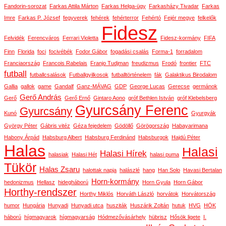
Fandorin-sorozat
Farkas Attila Márton
Farkas Helga-ügy
Farkasházy Tivadar
Farkas
Imre
Farkas P. József
fegyverek
fehérek
fehérterror
Fehértó
Fejér megye
felkelők
Fidesz
Felvidék
Ferencváros
Ferrari Violetta
Fidesz-kormány
FIFA
Finn
Florida
foci
focivébék
Fodor Gábor
fogadási csalás
Forma-1
forradalom
Franciaország
Francois Rabelais
Franjo Tudjman
freudizmus
Frodó
frontier
FTC
futball
futballcsalások
Futballgyilkosok
futballtörténelem
fák
Galaktikus Birodalom
Gallia
gallok
game
Gandalf
Ganz-MÁVAG
GDP
George Lucas
Gerecse
germánok
Gerő András
Gerő
Gerő Ernő
Gintaro Aono
gróf Bethlen István
gróf Klebelsberg
Gyurcsány Ferenc
Gyurcsány
Kunó
Gyurgyák
György Péter
Gábris vitéz
Géza fejedelem
Gödöllő
Görögország
Habayarimana
Habony Árpád
Habsburg Albert
Habsburg Ferdinánd
Habsburgok
Hajdú Péter
Halas
Halasi
Halasi Hírek
halasiak
Halasi Hét
halasi puma
Tükör
Halas Zsaru
halottak napja
halászlé
hang
Han Solo
Havasi Bertalan
Horn-kormány
hedonizmus
Hellasz
hidegháború
Horn Gyula
Horn Gábor
Horthy-rendszer
Horthy Miklós
Horváth László
horvátok
Horvátország
humor
Hungária
Hunyadi
Hunyadi utca
husziták
Huszárik Zoltán
hutuk
HVG
HÖK
háború
hígmagyarok
hígmagyarság
Hódmezővásárhely
hübrisz
Hősök ligete
I.