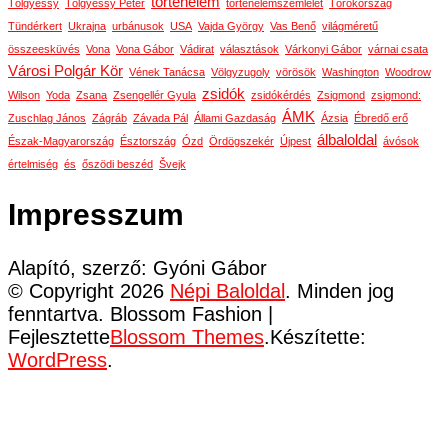
történelem
Tölgyessy
Tölgyessy Péter
történelemszemlélet
Törökország
Tündérkert
Ukrajna
urbánusok
USA
Vajda György
Vas Benő
világméretű
összeesküvés
Vona
Vona Gábor
Vádirat
választások
Várkonyi Gábor
várnai csata
Városi Polgár Kör
Vének Tanácsa
Völgyzugoly
vörösök
Washington
Woodrow
zsidók
Wilson
Yoda
Zsana
Zsengellér Gyula
zsidókérdés
Zsigmond
zsigmond:
ÁMK
Zuschlag János
Zágráb
Závada Pál
Állami Gazdaság
Ázsia
Ébredő erő
álbaloldal
Észak-Magyarország
Észtország
Ózd
Ördögszekér
Újpest
ávósok
értelmiség
és
őszödi beszéd
Švejk
Impresszum
Alapító, szerző: Gyóni Gábor
© Copyright 2026
Népi Baloldal
. Minden jog
fenntartva.
Blossom Fashion |
Fejlesztette
Blossom Themes
.Készítette:
WordPress
.