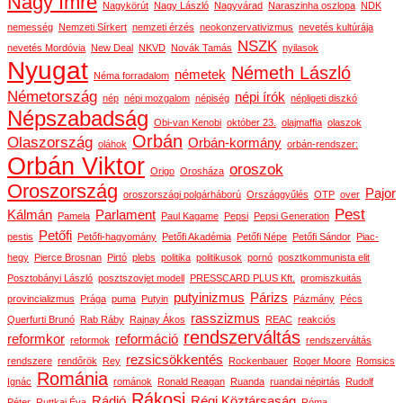
Nagy Imre
Nagykörút
Nagy László
Nagyvárad
Naraszinha oszlopa
NDK
nemesség
Nemzeti Sírkert
nemzeti érzés
neokonzervativizmus
nevetés kultúrája
NSZK
nevetés Mordóvia
New Deal
NKVD
Novák Tamás
nyilasok
Nyugat
Németh László
németek
Néma forradalom
Németország
népi írók
nép
népi mozgalom
népiség
népligeti diszkó
Népszabadság
Obi-van Kenobi
október 23.
olajmaffia
olaszok
Orbán
Olaszország
Orbán-kormány
oláhok
orbán-rendszer:
Orbán Viktor
oroszok
Origo
Orosháza
Oroszország
Pajor
oroszországi polgárháború
Országgyűlés
OTP
over
Pest
Kálmán
Parlament
Pamela
Paul Kagame
Pepsi
Pepsi Generation
Petőfi
pestis
Petőfi-hagyomány
Petőfi Akadémia
Petőfi Népe
Petőfi Sándor
Piac-
hegy
Pierce Brosnan
Pirtó
plebs
politika
politikusok
pornó
posztkommunista elit
Posztobányi László
posztszovjet modell
PRESSCARD PLUS Kft.
promiszkuitás
putyinizmus
Párizs
provincializmus
Prága
puma
Putyin
Pázmány
Pécs
rasszizmus
Querfurti Brunó
Rab Ráby
Rajnay Ákos
REAC
reakciós
rendszerváltás
reformkor
reformáció
reformok
rendszerváltás
rezsicsökkentés
rendszere
rendőrök
Rey
Rockenbauer
Roger Moore
Romsics
Románia
Ignác
románok
Ronald Reagan
Ruanda
ruandai népirtás
Rudolf
Rákosi
Rádió
Régi Köztársaság
Péter
Ruttkai Éva
Róma