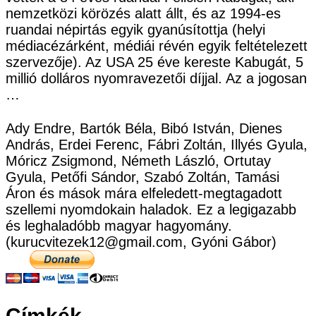
nemzetközi körözés alatt állt, és az 1994-es
ruandai népirtás egyik gyanúsítottja (helyi
médiacézárként, médiái révén egyik feltételezett
szervezője). Az USA 25 éve kereste Kabugát, 5
millió dolláros nyomravezetői díjjal. Az a jogosan
…
Ady Endre, Bartók Béla, Bibó István, Dienes
András, Erdei Ferenc, Fábri Zoltán, Illyés Gyula,
Móricz Zsigmond, Németh László, Ortutay
Gyula, Petőfi Sándor, Szabó Zoltán, Tamási
Áron és mások mára elfeledett-megtagadott
szellemi nyomdokain haladok. Ez a legigazabb
és leghaladóbb magyar hagyomány.
(kurucvitezek12@gmail.com, Gyóni Gábor)
Címkék