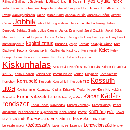
Illyés Gyula
Index
Rákóczi György
I. Szulejmán
I. Ulászló
igazi
II. József
India
Internetto
intrikusok
Irapuato
Irodalmi Ujság
irodalom
István
J. J. Abrams
J. R.
Ewing
Jadviga párnája
Jakab
james Bond
Jancsó Miklós
Jaroslav Hašek
Jimmy
Jobbik
Carter
jobboldal
Jugoszlávia
Jugoszláv Néphadsereg
Juhász
Benedek
Juhász Gyula
Julius Caesar
János Zsigmond
Jászi Oszkár
Jókai
Jókai
Mór
jólét
József Attila
július
Jürgen Böcking
Kabuga
Kalasnyikov-ügy
kalasnyikovok
kapitalizmus
kamarillapolitika
Kardos György
Karesz
Kastyják János
Kate
Kelet
Blackwell
Katona
Katona István
Kayibanda
Kazinczy
Kecskemét
Kelet-
Európa
kelták
Kenobi
Kertváros
Kisfaludy
Kiskunfélegyháza
Kiskunhalas
Kiskunság
Kiskőrös
kivándorlás
Klónok támadása
KNKSE
Kohout Zoltán
kolonizáció
kommunisták
konteó
Kopjások
Kora tavasz
Kossuth
korrupció
Korrobori
Kossuth
Kossuthkifli
Kossuth TSZ
utca
Kovács Imre
Kozmosz
Krajina
Krisztyán Tódor
Kruger-Bent Kft.
kultúra
Kádár-
Kádár
Kuruc vitézek tere
Kunhalmi
Kutasi
Kylo Ren
rendszer
Kádár János
kálvinisták
Károlyi-kormány
Károlyi Mihály
kései
Kötöttárugyár
dualizmus
későkádári elit
Kígyónyelvű
Kóka János
könyv
Kövér
Közép-Európa
középkor
Köztársaság tér
Középfölde
középkori
középosztály
Lengyelország
kereszténység
Lajosmizse
Lazenby
lengyel