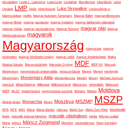
társadalom
Leslie L. Lawrence
Lettország
Leviathán
liberalizmus
Liberálisok
Lippa
LMP
Luke Skywalker
Litvánia
lopás
luheránusok
Lövészárkok a
hátországban
maffia
Magyar Autonóm Tartomány
Magyar Bálint
magyarellenesség
magyar filmek
magyar gazdaság
magyar irodalom
magyar labdarúgó válogatott
magyar nép
magyar média
magyar nacionalizmus
Magyar Nemzet
Magyar
magyarok
Népköztársaság
Magyarország
magyarság
magyar
történelem
magyar történelmi regény
magyar vidék
magyar értelmiségiek
Majka
MDF
Makkai Sándor
Marosvásárhely
Marosán György
MDP KV
Mecsek
Medgyessy
megrendezett emberrablás
megszorítások
Megye
Merkel
merénylet
Mesterházy Attila
Mesterházy
Mesterjátszma
Mexikó
Mezey
Michael Jackson
migráció
Mihail Bathtyin
Millerand
Millerand-levél
Milosevics
minimálbér
Mitterand
Moldova
MIÉP
MLSZ
modernizáció
mogyoróskai ruszinok
Mohács
Mokka
MSZP
Moszkva
MSZMP
Monarchia
Molnár Andor
Moore
MTA
MTK
MÁV
Márai
Márai Sándor
március
Márki-Zay
Márki-Zay Péter
Másfélmillió
második világháború
lépés
második katonai felmérés
média
Mézga család
Móricz Zsigmond
Mória
móricz
Münnich
nacionalizmus
Nagy-kormány