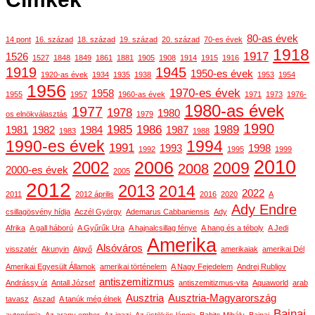
80-as évek
14 pont
16. század
18. század
19. század
20. század
70-es évek
1918
1917
1526
1527
1848
1849
1861
1881
1905
1908
1914
1915
1916
1919
1945
1950-es évek
1920-as évek
1934
1935
1938
1953
1954
1956
1970-es évek
1958
1955
1957
1960-as évek
1971
1973
1976-
1980-as évek
1977
1978
1980
os elnökválasztás
1979
1990
1985
1986
1989
1981
1982
1984
1987
1983
1988
1990-es évek
1994
1991
1993
1998
1992
1995
1999
2010
2006
2002
2009
2008
2000-es évek
2005
2012
2013
2014
2022
2011
2012 április
2016
2020
A
Ady Endre
csillagösvény hídja
Aczél György
Ademarus Cabbaniensis
Ady
Afrika
A gall háború
A Gyűrűk Ura
A hajnalcsillag fénye
A hang és a téboly
A Jedi
Amerika
Alsóváros
visszatér
Akunyin
Algyő
amerikaiak
amerikai Dél
Amerikai Egyesült Államok
amerikai történelem
A Nagy Fejedelem
Andrej Rubljov
antiszemitizmus
Andrássy út
Antall József
antiszemitizmus-vita
Aquaworld
arab
Ausztria
Ausztria-Magyarország
tavasz
Aszad
A tanúk még élnek
Bajnai