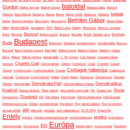
autonómia
Az arany ember
Az igazi
Az üstökös lángja
Babits Mihály
Bajnai
baloldal
Gordon
Baljós árnyak
Balogh István
Balotaszállás
Barack
belgák
Obama
Bara Margit
Baranya
Basta
Bayer
Bayer Zsolt
Belarusz
Belgium
Bethlen Gábor
Berija
Berkesi András
Berzsenyi
Bessenyei
Bihari Péter
Bilbó
Bimbó Mihály
birodalom
BKV
Blaha Lujza
Bobby
Bocaccio
Bokros-csomag
Borsod
Bond
Boromir
Botka László
Brassó
Brazília
Bródy Sándor utca
Brüll Adél
Budapest
Buda
Bukarest
Bulgária
bundabotrány
bundamaffia
Burcsa
Burundi
Bács-Kiskun megye
Bán Mór
Báthori Anna
Báthori Gábor
Báthory Gábor
Bécs
Békés
Békés megye
bürokraták
C. W. Ceram
Carl Sagan
Cesarini pápai
Charles Gati
nuncius
Civil a pályán
Clinton
Compson
Craig
Cristofel
Csapó
Csillagok háborúja
József
Csehország
Csehszlovákia
Csepel
Csillagosok
katonák
Csokonai
Csont László
Dallas
Darth Vader
Debrecen
Dekameron
Demján
Demokrata Párt
Demokratikus
Sándor
demográfia
Demokratikus Charta
Koalíció
Duna
Dienes András
Dietz Károly
disznófejű nagyurak
DK
Dudás-ügy
Dunántúl
Dunavecse
Dél
Dél-Afrika
Dél-Korea
Déli Konföderáció
Déli Áramlat
Délmagyarország
Détári
egyetemisták
Egyiptom
Egy pikoló világos
Egy új remény
elit
elcsalt vébék
ellenzék
elmúlás
első világháború
ELTE BTK
Engel Pál
Erdély
erotika
erkölcs
erkölcsi imperatívuszok
erkölcstelenség
erőszakos
Európa
EU
magyarosítás
Esztergom
Ewing-party
ezüstcsapat
Fandorin