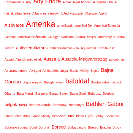
Ady Endre
Cabbaniensis
Ady
Afrika
A gall háború
A Gyűrűk Ura
A
hajnalcsillag fénye
A hang és a téboly
A Jedi visszatér
Akunyin
Algyő
Amerika
Alsóváros
amerikaiak
amerikai Dél
Amerikai Egyesült
Államok
amerikai történelem
A Nagy Fejedelem
Andrej Rubljov
Andrássy út
Antall
antiszemitizmus
József
antiszemitizmus-vita
Aquaworld
arab tavasz
Ausztria
Ausztria-Magyarország
Aszad
A tanúk még élnek
autonómia
Bajnai
Az arany ember
Az igazi
Az üstökös lángja
Babits Mihály
Bajnai
baloldal
Gordon
Baljós árnyak
Balogh István
Balotaszállás
Barack
Obama
Bara Margit
Baranya
Basta
Bayer
Bayer Zsolt
Belarusz
Belgium
Bethlen Gábor
belgák
Berija
Berkesi András
Berzsenyi
Bessenyei
Bihari Péter
Bilbó
Bimbó Mihály
birodalom
BKV
Blaha Lujza
Bobby
Bocaccio
Borsod
Bokros-csomag
Bond
Boromir
Botka László
Brassó
Brazília
Bródy