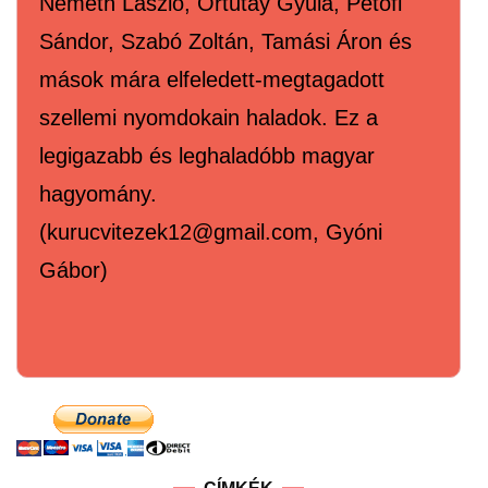
Németh László, Ortutay Gyula, Petőfi
Sándor, Szabó Zoltán, Tamási Áron és
mások mára elfeledett-megtagadott
szellemi nyomdokain haladok. Ez a
legigazabb és leghaladóbb magyar
hagyomány.
(kurucvitezek12@gmail.com, Gyóni
Gábor)