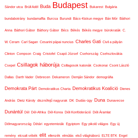
Budapest
Buda
Sándor utca
Brüll Adél
Bukarest
Bulgária
bundabotrány
bundamaffia
Burcsa
Burundi
Bács-Kiskun megye
Bán Mór
Báthori
Anna
Báthori Gábor
Báthory Gábor
Bécs
Békés
Békés megye
bürokraták
C.
Charles Gati
W. Ceram
Carl Sagan
Cesarini pápai nuncius
Civil a pályán
Clinton
Compson
Craig
Cristofel
Csapó József
Csehország
Csehszlovákia
Csillagok háborúja
Csepel
Csillagosok katonák
Csokonai
Csont László
Dallas
Darth Vader
Debrecen
Dekameron
Demján Sándor
demográfia
Demokrata Párt
Demokratikus Koalíció
Demokratikus Charta
Dienes
Duna
András
Dietz Károly
disznófejű nagyurak
DK
Dudás-ügy
Dunavecse
Dunántúl
Dél
Dél-Afrika
Dél-Korea
Déli Konföderáció
Déli Áramlat
Délmagyarország
Détári
egyetemisták
Egyiptom
Egy pikoló világos
Egy új
elit
remény
elcsalt vébék
ellenzék
elmúlás
első világháború
ELTE BTK
Engel