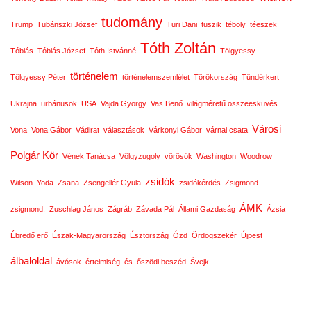
tudomány
Trump
Tubánszki József
Turi Dani
tuszik
téboly
téeszek
Tóth Zoltán
Tóbiás
Tóbiás József
Tóth Istvánné
Tölgyessy
történelem
Tölgyessy Péter
történelemszemlélet
Törökország
Tündérkert
Ukrajna
urbánusok
USA
Vajda György
Vas Benő
világméretű összeesküvés
Városi
Vona
Vona Gábor
Vádirat
választások
Várkonyi Gábor
várnai csata
Polgár Kör
Vének Tanácsa
Völgyzugoly
vörösök
Washington
Woodrow
zsidók
Wilson
Yoda
Zsana
Zsengellér Gyula
zsidókérdés
Zsigmond
ÁMK
zsigmond:
Zuschlag János
Zágráb
Závada Pál
Állami Gazdaság
Ázsia
Ébredő erő
Észak-Magyarország
Észtország
Ózd
Ördögszekér
Újpest
álbaloldal
ávósok
értelmiség
és
őszödi beszéd
Švejk