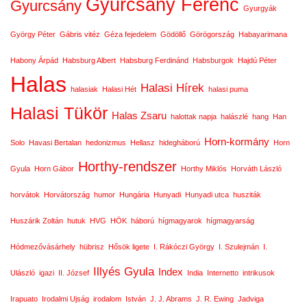
Gyurcsány Ferenc
Gyurcsány
Gyurgyák
György Péter
Gábris vitéz
Géza fejedelem
Gödöllő
Görögország
Habayarimana
Habony Árpád
Habsburg Albert
Habsburg Ferdinánd
Habsburgok
Hajdú Péter
Halas
Halasi Hírek
halasiak
Halasi Hét
halasi puma
Halasi Tükör
Halas Zsaru
halottak napja
halászlé
hang
Han
Horn-kormány
Solo
Havasi Bertalan
hedonizmus
Hellasz
hidegháború
Horn
Horthy-rendszer
Gyula
Horn Gábor
Horthy Miklós
Horváth László
horvátok
Horvátország
humor
Hungária
Hunyadi
Hunyadi utca
husziták
Huszárik Zoltán
hutuk
HVG
HÖK
háború
hígmagyarok
hígmagyarság
Hódmezővásárhely
hübrisz
Hősök ligete
I. Rákóczi György
I. Szulejmán
I.
Illyés Gyula
Index
Ulászló
igazi
II. József
India
Internetto
intrikusok
Irapuato
Irodalmi Ujság
irodalom
István
J. J. Abrams
J. R. Ewing
Jadviga