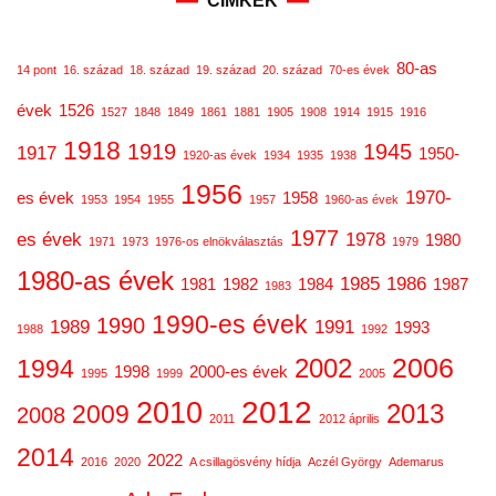
CÍMKÉK
80-as
14 pont
16. század
18. század
19. század
20. század
70-es évek
évek
1526
1527
1848
1849
1861
1881
1905
1908
1914
1915
1916
1918
1919
1945
1917
1950-
1920-as évek
1934
1935
1938
1956
1970-
es évek
1958
1953
1954
1955
1957
1960-as évek
1977
es évek
1978
1980
1971
1973
1976-os elnökválasztás
1979
1980-as évek
1985
1986
1981
1982
1984
1987
1983
1990-es évek
1990
1989
1991
1993
1988
1992
2006
2002
1994
1998
2000-es évek
1995
1999
2005
2012
2010
2013
2009
2008
2011
2012 április
2014
2022
2016
2020
A csillagösvény hídja
Aczél György
Ademarus