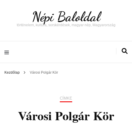
Népi Baloldal
történelem, kultúra, sorskérdések, magyar nép, Magyarország
Kezdőlap
Városi Polgár Kör
CÍMKE
Városi Polgár Kör