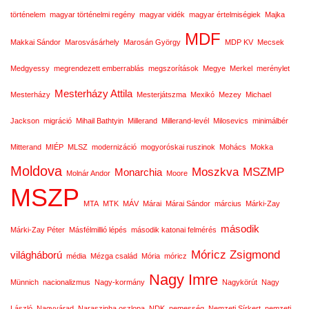
történelem
magyar történelmi regény
magyar vidék
magyar értelmiségiek
Majka
MDF
Makkai Sándor
Marosvásárhely
Marosán György
MDP KV
Mecsek
Medgyessy
megrendezett emberrablás
megszorítások
Megye
Merkel
merénylet
Mesterházy Attila
Mesterházy
Mesterjátszma
Mexikó
Mezey
Michael
Jackson
migráció
Mihail Bathtyin
Millerand
Millerand-levél
Milosevics
minimálbér
Mitterand
MIÉP
MLSZ
modernizáció
mogyoróskai ruszinok
Mohács
Mokka
Moldova
Moszkva
MSZMP
Monarchia
Molnár Andor
Moore
MSZP
MTA
MTK
MÁV
Márai
Márai Sándor
március
Márki-Zay
második
Márki-Zay Péter
Másfélmillió lépés
második katonai felmérés
Móricz Zsigmond
világháború
média
Mézga család
Mória
móricz
Nagy Imre
Münnich
nacionalizmus
Nagy-kormány
Nagykörút
Nagy
László
Nagyvárad
Naraszinha oszlopa
NDK
nemesség
Nemzeti Sírkert
nemzeti