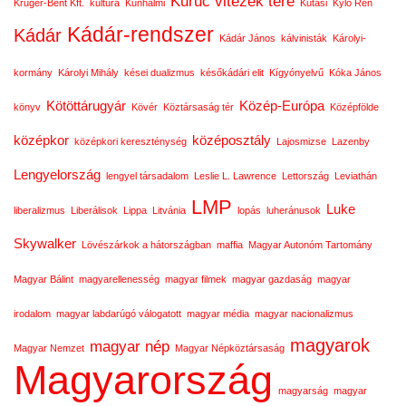
Kuruc vitézek tere
Kruger-Bent Kft.
kultúra
Kunhalmi
Kutasi
Kylo Ren
Kádár-rendszer
Kádár
Kádár János
kálvinisták
Károlyi-
kormány
Károlyi Mihály
kései dualizmus
későkádári elit
Kígyónyelvű
Kóka János
Kötöttárugyár
Közép-Európa
könyv
Kövér
Köztársaság tér
Középfölde
középkor
középosztály
középkori kereszténység
Lajosmizse
Lazenby
Lengyelország
lengyel társadalom
Leslie L. Lawrence
Lettország
Leviathán
LMP
Luke
liberalizmus
Liberálisok
Lippa
Litvánia
lopás
luheránusok
Skywalker
Lövészárkok a hátországban
maffia
Magyar Autonóm Tartomány
Magyar Bálint
magyarellenesség
magyar filmek
magyar gazdaság
magyar
irodalom
magyar labdarúgó válogatott
magyar média
magyar nacionalizmus
magyarok
magyar nép
Magyar Nemzet
Magyar Népköztársaság
Magyarország
magyarság
magyar