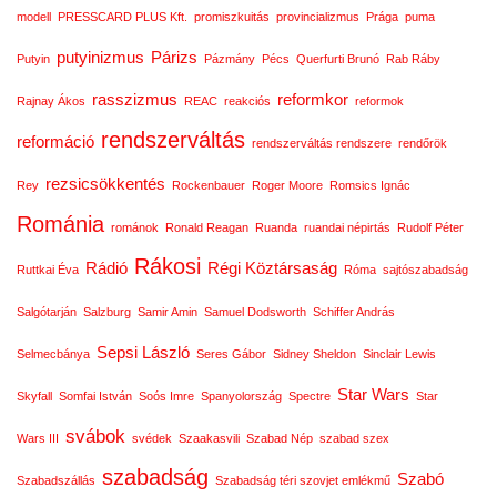
modell
PRESSCARD PLUS Kft.
promiszkuitás
provincializmus
Prága
puma
putyinizmus
Párizs
Putyin
Pázmány
Pécs
Querfurti Brunó
Rab Ráby
rasszizmus
reformkor
Rajnay Ákos
REAC
reakciós
reformok
rendszerváltás
reformáció
rendszerváltás rendszere
rendőrök
rezsicsökkentés
Rey
Rockenbauer
Roger Moore
Romsics Ignác
Románia
románok
Ronald Reagan
Ruanda
ruandai népirtás
Rudolf Péter
Rákosi
Rádió
Régi Köztársaság
Ruttkai Éva
Róma
sajtószabadság
Salgótarján
Salzburg
Samir Amin
Samuel Dodsworth
Schiffer András
Sepsi László
Selmecbánya
Seres Gábor
Sidney Sheldon
Sinclair Lewis
Star Wars
Skyfall
Somfai István
Soós Imre
Spanyolország
Spectre
Star
svábok
Wars III
svédek
Szaakasvili
Szabad Nép
szabad szex
szabadság
Szabó
Szabadszállás
Szabadság téri szovjet emlékmű