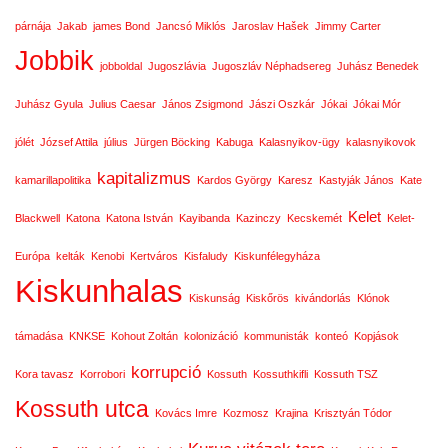
párnája
Jakab
james Bond
Jancsó Miklós
Jaroslav Hašek
Jimmy Carter
Jobbik
jobboldal
Jugoszlávia
Jugoszláv Néphadsereg
Juhász Benedek
Juhász Gyula
Julius Caesar
János Zsigmond
Jászi Oszkár
Jókai
Jókai Mór
jólét
József Attila
július
Jürgen Böcking
Kabuga
Kalasnyikov-ügy
kalasnyikovok
kapitalizmus
kamarillapolitika
Kardos György
Karesz
Kastyják János
Kate
Kelet
Blackwell
Katona
Katona István
Kayibanda
Kazinczy
Kecskemét
Kelet-
Európa
kelták
Kenobi
Kertváros
Kisfaludy
Kiskunfélegyháza
Kiskunhalas
Kiskunság
Kiskőrös
kivándorlás
Klónok
támadása
KNKSE
Kohout Zoltán
kolonizáció
kommunisták
konteó
Kopjások
korrupció
Kora tavasz
Korrobori
Kossuth
Kossuthkifli
Kossuth TSZ
Kossuth utca
Kovács Imre
Kozmosz
Krajina
Krisztyán Tódor