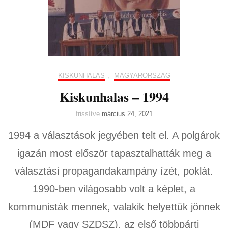
KISKUNHALAS
,
MAGYARORSZÁG
Kiskunhalas – 1994
frissítve
március 24, 2021
1994 a választások jegyében telt el. A polgárok
igazán most először tapasztalhatták meg a
választási propagandakampány ízét, poklát.
1990-ben világosabb volt a képlet, a
kommunisták mennek, valakik helyettük jönnek
(MDF vagy SZDSZ), az első többpárti