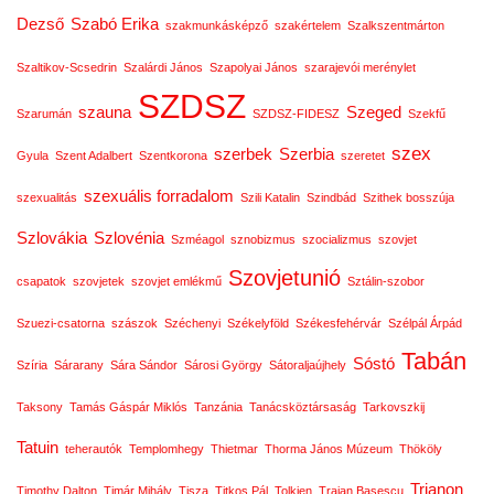
Dezső
Szabó Erika
szakmunkásképző
szakértelem
Szalkszentmárton
Szaltikov-Scsedrin
Szalárdi János
Szapolyai János
szarajevói merénylet
SZDSZ
szauna
Szeged
Szarumán
SZDSZ-FIDESZ
Szekfű
szex
szerbek
Szerbia
Gyula
Szent Adalbert
Szentkorona
szeretet
szexuális forradalom
szexualitás
Szili Katalin
Szindbád
Szithek bosszúja
Szlovákia
Szlovénia
Szméagol
sznobizmus
szocializmus
szovjet
Szovjetunió
csapatok
szovjetek
szovjet emlékmű
Sztálin-szobor
Szuezi-csatorna
szászok
Széchenyi
Székelyföld
Székesfehérvár
Szélpál Árpád
Tabán
Sóstó
Szíria
Sárarany
Sára Sándor
Sárosi György
Sátoraljaújhely
Taksony
Tamás Gáspár Miklós
Tanzánia
Tanácsköztársaság
Tarkovszkij
Tatuin
teherautók
Templomhegy
Thietmar
Thorma János Múzeum
Thököly
Trianon
Timothy Dalton
Timár Mihály
Tisza
Titkos Pál
Tolkien
Traian Basescu