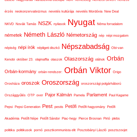
érzés
neokonzervativizmus
nevetés kultúrája
nevetés Mordóvia
New Deal
Nyugat
NSZK
NKVD
Novák Tamás
nyilasok
Néma forradalom
Németh László
Németország
németek
nép
népi mozgalom
Népszabadság
népi írók
népiség
népligeti diszkó
Obi-van
Orbán
Olaszország
Kenobi
október 23.
olajmaffia
olaszok
oláhok
Orbán Viktor
Orbán-kormány
orbán-rendszer:
Origo
Oroszország
oroszok
Orosháza
oroszországi polgárháború
Pajor Kálmán
Parlament
Országgyűlés
OTP
over
Pamela
Paul Kagame
Pest
Petőfi
Pepsi
Pepsi Generation
pestis
Petőfi-hagyomány
Petőfi
Akadémia
Petőfi Népe
Petőfi Sándor
Piac-hegy
Pierce Brosnan
Pirtó
plebs
politika
politikusok
pornó
posztkommunista elit
Posztobányi László
posztszovjet