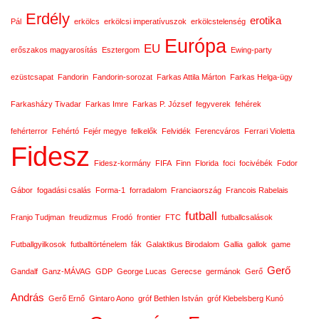
Erdély
erotika
Pál
erkölcs
erkölcsi imperatívuszok
erkölcstelenség
Európa
EU
erőszakos magyarosítás
Esztergom
Ewing-party
ezüstcsapat
Fandorin
Fandorin-sorozat
Farkas Attila Márton
Farkas Helga-ügy
Farkasházy Tivadar
Farkas Imre
Farkas P. József
fegyverek
fehérek
fehérterror
Fehértó
Fejér megye
felkelők
Felvidék
Ferencváros
Ferrari Violetta
Fidesz
Fidesz-kormány
FIFA
Finn
Florida
foci
focivébék
Fodor
Gábor
fogadási csalás
Forma-1
forradalom
Franciaország
Francois Rabelais
futball
Franjo Tudjman
freudizmus
Frodó
frontier
FTC
futballcsalások
Futballgyilkosok
futballtörténelem
fák
Galaktikus Birodalom
Gallia
gallok
game
Gerő
Gandalf
Ganz-MÁVAG
GDP
George Lucas
Gerecse
germánok
Gerő
András
Gerő Ernő
Gintaro Aono
gróf Bethlen István
gróf Klebelsberg Kunó