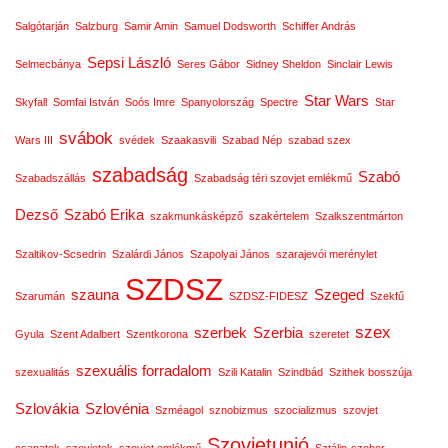
Salgótarján
Salzburg
Samir Amin
Samuel Dodsworth
Schiffer András
Sepsi László
Selmecbánya
Seres Gábor
Sidney Sheldon
Sinclair Lewis
Star Wars
Skyfall
Somfai István
Soós Imre
Spanyolország
Spectre
Star
svábok
Wars III
svédek
Szaakasvili
Szabad Nép
szabad szex
szabadság
Szabó
Szabadszállás
Szabadság téri szovjet emlékmű
Dezső
Szabó Erika
szakmunkásképző
szakértelem
Szalkszentmárton
Szaltikov-Scsedrin
Szalárdi János
Szapolyai János
szarajevói merénylet
SZDSZ
szauna
Szeged
Szarumán
SZDSZ-FIDESZ
Szekfű
szex
szerbek
Szerbia
Gyula
Szent Adalbert
Szentkorona
szeretet
szexuális forradalom
szexualitás
Szili Katalin
Szindbád
Szithek bosszúja
Szlovákia
Szlovénia
Szméagol
sznobizmus
szocializmus
szovjet
Szovjetunió