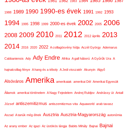
1985
1986
1981
1982
1984
1987
1983
1990-es évek
1990
1989
1991
1993
1988
1992
2006
2002
1994
1998
2000-es évek
1995
1999
2005
2012
2010
2013
2009
2008
2011
2012 április
2014
2022
2016
2020
A csillagösvény hídja
Aczél György
Ademarus
Ady Endre
Cabbaniensis
Ady
Afrika
A gall háború
A Gyűrűk Ura
A
hajnalcsillag fénye
A hang és a téboly
A Jedi visszatér
Akunyin
Algyő
Amerika
Alsóváros
amerikaiak
amerikai Dél
Amerikai Egyesült
Államok
amerikai történelem
A Nagy Fejedelem
Andrej Rubljov
Andrássy út
Antall
antiszemitizmus
József
antiszemitizmus-vita
Aquaworld
arab tavasz
Ausztria
Ausztria-Magyarország
Aszad
A tanúk még élnek
autonómia
Bajnai
Az arany ember
Az igazi
Az üstökös lángja
Babits Mihály
Bajnai