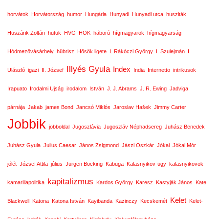
horvátok
Horvátország
humor
Hungária
Hunyadi
Hunyadi utca
husziták
Huszárik Zoltán
hutuk
HVG
HÖK
háború
hígmagyarok
hígmagyarság
Hódmezővásárhely
hübrisz
Hősök ligete
I. Rákóczi György
I. Szulejmán
I.
Illyés Gyula
Index
Ulászló
igazi
II. József
India
Internetto
intrikusok
Irapuato
Irodalmi Ujság
irodalom
István
J. J. Abrams
J. R. Ewing
Jadviga
párnája
Jakab
james Bond
Jancsó Miklós
Jaroslav Hašek
Jimmy Carter
Jobbik
jobboldal
Jugoszlávia
Jugoszláv Néphadsereg
Juhász Benedek
Juhász Gyula
Julius Caesar
János Zsigmond
Jászi Oszkár
Jókai
Jókai Mór
jólét
József Attila
július
Jürgen Böcking
Kabuga
Kalasnyikov-ügy
kalasnyikovok
kapitalizmus
kamarillapolitika
Kardos György
Karesz
Kastyják János
Kate
Kelet
Blackwell
Katona
Katona István
Kayibanda
Kazinczy
Kecskemét
Kelet-