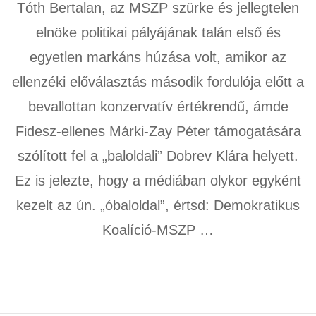
Tóth Bertalan, az MSZP szürke és jellegtelen
elnöke politikai pályájának talán első és
egyetlen markáns húzása volt, amikor az
ellenzéki előválasztás második fordulója előtt a
bevallottan konzervatív értékrendű, ámde
Fidesz-ellenes Márki-Zay Péter támogatására
szólított fel a „baloldali” Dobrev Klára helyett.
Ez is jelezte, hogy a médiában olykor egyként
kezelt az ún. „óbaloldal”, értsd: Demokratikus
Koalíció-MSZP …