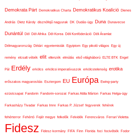
Demokrata Párt
Demokratikus Koalíció
Demokratikus Charta
Dienes
Duna
András
Dietz Károly
disznófejű nagyurak
DK
Dudás-ügy
Dunavecse
Dunántúl
Dél
Dél-Afrika
Dél-Korea
Déli Konföderáció
Déli Áramlat
Délmagyarország
Détári
egyetemisták
Egyiptom
Egy pikoló világos
Egy új
elit
remény
elcsalt vébék
ellenzék
elmúlás
első világháború
ELTE BTK
Engel
Erdély
erotika
Pál
erkölcs
erkölcsi imperatívuszok
erkölcstelenség
Európa
EU
erőszakos magyarosítás
Esztergom
Ewing-party
ezüstcsapat
Fandorin
Fandorin-sorozat
Farkas Attila Márton
Farkas Helga-ügy
Farkasházy Tivadar
Farkas Imre
Farkas P. József
fegyverek
fehérek
fehérterror
Fehértó
Fejér megye
felkelők
Felvidék
Ferencváros
Ferrari Violetta
Fidesz
Fidesz-kormány
FIFA
Finn
Florida
foci
focivébék
Fodor