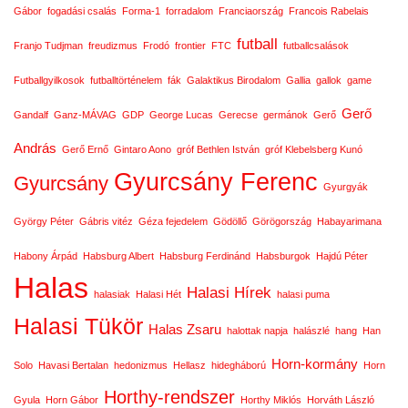
Gábor
fogadási csalás
Forma-1
forradalom
Franciaország
Francois Rabelais
futball
Franjo Tudjman
freudizmus
Frodó
frontier
FTC
futballcsalások
Futballgyilkosok
futballtörténelem
fák
Galaktikus Birodalom
Gallia
gallok
game
Gerő
Gandalf
Ganz-MÁVAG
GDP
George Lucas
Gerecse
germánok
Gerő
András
Gerő Ernő
Gintaro Aono
gróf Bethlen István
gróf Klebelsberg Kunó
Gyurcsány Ferenc
Gyurcsány
Gyurgyák
György Péter
Gábris vitéz
Géza fejedelem
Gödöllő
Görögország
Habayarimana
Habony Árpád
Habsburg Albert
Habsburg Ferdinánd
Habsburgok
Hajdú Péter
Halas
Halasi Hírek
halasiak
Halasi Hét
halasi puma
Halasi Tükör
Halas Zsaru
halottak napja
halászlé
hang
Han
Horn-kormány
Solo
Havasi Bertalan
hedonizmus
Hellasz
hidegháború
Horn
Horthy-rendszer
Gyula
Horn Gábor
Horthy Miklós
Horváth László