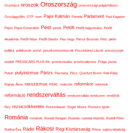
Oroszország
oroszok
Orosháza
oroszországi polgárháború
Pajor Kálmán
Parlament
Országgyűlés
OTP
over
Pamela
Paul Kagame
Pest
Petőfi
Pepsi
Pepsi Generation
pestis
Petőfi-hagyomány
Petőfi
Akadémia
Petőfi Népe
Petőfi Sándor
Piac-hegy
Pierce Brosnan
Pirtó
plebs
politika
politikusok
pornó
posztkommunista elit
Posztobányi László
posztszovjet
modell
PRESSCARD PLUS Kft.
promiszkuitás
provincializmus
Prága
puma
putyinizmus
Párizs
Putyin
Pázmány
Pécs
Querfurti Brunó
Rab Ráby
rasszizmus
reformkor
Rajnay Ákos
REAC
reakciós
reformok
rendszerváltás
reformáció
rendszerváltás rendszere
rendőrök
rezsicsökkentés
Rey
Rockenbauer
Roger Moore
Romsics Ignác
Románia
románok
Ronald Reagan
Ruanda
ruandai népirtás
Rudolf Péter
Rákosi
Rádió
Régi Köztársaság
Ruttkai Éva
Róma
sajtószabadság