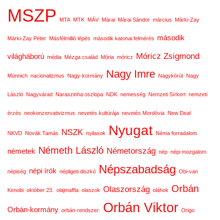
MSZP
MTA
MTK
MÁV
Márai
Márai Sándor
március
Márki-Zay
második
Márki-Zay Péter
Másfélmillió lépés
második katonai felmérés
Móricz Zsigmond
világháború
média
Mézga család
Mória
móricz
Nagy Imre
Münnich
nacionalizmus
Nagy-kormány
Nagykörút
Nagy
László
Nagyvárad
Naraszinha oszlopa
NDK
nemesség
Nemzeti Sírkert
nemzeti
érzés
neokonzervativizmus
nevetés kultúrája
nevetés Mordóvia
New Deal
Nyugat
NSZK
NKVD
Novák Tamás
nyilasok
Néma forradalom
Németh László
Németország
németek
nép
népi mozgalom
Népszabadság
népi írók
népiség
népligeti diszkó
Obi-van
Orbán
Olaszország
Kenobi
október 23.
olajmaffia
olaszok
oláhok
Orbán Viktor
Orbán-kormány
orbán-rendszer:
Origo