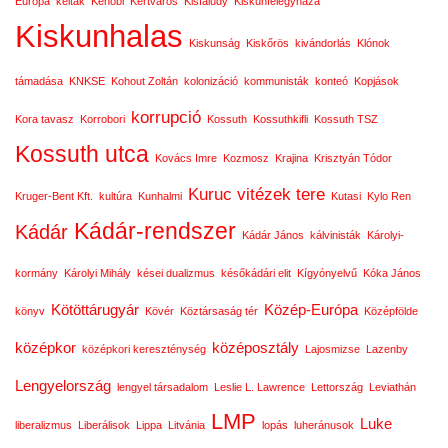
Európa
kelták
Kenobi
Kertváros
Kisfaludy
Kiskunfélegyháza
Kiskunhalas
Kiskunság
Kiskőrös
kivándorlás
Klónok
támadása
KNKSE
Kohout Zoltán
kolonizáció
kommunisták
konteó
Kopjások
korrupció
Kora tavasz
Korrobori
Kossuth
Kossuthkifli
Kossuth TSZ
Kossuth utca
Kovács Imre
Kozmosz
Krajina
Krisztyán Tódor
Kuruc vitézek tere
Kruger-Bent Kft.
kultúra
Kunhalmi
Kutasi
Kylo Ren
Kádár-rendszer
Kádár
Kádár János
kálvinisták
Károlyi-
kormány
Károlyi Mihály
kései dualizmus
későkádári elit
Kígyónyelvű
Kóka János
Kötöttárugyár
Közép-Európa
könyv
Kövér
Köztársaság tér
Középfölde
középkor
középosztály
középkori kereszténység
Lajosmizse
Lazenby
Lengyelország
lengyel társadalom
Leslie L. Lawrence
Lettország
Leviathán
LMP
Luke
liberalizmus
Liberálisok
Lippa
Litvánia
lopás
luheránusok