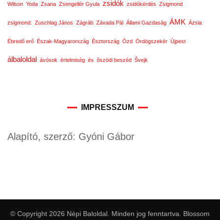
zsidók
Wilson
Yoda
Zsana
Zsengellér Gyula
zsidókérdés
Zsigmond
ÁMK
zsigmond:
Zuschlag János
Zágráb
Závada Pál
Állami Gazdaság
Ázsia
Ébredő erő
Észak-Magyarország
Észtország
Ózd
Ördögszekér
Újpest
álbaloldal
ávósok
értelmiség
és
őszödi beszéd
Švejk
IMPRESSZUM
Alapító, szerző: Gyóni Gábor
© Copyright 2026
Népi Baloldal
. Minden jog fenntartva.
Blossom