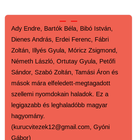
Ady Endre, Bartók Béla, Bibó István,
Dienes András, Erdei Ferenc, Fábri
Zoltán, Illyés Gyula, Móricz Zsigmond,
Németh László, Ortutay Gyula, Petőfi
Sándor, Szabó Zoltán, Tamási Áron és
mások mára elfeledett-megtagadott
szellemi nyomdokain haladok. Ez a
legigazabb és leghaladóbb magyar
hagyomány.
(kurucvitezek12@gmail.com, Gyóni
Gábor)