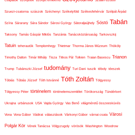
csapatok
szovjetek
szovjet emlékmű
Sztálin-szobor
Szuezi-csatorna
szászok
Széchenyi
Székelyföld
Székesfehérvár
Szélpál Árpád
Tabán
Sóstó
Szíria
Sárarany
Sára Sándor
Sárosi György
Sátoraljaújhely
Taksony
Tamás Gáspár Miklós
Tanzánia
Tanácsköztársaság
Tarkovszkij
Tatuin
teherautók
Templomhegy
Thietmar
Thorma János Múzeum
Thököly
Trianon
Timothy Dalton
Timár Mihály
Tisza
Titkos Pál
Tolkien
Traian Basescu
tudomány
Trump
Tubánszki József
Turi Dani
tuszik
téboly
téeszek
Tóth Zoltán
Tóbiás
Tóbiás József
Tóth Istvánné
Tölgyessy
történelem
Tölgyessy Péter
történelemszemlélet
Törökország
Tündérkert
Ukrajna
urbánusok
USA
Vajda György
Vas Benő
világméretű összeesküvés
Városi
Vona
Vona Gábor
Vádirat
választások
Várkonyi Gábor
várnai csata
Polgár Kör
Vének Tanácsa
Völgyzugoly
vörösök
Washington
Woodrow