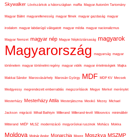
Skywalker
Lövészárkok a hátországban
maffia
Magyar Autonóm Tartomány
Magyar Bálint
magyarellenesség
magyar filmek
magyar gazdaság
magyar
irodalom
magyar labdarúgó válogatott
magyar média
magyar nacionalizmus
magyarok
magyar nép
Magyar Nemzet
Magyar Népköztársaság
Magyarország
magyarság
magyar
történelem
magyar történelmi regény
magyar vidék
magyar értelmiségiek
Majka
MDF
Makkai Sándor
Marosvásárhely
Marosán György
MDP KV
Mecsek
Medgyessy
megrendezett emberrablás
megszorítások
Megye
Merkel
merénylet
Mesterházy Attila
Mesterházy
Mesterjátszma
Mexikó
Mezey
Michael
Jackson
migráció
Mihail Bathtyin
Millerand
Millerand-levél
Milosevics
minimálbér
Mitterand
MIÉP
MLSZ
modernizáció
mogyoróskai ruszinok
Mohács
Mokka
Moldova
Moszkva
MSZMP
Monarchia
Molnár Andor
Moore