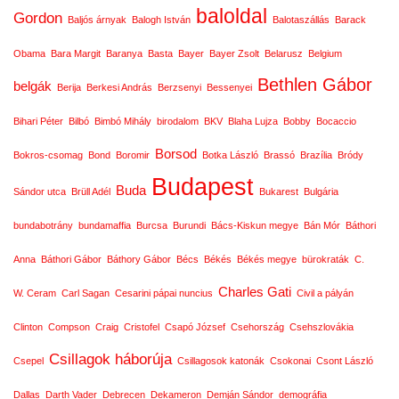
baloldal
Gordon
Baljós árnyak
Balogh István
Balotaszállás
Barack
Obama
Bara Margit
Baranya
Basta
Bayer
Bayer Zsolt
Belarusz
Belgium
Bethlen Gábor
belgák
Berija
Berkesi András
Berzsenyi
Bessenyei
Bihari Péter
Bilbó
Bimbó Mihály
birodalom
BKV
Blaha Lujza
Bobby
Bocaccio
Borsod
Bokros-csomag
Bond
Boromir
Botka László
Brassó
Brazília
Bródy
Budapest
Buda
Sándor utca
Brüll Adél
Bukarest
Bulgária
bundabotrány
bundamaffia
Burcsa
Burundi
Bács-Kiskun megye
Bán Mór
Báthori
Anna
Báthori Gábor
Báthory Gábor
Bécs
Békés
Békés megye
bürokraták
C.
Charles Gati
W. Ceram
Carl Sagan
Cesarini pápai nuncius
Civil a pályán
Clinton
Compson
Craig
Cristofel
Csapó József
Csehország
Csehszlovákia
Csillagok háborúja
Csepel
Csillagosok katonák
Csokonai
Csont László
Dallas
Darth Vader
Debrecen
Dekameron
Demján Sándor
demográfia