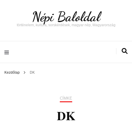
Népi Baloldal
történelem, kultúra, sorskérdések, magyar nép, Magyarország
Kezdőlap
DK
CÍMKE
DK